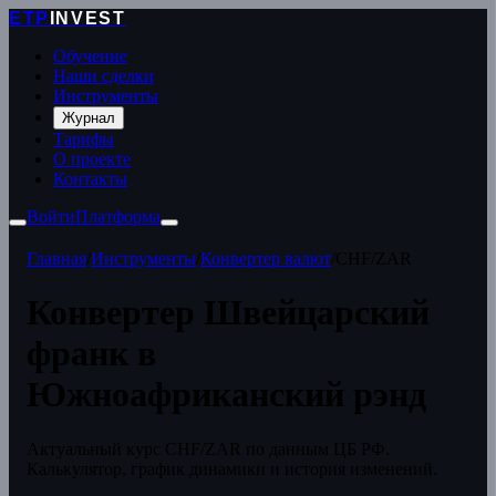
ETP
INVEST
Обучение
Наши сделки
Инструменты
Журнал
Тарифы
О проекте
Контакты
Войти
Платформа
Главная
/
Инструменты
/
Конвертер валют
/
CHF/ZAR
Конвертер Швейцарский
франк в
Южноафриканский рэнд
Актуальный курс CHF/ZAR по данным ЦБ РФ.
Калькулятор, график динамики и история изменений.