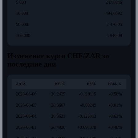
5 000
247,0046
10 000
494,0092
50 000
2 470,05
100 000
4 940,09
Изменение курса CHF/ZAR за
последние дни
ДАТА
КУРС
ИЗМ.
ИЗМ. %
2026-08-06
20,2425
-0,118115
-0.58%
2026-08-05
20,3607
-0,00249
-0.01%
2026-08-04
20,3631
-0,128813
-0.63%
2026-08-01
20,4920
+0,098878
+0.48%