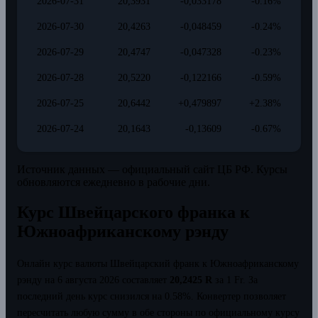
2026-07-31
20,3931
-0,033178
-0.16%
2026-07-30
20,4263
-0,048459
-0.24%
2026-07-29
20,4747
-0,047328
-0.23%
2026-07-28
20,5220
-0,122166
-0.59%
2026-07-25
20,6442
+0,479897
+2.38%
2026-07-24
20,1643
-0,13609
-0.67%
Источник данных — официальный сайт ЦБ РФ. Курсы
обновляются ежедневно в рабочие дни.
Курс Швейцарского франка к
Южноафриканскому рэнду
Онлайн курс валюты Швейцарский франк к Южноафриканскому
рэнду на 6 августа 2026 составляет
20,2425 R
за 1 Fr.
За
последний день курс снизился на 0.58%.
Конвертер позволяет
пересчитать любую сумму в обе стороны по официальному курсу