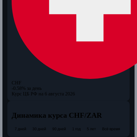
CHF
-0.58% за день
Курс ЦБ РФ на 6 августа 2026
Динамика курса CHF/ZAR
7 дней
30 дней
90 дней
1 год
5 лет
Всё время