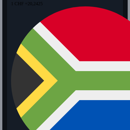
1 CHF =
20,2425