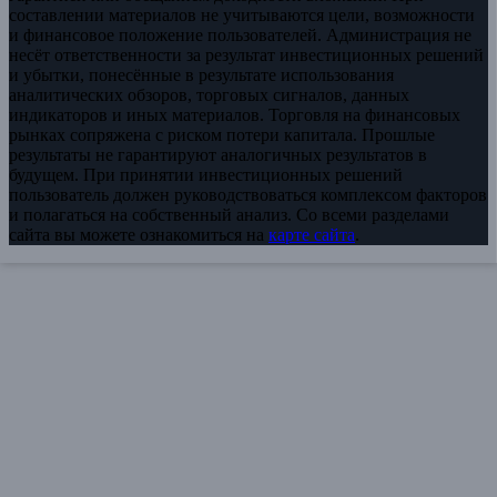
составлении материалов не учитываются цели, возможности
и финансовое положение пользователей. Администрация не
несёт ответственности за результат инвестиционных решений
и убытки, понесённые в результате использования
аналитических обзоров, торговых сигналов, данных
индикаторов и иных материалов. Торговля на финансовых
рынках сопряжена с риском потери капитала. Прошлые
результаты не гарантируют аналогичных результатов в
будущем. При принятии инвестиционных решений
пользователь должен руководствоваться комплексом факторов
и полагаться на собственный анализ. Со всеми разделами
сайта вы можете ознакомиться на
карте сайта
.