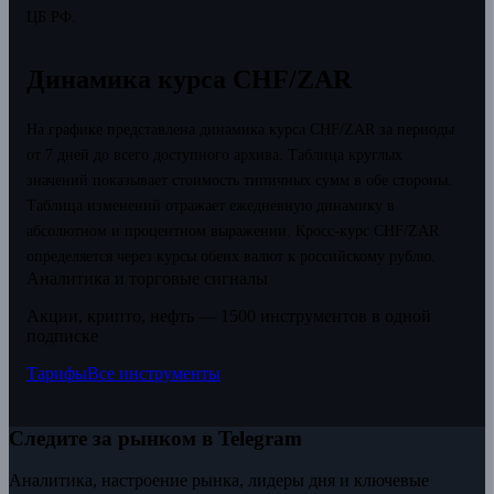
ЦБ РФ.
Динамика курса CHF/ZAR
На графике представлена динамика курса CHF/ZAR за периоды
от 7 дней до всего доступного архива. Таблица круглых
значений показывает стоимость типичных сумм в обе стороны.
Таблица изменений отражает ежедневную динамику в
абсолютном и процентном выражении.
Кросс-курс CHF/ZAR
определяется через курсы обеих валют к российскому рублю.
Аналитика и торговые сигналы
Акции, крипто, нефть — 1500 инструментов в одной
подписке
Тарифы
Все инструменты
Следите за рынком в Telegram
Аналитика, настроение рынка, лидеры дня и ключевые