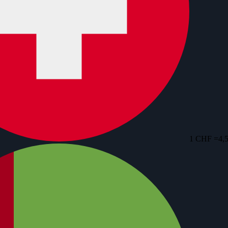
1 CHF =
4,