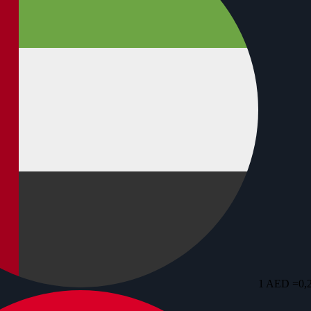
1 AED =
0,