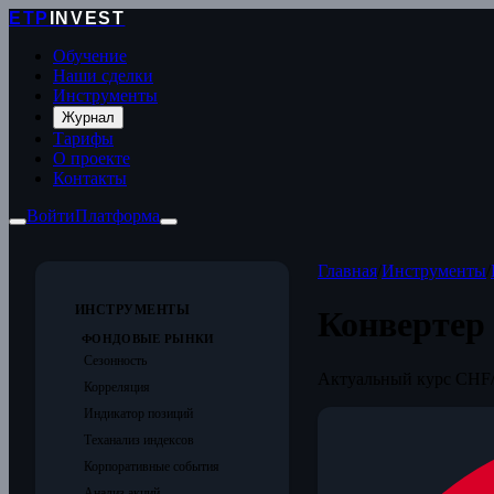
ETP
INVEST
Обучение
Наши сделки
Инструменты
Журнал
Тарифы
О проекте
Контакты
Войти
Платформа
Главная
/
Инструменты
/
ИНСТРУМЕНТЫ
Конвертер
ФОНДОВЫЕ РЫНКИ
Сезонность
Актуальный курс CHF/
Корреляция
Индикатор позиций
Теханализ индексов
Корпоративные события
Анализ акций