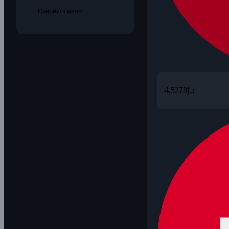
Свернуть меню
4,5278
د.إ