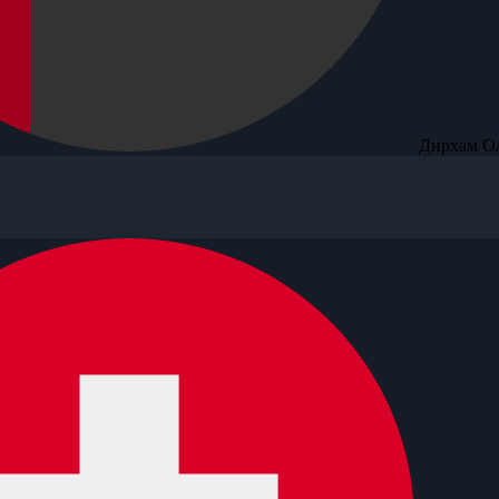
Дирхам О