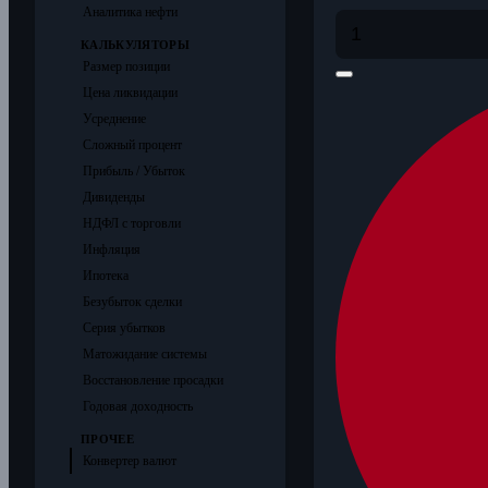
Аналитика нефти
КАЛЬКУЛЯТОРЫ
Размер позиции
Цена ликвидации
Усреднение
Сложный процент
Прибыль / Убыток
Дивиденды
НДФЛ с торговли
Инфляция
Ипотека
Безубыток сделки
Серия убытков
Матожидание системы
Восстановление просадки
Годовая доходность
ПРОЧЕЕ
Конвертер валют