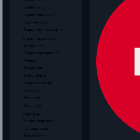
Скринер акций
Скринер облигаций
Сравнение акций
Дивидендный календарь
КРИПТОВАЛЮТЫ
Анализ монет
Скринер криптовалют
Фандинг
Ликвидации
Лонги/Шорты
Открытый интерес
Сезон альтов
Доминация
Bitcoin ETF
СЕРВИСЫ
Анализ облигаций
Тепловая карта
Fear & Greed