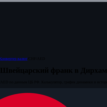
Конвертер валют
/
CHF/AED
 Швейцарский франк в Дирха
AED по данным ЦБ РФ. Калькулятор, график динамики и истор