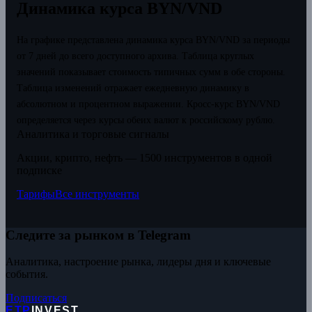
Динамика курса BYN/VND
На графике представлена динамика курса BYN/VND за периоды
от 7 дней до всего доступного архива. Таблица круглых
значений показывает стоимость типичных сумм в обе стороны.
Таблица изменений отражает ежедневную динамику в
абсолютном и процентном выражении.
Кросс-курс BYN/VND
определяется через курсы обеих валют к российскому рублю.
Аналитика и торговые сигналы
Акции, крипто, нефть — 1500 инструментов в одной
подписке
Тарифы
Все инструменты
Следите за рынком в Telegram
Аналитика, настроение рынка, лидеры дня и ключевые
события.
Подписаться
ETP
INVEST