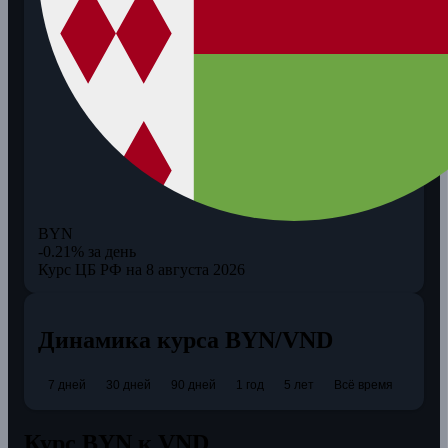
BYN
-0.21% за день
Курс ЦБ РФ на 8 августа 2026
Динамика курса BYN/VND
7 дней
30 дней
90 дней
1 год
5 лет
Всё время
Курс BYN к VND