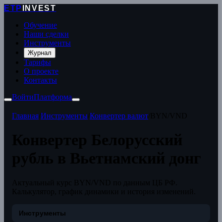
ETP
INVEST
Обучение
Наши сделки
Инструменты
Журнал
Тарифы
О проекте
Контакты
Войти
Платформа
Главная
/
Инструменты
/
Конвертер валют
/
BYN/VND
Конвертер Белорусский
рубль в Вьетнамский донг
Актуальный курс BYN/VND по данным ЦБ РФ.
Калькулятор, график динамики и история изменений.
Инструменты