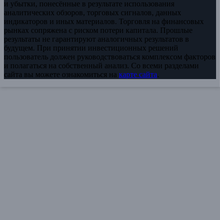
и убытки, понесённые в результате использования
аналитических обзоров, торговых сигналов, данных
индикаторов и иных материалов. Торговля на финансовых
рынках сопряжена с риском потери капитала. Прошлые
результаты не гарантируют аналогичных результатов в
будущем. При принятии инвестиционных решений
пользователь должен руководствоваться комплексом факторов
и полагаться на собственный анализ. Со всеми разделами
сайта вы можете ознакомиться на
карте сайта
.