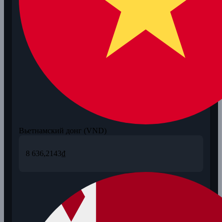
Вьетнамский донг (VND)
8 636,2143
₫