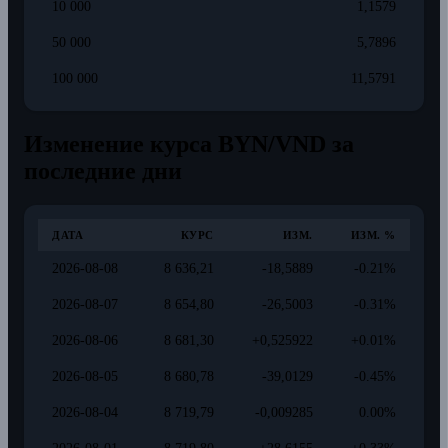
10 000
1,1579
50 000
5,7896
100 000
11,5791
Изменение курса BYN/VND за
последние дни
ДАТА
КУРС
ИЗМ.
ИЗМ. %
2026-08-08
8 636,21
-18,5889
-0.21%
2026-08-07
8 654,80
-26,5003
-0.31%
2026-08-06
8 681,30
+0,525922
+0.01%
2026-08-05
8 680,78
-39,0129
-0.45%
2026-08-04
8 719,79
-0,009285
0.00%