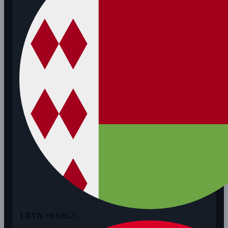
1 BYN =
8 636,21