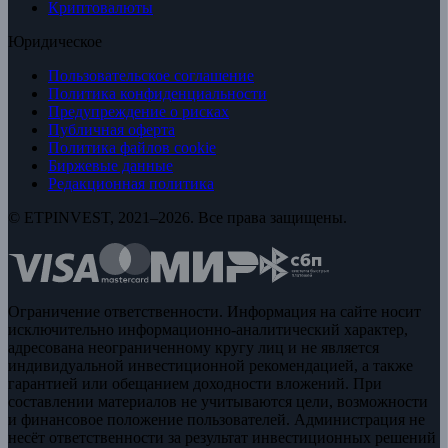
Криптовалюты
Юридическое
Пользовательское соглашение
Политика конфиденциальности
Предупреждение о рисках
Публичная оферта
Политика файлов cookie
Биржевые данные
Редакционная политика
© ETPINVEST, 2021–2026. Все права защищены.
Ограничение ответственности. Информация на сайте носит
исключительно информационно-аналитический характер,
адресована неограниченному кругу лиц и не является
индивидуальной инвестиционной рекомендацией, а также
гарантией или обещанием доходности вложений. При
составлении материалов не учитываются цели, возможности
и финансовое положение пользователей. Администрация не
несёт ответственности за результат инвестиционных решений