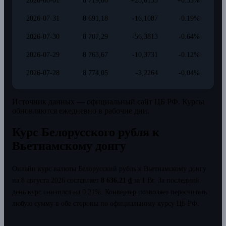
2026-08-01
8 719,80
+28,6155
+0.33%
2026-07-31
8 691,18
-16,1087
-0.19%
2026-07-30
8 707,29
-56,3813
-0.64%
2026-07-29
8 763,67
-10,3731
-0.12%
2026-07-28
8 774,05
-3,2264
-0.04%
Источник данных — официальный сайт ЦБ РФ. Курсы
обновляются ежедневно в рабочие дни.
Курс Белорусского рубля к
Вьетнамскому донгу
Онлайн курс валюты Белорусский рубль к Вьетнамскому донгу
на 8 августа 2026 составляет
8 636,21 ₫
за 1 Br.
За последний
день курс снизился на 0.21%.
Конвертер позволяет пересчитать
любую сумму в обе стороны по официальному курсу ЦБ РФ.