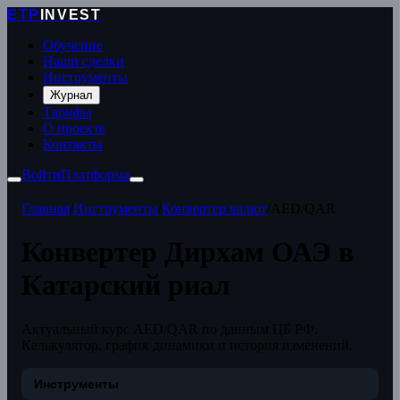
ETP
INVEST
Обучение
Наши сделки
Инструменты
Журнал
Тарифы
О проекте
Контакты
Войти
Платформа
Главная
/
Инструменты
/
Конвертер валют
/
AED/QAR
Конвертер Дирхам ОАЭ в
Катарский риал
Актуальный курс AED/QAR по данным ЦБ РФ.
Калькулятор, график динамики и история изменений.
Инструменты