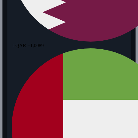
1 QAR =
1,0089