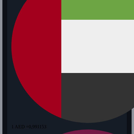
1 AED =
0,991153