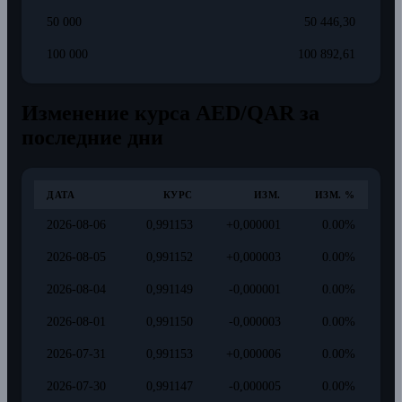
50 000
50 446,30
100 000
100 892,61
Изменение курса AED/QAR за
последние дни
ДАТА
КУРС
ИЗМ.
ИЗМ. %
2026-08-06
0,991153
+0,000001
0.00%
2026-08-05
0,991152
+0,000003
0.00%
2026-08-04
0,991149
-0,000001
0.00%
2026-08-01
0,991150
-0,000003
0.00%
2026-07-31
0,991153
+0,000006
0.00%
2026-07-30
0,991147
-0,000005
0.00%