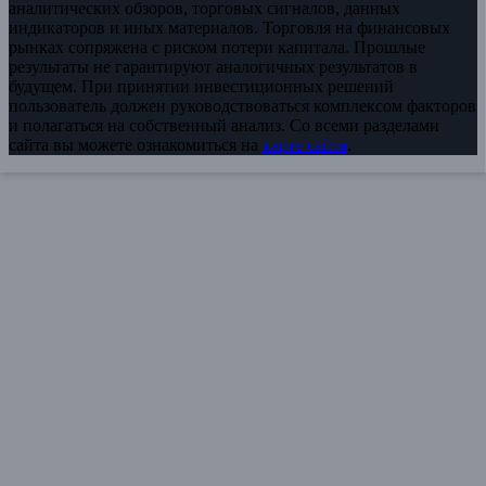
аналитических обзоров, торговых сигналов, данных
индикаторов и иных материалов. Торговля на финансовых
рынках сопряжена с риском потери капитала. Прошлые
результаты не гарантируют аналогичных результатов в
будущем. При принятии инвестиционных решений
пользователь должен руководствоваться комплексом факторов
и полагаться на собственный анализ. Со всеми разделами
сайта вы можете ознакомиться на
карте сайта
.