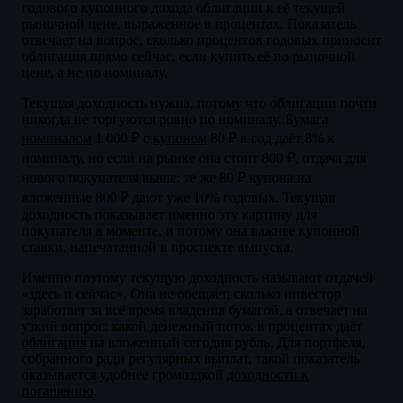
годового купонного дохода облигации к её текущей
рыночной цене, выраженное в процентах. Показатель
отвечает на вопрос, сколько процентов годовых приносит
облигация прямо сейчас, если купить её по рыночной
цене, а не по номиналу.
Текущая доходность нужна, потому что облигации почти
никогда не торгуются ровно по номиналу. Бумага
номиналом
1 000 ₽ с
купоном
80 ₽ в год даёт 8% к
номиналу, но если на рынке она стоит 800 ₽, отдача для
нового покупателя выше: те же 80 ₽ купона на
вложенные 800 ₽ дают уже 10% годовых. Текущая
доходность показывает именно эту картину для
покупателя в моменте, и потому она важнее купонной
ставки, напечатанной в проспекте выпуска.
Именно поэтому текущую доходность называют отдачей
«здесь и сейчас». Она не обещает, сколько инвестор
заработает за всё время владения бумагой, а отвечает на
узкий вопрос: какой денежный поток в процентах даёт
облигация
на вложенный сегодня рубль. Для портфеля,
собранного ради регулярных выплат, такой показатель
оказывается удобнее громоздкой
доходности к
погашению
.