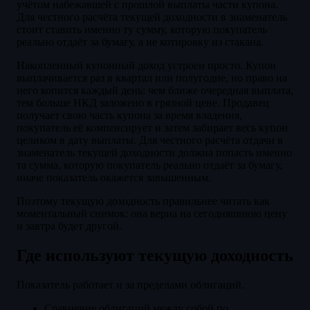
учётом набежавшей с прошлой выплаты части купона.
Для честного расчёта текущей доходности в знаменатель
стоит ставить именно ту сумму, которую покупатель
реально отдаёт за бумагу, а не котировку из стакана.
Накопленный купонный доход устроен просто. Купон
выплачивается раз в квартал или полугодие, но право на
него копится каждый день: чем ближе очередная выплата,
тем больше НКД заложено в грязной цене. Продавец
получает свою часть купона за время владения,
покупатель её компенсирует и затем забирает весь купон
целиком в дату выплаты. Для честного расчёта отдачи в
знаменатель текущей доходности должна попасть именно
та сумма, которую покупатель реально отдаёт за бумагу,
иначе показатель окажется завышенным.
Поэтому текущую доходность правильнее читать как
моментальный снимок: она верна на сегодняшнюю цену
и завтра будет другой.
Где используют текущую доходность
Показатель работает и за пределами облигаций.
Сравнение облигаций между собой по