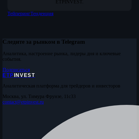
ETPINVEST.
Тейперинг
Тенденция
Следите за рынком в Telegram
Аналитика, настроение рынка, лидеры дня и ключевые
события.
Подписаться
ETP
INVEST
Аналитическая платформа для трейдеров и инвесторов
Москва, ул. Тимура Фрунзе, 11с33
contact@etpinvest.ru