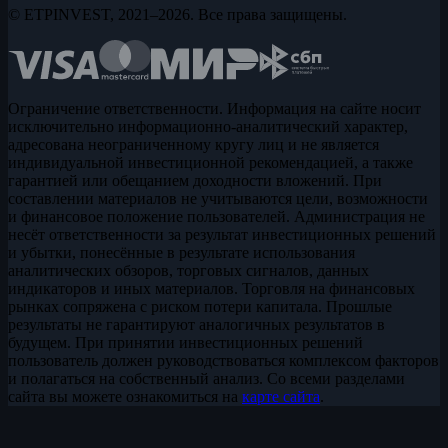
© ETPINVEST, 2021–2026. Все права защищены.
Ограничение ответственности. Информация на сайте носит
исключительно информационно-аналитический характер,
адресована неограниченному кругу лиц и не является
индивидуальной инвестиционной рекомендацией, а также
гарантией или обещанием доходности вложений. При
составлении материалов не учитываются цели, возможности
и финансовое положение пользователей. Администрация не
несёт ответственности за результат инвестиционных решений
и убытки, понесённые в результате использования
аналитических обзоров, торговых сигналов, данных
индикаторов и иных материалов. Торговля на финансовых
рынках сопряжена с риском потери капитала. Прошлые
результаты не гарантируют аналогичных результатов в
будущем. При принятии инвестиционных решений
пользователь должен руководствоваться комплексом факторов
и полагаться на собственный анализ. Со всеми разделами
сайта вы можете ознакомиться на
карте сайта
.