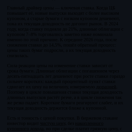
Главный драйвер цены — ключевая ставка. Когда ЦБ
повышает её, новые выпуски выходят с более высоким
купоном, а старые бумаги с низким купоном дешевеют,
пока их текущая доходность не догонит рынок. В 2024
году, когда ставку подняли до 21%, длинные облигации с
купоном 7–8% торговались заметно ниже номинала
именно по этой причине. К середине 2026 года, после
снижения ставки до 14,5%, пошёл обратный процесс:
цены таких бумаг подросли, а их текущая доходность
снизилась.
Сила реакции цены на изменение ставки зависит от
срока бумаги. Длинные облигации с погашением через
десять-пятнадцать лет дешевеют при росте ставки гораздо
сильнее коротких: каждый процентный пункт ставки
сдвигает их цену на величину, измеряемую
дюрацией
.
Поэтому в цикле повышения ставки текущая доходность
длинных выпусков растёт резче, а в цикле снижения так
же резко падает. Короткие бумаги реагируют слабее, и их
текущая доходность держится ближе к купонной.
Есть и тонкость с ценой покупки. В биржевом стакане
инвестор видит
чистую цену
, без
накопленного
купонного дохода
, но при сделке платит грязную цену, с