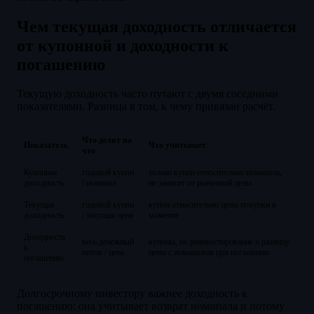
Чем текущая доходность отличается
от купонной и доходности к
погашению
Текущую доходность часто путают с двумя соседними
показателями. Разница в том, к чему привязан расчёт.
Что делят на
Показатель
Что учитывает
что
Купонная
годовой купон
только купон относительно номинала,
доходность
/ номинал
не зависит от рыночной цены
Текущая
годовой купон
купон относительно цены покупки в
доходность
/ текущая цена
моменте
Доходность
весь денежный
купоны, их реинвестирование и разницу
к
поток / цена
цены с номиналом при погашении
погашению
Долгосрочному инвестору важнее доходность к
погашению: она учитывает возврат номинала и потому