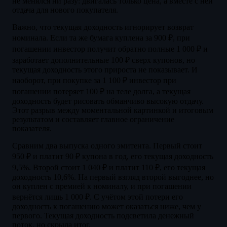
не менялся ни разу: двигалась только цена, а вместе с ней
отдача для нового покупателя.
Важно, что текущая доходность игнорирует возврат
номинала. Если та же бумага куплена за 900 ₽, при
погашении инвестор получит обратно полные 1 000 ₽ и
заработает дополнительные 100 ₽ сверх купонов, но
текущая доходность этого прироста не показывает. И
наоборот, при покупке за 1 100 ₽ инвестор при
погашении потеряет 100 ₽ на теле долга, а текущая
доходность будет рисовать обманчиво высокую отдачу.
Этот разрыв между моментальной картинкой и итоговым
результатом и составляет главное ограничение
показателя.
Сравним два выпуска одного эмитента. Первый стоит
950 ₽ и платит 90 ₽ купона в год, его текущая доходность
9,5%. Второй стоит 1 040 ₽ и платит 110 ₽, его текущая
доходность 10,6%. На первый взгляд второй выгоднее, но
он куплен с премией к номиналу, и при погашении
вернётся лишь 1 000 ₽. С учётом этой потери его
доходность к погашению может оказаться ниже, чем у
первого. Текущая доходность подсветила денежный
поток, но скрыла итог.