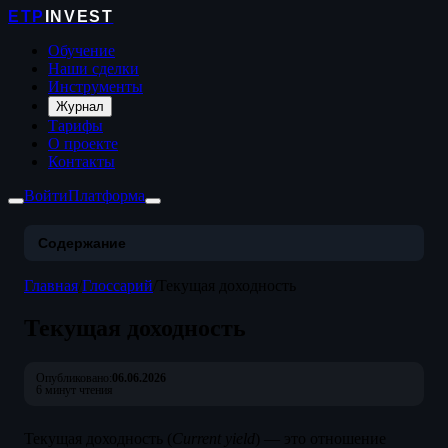
ETP
INVEST
Обучение
Наши сделки
Инструменты
Журнал
Тарифы
О проекте
Контакты
Войти
Платформа
Содержание
Главная
/
Глоссарий
/
Текущая доходность
Текущая доходность
Опубликовано:
06.06.2026
6 минут чтения
Текущая доходность (
Current yield
) — это отношение