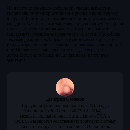
На практике текущую доходность удобно держать в
голове как индикатор отношения рынка к конкретному
выпуску. Резкий рост текущей доходности относительно
соседних бумаг того же эмитента сигнализирует, что цена
просела, и стоит разобраться почему: рынок может
закладывать ухудшение кредитного качества. Спокойная
текущая доходность, близкая к купонной, говорит, что
бумага торгуется около номинала и особых тревог по ней
нет. Но окончательное решение всегда сверяют с
доходностью к погашению, дюрацией и рейтингом
эмитента.
Дмитрий Семенов
Торгую на финансовых рынках с 2012 года.
Аналитик FxPro Group Ltd (2012–2014) —
международный брокер с лицензиями FCA и
CySEC. Разработал собственную торговую систему
на основе структурного анализа. Основатель