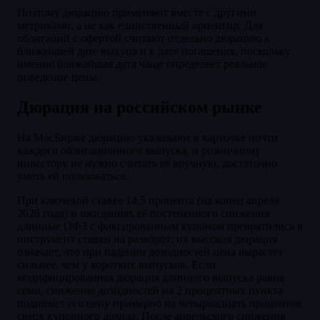
Поэтому дюрацию применяют вместе с другими
метриками, а не как единственный ориентир. Для
облигаций с офертой считают отдельно дюрацию к
ближайшей дате выкупа и к дате погашения, поскольку
именно ближайшая дата чаще определяет реальное
поведение цены.
Дюрация на российском рынке
На МосБирже дюрацию указывают в карточке почти
каждого облигационного выпуска, и розничному
инвестору не нужно считать её вручную, достаточно
уметь ей пользоваться.
При ключевой ставке 14,5 процента (на конец апреля
2026 года) и ожиданиях её постепенного снижения
длинные ОФЗ с фиксированным купоном превратились в
инструмент ставки на разворот: их высокая дюрация
означает, что при падении доходностей цена вырастет
сильнее, чем у коротких выпусков. Если
модифицированная дюрация длинного выпуска равна
семи, снижение доходностей на 2 процентных пункта
поднимет его цену примерно на четырнадцать процентов
сверх купонного дохода. После апрельского снижения