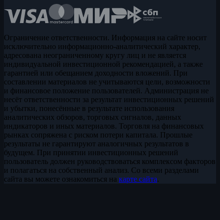
Ограничение ответственности. Информация на сайте носит
исключительно информационно-аналитический характер,
адресована неограниченному кругу лиц и не является
индивидуальной инвестиционной рекомендацией, а также
гарантией или обещанием доходности вложений. При
составлении материалов не учитываются цели, возможности
и финансовое положение пользователей. Администрация не
несёт ответственности за результат инвестиционных решений
и убытки, понесённые в результате использования
аналитических обзоров, торговых сигналов, данных
индикаторов и иных материалов. Торговля на финансовых
рынках сопряжена с риском потери капитала. Прошлые
результаты не гарантируют аналогичных результатов в
будущем. При принятии инвестиционных решений
пользователь должен руководствоваться комплексом факторов
и полагаться на собственный анализ. Со всеми разделами
сайта вы можете ознакомиться на
карте сайта
.