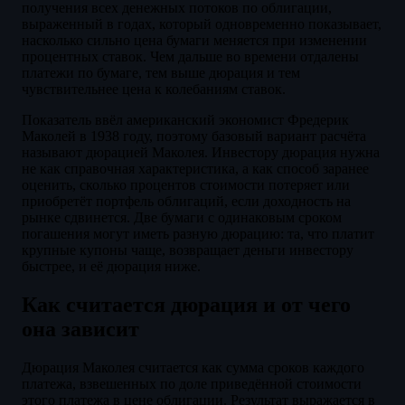
получения всех денежных потоков по облигации,
выраженный в годах, который одновременно показывает,
насколько сильно цена бумаги меняется при изменении
процентных ставок. Чем дальше во времени отдалены
платежи по бумаге, тем выше дюрация и тем
чувствительнее цена к колебаниям ставок.
Показатель ввёл американский экономист Фредерик
Маколей в 1938 году, поэтому базовый вариант расчёта
называют дюрацией Маколея. Инвестору дюрация нужна
не как справочная характеристика, а как способ заранее
оценить, сколько процентов стоимости потеряет или
приобретёт портфель облигаций, если доходность на
рынке сдвинется. Две бумаги с одинаковым сроком
погашения могут иметь разную дюрацию: та, что платит
крупные купоны чаще, возвращает деньги инвестору
быстрее, и её дюрация ниже.
Как считается дюрация и от чего
она зависит
Дюрация Маколея считается как сумма сроков каждого
платежа, взвешенных по доле приведённой стоимости
этого платежа в цене облигации. Результат выражается в