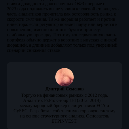
ставки доходности долгосрочных ОФЗ впервые с
2023 года поднялись выше уровня ключевой ставки, что
часть аналитиков прочитала как осторожность рынка к
скорости смягчения. Та же дюрация работает и против
инвестора: если регулятор возьмёт паузу или вернётся к
повышению, именно длинные бумаги принесут
наибольшую просадку. Поэтому консервативную часть
портфеля обычно держат в коротких выпусках с низкой
дюрацией, а длинные добавляют только под уверенный
сценарий снижения ставок.
Дмитрий Семенов
Торгую на финансовых рынках с 2012 года.
Аналитик FxPro Group Ltd (2012–2014) —
международный брокер с лицензиями FCA и
CySEC. Разработал собственную торговую систему
на основе структурного анализа. Основатель
ETPINVEST.