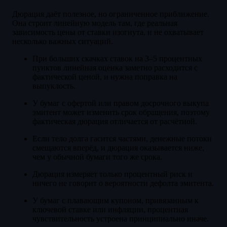
Дюрация даёт полезное, но ограниченное приближение.
Она строит линейную модель там, где реальная
зависимость цены от ставки изогнута, и не охватывает
несколько важных ситуаций.
При больших скачках ставок на 3–5 процентных
пунктов линейная оценка заметно расходится с
фактической ценой, и нужна поправка на
выпуклость.
У бумаг с офертой или правом досрочного выкупа
эмитент может изменить срок обращения, поэтому
фактическая дюрация отличается от расчётной.
Если тело долга гасится частями, денежные потоки
смещаются вперёд, и дюрация оказывается ниже,
чем у обычной бумаги того же срока.
Дюрация измеряет только процентный риск и
ничего не говорит о вероятности дефолта эмитента.
У бумаг с плавающим купоном, привязанным к
ключевой ставке или инфляции, процентная
чувствительность устроена принципиально иначе.