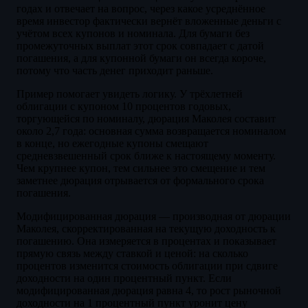
годах и отвечает на вопрос, через какое усреднённое
время инвестор фактически вернёт вложенные деньги с
учётом всех купонов и номинала. Для бумаги без
промежуточных выплат этот срок совпадает с датой
погашения, а для купонной бумаги он всегда короче,
потому что часть денег приходит раньше.
Пример помогает увидеть логику. У трёхлетней
облигации с купоном 10 процентов годовых,
торгующейся по номиналу, дюрация Маколея составит
около 2,7 года: основная сумма возвращается номиналом
в конце, но ежегодные купоны смещают
средневзвешенный срок ближе к настоящему моменту.
Чем крупнее купон, тем сильнее это смещение и тем
заметнее дюрация отрывается от формального срока
погашения.
Модифицированная дюрация — производная от дюрации
Маколея, скорректированная на текущую доходность к
погашению. Она измеряется в процентах и показывает
прямую связь между ставкой и ценой: на сколько
процентов изменится стоимость облигации при сдвиге
доходности на один процентный пункт. Если
модифицированная дюрация равна 4, то рост рыночной
доходности на 1 процентный пункт уронит цену