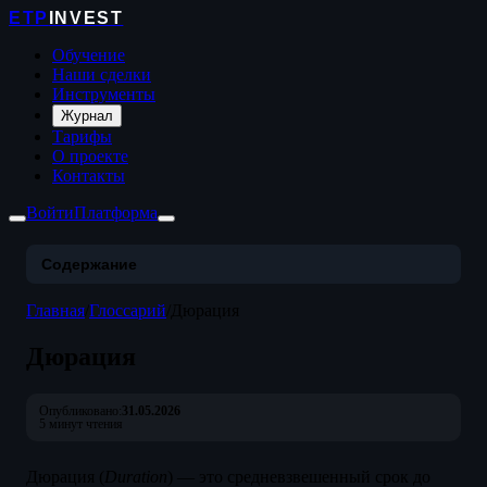
ETP
INVEST
Обучение
Наши сделки
Инструменты
Журнал
Тарифы
О проекте
Контакты
Войти
Платформа
Содержание
Главная
/
Глоссарий
/
Дюрация
Дюрация
Опубликовано:
31.05.2026
5 минут чтения
Дюрация (
Duration
) — это средневзвешенный срок до