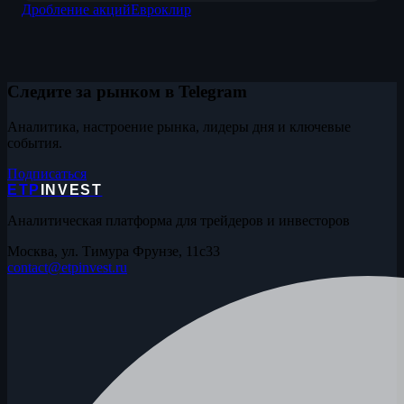
Дробление акций
Евроклир
Следите за рынком в Telegram
Аналитика, настроение рынка, лидеры дня и ключевые
события.
Подписаться
ETP
INVEST
Аналитическая платформа для трейдеров и инвесторов
Москва, ул. Тимура Фрунзе, 11с33
contact@etpinvest.ru