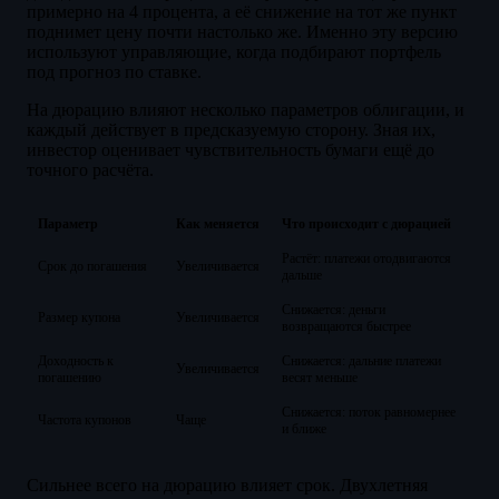
примерно на 4 процента, а её снижение на тот же пункт
поднимет цену почти настолько же. Именно эту версию
используют управляющие, когда подбирают портфель
под прогноз по ставке.
На дюрацию влияют несколько параметров облигации, и
каждый действует в предсказуемую сторону. Зная их,
инвестор оценивает чувствительность бумаги ещё до
точного расчёта.
Параметр
Как меняется
Что происходит с дюрацией
Растёт: платежи отодвигаются
Срок до погашения
Увеличивается
дальше
Снижается: деньги
Размер купона
Увеличивается
возвращаются быстрее
Доходность к
Снижается: дальние платежи
Увеличивается
погашению
весят меньше
Снижается: поток равномернее
Частота купонов
Чаще
и ближе
Сильнее всего на дюрацию влияет срок. Двухлетняя