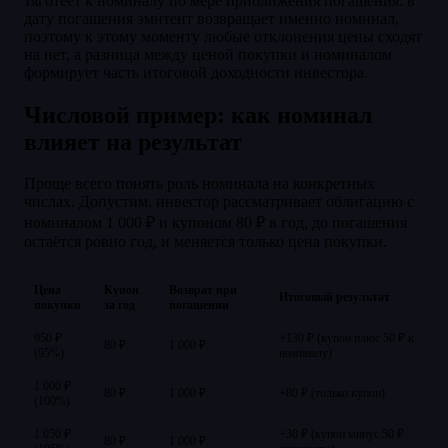
тяготеет к номиналу по мере приближения погашения: в
дату погашения эмитент возвращает именно номинал,
поэтому к этому моменту любые отклонения цены сходят
на нет, а разница между ценой покупки и номиналом
формирует часть итоговой доходности инвестора.
Числовой пример: как номинал
влияет на результат
Проще всего понять роль номинала на конкретных
числах. Допустим, инвестор рассматривает облигацию с
номиналом 1 000 ₽ и купоном 80 ₽ в год, до погашения
остаётся ровно год, и меняется только цена покупки.
Цена
Купон
Возврат при
Итоговый результат
покупки
за год
погашении
950 ₽
+130 ₽ (купон плюс 50 ₽ к
80 ₽
1 000 ₽
(95%)
номиналу)
1 000 ₽
80 ₽
1 000 ₽
+80 ₽ (только купон)
(100%)
1 050 ₽
+30 ₽ (купон минус 50 ₽
80 ₽
1 000 ₽