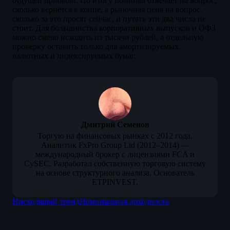
будущей прибыли. По итогу номинал отвечает на вопрос,
сколько вернётся в конце, а рыночная цена на вопрос,
сколько за это просят сейчас, и путать эти два числа не
стоит. Для большинства корпоративных выпусков и ОФЗ
можно смело исходить из тысячи рублей, а отдельную
проверку оставить только для амортизируемых,
валютных и индексируемых бумаг.
Дмитрий Семенов
Торгую на финансовых рынках с 2012 года.
Аналитик FxPro Group Ltd (2012–2014) —
международный брокер с лицензиями FCA и
CySEC. Разработал собственную торговую систему
на основе структурного анализа. Основатель
ETPINVEST.
Нисходящий тренд
Номинальная доходность