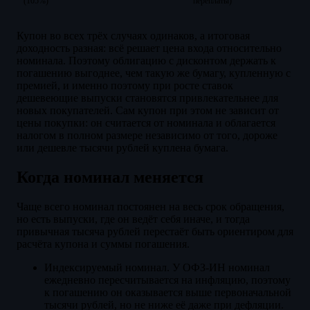
(105%)
переплаты)
Купон во всех трёх случаях одинаков, а итоговая
доходность разная: всё решает цена входа относительно
номинала. Поэтому облигацию с дисконтом держать к
погашению выгоднее, чем такую же бумагу, купленную с
премией, и именно поэтому при росте ставок
дешевеющие выпуски становятся привлекательнее для
новых покупателей. Сам купон при этом не зависит от
цены покупки: он считается от номинала и облагается
налогом в полном размере независимо от того, дороже
или дешевле тысячи рублей куплена бумага.
Когда номинал меняется
Чаще всего номинал постоянен на весь срок обращения,
но есть выпуски, где он ведёт себя иначе, и тогда
привычная тысяча рублей перестаёт быть ориентиром для
расчёта купона и суммы погашения.
Индексируемый номинал. У ОФЗ-ИН номинал
ежедневно пересчитывается на инфляцию, поэтому
к погашению он оказывается выше первоначальной
тысячи рублей, но не ниже её даже при дефляции.