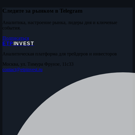
Следите за рынком в Telegram
Аналитика, настроение рынка, лидеры дня и ключевые
события.
Подписаться
ETP
INVEST
Аналитическая платформа для трейдеров и инвесторов
Москва, ул. Тимура Фрунзе, 11с33
contact@etpinvest.ru