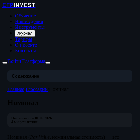
ETP
INVEST
Обучение
Наши сделки
Инструменты
Журнал
Тарифы
О проекте
Контакты
Войти
Платформа
Содержание
Главная
/
Глоссарий
/
Номинал
Номинал
Опубликовано:
01.06.2026
4 минуты чтения
Номинал (
Par Value
, номинальная стоимость) — это