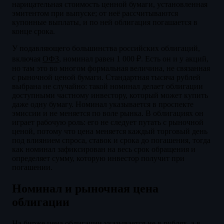
нарицательная стоимость ценной бумаги, установленная
эмитентом при выпуске; от неё рассчитываются
купонные выплаты, и по ней облигация погашается в
конце срока.
У подавляющего большинства российских облигаций,
включая
ОФЗ
, номинал равен 1 000 ₽. Есть он и у акций,
но там это во многом формальная величина, не связанная
с рыночной ценой бумаги. Стандартная тысяча рублей
выбрана не случайно: такой номинал делает облигации
доступными частному инвестору, который может купить
даже одну бумагу. Номинал указывается в проспекте
эмиссии и не меняется по воле рынка. В облигациях он
играет рабочую роль: его не следует путать с рыночной
ценой, потому что цена меняется каждый торговый день
под влиянием спроса, ставок и срока до погашения, тогда
как номинал зафиксирован на весь срок обращения и
определяет сумму, которую инвестор получит при
погашении.
Номинал и рыночная цена
облигации
На бирже цена облигации указывается не в рублях, а в