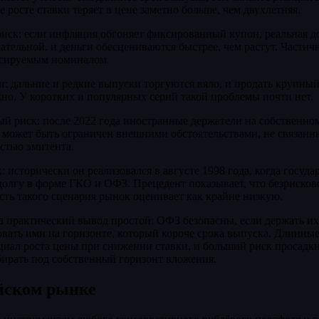
е росте ставки теряет в цене заметно больше, чем двухлетняя.
ск: если инфляция обгоняет фиксированный купон, реальная 
ательной, и деньги обесцениваются быстрее, чем растут. Частич
сируемым номиналом.
: дальние и редкие выпуски торгуются вяло, и продать крупный
но. У коротких и популярных серий такой проблемы почти нет.
й риск: после 2022 года иностранные держатели на собственном
м может быть ограничен внешними обстоятельствами, не связанн
стью эмитента.
 исторически он реализовался в августе 1998 года, когда госуда
олгу в форме ГКО и ОФЗ. Прецедент показывает, что безрисково
сть такого сценария рынок оценивает как крайне низкую.
а практический вывод простой: ОФЗ безопасны, если держать их
овать ими на горизонте, который короче срока выпуска. Длинны
иал роста цены при снижении ставки, и больший риск просадки 
бирать под собственный горизонт вложения.
йском рынке