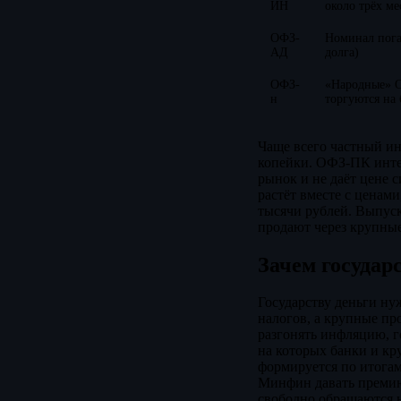
ИН
около трёх м
ОФЗ-
Номинал пога
АД
долга)
ОФЗ-
«Народные» О
н
торгуются на
Чаще всего частный ин
копейки. ОФЗ-ПК инте
рынок и не даёт цене 
растёт вместе с ценам
тысячи рублей. Выпуск
продают через крупные 
Зачем государ
Государству деньги ну
налогов, а крупные пр
разгонять инфляцию, г
на которых банки и кр
формируется по итогам
Минфин давать премию 
свободно обращаются н