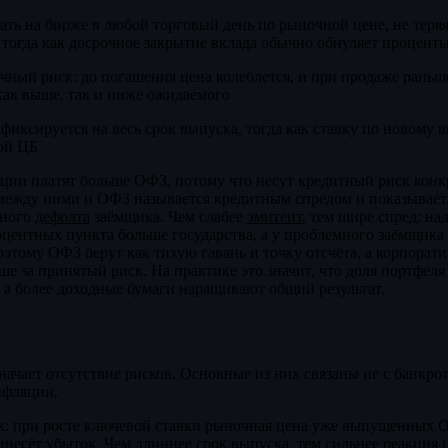
ть на бирже в любой торговый день по рыночной цене, не теря
тогда как досрочное закрытие вклада обычно обнуляет процент
ный риск: до погашения цена колеблется, и при продаже раньше
как выше, так и ниже ожидаемого
иксируется на весь срок выпуска, тогда как ставку по новому в
кой ЦБ
ции платят больше ОФЗ, потому что несут кредитный риск конк
между ними и ОФЗ называется кредитным спредом и показывает,
жного
дефолта
заёмщика. Чем слабее
эмитент
, тем шире спред: н
оцентных пункта больше государства, а у проблемного заёмщика
оэтому ОФЗ берут как тихую гавань и точку отсчёта, а корпорат
ше за принятый риск. На практике это значит, что доля портфеля
 а более доходные бумаги наращивают общий результат.
ачает отсутствие рисков. Основные из них связаны не с банкрот
нфляции.
: при росте ключевой ставки рыночная цена уже выпущенных О
несёт убыток. Чем длиннее срок выпуска, тем сильнее реакция 