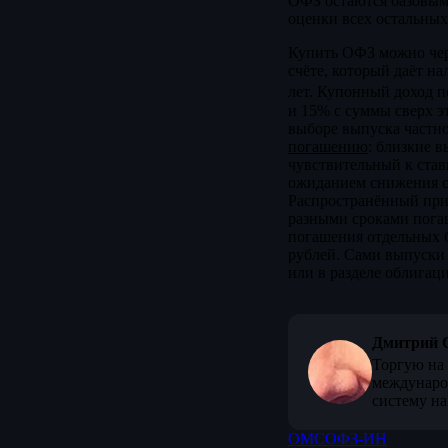
ОФЗ остаются базовым 
оценки всех остальных
Купить ОФЗ можно чер
счёте, который даёт на
лет. Купонный доход п
и 15% с суммы сверх э
выборе выпуска частно
погашению
: близкие 
чувствительный к став
ожиданием снижения ст
Распространённый приём
разными сроками погаш
погашения отдельных б
рублей. Сами выпуски 
или в разделе облигац
Дмитрий 
Торгую на 
междунаро
систему на
ОМС
ОФЗ-ИН