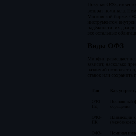
Покупая ОФЗ, инвестор 
возврат
номинала
. Ном
Московской бирже. ОФ
инструментом внутрен
надёжности: их доходн
все остальные
облигац
Виды ОФЗ
Минфин размещает неск
зависит, насколько пр
различий позволяет по
ставок или сохранить 
Тип
Как устроен 
ОФЗ-
Постоянный ф
ПД
обращения
ОФЗ-
Плавающий к
ПК
(межбанковска
ОФЗ-
Номинал инде