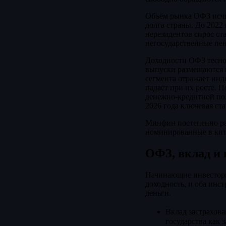
Объём рынка ОФЗ исчис
долга страны. До 2022
нерезидентов спрос ст
негосударственные пе
Доходности ОФЗ тесно 
выпуски размещаются п
сегмента отражает инд
падает при их росте. 
денежно-кредитной пол
2026 года ключевая ст
Минфин постепенно ра
номинированные в кит
ОФЗ, вклад и 
Начинающие инвесторы 
доходность, и оба инс
деньги.
Вклад застрахова
государства как 