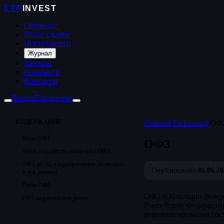
ETP
INVEST
Обучение
Наши сделки
Инструменты
Журнал
Тарифы
О проекте
Контакты
Войти
Платформа
СОДЕРЖАНИЕ
Главная
/
Глоссарий
/
ОФ
Виды ОФЗ
ОФЗ
Зачем государство выпускает ОФЗ
ОФЗ, вклад и корпоративные облигации:
Опубликовано:
01.06.20
в чём разница
Риски ОФЗ
ОФЗ (
Облигации федер
ОФЗ на российском рынке
Российской Федерации
рефинансирования госу