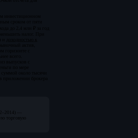
чкой отсчёта для
ном инвестиционном
ьным сроком от пяти
да до 2,4 млн ₽ за год
уменьшить налог. При
я и
доходностью к
 рыночный актив,
ом горизонте с
нее всего.
 из выпусков с
еньги по мере
 суммой около тысячи
 в приложении брокера
12–2014) —
ую торговую