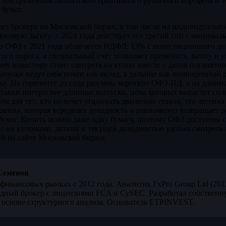
инструментом любого консервативного рублёвого портфеля и то
 бумаг.
ез брокера на Московской бирже, в том числе на индивидуаль
логовую льготу: с 2024 года действует его третий тип с минимал
о ОФЗ с 2021 года облагается НДФЛ: 13% с инвестиционного дохо
того порога, а специальный счёт позволяет применить льготу и 
му инвестору стоит смотреть на купон вместе с датой погашени
выпуски ведут себя почти как вклад, а дальние как полноценный
ке. На горизонте до года разумны короткие ОФЗ-ПД, а на длинн
авки интереснее длинные выпуски, цена которых вырастет силь
 для тех, кто не хочет угадывать движение ставок, это лесенка
ения, которая усредняет доходность и равномерно возвращает д
умаг. Купить можно даже одну бумагу, поэтому ОФЗ доступны с
с их купонами, датами и текущей доходностью удобно смотреть
ий на сайте Московской биржи.
Семенов
финансовых рынках с 2012 года. Аналитик FxPro Group Ltd (20
дный брокер с лицензиями FCA и CySEC. Разработал собственн
 основе структурного анализа. Основатель ETPINVEST.