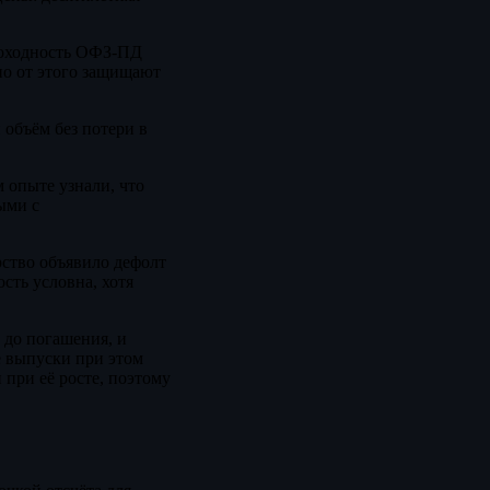
доходность ОФЗ-ПД
но от этого защищают
 объём без потери в
 опыте узнали, что
ыми с
рство объявило дефолт
сть условна, хотя
 до погашения, и
е выпуски при этом
при её росте, поэтому