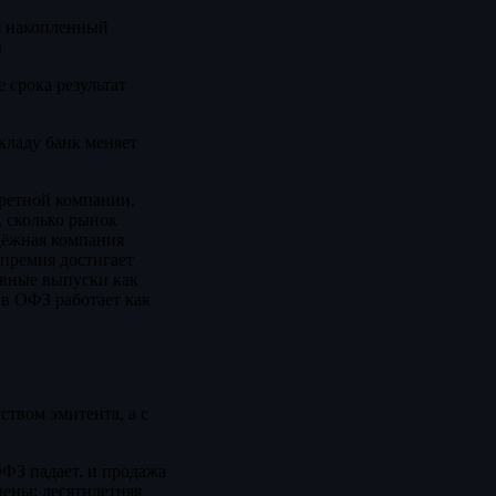
я накопленный
ы
 срока результат
кладу банк меняет
ретной компании.
 сколько рынок
адёжная компания
 премия достигает
ивные выпуски как
 в ОФЗ работает как
ством эмитента, а с
ФЗ падает, и продажа
цены: десятилетняя