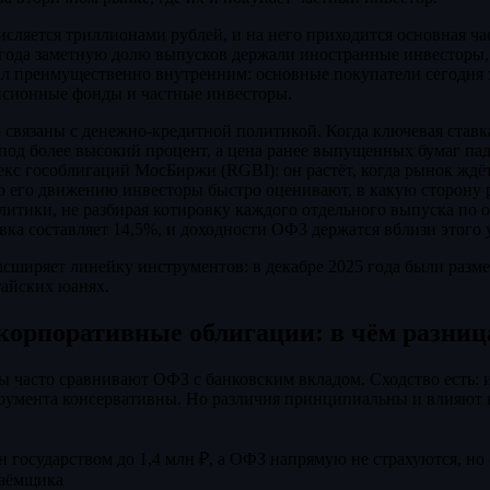
ляется триллионами рублей, и на него приходится основная ча
 года заметную долю выпусков держали иностранные инвесторы,
ал преимущественно внутренним: основные покупатели сегодня 
нсионные фонды и частные инвесторы.
связаны с денежно-кредитной политикой. Когда ключевая ставка
од более высокий процент, а цена ранее выпущенных бумаг пад
екс гособлигаций МосБиржи (RGBI): он растёт, когда рынок ждё
По его движению инвесторы быстро оценивают, в какую сторону
итики, не разбирая котировку каждого отдельного выпуска по 
авка составляет 14,5%, и доходности ОФЗ держатся вблизи этого 
сширяет линейку инструментов: в декабре 2025 года были раз
айских юанях.
корпоративные облигации: в чём разниц
часто сравнивают ОФЗ с банковским вкладом. Сходство есть: и 
трумента консервативны. Но различия принципиальны и влияют на
н государством до 1,4 млн ₽, а ОФЗ напрямую не страхуются, но
заёмщика