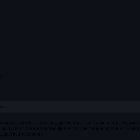
З
26
ального займа
) — это государственные долговые ценные бумаги
 выпускает Министерство финансов для финансирования дефиц
дарственного долга.