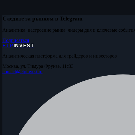
Следите за рынком в Telegram
Аналитика, настроение рынка, лидеры дня и ключевые события
Подписаться
ETP
INVEST
Аналитическая платформа для трейдеров и инвесторов
Москва, ул. Тимура Фрунзе, 11с33
contact@etpinvest.ru