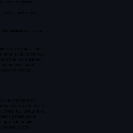
азывают линкерами
 постепенный возврат
т без брокерского счёта
анее и считается до
о подстраивается под
гий срок: их номинал
е первоначальной
 потому что их
и с поступлением
обы печатать деньги и
регулярные аукционы,
ставка размещения
спрос заставляет
 бумаги затем