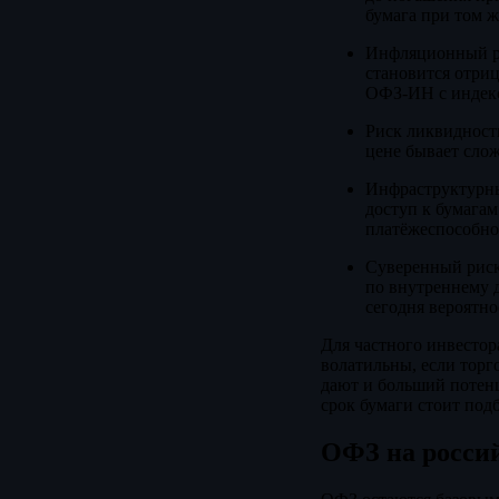
бумага при том ж
Инфляционный ри
становится отриц
ОФЗ-ИН с индек
Риск ликвидности
цене бывает слож
Инфраструктурны
доступ к бумага
платёжеспособно
Суверенный риск:
по внутреннему д
сегодня вероятно
Для частного инвестор
волатильны, если торг
дают и больший потенц
срок бумаги стоит под
ОФЗ на росси