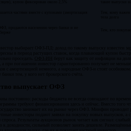
есяцев), купон фиксирован около 2,5%
такие выпуски н
шается частями вместе с купонами (амортизация
Тем, кому важен
тела долга
ФЗ, продаются населению через банки и не
Тем, кто покупае
 бирже
вестор выбирает ОФЗ-ПД: доход по такому выпуску известен зар
ресны в период растущих ставок, когда плавающий купон быстр
сильно проседать.
ОФЗ-ИН
берут как защиту от инфляции на дол
и, а при погашении инвестор гарантированно получает не меньш
ов с амортизацией немного, а народные ОФЗ-н стоят особняком,
банки тем, у кого нет брокерского счёта.
ство выпускает ОФЗ
жны постоянно: расходы бюджета не всегда совпадают по времен
ограммы требуют финансирования здесь и сейчас. Вместо того чт
осударство занимает их на рынке через ОФЗ. Минфин проводит 
упные инвесторы подают заявки на покупку новых выпусков, а 
 спроса. Результаты аукционов рынок читает как сигнал: слабый 
к доходности, сильный позволяет занять дешевле. Размещённые
а вторичном рынке, где их и покупает частный инвестор.