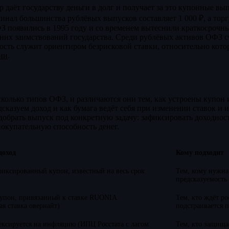
даёт государству деньги в долг и получает за это купонные вып
инал большинства рублёвых выпусков составляет 1 000 ₽, а тор
З появились в 1995 году и со временем вытеснили краткосрочн
них заимствований государства. Среди рублёвых активов ОФЗ с
ость служит ориентиром безрисковой ставки, относительно кот
ии
.
олько типов ОФЗ, и различаются они тем, как устроены купон 
едсказуем доход и как бумага ведёт себя при изменении ставок 
добрать выпуск под конкретную задачу: зафиксировать доходност
покупательную способность денег.
доход
Кому подходит
иксированный купон, известный на весь срок
Тем, кому нужна
предсказуемость
упон, привязанный к ставке RUONIA
Тем, кто ждёт ро
я ставка овернайт)
подстраивается 
ксируется на инфляцию (ИПЦ Росстата с лагом
Тем, кто защища