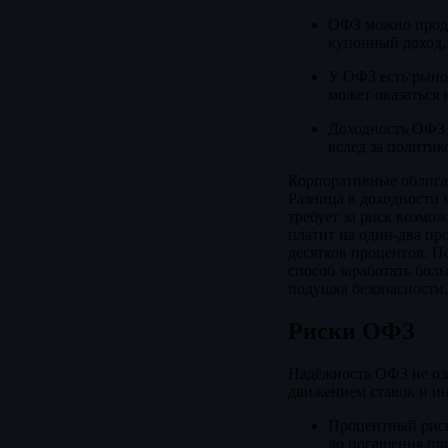
ОФЗ можно прода
купонный доход, 
У ОФЗ есть рыноч
может оказаться 
Доходность ОФЗ ф
вслед за полити
Корпоративные облига
Разница в доходности 
требует за риск возмо
платит на один-два пр
десятков процентов. П
способ заработать боль
подушка безопасности,
Риски ОФЗ
Надёжность ОФЗ не озн
движением ставок и и
Процентный риск
до погашения при