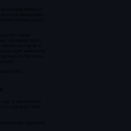
сть государственного
 но после блокировки
это российские банки,
 растёт, новые
ает. Динамику всего
т снижения ставок, и
 рынок ждёт изменения
отдельности. На июнь
уровня.
мещены ОФЗ,
а
там, и там известна
 то, как ведут себя
 обеспечены гарантией