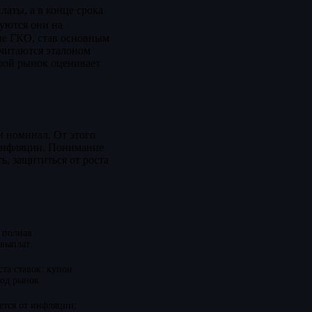
латы, а в конце срока
гуются они на
ые ГКО, став основным
читаются эталоном
орой рынок оценивает
и номинал. От этого
и инфляции. Понимание
ь, защититься от роста
 полная
 выплат
ста ставок: купон
под рынок
ется от инфляции;