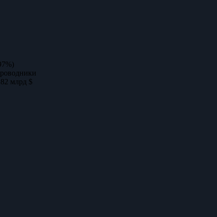
,97%)
проводники
,82 млрд $