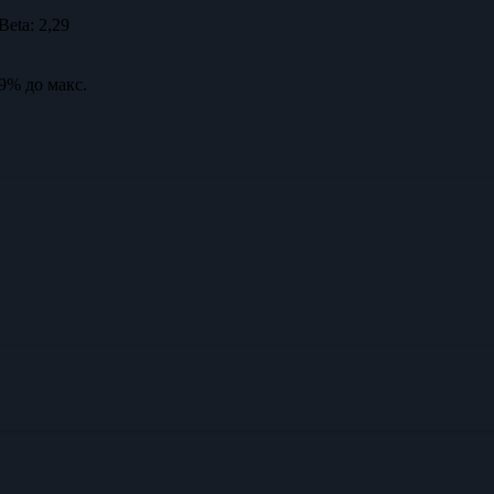
Beta:
2,29
,9% до макс.