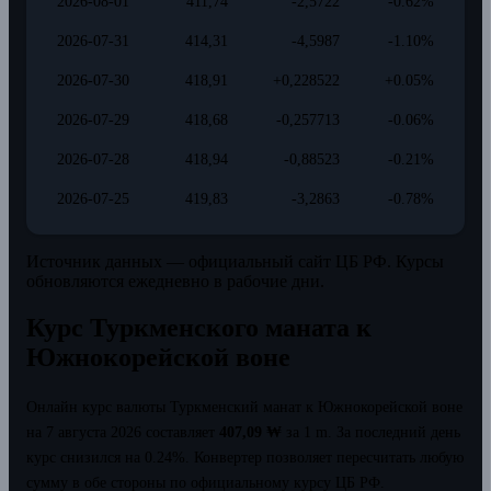
2026-08-01
411,74
-2,5722
-0.62%
2026-07-31
414,31
-4,5987
-1.10%
2026-07-30
418,91
+0,228522
+0.05%
2026-07-29
418,68
-0,257713
-0.06%
2026-07-28
418,94
-0,88523
-0.21%
2026-07-25
419,83
-3,2863
-0.78%
Источник данных — официальный сайт ЦБ РФ. Курсы
обновляются ежедневно в рабочие дни.
Курс Туркменского маната к
Южнокорейской воне
Онлайн курс валюты Туркменский манат к Южнокорейской воне
на 7 августа 2026 составляет
407,09 ₩
за 1 m.
За последний день
курс снизился на 0.24%.
Конвертер позволяет пересчитать любую
сумму в обе стороны по официальному курсу ЦБ РФ.