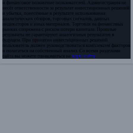
и финансовое положение пользователей. Администрация не
несёт ответственности за результат инвестиционных решений
и убытки, понесённые в результате использования
аналитических обзоров, торговых сигналов, данных
индикаторов и иных материалов. Торговля на финансовых
рынках сопряжена с риском потери капитала. Прошлые
результаты не гарантируют аналогичных результатов в
будущем. При принятии инвестиционных решений
пользователь должен руководствоваться комплексом факторов
и полагаться на собственный анализ. Со всеми разделами
сайта вы можете ознакомиться на
карте сайта
.