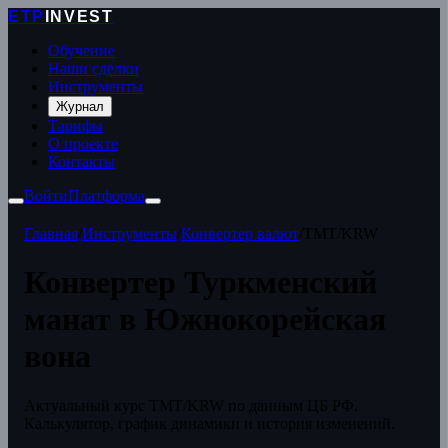
ETP
INVEST
Обучение
Наши сделки
Инструменты
Журнал
Тарифы
О проекте
Контакты
Войти
Платформа
Главная
/
Инструменты
/
Конвертер валют
/
TMT/KRW
Конвертер Туркменский
манат в Южнокорейская
вона
Актуальный курс TMT/KRW по данным ЦБ РФ.
Калькулятор, график динамики и история изменений.