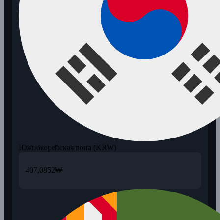
Южнокорейская вона (KRW)
407,0852
₩