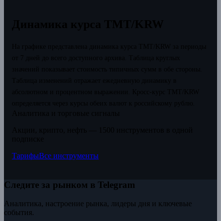
Динамика курса TMT/KRW
На графике представлена динамика курса TMT/KRW за периоды
от 7 дней до всего доступного архива. Таблица круглых
значений показывает стоимость типичных сумм в обе стороны.
Таблица изменений отражает ежедневную динамику в
абсолютном и процентном выражении.
Кросс-курс TMT/KRW
определяется через курсы обеих валют к российскому рублю.
Аналитика и торговые сигналы
Акции, крипто, нефть — 1500 инструментов в одной
подписке
Тарифы
Все инструменты
Следите за рынком в Telegram
Аналитика, настроение рынка, лидеры дня и ключевые
события.