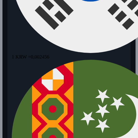
1 KRW =
0,002456