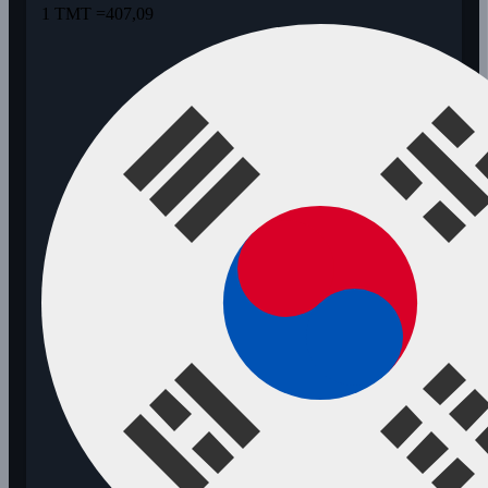
1 TMT =
407,09