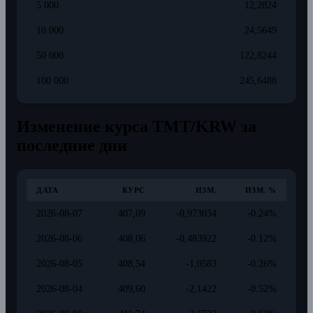
5 000
12,2824
10 000
24,5649
50 000
122,8244
100 000
245,6488
Изменение курса TMT/KRW за
последние дни
ДАТА
КУРС
ИЗМ.
ИЗМ. %
2026-08-07
407,09
-0,973034
-0.24%
2026-08-06
408,06
-0,483922
-0.12%
2026-08-05
408,54
-1,0583
-0.26%
2026-08-04
409,60
-2,1422
-0.52%