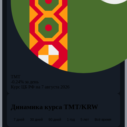
TMT
-0.24% за день
Курс ЦБ РФ на 7 августа 2026
Динамика курса TMT/KRW
7 дней
30 дней
90 дней
1 год
5 лет
Всё время