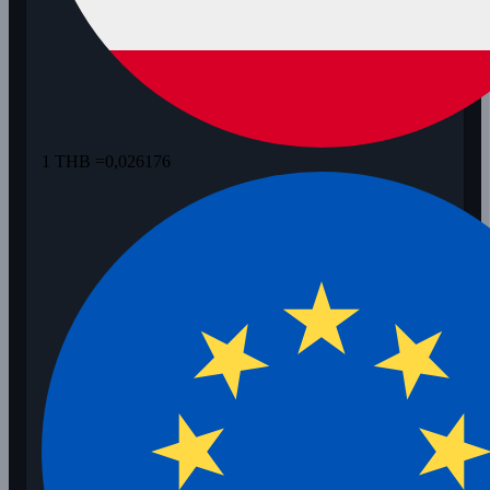
1 THB =
0,026176