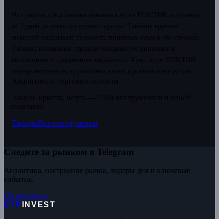
На графике представлена динамика курса EUR/THB за периоды
от 7 дней до всего доступного архива. Таблица круглых
значений показывает стоимость типичных сумм в обе стороны.
Таблица изменений отражает ежедневную динамику в
абсолютном и процентном выражении.
Кросс-курс EUR/THB
определяется через курсы обеих валют к российскому рублю.
Аналитика и торговые сигналы
Акции, крипто, нефть — 1500 инструментов в одной
подписке
Тарифы
Все инструменты
Следите за рынком в Telegram
Аналитика, настроение рынка, лидеры дня и ключевые
события.
Подписаться
ETP
INVEST