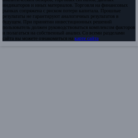
индикаторов и иных материалов. Торговля на финансовых
рынках сопряжена с риском потери капитала. Прошлые
результаты не гарантируют аналогичных результатов в
будущем. При принятии инвестиционных решений
пользователь должен руководствоваться комплексом факторов
и полагаться на собственный анализ. Со всеми разделами
сайта вы можете ознакомиться на
карте сайта
.