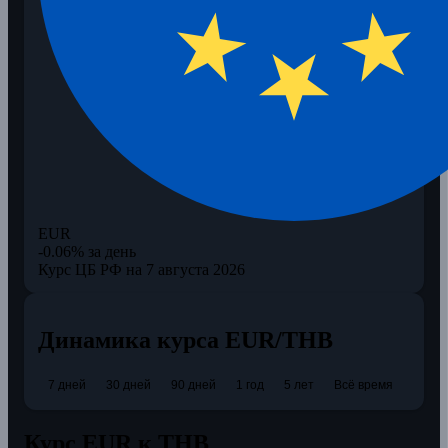
EUR
-0.06% за день
Курс ЦБ РФ на 7 августа 2026
Динамика курса EUR/THB
7 дней
30 дней
90 дней
1 год
5 лет
Всё время
Курс EUR к THB