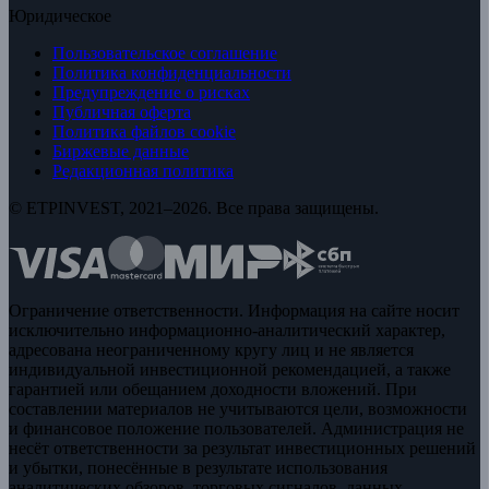
Юридическое
Пользовательское соглашение
Политика конфиденциальности
Предупреждение о рисках
Публичная оферта
Политика файлов cookie
Биржевые данные
Редакционная политика
© ETPINVEST, 2021–2026. Все права защищены.
Ограничение ответственности. Информация на сайте носит
исключительно информационно-аналитический характер,
адресована неограниченному кругу лиц и не является
индивидуальной инвестиционной рекомендацией, а также
гарантией или обещанием доходности вложений. При
составлении материалов не учитываются цели, возможности
и финансовое положение пользователей. Администрация не
несёт ответственности за результат инвестиционных решений
и убытки, понесённые в результате использования
аналитических обзоров, торговых сигналов, данных