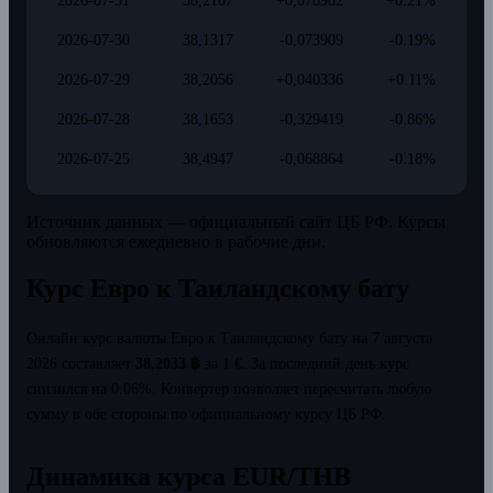
2026-07-31
38,2107
+0,078982
+0.21%
2026-07-30
38,1317
-0,073909
-0.19%
2026-07-29
38,2056
+0,040336
+0.11%
2026-07-28
38,1653
-0,329419
-0.86%
2026-07-25
38,4947
-0,068864
-0.18%
Источник данных — официальный сайт ЦБ РФ. Курсы
обновляются ежедневно в рабочие дни.
Курс Евро к Таиландскому бату
Онлайн курс валюты Евро к Таиландскому бату на 7 августа
2026 составляет
38,2033 ฿
за 1 €.
За последний день курс
снизился на 0.06%.
Конвертер позволяет пересчитать любую
сумму в обе стороны по официальному курсу ЦБ РФ.
Динамика курса EUR/THB