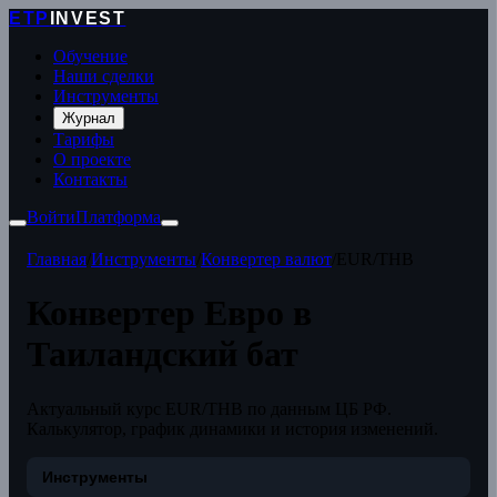
ETP
INVEST
Обучение
Наши сделки
Инструменты
Журнал
Тарифы
О проекте
Контакты
Войти
Платформа
Главная
/
Инструменты
/
Конвертер валют
/
EUR/THB
Конвертер Евро в
Таиландский бат
Актуальный курс EUR/THB по данным ЦБ РФ.
Калькулятор, график динамики и история изменений.
Инструменты