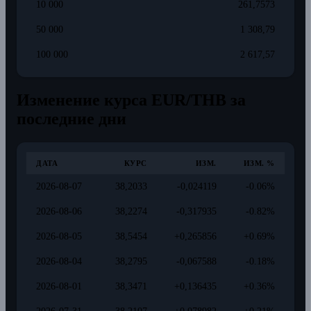
10 000
261,7573
50 000
1 308,79
100 000
2 617,57
Изменение курса EUR/THB за
последние дни
ДАТА
КУРС
ИЗМ.
ИЗМ. %
2026-08-07
38,2033
-0,024119
-0.06%
2026-08-06
38,2274
-0,317935
-0.82%
2026-08-05
38,5454
+0,265856
+0.69%
2026-08-04
38,2795
-0,067588
-0.18%
2026-08-01
38,3471
+0,136435
+0.36%