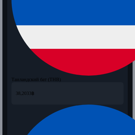
Таиландский бат (THB)
38,2033
฿