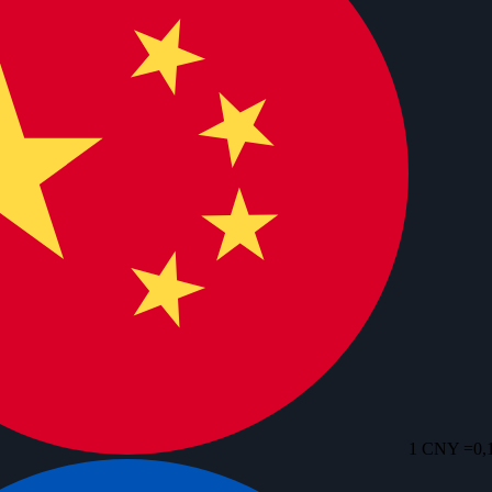
1 CNY =
0,