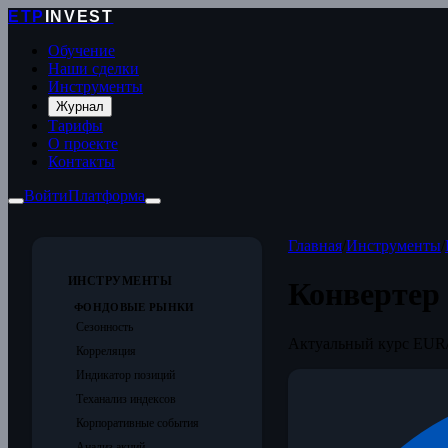
ETP
INVEST
Обучение
Наши сделки
Инструменты
Журнал
Тарифы
О проекте
Контакты
Войти
Платформа
Главная
/
Инструменты
/
ИНСТРУМЕНТЫ
Конвертер
ФОНДОВЫЕ РЫНКИ
Сезонность
Актуальный курс EUR/
Корреляция
Индикатор позиций
Теханализ индексов
Корпоративные события
Анализ акций