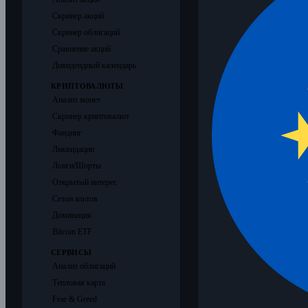
Скринер акций
Скринер облигаций
Сравнение акций
Дивидендный календарь
КРИПТОВАЛЮТЫ
Анализ монет
Скринер криптовалют
Фандинг
Ликвидации
Лонги/Шорты
Открытый интерес
Сезон альтов
Доминация
Bitcoin ETF
СЕРВИСЫ
Анализ облигаций
Тепловая карта
Fear & Greed