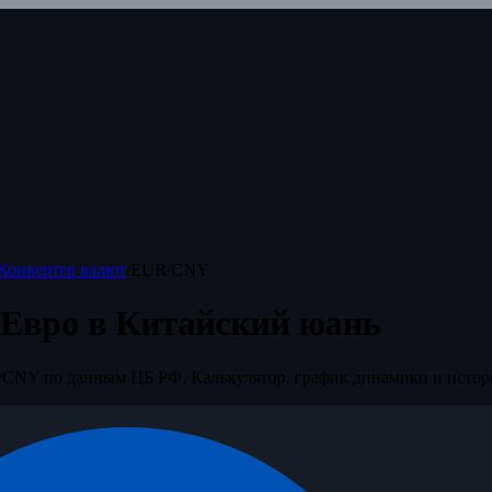
Конвертер валют
/
EUR/CNY
 Евро в Китайский юань
CNY по данным ЦБ РФ. Калькулятор, график динамики и истор