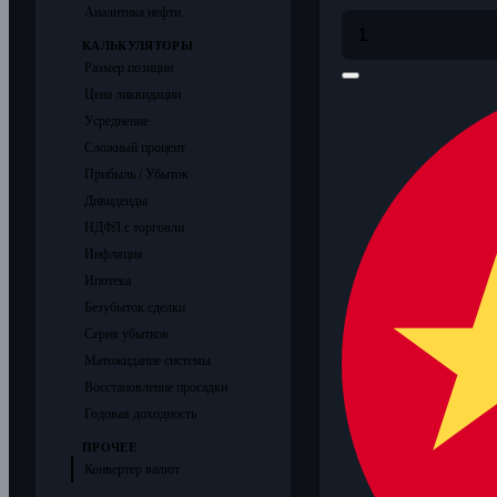
Аналитика нефти
КАЛЬКУЛЯТОРЫ
Размер позиции
Цена ликвидации
Усреднение
Сложный процент
Прибыль / Убыток
Дивиденды
НДФЛ с торговли
Инфляция
Ипотека
Безубыток сделки
Серия убытков
Матожидание системы
Восстановление просадки
Годовая доходность
ПРОЧЕЕ
Конвертер валют