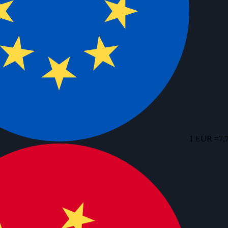
1 EUR =
7,