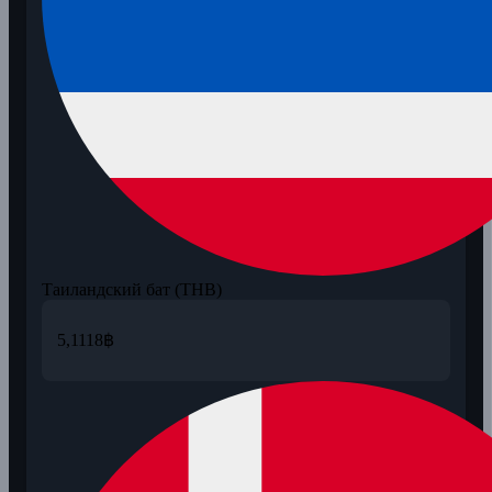
Таиландский бат (THB)
5,1118
฿