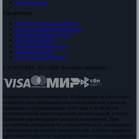
Криптовалюты
Юридическое
Пользовательское соглашение
Политика конфиденциальности
Предупреждение о рисках
Публичная оферта
Политика файлов cookie
Биржевые данные
Редакционная политика
© ETPINVEST, 2021–2026. Все права защищены.
Ограничение ответственности. Информация на сайте носит
исключительно информационно-аналитический характер,
адресована неограниченному кругу лиц и не является
индивидуальной инвестиционной рекомендацией, а также
гарантией или обещанием доходности вложений. При
составлении материалов не учитываются цели, возможности
и финансовое положение пользователей. Администрация не
несёт ответственности за результат инвестиционных решений