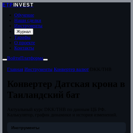
ETP
INVEST
Обучение
Наши сделки
Инструменты
Журнал
Тарифы
О проекте
Контакты
Войти
Платформа
Главная
/
Инструменты
/
Конвертер валют
/
DKK/THB
Конвертер Датская крона в
Таиландский бат
Актуальный курс DKK/THB по данным ЦБ РФ.
Калькулятор, график динамики и история изменений.
Инструменты