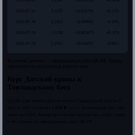
2026-08-01
5,1301
+0,018199
+0.36%
2026-07-31
5,1119
+0,010791
+0.21%
2026-07-30
5,1011
-0,009863
-0.19%
2026-07-29
5,1110
+0,005675
+0.11%
2026-07-28
5,1053
-0,044055
-0.86%
Источник данных — официальный сайт ЦБ РФ. Курсы
обновляются ежедневно в рабочие дни.
Курс Датской кроны к
Таиландскому бату
Онлайн курс валюты Датская крона к Таиландскому бату на 8
августа 2026 составляет
5,1118 ฿
за 1 kr.
За последний день курс
вырос на 0.02%.
Конвертер позволяет пересчитать любую сумму
в обе стороны по официальному курсу ЦБ РФ.