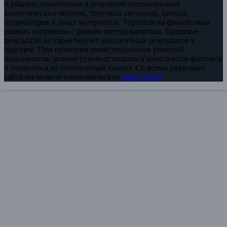
и убытки, понесённые в результате использования
аналитических обзоров, торговых сигналов, данных
индикаторов и иных материалов. Торговля на финансовых
рынках сопряжена с риском потери капитала. Прошлые
результаты не гарантируют аналогичных результатов в
будущем. При принятии инвестиционных решений
пользователь должен руководствоваться комплексом факторов
и полагаться на собственный анализ. Со всеми разделами
сайта вы можете ознакомиться на
карте сайта
.