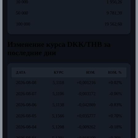
10 000
1 956,26
50 000
9 781,30
100 000
19 562,60
Изменение курса DKK/THB за
последние дни
ДАТА
КУРС
ИЗМ.
ИЗМ. %
2026-08-08
5,1118
+0,001216
+0.02%
2026-08-07
5,1106
-0,003172
-0.06%
2026-08-06
5,1138
-0,042869
-0.83%
2026-08-05
5,1566
+0,035777
+0.70%
2026-08-04
5,1208
-0,009262
-0.18%