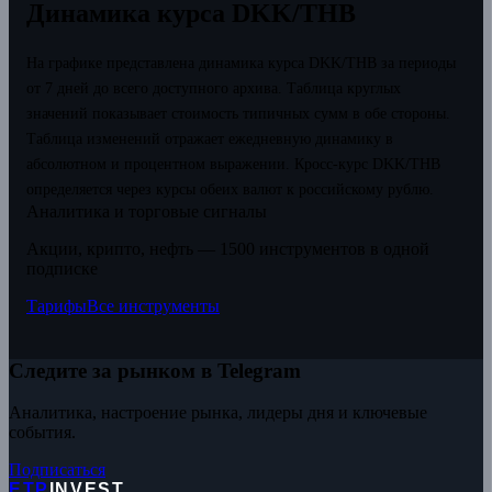
Динамика курса DKK/THB
На графике представлена динамика курса DKK/THB за периоды
от 7 дней до всего доступного архива. Таблица круглых
значений показывает стоимость типичных сумм в обе стороны.
Таблица изменений отражает ежедневную динамику в
абсолютном и процентном выражении.
Кросс-курс DKK/THB
определяется через курсы обеих валют к российскому рублю.
Аналитика и торговые сигналы
Акции, крипто, нефть — 1500 инструментов в одной
подписке
Тарифы
Все инструменты
Следите за рынком в Telegram
Аналитика, настроение рынка, лидеры дня и ключевые
события.
Подписаться
ETP
INVEST