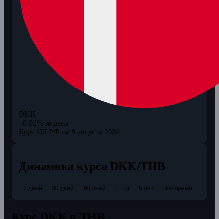
DKK
+0.02% за день
Курс ЦБ РФ на 8 августа 2026
Динамика курса DKK/THB
7 дней
30 дней
90 дней
1 год
5 лет
Всё время
Курс DKK к THB