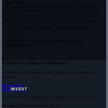
Incorporated?
Какая компания крупнее по выручке — AbbVie Inc.
или Elanco Animal Health Incorporated?
Какая акция лучше по технике — ABBV или ELAN?
Что лучше купить — ABBV или ELAN?
Аналитика ETPINVEST.RU · Данные обновлены
07.08.2026
Не является индивидуальной инвестиционной
рекомендацией
Следите за рынком в Telegram
Аналитика, настроение рынка, лидеры дня и ключевые
события.
Подписаться
ETP
INVEST
Аналитическая платформа для трейдеров и инвесторов
Москва, ул. Тимура Фрунзе, 11с33