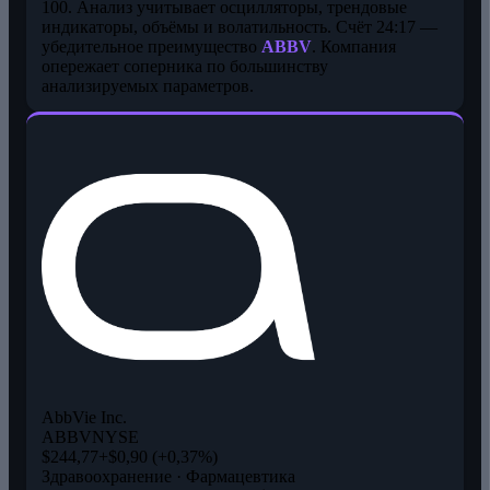
100. Анализ учитывает осцилляторы, трендовые
индикаторы, объёмы и волатильность. Счёт 24:17 —
убедительное преимущество
ABBV
. Компания
опережает соперника по большинству
анализируемых параметров.
AbbVie Inc.
ABBV
NYSE
$244,77
+$0,90 (+0,37%)
Здравоохранение · Фармацевтика