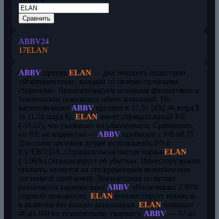
Сравнить
ABBV
24
17
ELAN
ABBV
против
ELAN
— два эмитента индустрии
«Фармацевтика», каждый со своими сильными
сторонами. Проанализируем основные финансовые и
технические показатели обеих компаний. По
капитализации
ABBV
крупнее в 37,5× (432,46 млрд $
vs 11,54 млрд $).
ELAN
имеет отрицательный P/E
(-59,02), что указывает на убыточность. Сравнивать
по P/E не корректно —
ABBV
прибылен с P/E 68,71.
Для сопоставления лучше использовать P/S и
EV/EBITDA. Отрицательная чистая маржа
ELAN
(-3,96%) сигнализирует об убытках. Инвестору важно
оценить, является ли это временным явлением или
системной проблемой. Дивидендная политика
различается кардинально:
ABBV
обеспечивает 2,80%
годовой доходности,
ELAN
реинвестирует прибыль
в развитие без выплат акционерам.
ELAN
набирает
46 из 100 по техническому скорингу,
ABBV
— 37 из