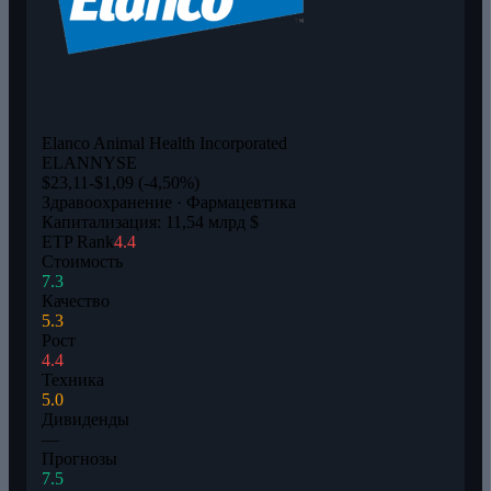
Elanco Animal Health Incorporated
ELAN
NYSE
$23,11
-$1,09 (-4,50%)
Здравоохранение · Фармацевтика
Капитализация: 11,54 млрд $
ETP Rank
4.4
Стоимость
7.3
Качество
5.3
Рост
4.4
Техника
5.0
Дивиденды
—
Прогнозы
7.5