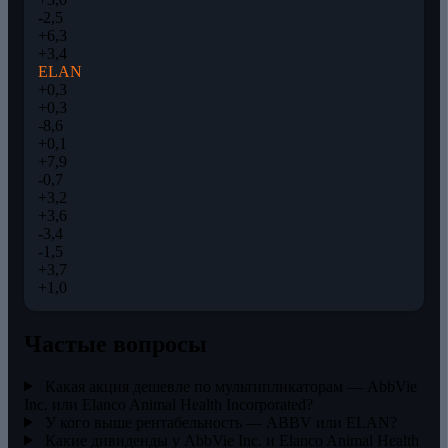
-2,5
+6,3
+3,4
ELAN
+0,3
+0,3
-8,6
+0,1
+7,9
-0,7
+3,2
+3,6
-3,4
-1,5
+3,7
+1,0
Частые вопросы
Какая акция дешевле по мультипликаторам — AbbVie
Inc. или Elanco Animal Health Incorporated?
У кого выше рентабельность — ABBV или ELAN?
Какие дивиденды у AbbVie Inc. и Elanco Animal Health