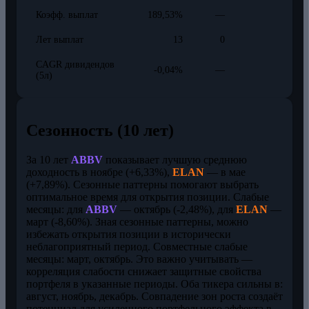
Коэфф. выплат
189,53%
—
Лет выплат
13
0
CAGR дивидендов
-0,04%
—
(5л)
Сезонность (10 лет)
За 10 лет
ABBV
показывает лучшую среднюю
доходность в ноябре (+6,33%),
ELAN
— в мае
(+7,89%). Сезонные паттерны помогают выбрать
оптимальное время для открытия позиции. Слабые
месяцы: для
ABBV
— октябрь (-2,48%), для
ELAN
—
март (-8,60%). Зная сезонные паттерны, можно
избежать открытия позиции в исторически
неблагоприятный период. Совместные слабые
месяцы: март, октябрь. Это важно учитывать —
корреляция слабости снижает защитные свойства
портфеля в указанные периоды. Оба тикера сильны в:
август, ноябрь, декабрь. Совпадение зон роста создаёт
потенциал для усиленного портфельного эффекта в