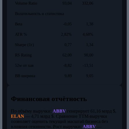
Volume Ratio
93,04
332,06
Волатильность и статистика
Beta
-0,05
1,38
ATR %
2,82%
4,68%
Sharpe (1г)
0,77
1,34
RS Rating
62,00
90,00
52w от хая
-8,82
-13,51
BB ширина
9,89
9,05
Финансовая отчётность
По объёму выручки:
ABBV
генерирует 61,16 млрд $,
ELAN
— 4,71 млрд $. Сравнение TTM-выручки
позволяет оценить текущий масштаб бизнеса без
влияния сезонности. Рост выручки:
ABBV
—