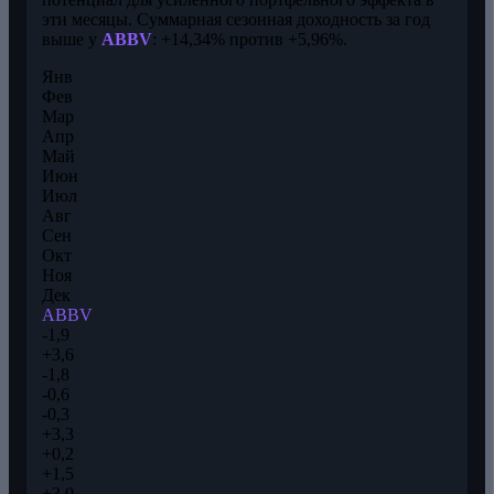
эти месяцы. Суммарная сезонная доходность за год
выше у
ABBV
: +14,34% против +5,96%.
Янв
Фев
Мар
Апр
Май
Июн
Июл
Авг
Сен
Окт
Ноя
Дек
ABBV
-1,9
+3,6
-1,8
-0,6
-0,3
+3,3
+0,2
+1,5
+3,0