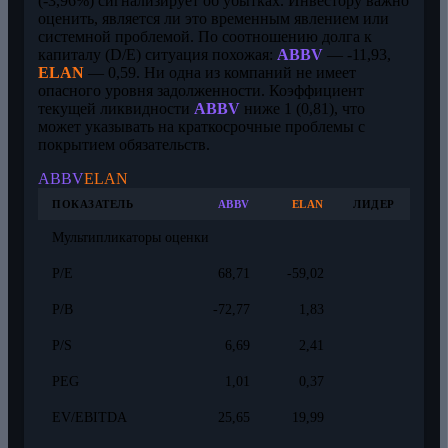
(-3,96%) сигнализирует об убытках. Инвестору важно
оценить, является ли это временным явлением или
системной проблемой. По соотношению долга к
капиталу (D/E) ситуация похожая:
ABBV
— -11,93,
ELAN
— 0,59. Ни одна из компаний не имеет
опасного уровня задолженности. Коэффициент
текущей ликвидности
ABBV
ниже 1 (0,81), что
может указывать на краткосрочные проблемы с
покрытием обязательств.
ABBV
ELAN
ПОКАЗАТЕЛЬ
ABBV
ELAN
ЛИДЕР
Мультипликаторы оценки
P/E
68,71
-59,02
P/B
-72,77
1,83
P/S
6,69
2,41
PEG
1,01
0,37
EV/EBITDA
25,65
19,99