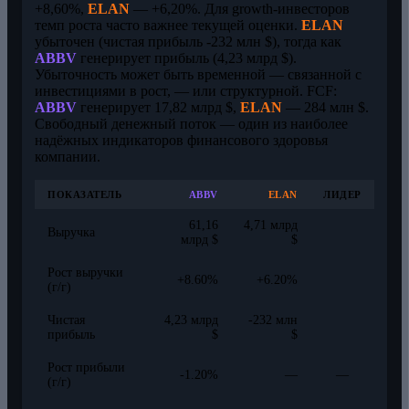
+8,60%,
ELAN
— +6,20%. Для growth-инвесторов
темп роста часто важнее текущей оценки.
ELAN
убыточен (чистая прибыль -232 млн $), тогда как
ABBV
генерирует прибыль (4,23 млрд $).
Убыточность может быть временной — связанной с
инвестициями в рост, — или структурной. FCF:
ABBV
генерирует 17,82 млрд $,
ELAN
— 284 млн $.
Свободный денежный поток — один из наиболее
надёжных индикаторов финансового здоровья
компании.
ПОКАЗАТЕЛЬ
ABBV
ELAN
ЛИДЕР
61,16
4,71 млрд
Выручка
млрд $
$
Рост выручки
+8.60%
+6.20%
(г/г)
Чистая
4,23 млрд
-232 млн
прибыль
$
$
Рост прибыли
-1.20%
—
—
(г/г)