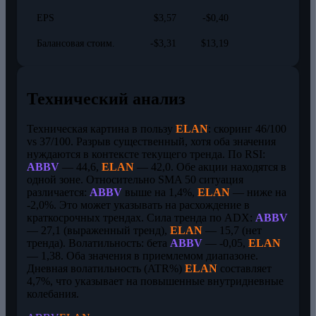
EPS
$3,57
-$0,40
Балансовая стоим.
-$3,31
$13,19
Технический анализ
Техническая картина в пользу
ELAN
: скоринг 46/100
vs 37/100. Разрыв существенный, хотя оба значения
нуждаются в контексте текущего тренда. По RSI:
ABBV
— 44,6,
ELAN
— 42,0. Обе акции находятся в
одной зоне. Относительно SMA 50 ситуация
различается:
ABBV
выше на 1,4%,
ELAN
— ниже на
-2,0%. Это может указывать на расхождение в
краткосрочных трендах. Сила тренда по ADX:
ABBV
— 27,1 (выраженный тренд),
ELAN
— 15,7 (нет
тренда). Волатильность: бета
ABBV
— -0,05,
ELAN
— 1,38. Оба значения в приемлемом диапазоне.
Дневная волатильность (ATR%)
ELAN
составляет
4,7%, что указывает на повышенные внутридневные
колебания.