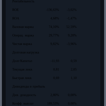
Рентабельность
ROE
-136,63%
-3,02%
ROA
4,68%
-1,47%
Валовая маржа
74,10%
52,59%
Операц. маржа
29,77%
9,20%
Чистая маржа
9,82%
-3,96%
Долговая нагрузка
Долг/Капитал
-11,93
0,59
Текущая ликв.
0,81
2,05
Быстрая ликв.
0,69
1,10
Дивиденды и прибыль
Див. доходность
2,80%
0,00%
Коэфф. выплат
189,53%
0,00%