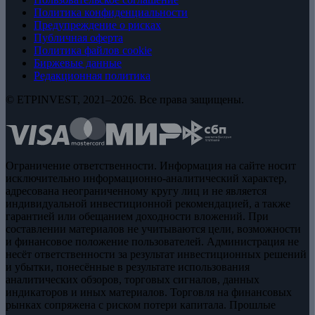
Политика конфиденциальности
Предупреждение о рисках
Публичная оферта
Политика файлов cookie
Биржевые данные
Редакционная политика
© ETPINVEST, 2021–2026. Все права защищены.
Ограничение ответственности. Информация на сайте носит
исключительно информационно-аналитический характер,
адресована неограниченному кругу лиц и не является
индивидуальной инвестиционной рекомендацией, а также
гарантией или обещанием доходности вложений. При
составлении материалов не учитываются цели, возможности
и финансовое положение пользователей. Администрация не
несёт ответственности за результат инвестиционных решений
и убытки, понесённые в результате использования
аналитических обзоров, торговых сигналов, данных
индикаторов и иных материалов. Торговля на финансовых
рынках сопряжена с риском потери капитала. Прошлые