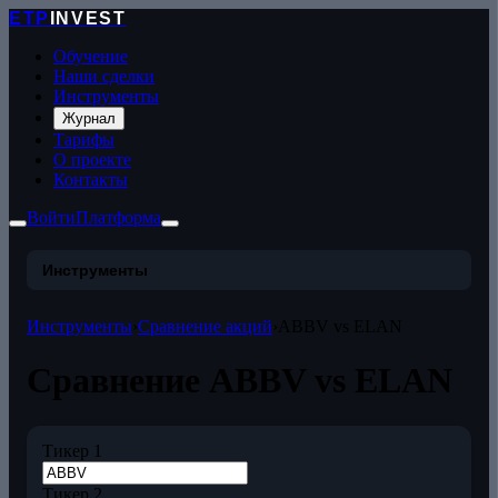
ETP
INVEST
Обучение
Наши сделки
Инструменты
Журнал
Тарифы
О проекте
Контакты
Войти
Платформа
Инструменты
Инструменты
›
Сравнение акций
›
ABBV vs ELAN
Сравнение ABBV vs ELAN
Тикер 1
Тикер 2