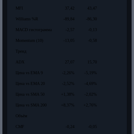
MFI
37,42
43,47
Williams %R
-89,84
-86,30
MACD гистограмма
-2,57
-0,13
Momentum (10)
-13,05
-0,58
Тренд
ADX
27,07
15,70
Цена vs EMA 9
-2,26%
-5,19%
Цена vs EMA 20
-2,52%
-4,69%
Цена vs SMA 50
+1,38%
-2,02%
Цена vs SMA 200
+8,37%
+2,76%
Объём
CMF
-0,24
-0,05