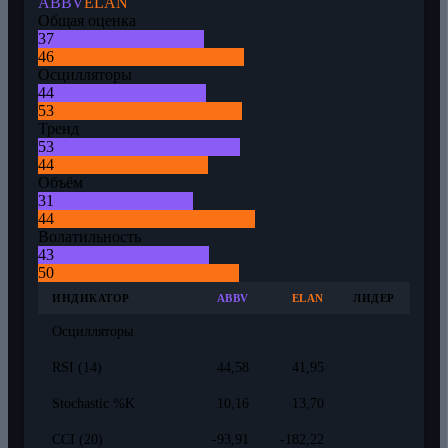
ABBV
ELAN
Общая оценка
37
46
Осцилляторы
44
53
Тренд
53
44
Объём
31
44
Волатильность
43
50
ИНДИКАТОР
ABBV
ELAN
ЛИДЕР
Осцилляторы
RSI (14)
44,58
41,95
Stochastic %K
10,16
13,70
CCI (20)
-93,91
-182,22