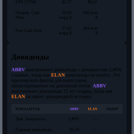
EPS (TTM)
$2,37
-$0,47
Операц. Cash
19,03
560 млн
Flow
млрд $
$
17,82
284 млн
Free Cash Flow
млрд $
$
Дивиденды
ABBV
выплачивает дивиденды с доходностью 2,80%
годовых, тогда как
ELAN
дивиденды не платит. Это
критический фактор для инвесторов,
ориентированных на денежный поток.
ABBV
выплачивает дивиденды 13 лет подряд, тогда как
ELAN
не имеет дивидендной истории.
ПОКАЗАТЕЛЬ
ABBV
ELAN
ЛИДЕР
Див. доходность
2,80%
—
Годовые дивиденды
$5,19
—