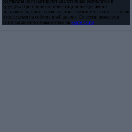
результаты не гарантируют аналогичных результатов в
будущем. При принятии инвестиционных решений
пользователь должен руководствоваться комплексом факторов
и полагаться на собственный анализ. Со всеми разделами
сайта вы можете ознакомиться на
карте сайта
.