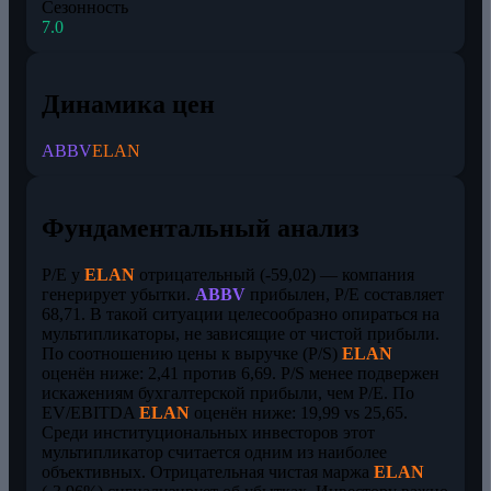
Сезонность
7.0
Динамика цен
ABBV
ELAN
Фундаментальный анализ
P/E у
ELAN
отрицательный (-59,02) — компания
генерирует убытки.
ABBV
прибылен, P/E составляет
68,71. В такой ситуации целесообразно опираться на
мультипликаторы, не зависящие от чистой прибыли.
По соотношению цены к выручке (P/S)
ELAN
оценён ниже: 2,41 против 6,69. P/S менее подвержен
искажениям бухгалтерской прибыли, чем P/E. По
EV/EBITDA
ELAN
оценён ниже: 19,99 vs 25,65.
Среди институциональных инвесторов этот
мультипликатор считается одним из наиболее
объективных. Отрицательная чистая маржа
ELAN