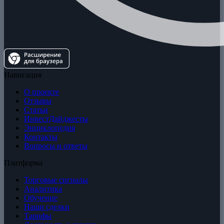
Навигация
О проекте
Отзывы
Статьи
ИнвестДайджесты
Энциклопедия
Контакты
Вопросы и ответы
Платформа
Торговые сигналы
Аналитика
Обучение
Наши сделки
Тарифы