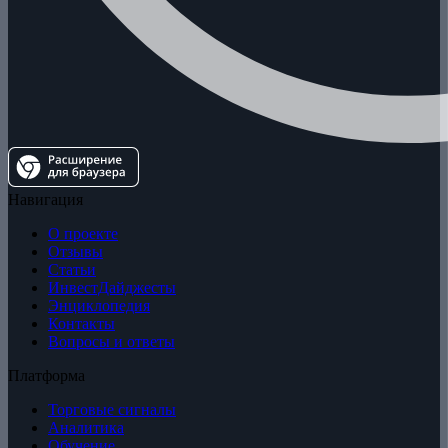
Навигация
О проекте
Отзывы
Статьи
ИнвестДайджесты
Энциклопедия
Контакты
Вопросы и ответы
Платформа
Торговые сигналы
Аналитика
Обучение