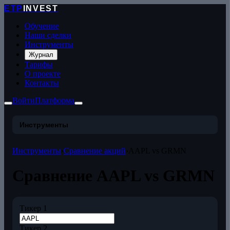
ETP
INVEST
Обучение
Наши сделки
Инструменты
Журнал
Тарифы
О проекте
Контакты
Войти
Платформа
Инструменты
Инструменты
›
Сравнение акций
›
AAPL vs GRMN
Сравнение AAPL vs GRMN
Тикер 1
Тикер 2