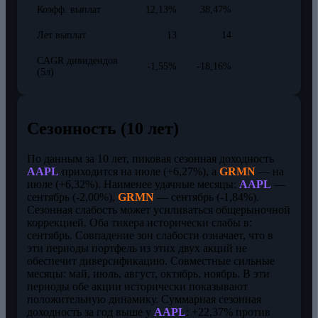
Коэфф. выплат
12,13%
38,47%
Лет выплат
13
14
CAGR дивидендов
-1,55%
-18,16%
(5л)
Сезонность (10 лет)
По данным за 10 лет, пиковая сезонная доходность
AAPL
приходится на июле (+6,27%), а
GRMN
— на
июле (+6,32%). Наименее удачные месяцы:
AAPL
—
сентябрь (-2,00%),
GRMN
— сентябрь (-1,84%).
Сезонная слабость может усиливаться общерыночной
коррекцией. Оба тикера исторически слабы в:
сентябрь. Совпадение зон слабости означает, что в
эти периоды портфель из этих двух акций не
обеспечит диверсификацию. Совместные сильные
месяцы: май, июль, август, октябрь, ноябрь. В эти
периоды обе акции исторически показывают
положительную динамику. Суммарная сезонная
доходность за год выше у
AAPL
: +22,37% против