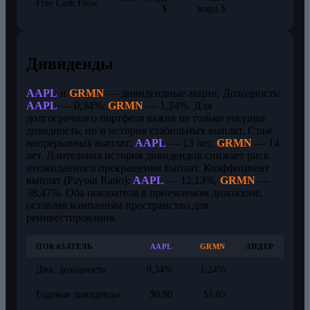
Free Cash Flow
$
млрд $
Дивиденды
AAPL
и
GRMN
— дивидендные акции. Доходность:
AAPL
— 0,34%,
GRMN
— 1,24%. Для
долгосрочного портфеля важна не только текущая
доходность, но и история стабильных выплат. Стаж
непрерывных выплат:
AAPL
— 13 лет,
GRMN
— 14
лет. Длительная история дивидендов снижает риск
неожиданного прекращения выплат. Коэффициент
выплат (Payout Ratio):
AAPL
— 12,13%,
GRMN
—
38,47%. Оба показателя в приемлемом диапазоне,
оставляя компаниям пространство для
реинвестирования.
ПОКАЗАТЕЛЬ
AAPL
GRMN
ЛИДЕР
Див. доходность
0,34%
1,24%
Годовые дивиденды
$0,80
$1,05