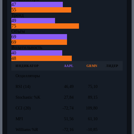
47
55
Тренд
49
75
Объём
69
69
Волатильность
40
48
ИНДИКАТОР
AAPL
GRMN
ЛИДЕР
Осцилляторы
RSI (14)
46,49
75,10
Stochastic %K
27,84
89,15
CCI (20)
-72,74
109,80
MFI
51,56
61,10
Williams %R
-72,16
-10,85