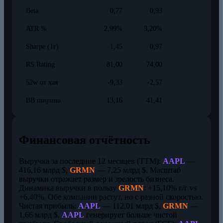
Beta
0,77
0,93
ATR %
2,99%
3,20%
Sharpe (1г)
1,45
0,97
RS Rating
81,00
74,00
52w от хая
-9,33
-2,57
BB ширина
13,16
41,41
Финансовая отчётность
Выручка за последние 12 месяцев (TTM):
AAPL
—
416,16 млрд $,
GRMN
— 7,25 млрд $. Масштаб
выручки отражает размер и зрелость бизнеса.
Динамика выручки в пользу
GRMN
: +15,10% г/г vs
+6,40%. Обе компании растут, но с разной скоростью.
Чистая прибыль:
AAPL
— 112,01 млрд $,
GRMN
—
1,66 млрд $.
AAPL
генерирует больше чистой