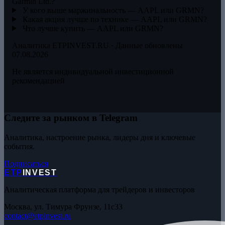
Garmin Ltd.?
У кого выше маржинальность — AAPL или GRMN?
Какая акция лучше по технике — AAPL или GRMN?
Что лучше купить — AAPL или GRMN?
Аналитика ETPINVEST.RU · Данные обновлены
07.08.2026
Не является индивидуальной инвестиционной
рекомендацией
Следите за рынком в Telegram
Аналитика, настроение рынка, лидеры дня и ключевые
события.
Подписаться
ETP
INVEST
Аналитическая платформа для трейдеров и инвесторов
Москва, ул. Тимура Фрунзе, 11с33
contact@etpinvest.ru