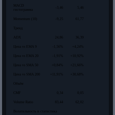
MACD
-3,46
5,46
гистограмма
Momentum (10)
-9,25
61,77
Тренд
ADX
24,86
36,39
Цена vs EMA 9
-1,56%
+4,24%
Цена vs EMA 20
-1,91%
+10,92%
Цена vs SMA 50
+0,84%
+21,66%
Цена vs SMA 200
+11,91%
+30,68%
Объём
CMF
0,34
0,05
Volume Ratio
83,44
62,02
Волатильность и статистика