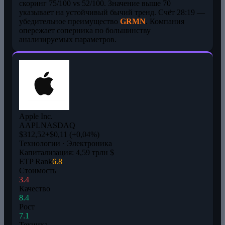
скоринг 75/100 vs 52/100. Значение выше 70
указывает на устойчивый бычий тренд. Счёт 28:19 —
убедительное преимущество
GRMN
. Компания
опережает соперника по большинству
анализируемых параметров.
Apple Inc.
AAPL
NASDAQ
$312,52
+$0,11 (+0,04%)
Технологии · Электроника
Капитализация: 4,59 трлн $
ETP Rank
6.8
Стоимость
3.4
Качество
8.4
Рост
7.1
Техника