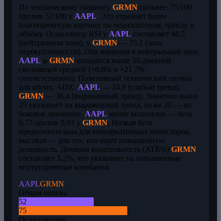
По техническому скорингу
GRMN
сильнее: 75/100
против 52/100 у
AAPL
. Это отражает более
благоприятную картину по осцилляторам, тренду и
объёму. Осциллятор RSI у
AAPL
составляет 46,5
(нейтральная зона), у
GRMN
— 75,1 (зона
перекупленности). Оба значения в нейтральной зоне.
AAPL
и
GRMN
находятся выше 50-дневной
скользящей средней (+0,8% и +21,7%
соответственно). Позитивный технический сигнал
для обоих. ADX:
AAPL
— 24,9 (слабый тренд),
GRMN
— 36,4 (выраженный тренд). Значение выше
25 указывает на выраженный тренд, ниже 20 — на
боковое движение.
AAPL
менее волатилен — бета
0,77 против 0,93 у
GRMN
. Низкая бета
предпочтительна для консервативных инвесторов,
высокая — для тех, кто ищет повышенную
доходность. Дневная волатильность (ATR%)
GRMN
составляет 3,2%, что указывает на повышенные
внутридневные колебания.
AAPL
GRMN
Общая оценка
52
75
Осцилляторы