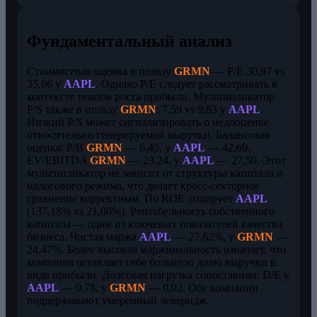
Фундаментальный анализ
Стоимостная оценка в пользу
GRMN
— P/E 30,97 vs
35,66 у
AAPL
. Однако P/E следует рассматривать в
контексте темпов роста прибыли. Мультипликатор
P/S также в пользу
GRMN
: 7,59 vs 9,83 у
AAPL
.
Низкий P/S может сигнализировать о недооценке
относительно генерируемой выручки. Балансовая
оценка: P/B
GRMN
— 6,45, у
AAPL
— 42,69.
EV/EBITDA
GRMN
— 23,24, у
AAPL
— 27,50. Этот
мультипликатор не зависит от структуры капитала и
налогового режима, что делает кросс-секторное
сравнение корректным. По ROE лидирует
AAPL
(137,18% vs 21,00%). Рентабельность собственного
капитала — один из ключевых показателей качества
бизнеса. Чистая маржа
AAPL
— 27,62%, у
GRMN
—
24,47%. Более высокая маржинальность означает, что
компания оставляет себе бо́льшую долю выручки в
виде прибыли. Долговая нагрузка сопоставима: D/E у
AAPL
— 0,78, у
GRMN
— 0,02. Обе компании
поддерживают умеренный леверидж.