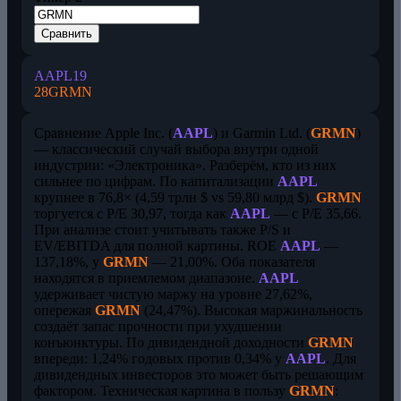
Сравнить
AAPL
19
28
GRMN
Сравнение Apple Inc. (
AAPL
) и Garmin Ltd. (
GRMN
)
— классический случай выбора внутри одной
индустрии: «Электроника». Разберём, кто из них
сильнее по цифрам. По капитализации
AAPL
крупнее в 76,8× (4,59 трлн $ vs 59,80 млрд $).
GRMN
торгуется с P/E 30,97, тогда как
AAPL
— с P/E 35,66.
При анализе стоит учитывать также P/S и
EV/EBITDA для полной картины. ROE
AAPL
—
137,18%, у
GRMN
— 21,00%. Оба показателя
находятся в приемлемом диапазоне.
AAPL
удерживает чистую маржу на уровне 27,62%,
опережая
GRMN
(24,47%). Высокая маржинальность
создаёт запас прочности при ухудшении
конъюнктуры. По дивидендной доходности
GRMN
впереди: 1,24% годовых против 0,34% у
AAPL
. Для
дивидендных инвесторов это может быть решающим
фактором. Техническая картина в пользу
GRMN
: