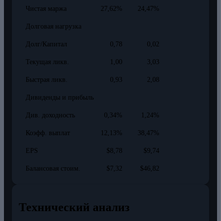
Чистая маржа
27,62%
24,47%
Долговая нагрузка
Долг/Капитал
0,78
0,02
Текущая ликв.
1,00
3,03
Быстрая ликв.
0,93
2,08
Дивиденды и прибыль
Див. доходность
0,34%
1,24%
Коэфф. выплат
12,13%
38,47%
EPS
$8,78
$9,74
Балансовая стоим.
$7,32
$46,82
Технический анализ