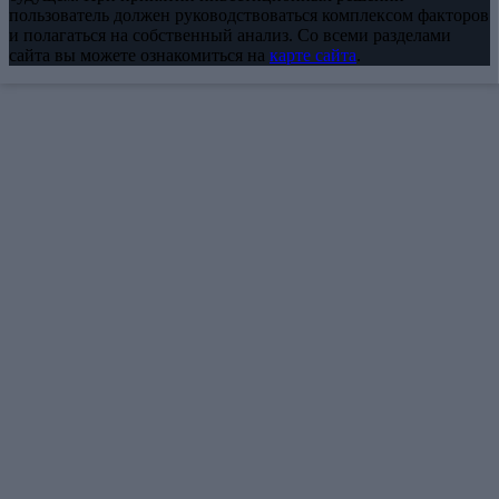
пользователь должен руководствоваться комплексом факторов
и полагаться на собственный анализ. Со всеми разделами
сайта вы можете ознакомиться на
карте сайта
.