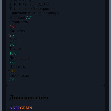
$310,10
+$8,23 (+2,73%)
Технологии · Электроника
Капитализация: 59,80 млрд $
ETP Rank
7.7
Стоимость
4.0
Качество
9.7
Рост
8.0
Техника
10.0
Дивиденды
7.8
Прогнозы
5.0
Сезонность
8.0
Динамика цен
AAPL
GRMN