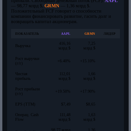
прибыли. Свободный денежный поток (FCF):
AAPL
— 98,77 млрд $,
GRMN
— 1,36 млрд $.
Положительный FCF говорит о способности
компании финансировать развитие, гасить долг и
возвращать капитал акционерам.
ПОКАЗАТЕЛЬ
AAPL
GRMN
ЛИДЕР
416,16
7,25
Выручка
млрд $
млрд $
Рост выручки
+6.40%
+15.10%
(г/г)
Чистая
112,01
1,66
прибыль
млрд $
млрд $
Рост прибыли
+19.50%
+17.90%
(г/г)
EPS (TTM)
$7,49
$8,65
Операц. Cash
111,48
1,63
Flow
млрд $
млрд $
98,77 млрд
1,36