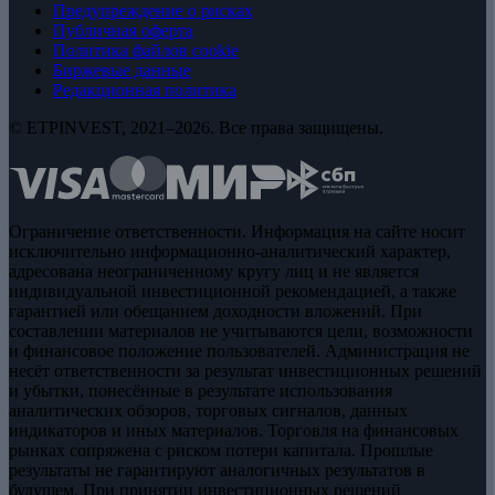
Предупреждение о рисках
Публичная оферта
Политика файлов cookie
Биржевые данные
Редакционная политика
© ETPINVEST, 2021–2026. Все права защищены.
Ограничение ответственности. Информация на сайте носит
исключительно информационно-аналитический характер,
адресована неограниченному кругу лиц и не является
индивидуальной инвестиционной рекомендацией, а также
гарантией или обещанием доходности вложений. При
составлении материалов не учитываются цели, возможности
и финансовое положение пользователей. Администрация не
несёт ответственности за результат инвестиционных решений
и убытки, понесённые в результате использования
аналитических обзоров, торговых сигналов, данных
индикаторов и иных материалов. Торговля на финансовых
рынках сопряжена с риском потери капитала. Прошлые
результаты не гарантируют аналогичных результатов в
будущем. При принятии инвестиционных решений