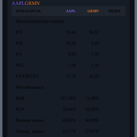
AAPL
GRMN
ПОКАЗАТЕЛЬ
AAPL
GRMN
ЛИДЕР
Мультипликаторы оценки
P/E
35,66
30,97
P/B
42,69
6,45
P/S
9,83
7,59
PEG
1,09
1,59
EV/EBITDA
27,50
23,24
Рентабельность
ROE
137,18%
21,00%
ROA
33,64%
16,43%
Валовая маржа
48,65%
60,08%
Операц. маржа
33,17%
27,61%