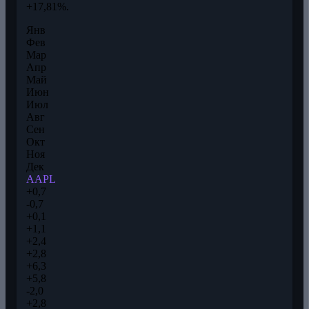
+17,81%.
Янв
Фев
Мар
Апр
Май
Июн
Июл
Авг
Сен
Окт
Ноя
Дек
AAPL
+0,7
-0,7
+0,1
+1,1
+2,4
+2,8
+6,3
+5,8
-2,0
+2,8