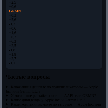
+2,5
+0,6
GRMN
+0,3
+5,6
-1,2
+0,6
+1,6
+0,7
+6,3
+2,5
-1,8
+1,8
+2,7
-1,1
Частые вопросы
Какая акция дешевле по мультипликаторам — Apple
Inc. или Garmin Ltd.?
У кого выше рентабельность — AAPL или GRMN?
Какие дивиденды у Apple Inc. и Garmin Ltd.?
Какая компания крупнее по выручке — Apple Inc. или