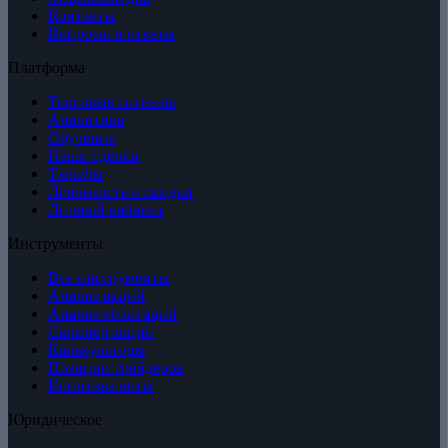
Контакты
Вопросы и ответы
Платформа
Торговые сигналы
Аналитика
Обучение
Наши сделки
Тарифы
Лояльность и скидки
Личный кабинет
Инструменты
Все инструменты
Анализ акций
Анализ облигаций
Скринер акций
Калькуляторы
Позиции трейдеров
Криптовалюты
Юридическое