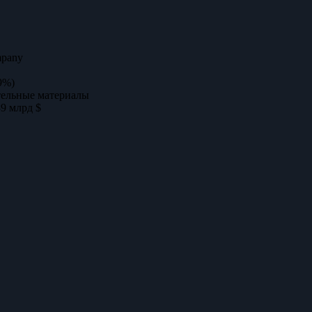
mpany
9%)
тельные материалы
89 млрд $