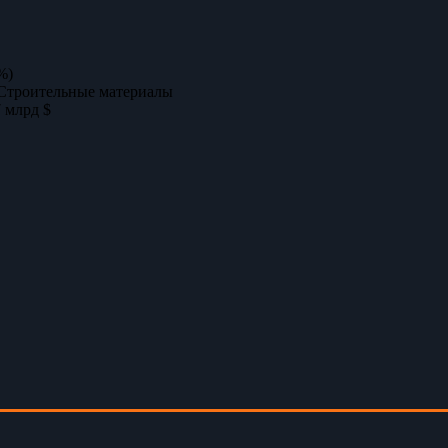
%)
Строительные материалы
 млрд $