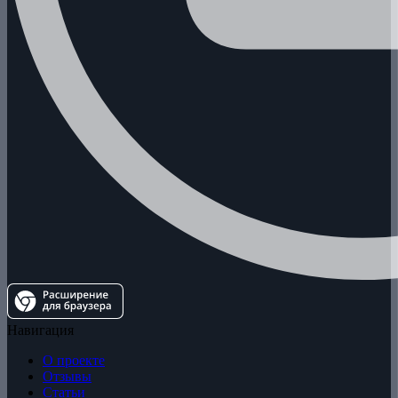
Навигация
О проекте
Отзывы
Статьи