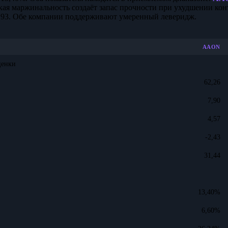
кая маржинальность создаёт запас прочности при ухудшении кон
93. Обе компании поддерживают умеренный леверидж.
AAON
ценки
62,26
7,90
4,57
-2,43
31,44
13,40%
6,60%