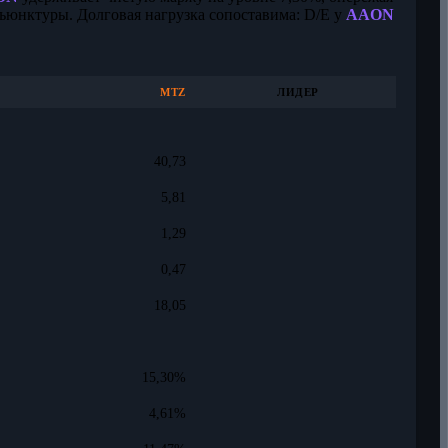
ъюнктуры. Долговая нагрузка сопоставима: D/E у
AAON
MTZ
ЛИДЕР
40,73
5,81
1,29
0,47
18,05
15,30%
4,61%