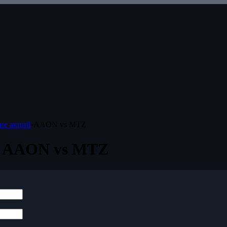
ие акций
›
AAON vs MTZ
е AAON vs MTZ