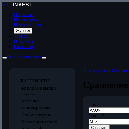
ETP
INVEST
Обучение
Наши сделки
Инструменты
Журнал
Тарифы
О проекте
Контакты
Войти
Платформа
Инструменты
›
Сравнен
ИНСТРУМЕНТЫ
Сравнени
ФОНДОВЫЕ РЫНКИ
Сезонность
Корреляция
Тикер 1
Индикатор позиций
Теханализ индексов
Тикер 2
Корпоративные события
Сравнить
Анализ акций