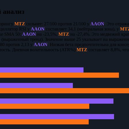
 анализ
корингу
MTZ
сильнее: 27/100 против 21/100 у
AAON
. Это отраж
сциллятор RSI у
AAON
составляет 34,1 (нейтральная зона), у
MT
же SMA 50:
AAON
на -23,5%,
MTZ
на -27,4%. Это медвежий кр
 (выраженный тренд). Значение выше 25 указывает на выраженн
80 против 2,13 у
AAON
. Низкая бета предпочтительна для конс
ость. Дневная волатильность (ATR%)
MTZ
составляет 8,8%, чт