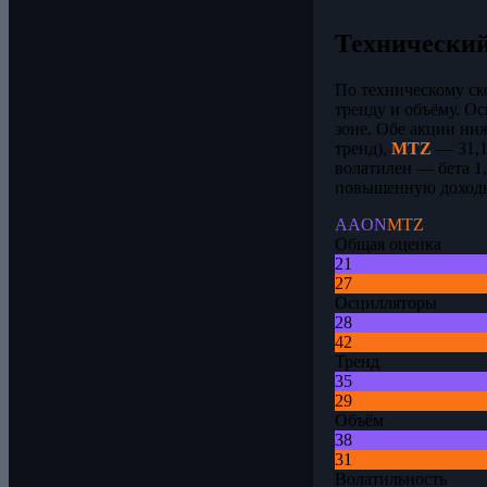
Технический
По техническому с
тренду и объёму. О
зоне. Обе акции ни
тренд),
MTZ
— 31,1
волатилен — бета 1,
повышенную доходн
AAON
MTZ
Общая оценка
21
27
Осцилляторы
28
42
Тренд
35
29
Объём
38
31
Волатильность