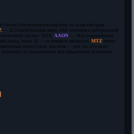
ает более благоприятную картину по осцилляторам,
Z
— 32,9 (нейтральная зона). Оба значения в нейтральной
аткосрочный сигнал. ADX:
AAON
— 34,6 (выраженный
ый тренд, ниже 20 — на боковое движение.
MTZ
менее
ервативных инвесторов, высокая — для тех, кто ищет
о указывает на повышенные внутридневные колебания.