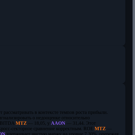
ет рассматривать в контексте темпов роста прибыли.
игнализировать о недооценке относительно
EBITDA
MTZ
— 18,05, у
AAON
— 31,44. Этот
т кросс-секторное сравнение корректным. ROE
MTZ
—
ON
удерживает чистую маржу на уровне 7,30%, опережая