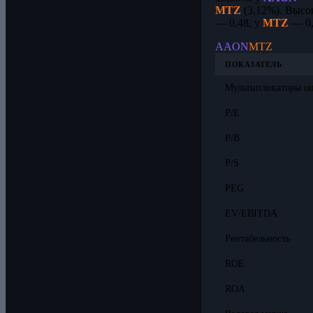
MTZ
(3,12%). Высо
— 0,48, у
MTZ
— 0,
AAON
MTZ
ПОКАЗАТЕЛЬ
Мультипликаторы о
P/E
P/B
P/S
PEG
EV/EBITDA
Рентабельность
ROE
ROA