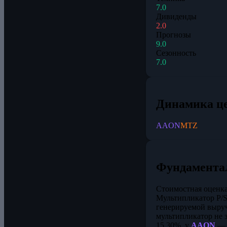
7.0
Дивиденды
2.0
Прогнозы
9.0
Сезонность
7.0
Динамика ц
AAON
MTZ
Фундамента
Стоимостная оценка
Мультипликатор P/S
генерируемой выруч
мультипликатор не 
15,30%, у
AAON
— 1