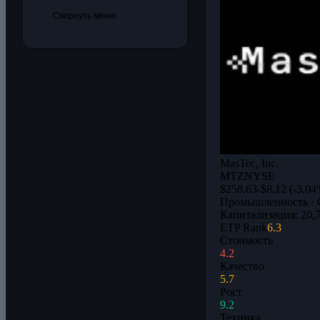
Свернуть меню
MasTec, Inc.
MTZ
NYSE
$258,63
-$8,12 (-3,04
Промышленность · 
Капитализация: 20,
ETP Rank
6.3
Стоимость
4.2
Качество
5.7
Рост
9.2
Техника