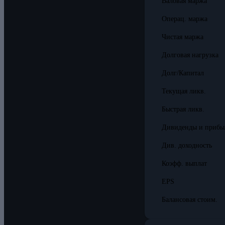
Валовая маржа
Операц. маржа
Чистая маржа
Долговая нагрузка
Долг/Капитал
Текущая ликв.
Быстрая ликв.
Дивиденды и прибы
Див. доходность
Коэфф. выплат
EPS
Балансовая стоим.