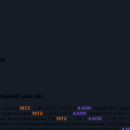
ен
льный анализ
 в пользу
MTZ
— P/E 40,73 vs 62,26 у
AAON
. Однако P/E следу
 также в пользу
MTZ
: 1,29 vs 4,57 у
AAON
. Низкий P/S может с
ки. Балансовая оценка: P/B
MTZ
— 5,81, у
AAON
— 7,90. EV/
зависит от структуры капитала и налогового режима, что делае
3,40%. Оба показателя находятся в приемлемом диапазоне.
AA