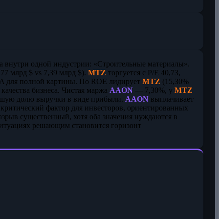
а внутри одной индустрии: «Строительные материалы».
77 млрд $ vs 7,39 млрд $).
MTZ
торгуется с P/E 40,73,
TDA для полной картины. По ROE лидирует
MTZ
(15,30%
 качества бизнеса. Чистая маржа
AAON
— 7,30%, у
MTZ
́льшую долю выручки в виде прибыли.
AAON
выплачивает
 критический фактор для инвесторов, ориентированных
 Разрыв существенный, хотя оба значения нуждаются в
 ситуациях решающим становится горизонт