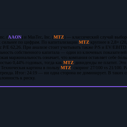
c. (
AAON
) и MasTec, Inc. (
MTZ
) — классический случай выбор
их сильнее по цифрам. По капитализации
MTZ
крупнее в 2,8× (20,
 P/E 62,26. При анализе стоит учитывать также P/S и EV/EBI
ельность собственного капитала — один из ключевых показателей
окая маржинальность означает, что компания оставляет себе бо
остью 0,44% годовых, тогда как
MTZ
дивиденды не платит. Это
 Техническая картина в пользу
MTZ
: скоринг 27/100 vs 21/100.
 тренда. Итог: 24:19 — ни одна сторона не доминирует. В таких
лонность к риску.