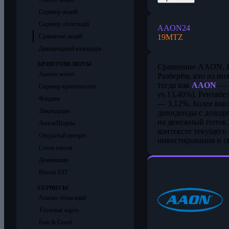
Скринер акций
Скринер облигаций
AAON
24
19
MTZ
Сравнение акций
Дивидендный календарь
КРИПТОВАЛЮТЫ
Сравнение AAON, In
Анализ монет
Разберём, кто из н
тогда как
AAON
— с
Скринер криптовалют
vs 13,40%). Рентаб
Фандинг
— 3,12%. Более выс
Ликвидации
дивиденды с доходн
на денежный поток.
Лонги/Шорты
контексте текущего
Открытый интерес
инвестирования и ск
Сезон альтов
Доминация
Bitcoin ETF
СЕРВИСЫ
Анализ облигаций
Тепловая карта
Fear & Greed