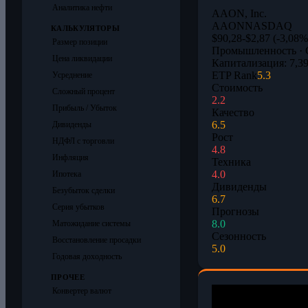
Аналитика нефти
AAON, Inc.
AAON
NASDAQ
КАЛЬКУЛЯТОРЫ
$90,28
-$2,87 (-3,08%
Размер позиции
Промышленность · 
Цена ликвидации
Капитализация: 7,39
ETP Rank
5.3
Усреднение
Стоимость
Сложный процент
2.2
Прибыль / Убыток
Качество
6.5
Дивиденды
Рост
НДФЛ с торговли
4.8
Инфляция
Техника
4.0
Ипотека
Дивиденды
Безубыток сделки
6.7
Серия убытков
Прогнозы
8.0
Матожидание системы
Сезонность
Восстановление просадки
5.0
Годовая доходность
ПРОЧЕЕ
Конвертер валют