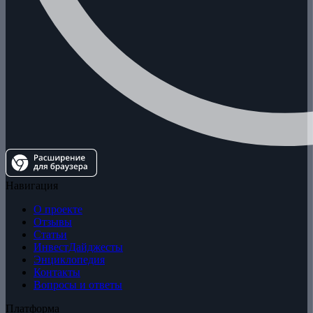
Навигация
О проекте
Отзывы
Статьи
ИнвестДайджесты
Энциклопедия
Контакты
Вопросы и ответы
Платформа