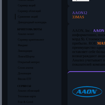
Скринер акций
Скринер облигаций
AAON
12
33
MAS
Сравнение акций
Дивидендный календарь
КРИПТОВАЛЮТЫ
AAON, Inc. (
AAON
Анализ монет
информативно, пос
млрд $). Стоимостн
Скринер криптовалют
прибыли. ROE
MA
Фандинг
преимущество одно
Ликвидации
оставляет себе бо́
вознаграждают акци
Лонги/Шорты
Анализ учитывает о
Открытый интерес
показателей компан
Сезон альтов
Доминация
Bitcoin ETF
СЕРВИСЫ
Анализ облигаций
Тепловая карта
Fear & Greed