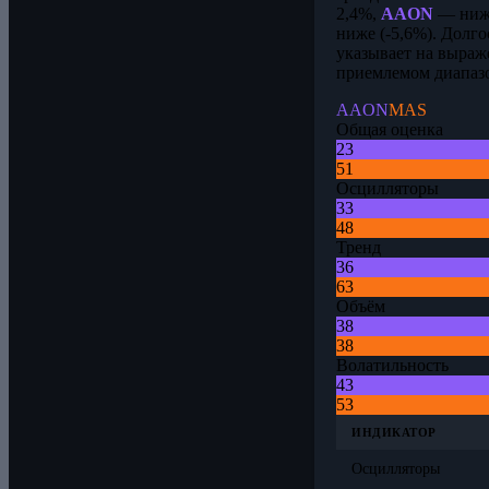
2,4%,
AAON
— ниже
ниже (-5,6%). Долг
указывает на выраж
приемлемом диапаз
AAON
MAS
Общая оценка
23
51
Осцилляторы
33
48
Тренд
36
63
Объём
38
38
Волатильность
43
53
ИНДИКАТОР
Осцилляторы