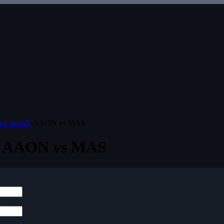
ие акций
›
AAON vs MAS
 AAON vs MAS