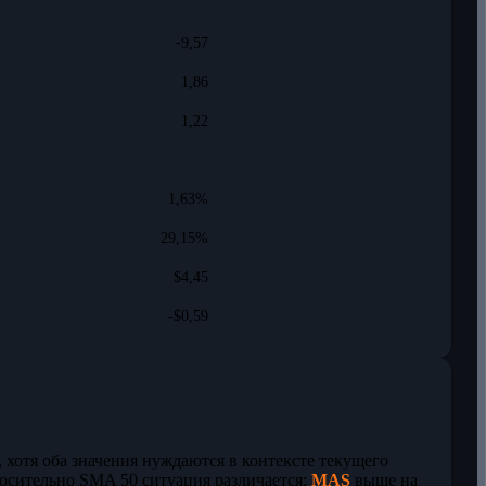
-9,57
1,86
1,22
1,63%
29,15%
$4,45
-$0,59
, хотя оба значения нуждаются в контексте текущего
носительно SMA 50 ситуация различается:
MAS
выше на