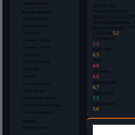
Аналитика нефти
AAON, Inc.
AAON
NASDAQ
КАЛЬКУЛЯТОРЫ
$94,83
+$4,55 (+5,04
Размер позиции
Промышленность · 
Цена ликвидации
Капитализация: 7,77
ETP Rank
5.2
Усреднение
Стоимость
Сложный процент
2.2
Прибыль / Убыток
Качество
6.5
Дивиденды
Рост
НДФЛ с торговли
4.8
Инфляция
Техника
4.0
Ипотека
Дивиденды
Безубыток сделки
6.7
Серия убытков
Прогнозы
7.5
Матожидание системы
Сезонность
Восстановление просадки
5.0
Годовая доходность
ПРОЧЕЕ
Конвертер валют