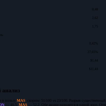
0,48
2,62
1,75
ль
0,42%
27,65%
$1,44
$11,43
 анализ
а в пользу
MAS
: скоринг 51/100 vs 23/100. Разрыв существенный
ON
— 40,5,
MAS
— 52,2. Обе акции находятся в одной зоне. От