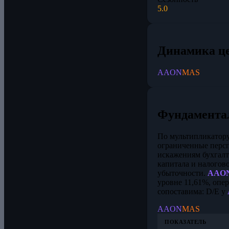
5.0
Динамика ц
AAON
MAS
Фундамента
По мультипликатор
ограниченные персп
искажениям бухгал
капитала и налогов
убыточности.
AAO
уровне 11,61%, опе
сопоставима: D/E у
AAON
MAS
ПОКАЗАТЕЛЬ