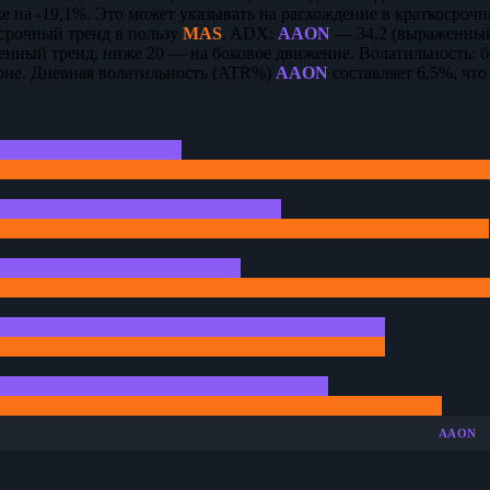
 на -19,1%. Это может указывать на расхождение в краткосрочн
осрочный тренд в пользу
MAS
. ADX:
AAON
— 34,2 (выраженный
енный тренд, ниже 20 — на боковое движение. Волатильность: 
оне. Дневная волатильность (ATR%)
AAON
составляет 6,5%, чт
AAON