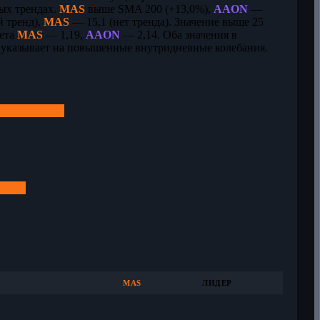
ых трендах.
MAS
выше SMA 200 (+13,0%),
AAON
—
 тренд),
MAS
— 15,1 (нет тренда). Значение выше 25
бета
MAS
— 1,19,
AAON
— 2,14. Оба значения в
о указывает на повышенные внутридневные колебания.
MAS
ЛИДЕР