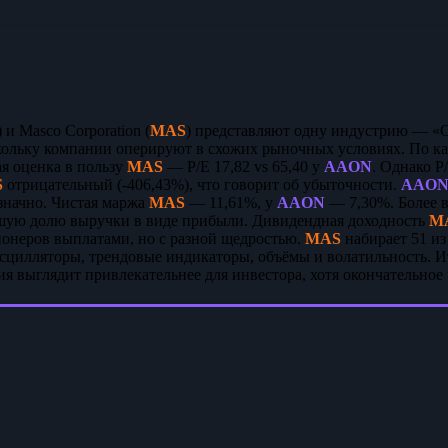
) и Masco Corporation (
MAS
) представляют одну индустрию — «С
кольку компании оперируют в схожих рыночных условиях. По к
ая оценка в пользу
MAS
— P/E 17,82 vs 65,40 у
AAON
. Однако P
S
отрицательный (-406,43%), что говорит об убыточности.
AAO
значно. Чистая маржа
MAS
— 11,61%, у
AAON
— 7,30%. Более в
льшую долю выручки в виде прибыли. Дивидендная доходность
M
онеров выплатами, но с разной щедростью.
MAS
набирает 51 из
сцилляторы, трендовые индикаторы, объёмы и волатильность. Ит
ия выглядит привлекательнее для инвестора, хотя окончательное