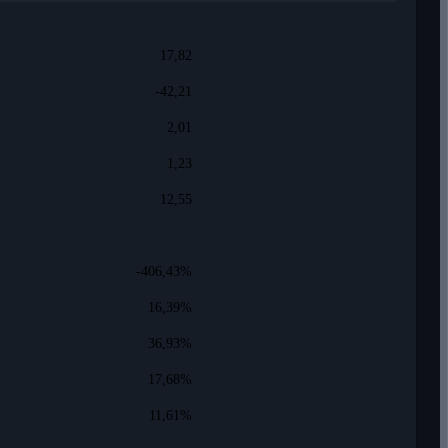
17,82
-42,21
2,01
1,23
12,55
-406,43%
16,39%
36,93%
17,68%
11,61%