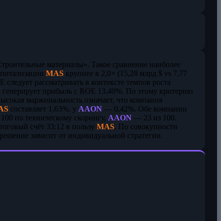
троительные материалы». Такое сравнение наиболее
апитализации
MAS
крупнее в 2,0× (15,28 млрд $ vs 7,77
/E следует рассматривать в контексте темпов роста
N
генерирует прибыль с ROE 13,40%. По этому критерию
ысокая маржинальность означает, что компания
AS
составляет 1,63%, у
AAON
— 0,42%. Обе компании
 100 по техническому скорингу,
AAON
— 23 из 100.
оговый счёт 33:12 в пользу
MAS
. По совокупности
 решение зависит от индивидуальной стратегии.