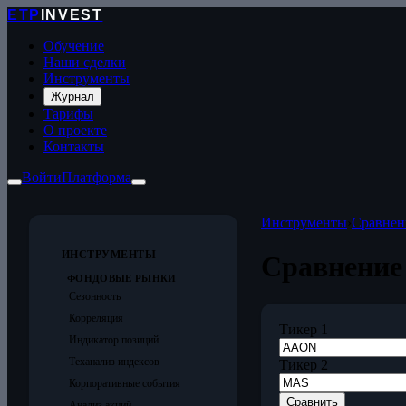
ETP
INVEST
Обучение
Наши сделки
Инструменты
Журнал
Тарифы
О проекте
Контакты
Войти
Платформа
Инструменты
›
Сравнен
ИНСТРУМЕНТЫ
Сравнение
ФОНДОВЫЕ РЫНКИ
Сезонность
Корреляция
Тикер 1
Индикатор позиций
Теханализ индексов
Тикер 2
Корпоративные события
Сравнить
Анализ акций