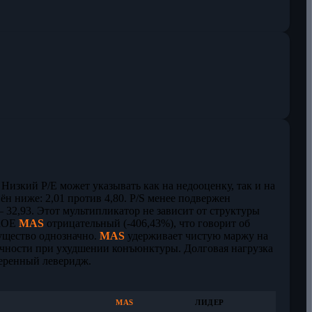
. Низкий P/E может указывать как на недооценку, так и на
ён ниже: 2,01 против 4,80. P/S менее подвержен
32,93. Этот мультипликатор не зависит от структуры
 ROE
MAS
отрицательный (-406,43%), что говорит об
ущество однозначно.
MAS
удерживает чистую маржу на
очности при ухудшении конъюнктуры. Долговая нагрузка
еренный леверидж.
MAS
ЛИДЕР