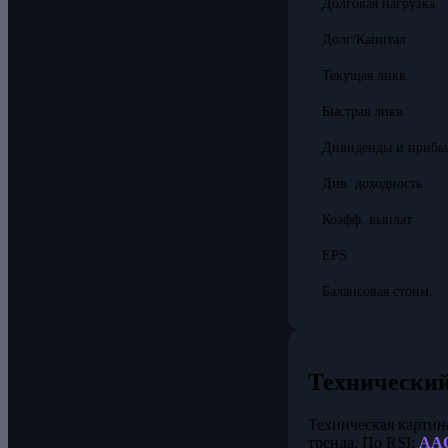
Долговая нагрузка
Долг/Капитал
Текущая ликв.
Быстрая ликв.
Дивиденды и прибы
Див. доходность
Коэфф. выплат
EPS
Балансовая стоим.
Технический
Техническая картин
тренда. По RSI:
AA