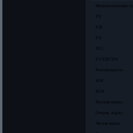
Мультипликаторы о
P/E
P/B
P/S
PEG
EV/EBITDA
Рентабельность
ROE
ROA
Валовая маржа
Операц. маржа
Чистая маржа