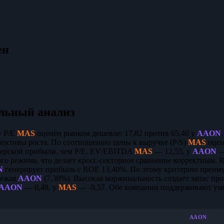
ен
льный анализ
у P/E
MAS
оценён рынком дешевле: 17,82 против 65,40 у
AAON
ективы роста. По соотношению цены к выручке (P/S)
MAS
оцен
терской прибыли, чем P/E. EV/EBITDA
MAS
— 12,55, у
AAON
— 
ого режима, что делает кросс-секторное сравнение корректным.
N
генерирует прибыль с ROE 13,40%. По этому критерию преим
режая
AAON
(7,30%). Высокая маржинальность создаёт запас пр
AAON
— 0,48, у
MAS
— -9,57. Обе компании поддерживают ум
AAON