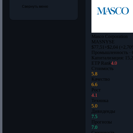
Свернуть меню
Masco Corporation
MAS
NYSE
$77,51
+$2,04 (+2,70
Промышленность · 
Капитализация: 15,
ETP Rank
4.0
Стоимость
5.8
Качество
6.6
Рост
4.1
Техника
5.0
Дивиденды
7.5
Прогнозы
7.0
Сезонность