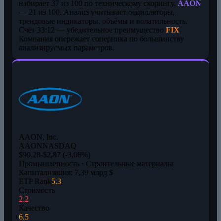
набирает 37 из 100 по техническому скорингу,
AAON
— 21 из 100. Анализ учитывает осцилляторы,
трендовые индикаторы, объёмы и волатильность.
Счёт 33:12 — убедительное преимущество
FIX
.
Компания опережает соперника по большинству
анализируемых параметров.
AAON, Inc.
AAON
NASDAQ
$90,28
-$2,87 (-3,08%)
Промышленность · Строительные материалы
Капитализация: 7,39 млрд $
ETP Rank
5.3
Стоимость
2.2
Качество
6.5