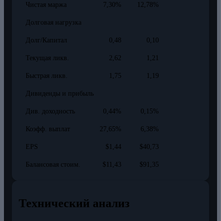
Чистая маржа
7,30%
12,78%
Долговая нагрузка
Долг/Капитал
0,48
0,10
Текущая ликв.
2,62
1,21
Быстрая ликв.
1,75
1,19
Дивиденды и прибыль
Див. доходность
0,44%
0,15%
Коэфф. выплат
27,65%
6,38%
EPS
$1,44
$40,73
Балансовая стоим.
$11,43
$91,35
Технический анализ