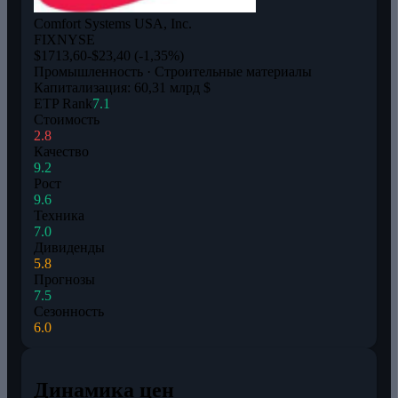
Comfort Systems USA, Inc.
FIX
NYSE
$1713,60
-$23,40 (-1,35%)
Промышленность · Строительные материалы
Капитализация: 60,31 млрд $
ETP Rank
7.1
Стоимость
2.8
Качество
9.2
Рост
9.6
Техника
7.0
Дивиденды
5.8
Прогнозы
7.5
Сезонность
6.0
Динамика цен