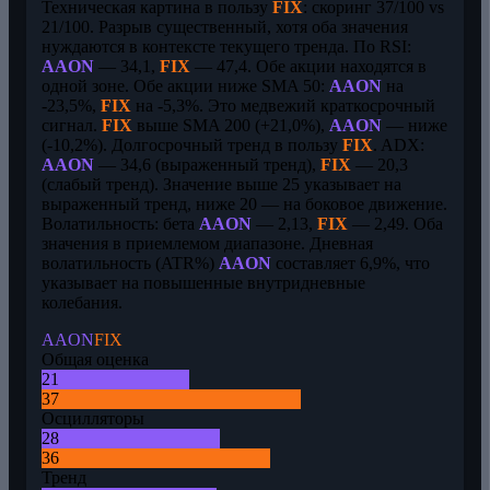
Техническая картина в пользу
FIX
: скоринг 37/100 vs
21/100. Разрыв существенный, хотя оба значения
нуждаются в контексте текущего тренда. По RSI:
AAON
— 34,1,
FIX
— 47,4. Обе акции находятся в
одной зоне. Обе акции ниже SMA 50:
AAON
на
-23,5%,
FIX
на -5,3%. Это медвежий краткосрочный
сигнал.
FIX
выше SMA 200 (+21,0%),
AAON
— ниже
(-10,2%). Долгосрочный тренд в пользу
FIX
. ADX:
AAON
— 34,6 (выраженный тренд),
FIX
— 20,3
(слабый тренд). Значение выше 25 указывает на
выраженный тренд, ниже 20 — на боковое движение.
Волатильность: бета
AAON
— 2,13,
FIX
— 2,49. Оба
значения в приемлемом диапазоне. Дневная
волатильность (ATR%)
AAON
составляет 6,9%, что
указывает на повышенные внутридневные
колебания.
AAON
FIX
Общая оценка
21
37
Осцилляторы
28
36
Тренд