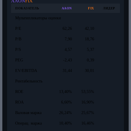
AAON
FIX
ПОКАЗАТЕЛЬ
AAON
FIX
ЛИДЕР
Мультипликаторы оценки
P/E
62,26
42,10
P/B
7,90
18,76
P/S
4,57
5,37
PEG
-2,43
0,39
EV/EBITDA
31,44
30,01
Рентабельность
ROE
13,40%
53,55%
ROA
6,60%
16,90%
Валовая маржа
26,24%
25,67%
Операц. маржа
10,40%
16,46%