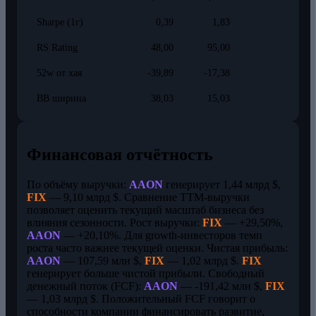
Sharpe (1г)
0,39
1,83
RS Rating
48,00
95,00
52w от хая
-39,89
-17,38
BB ширина
38,03
15,03
Финансовая отчётность
По объёму выручки:
AAON
генерирует 1,44 млрд $,
FIX
— 9,10 млрд $. Сравнение TTM-выручки
позволяет оценить текущий масштаб бизнеса без
влияния сезонности. Рост выручки:
FIX
— +29,50%,
AAON
— +20,10%. Для growth-инвесторов темп
роста часто важнее текущей оценки. Чистая прибыль:
AAON
— 107,59 млн $,
FIX
— 1,02 млрд $.
FIX
генерирует больше чистой прибыли. Свободный
денежный поток (FCF):
AAON
— -191,42 млн $,
FIX
— 1,03 млрд $. Положительный FCF говорит о
способности компании финансировать развитие,