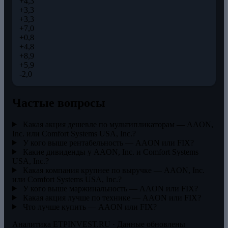
+4,3
+3,3
+3,3
+7,0
+0,8
+4,8
+8,9
+5,9
-2,0
Частые вопросы
Какая акция дешевле по мультипликаторам — AAON,
Inc. или Comfort Systems USA, Inc.?
У кого выше рентабельность — AAON или FIX?
Какие дивиденды у AAON, Inc. и Comfort Systems
USA, Inc.?
Какая компания крупнее по выручке — AAON, Inc.
или Comfort Systems USA, Inc.?
У кого выше маржинальность — AAON или FIX?
Какая акция лучше по технике — AAON или FIX?
Что лучше купить — AAON или FIX?
Аналитика ETPINVEST.RU · Данные обновлены