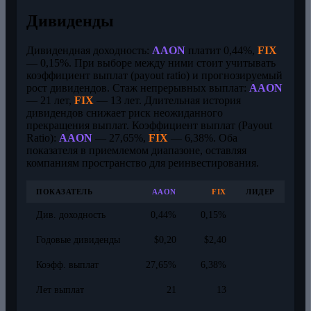
Дивиденды
Дивидендная доходность:
AAON
платит 0,44%,
FIX
— 0,15%. При выборе между ними стоит учитывать
коэффициент выплат (payout ratio) и прогнозируемый
рост дивидендов. Стаж непрерывных выплат:
AAON
— 21 лет,
FIX
— 13 лет. Длительная история
дивидендов снижает риск неожиданного
прекращения выплат. Коэффициент выплат (Payout
Ratio):
AAON
— 27,65%,
FIX
— 6,38%. Оба
показателя в приемлемом диапазоне, оставляя
компаниям пространство для реинвестирования.
ПОКАЗАТЕЛЬ
AAON
FIX
ЛИДЕР
Див. доходность
0,44%
0,15%
Годовые дивиденды
$0,20
$2,40
Коэфф. выплат
27,65%
6,38%
Лет выплат
21
13