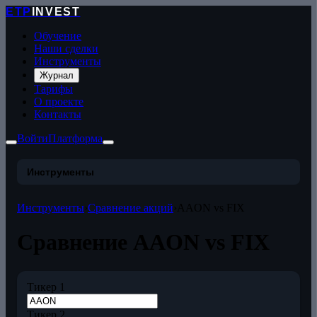
ETP
INVEST
Обучение
Наши сделки
Инструменты
Журнал
Тарифы
О проекте
Контакты
Войти
Платформа
Инструменты
Инструменты
›
Сравнение акций
›
AAON vs FIX
Сравнение AAON vs FIX
Тикер 1
Тикер 2