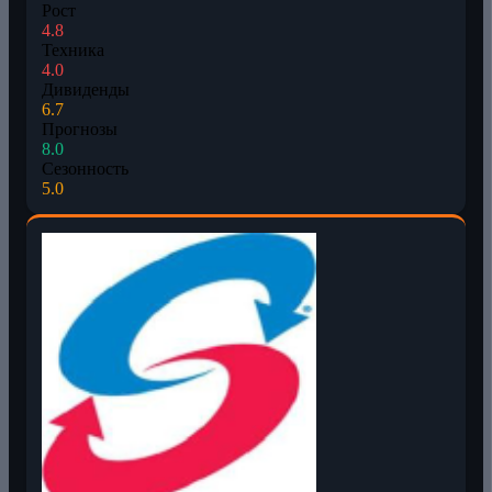
Рост
4.8
Техника
4.0
Дивиденды
6.7
Прогнозы
8.0
Сезонность
5.0