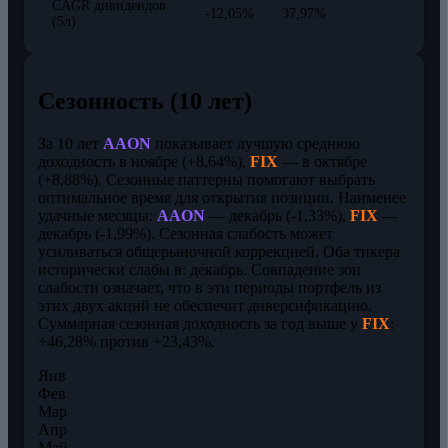
CAGR дивидендов
-12,05%
37,97%
(5л)
Сезонность (10 лет)
За 10 лет
AAON
показывает лучшую среднюю
доходность в ноябре (+8,64%),
FIX
— в октябре
(+8,88%). Сезонные паттерны помогают выбрать
оптимальное время для открытия позиции. Наименее
удачные месяцы:
AAON
— декабрь (-1,33%),
FIX
—
декабрь (-1,99%). Сезонная слабость может
усиливаться общерыночной коррекцией. Оба тикера
исторически слабы в: декабрь. Совпадение зон
слабости означает, что в эти периоды портфель из
этих двух акций не обеспечит диверсификацию.
Суммарная сезонная доходность за год выше у
FIX
:
+46,28% против +23,43%.
Янв
Фев
Мар
Апр
Май