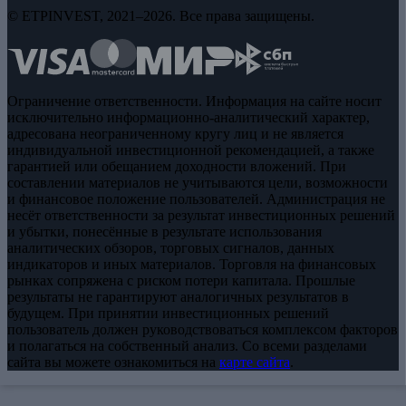
© ETPINVEST, 2021–2026. Все права защищены.
Ограничение ответственности. Информация на сайте носит
исключительно информационно-аналитический характер,
адресована неограниченному кругу лиц и не является
индивидуальной инвестиционной рекомендацией, а также
гарантией или обещанием доходности вложений. При
составлении материалов не учитываются цели, возможности
и финансовое положение пользователей. Администрация не
несёт ответственности за результат инвестиционных решений
и убытки, понесённые в результате использования
аналитических обзоров, торговых сигналов, данных
индикаторов и иных материалов. Торговля на финансовых
рынках сопряжена с риском потери капитала. Прошлые
результаты не гарантируют аналогичных результатов в
будущем. При принятии инвестиционных решений
пользователь должен руководствоваться комплексом факторов
и полагаться на собственный анализ. Со всеми разделами
сайта вы можете ознакомиться на
карте сайта
.