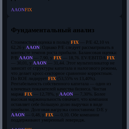
AAON
FIX
Фундаментальный анализ
Стоимостная оценка в пользу
FIX
— P/E 42,10 vs
62,26 у
AAON
. Однако P/E следует рассматривать в
контексте темпов роста прибыли. Балансовая оценка:
P/B
AAON
— 7,90, у
FIX
— 18,76. EV/EBITDA
FIX
— 30,01, у
AAON
— 31,44. Этот мультипликатор не
зависит от структуры капитала и налогового режима,
что делает кросс-секторное сравнение корректным.
По ROE лидирует
FIX
(53,55% vs 13,40%).
Рентабельность собственного капитала — один из
ключевых показателей качества бизнеса. Чистая
маржа
FIX
— 12,78%, у
AAON
— 7,30%. Более
высокая маржинальность означает, что компания
оставляет себе бо́льшую долю выручки в виде
прибыли. Долговая нагрузка сопоставима: D/E у
AAON
— 0,48, у
FIX
— 0,10. Обе компании
поддерживают умеренный леверидж.