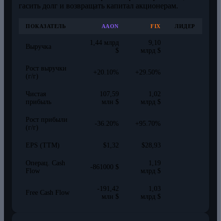
гасить долг и возвращать капитал акционерам.
ПОКАЗАТЕЛЬ
AAON
FIX
ЛИДЕР
1,44 млрд
9,10
Выручка
$
млрд $
Рост выручки
+20.10%
+29.50%
(г/г)
Чистая
107,59
1,02
прибыль
млн $
млрд $
Рост прибыли
-36.20%
+95.70%
(г/г)
EPS (TTM)
$1,32
$28,93
Операц. Cash
1,19
-861000 $
Flow
млрд $
-191,42
1,03
Free Cash Flow
млн $
млрд $