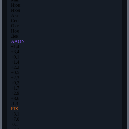
Июн
Июл
Авг
Сен
Окт
Ноя
Дек
AAON
+1,4
+3,4
+0,1
+1,4
+2,2
+0,5
+2,3
+0,2
+1,7
+2,9
+8,6
-1,3
FIX
+3,1
+7,0
-0,1