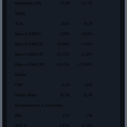
Momentum (10)
-17,40
-117,55
Тренд
ADX
34,63
20,29
Цена vs EMA 9
-3,92%
-0,63%
Цена vs EMA 20
-10,00%
-1,43%
Цена vs SMA 50
-23,52%
-5,32%
Цена vs SMA 200
-10,15%
+21,00%
Объём
CMF
-0,24
0,02
Volume Ratio
82,94
55,96
Волатильность и статистика
Beta
2,13
2,49
ATR %
6,87%
6,53%