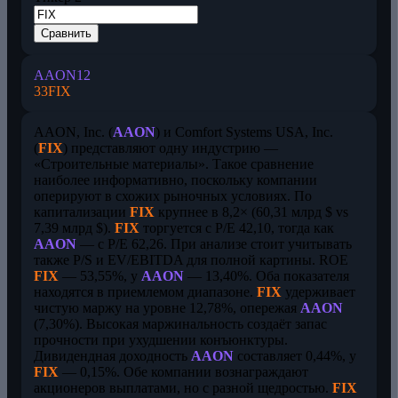
Сравнить
AAON
12
33
FIX
AAON, Inc. (
AAON
) и Comfort Systems USA, Inc.
(
FIX
) представляют одну индустрию —
«Строительные материалы». Такое сравнение
наиболее информативно, поскольку компании
оперируют в схожих рыночных условиях. По
капитализации
FIX
крупнее в 8,2× (60,31 млрд $ vs
7,39 млрд $).
FIX
торгуется с P/E 42,10, тогда как
AAON
— с P/E 62,26. При анализе стоит учитывать
также P/S и EV/EBITDA для полной картины. ROE
FIX
— 53,55%, у
AAON
— 13,40%. Оба показателя
находятся в приемлемом диапазоне.
FIX
удерживает
чистую маржу на уровне 12,78%, опережая
AAON
(7,30%). Высокая маржинальность создаёт запас
прочности при ухудшении конъюнктуры.
Дивидендная доходность
AAON
составляет 0,44%, у
FIX
— 0,15%. Обе компании вознаграждают
акционеров выплатами, но с разной щедростью.
FIX