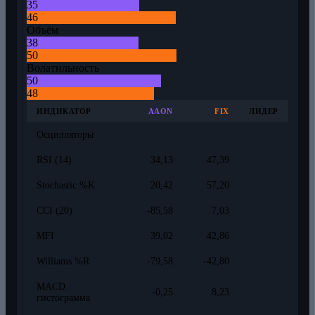
35
46
Объём
38
50
Волатильность
50
48
ИНДИКАТОР
AAON
FIX
ЛИДЕР
Осцилляторы
RSI (14)
34,13
47,39
Stochastic %K
20,42
57,20
CCI (20)
-85,58
7,03
MFI
39,02
42,86
Williams %R
-79,58
-42,80
MACD
-0,25
8,23
гистограмма