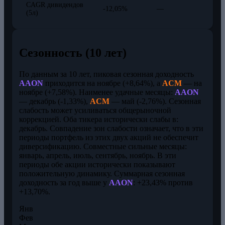
CAGR дивидендов
-12,05%
—
(5л)
Сезонность (10 лет)
По данным за 10 лет, пиковая сезонная доходность
AAON
приходится на ноябре (+8,64%), а
ACM
— на
ноябре (+7,58%). Наименее удачные месяцы:
AAON
— декабрь (-1,33%),
ACM
— май (-2,76%). Сезонная
слабость может усиливаться общерыночной
коррекцией. Оба тикера исторически слабы в:
декабрь. Совпадение зон слабости означает, что в эти
периоды портфель из этих двух акций не обеспечит
диверсификацию. Совместные сильные месяцы:
январь, апрель, июль, сентябрь, ноябрь. В эти
периоды обе акции исторически показывают
положительную динамику. Суммарная сезонная
доходность за год выше у
AAON
: +23,43% против
+13,70%.
Янв
Фев