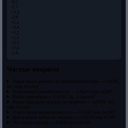
-0,2
-2,7
+3,3
-2,8
+1,2
+2,8
+3,2
+1,5
+0,5
+7,6
-1,9
Частые вопросы
Какая акция дешевле по мультипликаторам — AAON,
Inc. или Aecom?
У кого выше рентабельность — AAON или ACM?
Какие дивиденды у AAON, Inc. и Aecom?
Какая компания крупнее по выручке — AAON, Inc.
или Aecom?
У кого выше маржинальность — AAON или ACM?
Какая акция лучше по технике — AAON или ACM?
Что лучше купить — AAON или ACM?