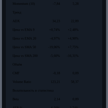
Momentum (10)
-7,84
5,28
Тренд
ADX
34,23
22,89
Цена vs EMA 9
+0,74%
+2,48%
Цена vs EMA 20
-4,97%
+4,90%
Цена vs SMA 50
-19,06%
+7,75%
Цена vs SMA 200
-5,60%
-16,31%
Объём
CMF
-0,18
0,09
Volume Ratio
123,21
58,37
Волатильность и статистика
Beta
2,14
0,89
ATR %
6,50%
2,74%