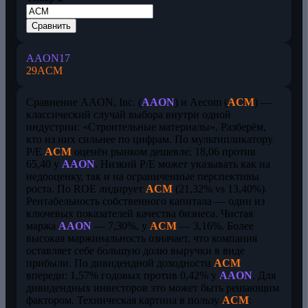
Сравнить
AAON
17
29
ACM
Сравнение AAON, Inc. (
AAON
) и Aecom (
ACM
) —
классический случай выбора внутри одной
индустрии: «Строительные материалы». Разберём,
кто из них сильнее по цифрам. По мультипликатору
P/E
ACM
оценён рынком дешевле: 18,06 против
65,40 у
AAON
. Низкий P/E может указывать как на
недооценку, так и на ограниченные перспективы
роста. По ROE лидирует
ACM
(21,32% vs 13,40%).
Рентабельность собственного капитала — один из
ключевых показателей качества бизнеса. Чистая
маржа
AAON
— 7,30%, у
ACM
— 3,16%. Более
высокая маржинальность означает, что компания
оставляет себе бо́льшую долю выручки в виде
прибыли. По дивидендной доходности
ACM
впереди: 1,57% годовых против 0,42% у
AAON
. Для
дивидендных инвесторов это может быть решающим
фактором. Техническая картина в пользу
ACM
: