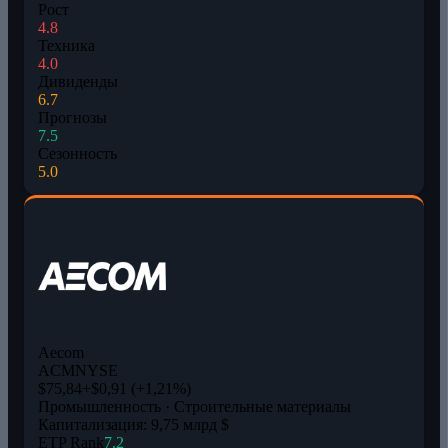
Рост
4.8
Техника
4.0
Дивиденды
6.7
Прогнозы
7.5
Сезонность
5.0
Aecom
ACM
NYSE
$75,84
+$0,91 (+1,21%)
Промышленность · Строительные материалы
Капитализация: 9,75 млрд $
ETP Rank
7.2