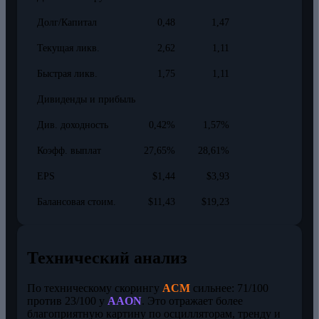
Долг/Капитал
0,48
1,47
Текущая ликв.
2,62
1,11
Быстрая ликв.
1,75
1,11
Дивиденды и прибыль
Див. доходность
0,42%
1,57%
Коэфф. выплат
27,65%
28,61%
EPS
$1,44
$3,93
Балансовая стоим.
$11,43
$19,23
Технический анализ
По техническому скорингу
ACM
сильнее: 71/100
против 23/100 у
AAON
. Это отражает более
благоприятную картину по осцилляторам, тренду и