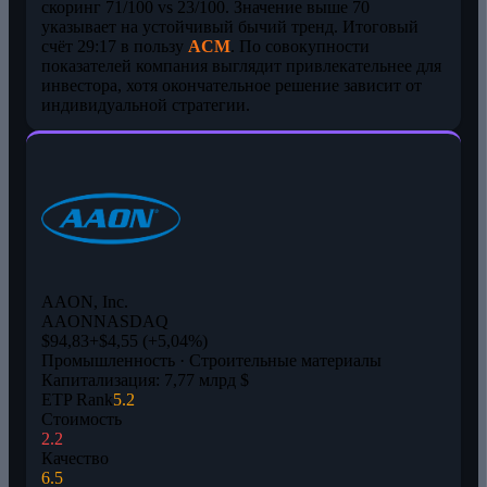
скоринг 71/100 vs 23/100. Значение выше 70
указывает на устойчивый бычий тренд. Итоговый
счёт 29:17 в пользу
ACM
. По совокупности
показателей компания выглядит привлекательнее для
инвестора, хотя окончательное решение зависит от
индивидуальной стратегии.
AAON, Inc.
AAON
NASDAQ
$94,83
+$4,55 (+5,04%)
Промышленность · Строительные материалы
Капитализация: 7,77 млрд $
ETP Rank
5.2
Стоимость
2.2
Качество
6.5