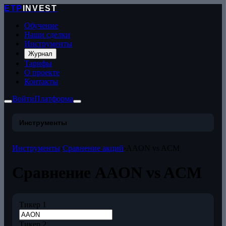
ETP
INVEST
Обучение
Наши сделки
Инструменты
Журнал
Тарифы
О проекте
Контакты
Войти
Платформа
Инструменты
Инструменты
›
Сравнение акций
›
AAON vs ACM
Сравнение AAON vs ACM
Тикер 1
Тикер 2