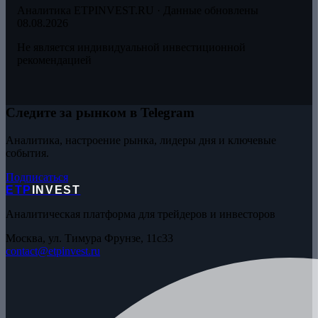
Аналитика ETPINVEST.RU · Данные обновлены
08.08.2026
Не является индивидуальной инвестиционной
рекомендацией
Следите за рынком в Telegram
Аналитика, настроение рынка, лидеры дня и ключевые
события.
Подписаться
ETP
INVEST
Аналитическая платформа для трейдеров и инвесторов
Москва, ул. Тимура Фрунзе, 11с33
contact@etpinvest.ru