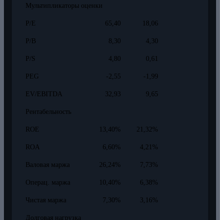
Мультипликаторы оценки
P/E
65,40
18,06
P/B
8,30
4,30
P/S
4,80
0,61
PEG
-2,55
-1,99
EV/EBITDA
32,93
9,65
Рентабельность
ROE
13,40%
21,32%
ROA
6,60%
4,21%
Валовая маржа
26,24%
7,73%
Операц. маржа
10,40%
6,38%
Чистая маржа
7,30%
3,16%
Долговая нагрузка