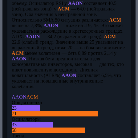
объёму. Осциллятор RSI у
AAON
составляет 40,5
(нейтральная зона), у
ACM
— 64,0 (нейтральная
зона). Оба значения в нейтральной зоне.
Относительно SMA 50 ситуация различается:
ACM
выше на 7,8%,
AAON
— ниже на -19,1%. Это может
указывать на расхождение в краткосрочных трендах.
ADX:
AAON
— 34,2 (выраженный тренд),
ACM
—
22,9 (слабый тренд). Значение выше 25 указывает на
выраженный тренд, ниже 20 — на боковое движение.
ACM
менее волатилен — бета 0,89 против 2,14 у
AAON
. Низкая бета предпочтительна для
консервативных инвесторов, высокая — для тех, кто
ищет повышенную доходность. Дневная
волатильность (ATR%)
AAON
составляет 6,5%, что
указывает на повышенные внутридневные
колебания.
AAON
ACM
Общая оценка
23
71
Осцилляторы
33
58
Тренд