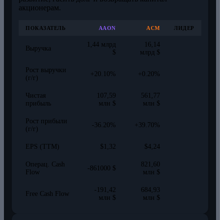
акционерам.
ПОКАЗАТЕЛЬ
AAON
ACM
ЛИДЕР
1,44 млрд
16,14
Выручка
$
млрд $
Рост выручки
+20.10%
+0.20%
(г/г)
Чистая
107,59
561,77
прибыль
млн $
млн $
Рост прибыли
-36.20%
+39.70%
(г/г)
EPS (TTM)
$1,32
$4,24
Операц. Cash
821,60
-861000 $
Flow
млн $
-191,42
684,93
Free Cash Flow
млн $
млн $