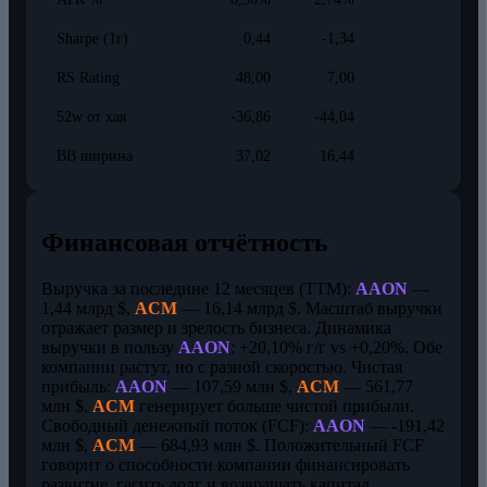
Sharpe (1г)
0,44
-1,34
RS Rating
48,00
7,00
52w от хая
-36,86
-44,04
BB ширина
37,02
16,44
Финансовая отчётность
Выручка за последние 12 месяцев (TTM):
AAON
—
1,44 млрд $,
ACM
— 16,14 млрд $. Масштаб выручки
отражает размер и зрелость бизнеса. Динамика
выручки в пользу
AAON
: +20,10% г/г vs +0,20%. Обе
компании растут, но с разной скоростью. Чистая
прибыль:
AAON
— 107,59 млн $,
ACM
— 561,77
млн $.
ACM
генерирует больше чистой прибыли.
Свободный денежный поток (FCF):
AAON
— -191,42
млн $,
ACM
— 684,93 млн $. Положительный FCF
говорит о способности компании финансировать
развитие, гасить долг и возвращать капитал