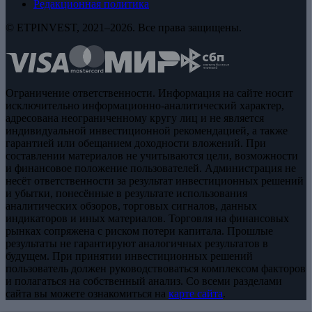
Редакционная политика
© ETPINVEST, 2021–2026. Все права защищены.
Ограничение ответственности. Информация на сайте носит
исключительно информационно-аналитический характер,
адресована неограниченному кругу лиц и не является
индивидуальной инвестиционной рекомендацией, а также
гарантией или обещанием доходности вложений. При
составлении материалов не учитываются цели, возможности
и финансовое положение пользователей. Администрация не
несёт ответственности за результат инвестиционных решений
и убытки, понесённые в результате использования
аналитических обзоров, торговых сигналов, данных
индикаторов и иных материалов. Торговля на финансовых
рынках сопряжена с риском потери капитала. Прошлые
результаты не гарантируют аналогичных результатов в
будущем. При принятии инвестиционных решений
пользователь должен руководствоваться комплексом факторов
и полагаться на собственный анализ. Со всеми разделами
сайта вы можете ознакомиться на
карте сайта
.