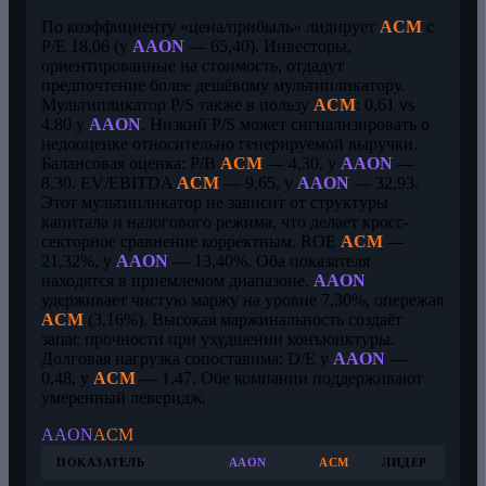
По коэффициенту «цена/прибыль» лидирует
ACM
с
P/E 18,06 (у
AAON
— 65,40). Инвесторы,
ориентированные на стоимость, отдадут
предпочтение более дешёвому мультипликатору.
Мультипликатор P/S также в пользу
ACM
: 0,61 vs
4,80 у
AAON
. Низкий P/S может сигнализировать о
недооценке относительно генерируемой выручки.
Балансовая оценка: P/B
ACM
— 4,30, у
AAON
—
8,30. EV/EBITDA
ACM
— 9,65, у
AAON
— 32,93.
Этот мультипликатор не зависит от структуры
капитала и налогового режима, что делает кросс-
секторное сравнение корректным. ROE
ACM
—
21,32%, у
AAON
— 13,40%. Оба показателя
находятся в приемлемом диапазоне.
AAON
удерживает чистую маржу на уровне 7,30%, опережая
ACM
(3,16%). Высокая маржинальность создаёт
запас прочности при ухудшении конъюнктуры.
Долговая нагрузка сопоставима: D/E у
AAON
—
0,48, у
ACM
— 1,47. Обе компании поддерживают
умеренный леверидж.
AAON
ACM
ПОКАЗАТЕЛЬ
AAON
ACM
ЛИДЕР