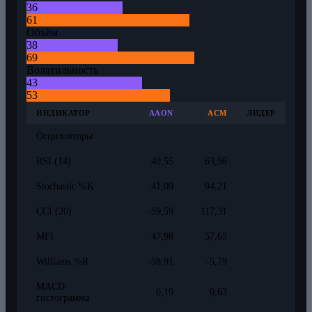
36
61
Объём
38
69
Волатильность
43
53
ИНДИКАТОР
AAON
ACM
ЛИДЕР
Осцилляторы
RSI (14)
40,55
63,96
Stochastic %K
41,09
94,21
CCI (20)
-59,59
117,31
MFI
47,98
57,65
Williams %R
-58,91
-5,79
MACD
0,19
0,63
гистограмма