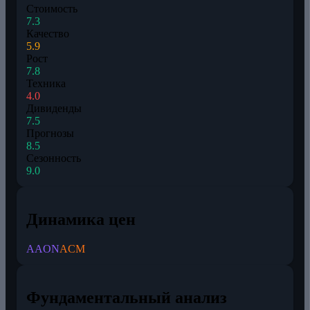
Стоимость
7.3
Качество
5.9
Рост
7.8
Техника
4.0
Дивиденды
7.5
Прогнозы
8.5
Сезонность
9.0
Динамика цен
AAON
ACM
Фундаментальный анализ