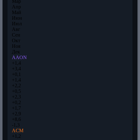
Мар
Апр
Май
Июн
Июл
Авг
Сен
Окт
Ноя
Дек
AAON
+1,4
+3,4
+0,1
+1,4
+2,2
+0,5
+2,3
+0,2
+1,7
+2,9
+8,6
-1,3
ACM
+1,2