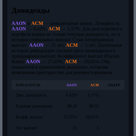
Дивиденды
AAON
и
ACM
— дивидендные акции. Доходность:
AAON
— 0,42%,
ACM
— 1,57%. Для долгосрочного
портфеля важна не только текущая доходность, но и
история стабильных выплат. Стаж непрерывных
выплат:
AAON
— 21 лет,
ACM
— 5 лет. Длительная
история дивидендов снижает риск неожиданного
прекращения выплат. Коэффициент выплат (Payout
Ratio):
AAON
— 27,65%,
ACM
— 28,61%. Оба
показателя в приемлемом диапазоне, оставляя
компаниям пространство для реинвестирования.
ПОКАЗАТЕЛЬ
AAON
ACM
ЛИДЕР
Див. доходность
0,42%
1,57%
Годовые дивиденды
$0,20
$0,93
Коэфф. выплат
27,65%
28,61%
Лет выплат
21
5