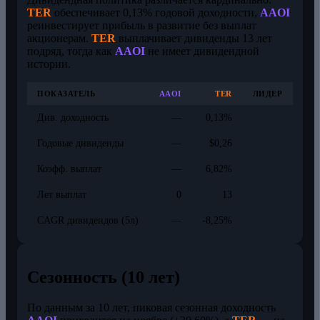
TER
обеспечивает 0,13% годовой доходности,
AAOI
реинвестирует прибыль в развитие без выплат
акционерам.
TER
выплачивает дивиденды 13 лет
подряд, тогда как
AAOI
не имеет дивидендной
истории.
ПОКАЗАТЕЛЬ
AAOI
TER
ЛИДЕР
Див. доходность
—
0,13%
Годовые дивиденды
—
$0,26
Коэфф. выплат
—
6,82%
Лет выплат
0
13
CAGR дивидендов (5л)
—
-8,25%
Сезонность (10 лет)
По данным за 10 лет, пиковая сезонная доходность