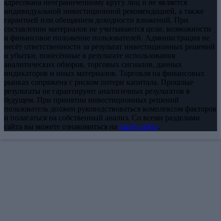
адресована неограниченному кругу лиц и не является
индивидуальной инвестиционной рекомендацией, а также
гарантией или обещанием доходности вложений. При
составлении материалов не учитываются цели, возможности
и финансовое положение пользователей. Администрация не
несёт ответственности за результат инвестиционных решений
и убытки, понесённые в результате использования
аналитических обзоров, торговых сигналов, данных
индикаторов и иных материалов. Торговля на финансовых
рынках сопряжена с риском потери капитала. Прошлые
результаты не гарантируют аналогичных результатов в
будущем. При принятии инвестиционных решений
пользователь должен руководствоваться комплексом факторов
и полагаться на собственный анализ. Со всеми разделами
сайта вы можете ознакомиться на
карте сайта
.