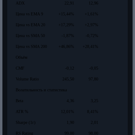
ADX
22,91
12,96
Цена vs EMA 9
+15,44%
+1,61%
Цена vs EMA 20
+17,29%
+2,97%
Цена vs SMA 50
-1,87%
-0,72%
Цена vs SMA 200
+46,86%
+28,41%
Объём
CMF
-0,12
-0,05
Volume Ratio
245,50
97,80
Волатильность и статистика
Beta
4,36
3,25
ATR %
12,01%
8,41%
Sharpe (1г)
1,90
2,01
RS Rating
99,00
98,00