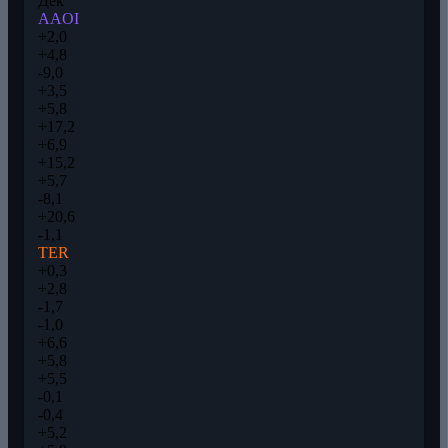
Дек
AAOI
+2,0
+4,8
-9,0
+3,5
+5,8
+17,2
+6,9
+15,2
+5,7
-8,1
+20,6
-1,1
TER
+0,3
+2,8
-1,7
-1,0
+6,6
+5,8
+5,5
-0,1
-0,4
+5,2