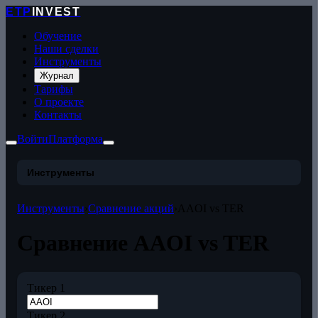
ETP
INVEST
Обучение
Наши сделки
Инструменты
Журнал
Тарифы
О проекте
Контакты
Войти
Платформа
Инструменты
Инструменты
›
Сравнение акций
›
AAOI vs TER
Сравнение AAOI vs TER
Тикер 1
Тикер 2