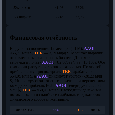
52w от хая
-41,96
-22,26
BB ширина
56,18
27,73
Финансовая отчётность
Выручка за последние 12 месяцев (TTM):
AAOI
—
455,71 млн $,
TER
— 3,19 млрд $. Масштаб выручки
отражает размер и зрелость бизнеса. Динамика
выручки в пользу
AAOI
: +82,80% г/г vs +13,10%. Обе
компании растут, но с разной скоростью. По чистой
прибыли ситуация полярная:
TER
зарабатывает
554,05 млн $, а
AAOI
фиксирует убыток (-38,23 млн
$). Инвестору стоит оценить причины и перспективы
выхода на прибыль. FCF:
AAOI
генерирует -353,58
млн $,
TER
— 450,41 млн $. Свободный денежный
поток — один из наиболее надёжных индикаторов
финансового здоровья компании.
ПОКАЗАТЕЛЬ
AAOI
TER
ЛИДЕР