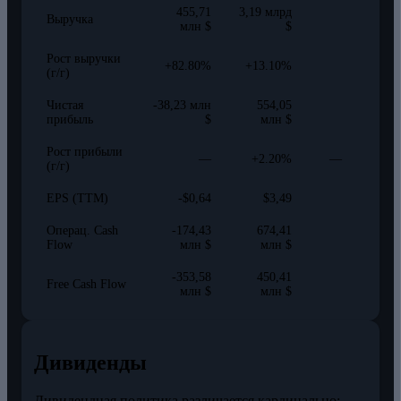
455,71
3,19 млрд
Выручка
млн $
$
Рост выручки
+82.80%
+13.10%
(г/г)
Чистая
-38,23 млн
554,05
прибыль
$
млн $
Рост прибыли
—
+2.20%
—
(г/г)
EPS (TTM)
-$0,64
$3,49
Операц. Cash
-174,43
674,41
Flow
млн $
млн $
-353,58
450,41
Free Cash Flow
млн $
млн $
Дивиденды
Дивидендная политика различается кардинально: