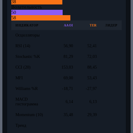
38
Волатильность
50
58
ИНДИКАТОР
AAOI
TER
ЛИДЕР
Осцилляторы
RSI (14)
56,90
52,41
Stochastic %K
81,29
72,03
CCI (20)
153,03
88,45
MFI
69,00
53,43
Williams %R
-18,71
-27,97
MACD
6,14
6,13
гистограмма
Momentum (10)
35,48
29,39
Тренд