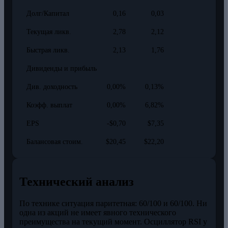
Долг/Капитал
0,16
0,03
Текущая ликв.
2,78
2,12
Быстрая ликв.
2,13
1,76
Дивиденды и прибыль
Див. доходность
0,00%
0,13%
Коэфф. выплат
0,00%
6,82%
EPS
-$0,70
$7,35
Балансовая стоим.
$20,45
$22,20
Технический анализ
По технике ситуация паритетная: 60/100 и 60/100. Ни
одна из акций не имеет явного технического
преимущества на текущий момент. Осциллятор RSI у