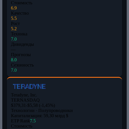
Стоимость
6.9
Качество
5.5
Рост
5.2
Техника
7.0
Дивиденды
—
Прогнозы
8.0
Сезонность
7.0
Teradyne, Inc.
TER
NASDAQ
$379,31
-$5,58 (-1,45%)
Технологии · Полупроводники
Капитализация: 59,30 млрд $
ETP Rank
7.5
Стоимость