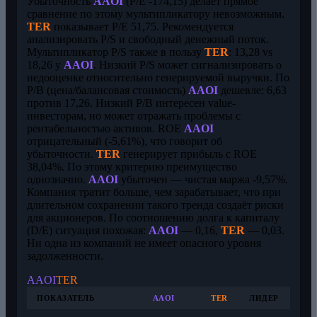
Убыточность
AAOI
(P/E -174,15) делает прямое
сравнение по этому мультипликатору невозможным.
TER
показывает P/E 51,75. Рекомендуется
анализировать P/S и свободный денежный поток.
Мультипликатор P/S также в пользу
TER
: 13,28 vs
18,26 у
AAOI
. Низкий P/S может сигнализировать о
недооценке относительно генерируемой выручки. По
P/B (цена/балансовая стоимость)
AAOI
дешевле: 6,63
против 17,26. Низкий P/B интересен value-
инвесторам, но может отражать проблемы с
рентабельностью активов. ROE
AAOI
отрицательный (-5,61%), что говорит об
убыточности.
TER
генерирует прибыль с ROE
38,04%. По этому критерию преимущество
однозначно.
AAOI
убыточен — чистая маржа -9,57%.
Компания тратит больше, чем зарабатывает, что при
длительном сохранении такого тренда создаёт риски
для акционеров. По соотношению долга к капиталу
(D/E) ситуация похожая:
AAOI
— 0,16,
TER
— 0,03.
Ни одна из компаний не имеет опасного уровня
задолженности.
AAOI
TER
ПОКАЗАТЕЛЬ
AAOI
TER
ЛИДЕР