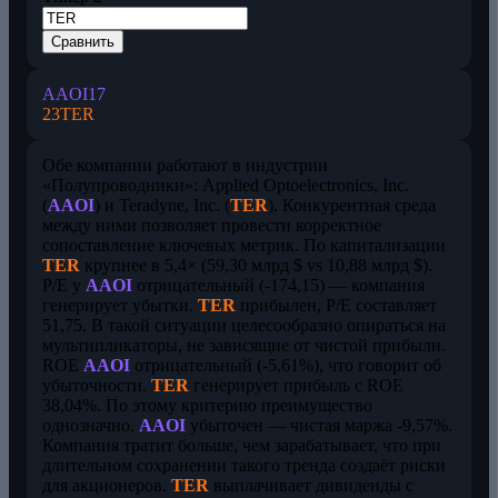
Сравнить
AAOI
17
23
TER
Обе компании работают в индустрии
«Полупроводники»: Applied Optoelectronics, Inc.
(
AAOI
) и Teradyne, Inc. (
TER
). Конкурентная среда
между ними позволяет провести корректное
сопоставление ключевых метрик. По капитализации
TER
крупнее в 5,4× (59,30 млрд $ vs 10,88 млрд $).
P/E у
AAOI
отрицательный (-174,15) — компания
генерирует убытки.
TER
прибылен, P/E составляет
51,75. В такой ситуации целесообразно опираться на
мультипликаторы, не зависящие от чистой прибыли.
ROE
AAOI
отрицательный (-5,61%), что говорит об
убыточности.
TER
генерирует прибыль с ROE
38,04%. По этому критерию преимущество
однозначно.
AAOI
убыточен — чистая маржа -9,57%.
Компания тратит больше, чем зарабатывает, что при
длительном сохранении такого тренда создаёт риски
для акционеров.
TER
выплачивает дивиденды с