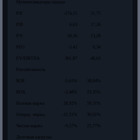
Мультипликаторы оценки
P/E
-174,15
51,75
P/B
6,63
17,26
P/S
18,26
13,28
PEG
-3,42
0,34
EV/EBITDA
-301,87
40,63
Рентабельность
ROE
-5,61%
38,04%
ROA
-2,48%
23,35%
Валовая маржа
28,92%
59,31%
Операц. маржа
-11,31%
30,61%
Чистая маржа
-9,57%
25,77%
Долговая нагрузка