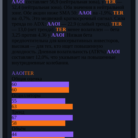
AAOI
составляет 56,9 (нейтральная зона), у
TER
—
52,4 (нейтральная зона). Оба значения в нейтральной
зоне. Обе акции ниже SMA 50:
AAOI
на -1,9%,
TER
на -0,7%. Это медвежий краткосрочный сигнал. Сила
тренда по ADX:
AAOI
— 22,9 (слабый тренд),
TER
— 13,0 (нет тренда).
TER
менее волатилен — бета
3,25 против 4,36 у
AAOI
. Низкая бета
предпочтительна для консервативных инвесторов,
высокая — для тех, кто ищет повышенную
доходность. Дневная волатильность (ATR%)
AAOI
составляет 12,0%, что указывает на повышенные
внутридневные колебания.
AAOI
TER
Общая оценка
60
60
Осцилляторы
55
63
Тренд
67
58
Объём
44