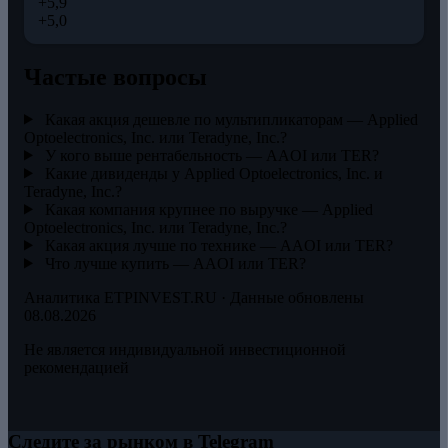
+5,9
+5,0
Частые вопросы
Какая акция дешевле по мультипликаторам — Applied
Optoelectronics, Inc. или Teradyne, Inc.?
У кого выше рентабельность — AAOI или TER?
Какие дивиденды у Applied Optoelectronics, Inc. и
Teradyne, Inc.?
Какая компания крупнее по выручке — Applied
Optoelectronics, Inc. или Teradyne, Inc.?
Какая акция лучше по технике — AAOI или TER?
Что лучше купить — AAOI или TER?
Аналитика ETPINVEST.RU · Данные обновлены
08.08.2026
Не является индивидуальной инвестиционной
рекомендацией
Следите за рынком в Telegram