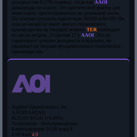
доходностью 0,13% годовых, тогда как
AAOI
дивиденды не платит. Это критический фактор для
инвесторов, ориентированных на денежный поток.
По технике ситуация паритетная: 60/100 и 60/100. Ни
одна из акций не имеет явного технического
преимущества на текущий момент.
TER
побеждает
по числу метрик: 23 против 17 у
AAOI
. Это не
гарантирует лучшую доходность в будущем, но
указывает на текущее фундаментально-техническое
преимущество.
Applied Optoelectronics, Inc.
AAOI
NASDAQ
$135,63
+$11,41 (+9,19%)
Технологии · Полупроводники
Капитализация: 10,88 млрд $
ETP Rank
4.9