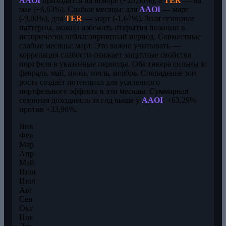
AAOI
приходится на ноябре (+20,60%), а
TER
— на
мае (+6,63%). Слабые месяцы: для
AAOI
— март
(-9,00%), для
TER
— март (-1,67%). Зная сезонные
паттерны, можно избежать открытия позиции в
исторически неблагоприятный период. Совместные
слабые месяцы: март. Это важно учитывать —
корреляция слабости снижает защитные свойства
портфеля в указанные периоды. Оба тикера сильны в:
февраль, май, июнь, июль, ноябрь. Совпадение зон
роста создаёт потенциал для усиленного
портфельного эффекта в эти месяцы. Суммарная
сезонная доходность за год выше у
AAOI
: +63,29%
против +33,96%.
Янв
Фев
Мар
Апр
Май
Июн
Июл
Авг
Сен
Окт
Ноя