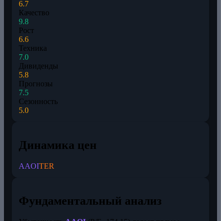
6.7
Качество
9.8
Рост
6.6
Техника
7.0
Дивиденды
5.8
Прогнозы
7.5
Сезонность
5.0
Динамика цен
AAOI
TER
Фундаментальный анализ