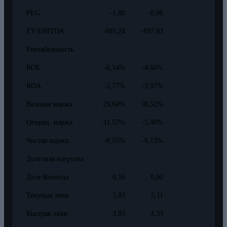
PEG
-1,80
-0,96
EV/EBITDA
-605,24
-897,83
Рентабельность
ROE
-6,14%
-4,66%
ROA
-2,77%
-3,97%
Валовая маржа
29,64%
58,52%
Операц. маржа
-11,57%
-5,40%
Чистая маржа
-8,55%
-6,13%
Долговая нагрузка
Долг/Капитал
0,16
0,00
Текущая ликв.
3,83
5,11
Быстрая ликв.
3,03
4,33