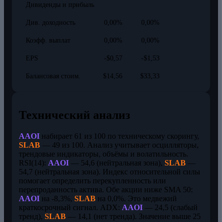
Дивиденды и прибыль
Див. доходность
0,00%
0,00%
Коэфф. выплат
0,00%
0,00%
EPS
-$0,57
-$1,53
Балансовая стоим.
$14,56
$33,33
Технический анализ
AAOI
набирает 61 из 100 по техническому скорингу,
SLAB
— 49 из 100. Анализ учитывает осцилляторы,
трендовые индикаторы, объёмы и волатильность.
RSI(14):
AAOI
— 54,6 (нейтральная зона),
SLAB
—
54,7 (нейтральная зона). Индекс относительной силы
помогает определить перекупленность или
перепроданность актива. Обе акции ниже SMA 50:
AAOI
на -8,3%,
SLAB
на 0,0%. Это медвежий
краткосрочный сигнал. ADX:
AAOI
— 24,5 (слабый
тренд),
SLAB
— 14,1 (нет тренда). Значение выше 25