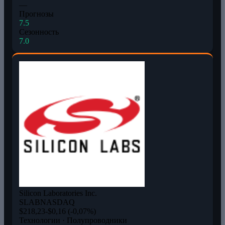
—
Прогнозы
7.5
Сезонность
7.0
Silicon Laboratories Inc.
SLAB
NASDAQ
$218,23
-$0,16 (-0,07%)
Технологии · Полупроводники