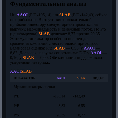
Фундаментальный анализ
Ни
AAOI
(P/E -195,14), ни
SLAB
(P/E -142,49) сейчас
не прибыльны. В отсутствие положительной
прибыли инвестору следует ориентироваться на
выручку, маржинальность и денежный поток. По P/S
(цена/выручка)
SLAB
дешевле: 8,77 против 20,35.
Этот мультипликатор особенно полезен для
сравнения компаний с нестабильной прибылью.
Балансовая оценка: P/B
SLAB
— 6,55, у
AAOI
—
8,83. Долговая нагрузка сопоставима: D/E у
AAOI
—
0,16, у
SLAB
— 0,00. Обе компании поддерживают
умеренный леверидж.
AAOI
SLAB
ПОКАЗАТЕЛЬ
AAOI
SLAB
ЛИДЕР
Мультипликаторы оценки
P/E
-195,14
-142,49
P/B
8,83
6,55
P/S
20,35
8,77