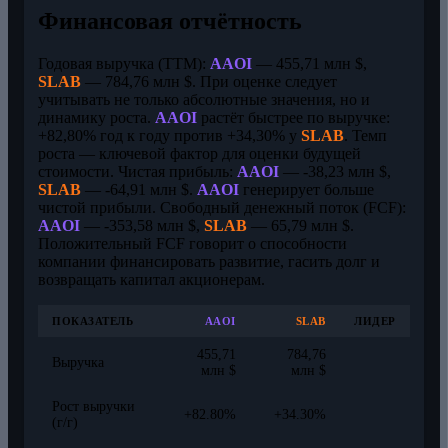
Финансовая отчётность
Годовая выручка (TTM):
AAOI
— 455,71 млн $,
SLAB
— 784,76 млн $. При оценке следует
учитывать не только абсолютные значения, но и
динамику роста.
AAOI
растёт быстрее по выручке:
+82,80% год к году против +34,30% у
SLAB
. Темп
роста — ключевой фактор для оценки будущей
стоимости. Чистая прибыль:
AAOI
— -38,23 млн $,
SLAB
— -64,91 млн $.
AAOI
генерирует больше
чистой прибыли. Свободный денежный поток (FCF):
AAOI
— -353,58 млн $,
SLAB
— 65,79 млн $.
Положительный FCF говорит о способности
компании финансировать развитие, гасить долг и
возвращать капитал акционерам.
ПОКАЗАТЕЛЬ
AAOI
SLAB
ЛИДЕР
455,71
784,76
Выручка
млн $
млн $
Рост выручки
+82.80%
+34.30%
(г/г)