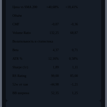
Цена vs SMA 200
+40,68%
+18,41%
Объём
CMF
-0,07
-0,36
Volume Ratio
132,25
68,87
Волатильность и статистика
Beta
4,37
0,71
ATR %
12,16%
0,58%
Sharpe (1г)
1,89
1,11
RS Rating
99,00
85,00
52w от хая
-44,98
-1,21
BB ширина
52,35
1,25