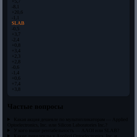
+5,7
-8,1
+20,6
-1,1
SLAB
-0,5
+3,7
-2,4
+0,8
+3,4
+2,3
+2,8
-0,6
-1,4
+0,6
+7,4
+3,8
Частые вопросы
Какая акция дешевле по мультипликаторам — Applied
Optoelectronics, Inc. или Silicon Laboratories Inc.?
У кого выше рентабельность — AAOI или SLAB?
Какие дивиденды у Applied Optoelectronics, Inc. и