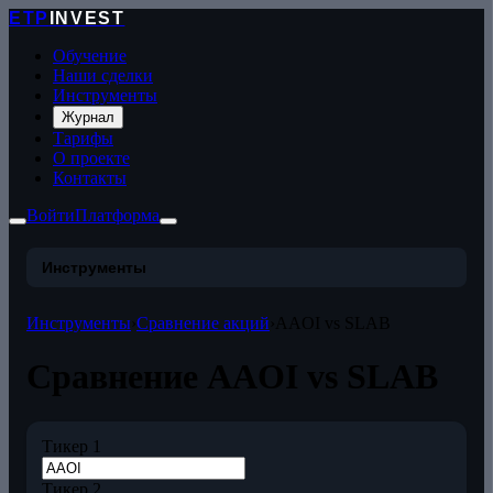
ETP
INVEST
Обучение
Наши сделки
Инструменты
Журнал
Тарифы
О проекте
Контакты
Войти
Платформа
Инструменты
Инструменты
›
Сравнение акций
›
AAOI vs SLAB
Сравнение AAOI vs SLAB
Тикер 1
Тикер 2