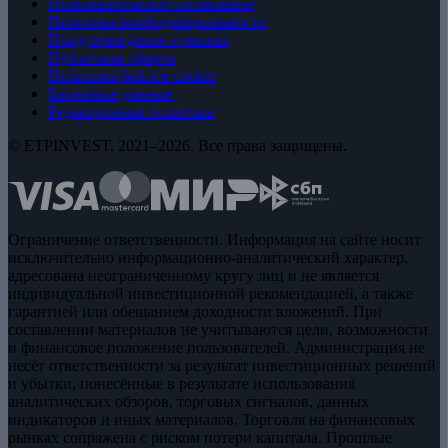
Пользовательское соглашение
Политика конфиденциальности
Предупреждение о рисках
Публичная оферта
Политика файлов cookie
Биржевые данные
Редакционная политика
© ETPINVEST, 2021–2026. Все права защищены.
Ограничение ответственности. Информация на сайте носит
исключительно информационно-аналитический характер,
адресована неограниченному кругу лиц и не является
индивидуальной инвестиционной рекомендацией, а также
гарантией или обещанием доходности вложений. При
составлении материалов не учитываются цели, возможности
и финансовое положение пользователей. Администрация не
несёт ответственности за результат инвестиционных решений
и убытки, понесённые в результате использования
аналитических обзоров, торговых сигналов, данных
индикаторов и иных материалов. Торговля на финансовых
рынках сопряжена с риском потери капитала. Прошлые