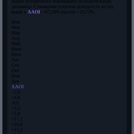
акции исторически показывают положительную
динамику. Суммарная сезонная доходность за год
выше у
AAOI
: +67,19% против +19,73%.
Янв
Фев
Мар
Апр
Май
Июн
Июл
Авг
Сен
Окт
Ноя
Дек
AAOI
+2,0
+4,8
-9,0
+3,5
+5,8
+17,2
+10,8
+15,2