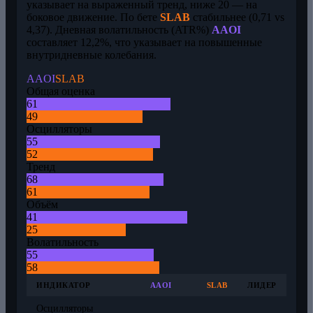
указывает на выраженный тренд, ниже 20 — на
боковое движение. По бете
SLAB
стабильнее (0,71 vs
4,37). Дневная волатильность (ATR%)
AAOI
составляет 12,2%, что указывает на повышенные
внутридневные колебания.
AAOI
SLAB
Общая оценка
61
49
Осцилляторы
55
52
Тренд
68
61
Объём
41
25
Волатильность
55
58
ИНДИКАТОР
AAOI
SLAB
ЛИДЕР
Осцилляторы