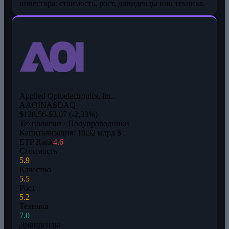
инвестора: стоимость, рост, дивиденды или техника.
Applied Optoelectronics, Inc.
AAOI
NASDAQ
$128,56
-$3,07 (-2,33%)
Технологии · Полупроводники
Капитализация: 10,32 млрд $
ETP Rank
4.6
Стоимость
5.9
Качество
5.5
Рост
5.2
Техника
7.0
Дивиденды