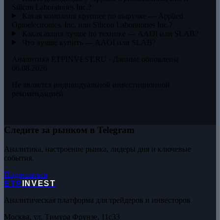
Silicon Laboratories Inc.?
Какая компания крупнее по выручке — Applied
Optoelectronics, Inc. или Silicon Laboratories Inc.?
Какая акция лучше по технике — AAOI или SLAB?
Что лучше купить — AAOI или SLAB?
Аналитика ETPINVEST.RU · Данные обновлены
06.08.2026
Не является индивидуальной инвестиционной
рекомендацией
Следите за рынком в Telegram
Аналитика, настроение рынка, лидеры дня и ключевые
события.
Подписаться
ETP
INVEST
Аналитическая платформа для трейдеров и инвесторов
Москва, ул. Тимура Фрунзе, 11с33