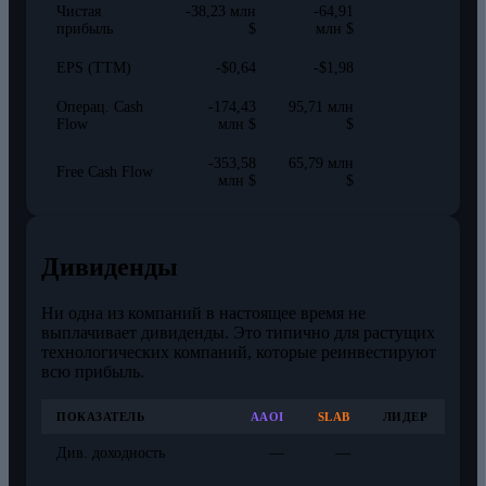
Чистая
-38,23 млн
-64,91
прибыль
$
млн $
EPS (TTM)
-$0,64
-$1,98
Операц. Cash
-174,43
95,71 млн
Flow
млн $
$
-353,58
65,79 млн
Free Cash Flow
млн $
$
Дивиденды
Ни одна из компаний в настоящее время не
выплачивает дивиденды. Это типично для растущих
технологических компаний, которые реинвестируют
всю прибыль.
ПОКАЗАТЕЛЬ
AAOI
SLAB
ЛИДЕР
Див. доходность
—
—