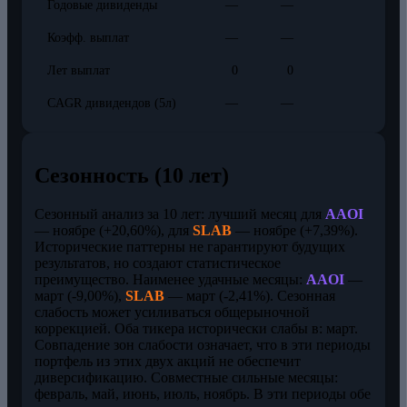
Годовые дивиденды
—
—
Коэфф. выплат
—
—
Лет выплат
0
0
CAGR дивидендов (5л)
—
—
Сезонность (10 лет)
Сезонный анализ за 10 лет: лучший месяц для
AAOI
— ноябре (+20,60%), для
SLAB
— ноябре (+7,39%).
Исторические паттерны не гарантируют будущих
результатов, но создают статистическое
преимущество. Наименее удачные месяцы:
AAOI
—
март (-9,00%),
SLAB
— март (-2,41%). Сезонная
слабость может усиливаться общерыночной
коррекцией. Оба тикера исторически слабы в: март.
Совпадение зон слабости означает, что в эти периоды
портфель из этих двух акций не обеспечит
диверсификацию. Совместные сильные месяцы:
февраль, май, июнь, июль, ноябрь. В эти периоды обе