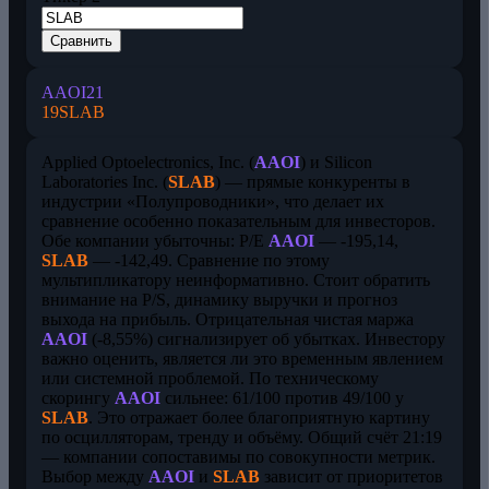
Сравнить
AAOI
21
19
SLAB
Applied Optoelectronics, Inc. (
AAOI
) и Silicon
Laboratories Inc. (
SLAB
) — прямые конкуренты в
индустрии «Полупроводники», что делает их
сравнение особенно показательным для инвесторов.
Обе компании убыточны: P/E
AAOI
— -195,14,
SLAB
— -142,49. Сравнение по этому
мультипликатору неинформативно. Стоит обратить
внимание на P/S, динамику выручки и прогноз
выхода на прибыль. Отрицательная чистая маржа
AAOI
(-8,55%) сигнализирует об убытках. Инвестору
важно оценить, является ли это временным явлением
или системной проблемой. По техническому
скорингу
AAOI
сильнее: 61/100 против 49/100 у
SLAB
. Это отражает более благоприятную картину
по осцилляторам, тренду и объёму. Общий счёт 21:19
— компании сопоставимы по совокупности метрик.
Выбор между
AAOI
и
SLAB
зависит от приоритетов