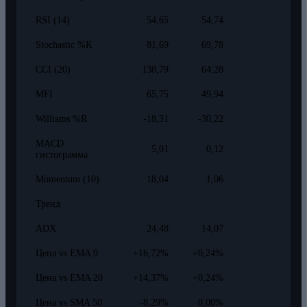
RSI (14)
54,65
54,74
Stochastic %K
81,69
69,78
CCI (20)
138,79
64,28
MFI
65,75
49,94
Williams %R
-18,31
-30,22
MACD
5,01
0,12
гистограмма
Momentum (10)
18,04
1,06
Тренд
ADX
24,48
14,07
Цена vs EMA 9
+16,72%
+0,24%
Цена vs EMA 20
+14,37%
+0,24%
Цена vs SMA 50
-8,29%
0,00%