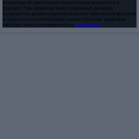
результаты не гарантируют аналогичных результатов в
будущем. При принятии инвестиционных решений
пользователь должен руководствоваться комплексом факторов
и полагаться на собственный анализ. Со всеми разделами
сайта вы можете ознакомиться на
карте сайта
.