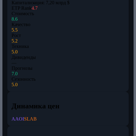
Капитализация: 7,20 млрд $
ETP Rank
4.7
Стоимость
8.6
Качество
5.5
Рост
5.2
Техника
5.0
Дивиденды
—
Прогнозы
7.0
Сезонность
5.0
Динамика цен
AAOI
SLAB