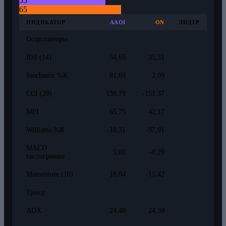
55
65
ИНДИКАТОР
AAOI
ON
ЛИДЕР
Осцилляторы
RSI (14)
54,65
35,51
Stochastic %K
81,69
2,09
CCI (20)
138,79
-151,37
MFI
65,75
42,17
Williams %R
-18,31
-97,91
MACD
5,01
-0,29
гистограмма
Momentum (10)
18,04
-15,42
Тренд
ADX
24,48
24,39