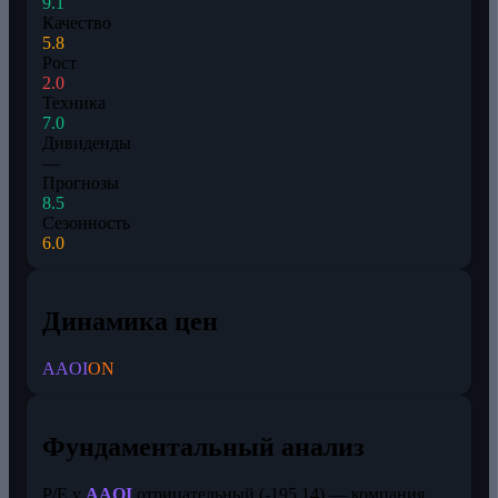
9.1
Качество
5.8
Рост
2.0
Техника
7.0
Дивиденды
—
Прогнозы
8.5
Сезонность
6.0
Динамика цен
AAOI
ON
Фундаментальный анализ
P/E у
AAOI
отрицательный (-195,14) — компания