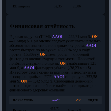
BB ширина
52,35
25,86
Финансовая отчётность
Годовая выручка (TTM):
AAOI
— 455,71 млн $,
ON
— 6 млрд $. При оценке следует учитывать не только
абсолютные значения, но и динамику роста.
AAOI
растёт быстрее по выручке: +82,80% год к году
против -15,30% у
ON
. Темп роста — ключевой
фактор для оценки будущей стоимости. По чистой
прибыли ситуация полярная:
ON
зарабатывает 121
млн $, а
AAOI
фиксирует убыток (-38,23 млн $).
Инвестору стоит оценить причины и перспективы
выхода на прибыль. FCF:
AAOI
генерирует -353,58
млн $,
ON
— 1,42 млрд $. Свободный денежный
поток — один из наиболее надёжных индикаторов
финансового здоровья компании.
ПОКАЗАТЕЛЬ
AAOI
ON
ЛИДЕР
455,71
Выручка
6 млрд $