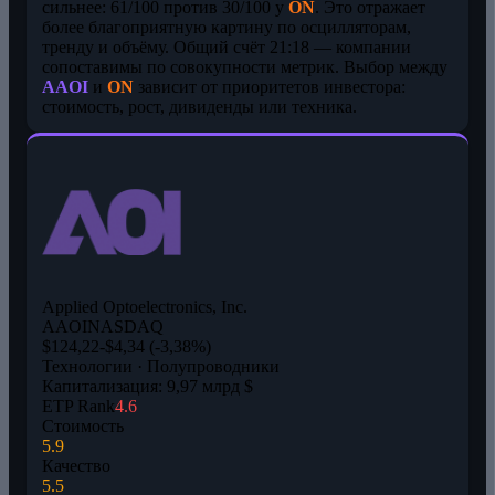
сильнее: 61/100 против 30/100 у
ON
. Это отражает
более благоприятную картину по осцилляторам,
тренду и объёму. Общий счёт 21:18 — компании
сопоставимы по совокупности метрик. Выбор между
AAOI
и
ON
зависит от приоритетов инвестора:
стоимость, рост, дивиденды или техника.
Applied Optoelectronics, Inc.
AAOI
NASDAQ
$124,22
-$4,34 (-3,38%)
Технологии · Полупроводники
Капитализация: 9,97 млрд $
ETP Rank
4.6
Стоимость
5.9
Качество
5.5