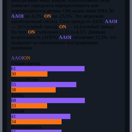
(нейтральная зона). Индекс относительной силы
помогает определить перекупленность или
перепроданность актива. Обе акции ниже SMA 50:
AAOI
на -8,3%,
ON
на -25,5%. Это медвежий
краткосрочный сигнал. Сила тренда по ADX:
AAOI
— 24,5 (слабый тренд),
ON
— 24,4 (слабый тренд).
По бете
ON
стабильнее (2,53 vs 4,37). Дневная
волатильность (ATR%)
AAOI
составляет 12,2%, что
указывает на повышенные внутридневные
колебания.
AAOI
ON
Общая оценка
61
30
Осцилляторы
55
38
Тренд
68
33
Объём
41
34
Волатильность