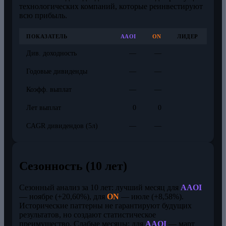
технологических компаний, которые реинвестируют
всю прибыль.
ПОКАЗАТЕЛЬ
AAOI
ON
ЛИДЕР
Див. доходность
—
—
Годовые дивиденды
—
—
Коэфф. выплат
—
—
Лет выплат
0
0
CAGR дивидендов (5л)
—
—
Сезонность (10 лет)
Сезонный анализ за 10 лет: лучший месяц для
AAOI
— ноябре (+20,60%), для
ON
— июле (+8,58%).
Исторические паттерны не гарантируют будущих
результатов, но создают статистическое
преимущество. Слабые месяцы: для
AAOI
— март