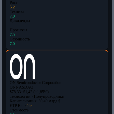
Рост
5.2
Техника
7.0
Дивиденды
—
Прогнозы
7.5
Сезонность
7.0
ON Semiconductor Corporation
ON
NASDAQ
$78,33
+$1,42 (+1,85%)
Технологии · Полупроводники
Капитализация: 30,49 млрд $
ETP Rank
5.9
Стоимость