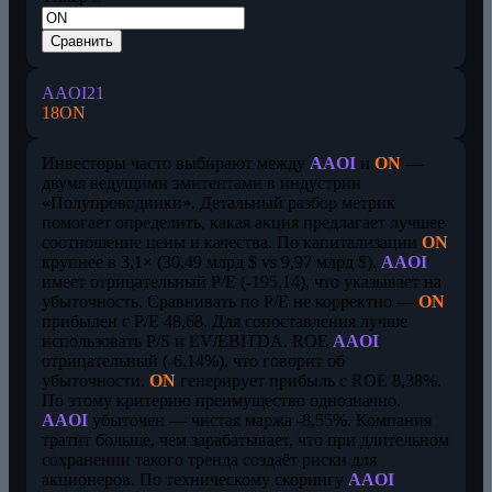
Сравнить
AAOI
21
18
ON
Инвесторы часто выбирают между
AAOI
и
ON
—
двумя ведущими эмитентами в индустрии
«Полупроводники». Детальный разбор метрик
помогает определить, какая акция предлагает лучшее
соотношение цены и качества. По капитализации
ON
крупнее в 3,1× (30,49 млрд $ vs 9,97 млрд $).
AAOI
имеет отрицательный P/E (-195,14), что указывает на
убыточность. Сравнивать по P/E не корректно —
ON
прибылен с P/E 48,68. Для сопоставления лучше
использовать P/S и EV/EBITDA. ROE
AAOI
отрицательный (-6,14%), что говорит об
убыточности.
ON
генерирует прибыль с ROE 8,38%.
По этому критерию преимущество однозначно.
AAOI
убыточен — чистая маржа -8,55%. Компания
тратит больше, чем зарабатывает, что при длительном
сохранении такого тренда создаёт риски для
акционеров. По техническому скорингу
AAOI