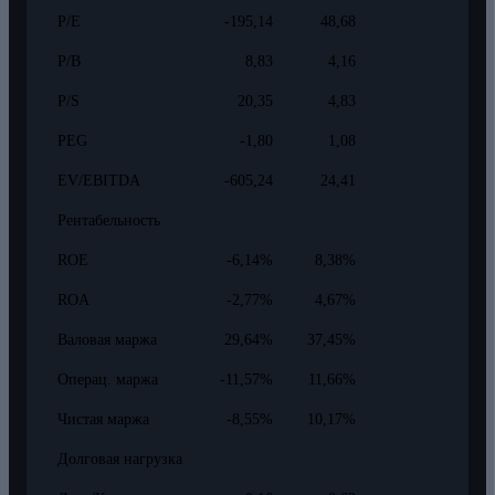
P/E
-195,14
48,68
P/B
8,83
4,16
P/S
20,35
4,83
PEG
-1,80
1,08
EV/EBITDA
-605,24
24,41
Рентабельность
ROE
-6,14%
8,38%
ROA
-2,77%
4,67%
Валовая маржа
29,64%
37,45%
Операц. маржа
-11,57%
11,66%
Чистая маржа
-8,55%
10,17%
Долговая нагрузка