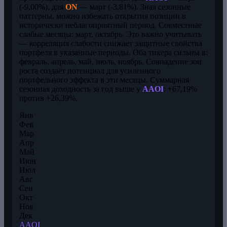
(-9,00%), для
ON
— март (-3,81%). Зная сезонные
паттерны, можно избежать открытия позиции в
исторически неблагоприятный период. Совместные
слабые месяцы: март, октябрь. Это важно учитывать
— корреляция слабости снижает защитные свойства
портфеля в указанные периоды. Оба тикера сильны в:
февраль, апрель, май, июль, ноябрь. Совпадение зон
роста создаёт потенциал для усиленного
портфельного эффекта в эти месяцы. Суммарная
сезонная доходность за год выше у
AAOI
: +67,19%
против +26,39%.
Янв
Фев
Мар
Апр
Май
Июн
Июл
Авг
Сен
Окт
Ноя
Дек
AAOI