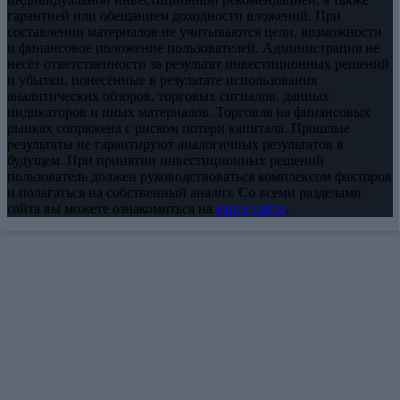
гарантией или обещанием доходности вложений. При
составлении материалов не учитываются цели, возможности
и финансовое положение пользователей. Администрация не
несёт ответственности за результат инвестиционных решений
и убытки, понесённые в результате использования
аналитических обзоров, торговых сигналов, данных
индикаторов и иных материалов. Торговля на финансовых
рынках сопряжена с риском потери капитала. Прошлые
результаты не гарантируют аналогичных результатов в
будущем. При принятии инвестиционных решений
пользователь должен руководствоваться комплексом факторов
и полагаться на собственный анализ. Со всеми разделами
сайта вы можете ознакомиться на
карте сайта
.