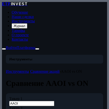
ETP
INVEST
Обучение
Наши сделки
Инструменты
Журнал
Тарифы
О проекте
Контакты
Войти
Платформа
Инструменты
Инструменты
›
Сравнение акций
›
AAOI vs ON
Сравнение AAOI vs ON
Тикер 1
Тикер 2