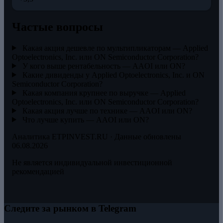
Частые вопросы
Какая акция дешевле по мультипликаторам — Applied
Optoelectronics, Inc. или ON Semiconductor Corporation?
У кого выше рентабельность — AAOI или ON?
Какие дивиденды у Applied Optoelectronics, Inc. и ON
Semiconductor Corporation?
Какая компания крупнее по выручке — Applied
Optoelectronics, Inc. или ON Semiconductor Corporation?
Какая акция лучше по технике — AAOI или ON?
Что лучше купить — AAOI или ON?
Аналитика ETPINVEST.RU · Данные обновлены
06.08.2026
Не является индивидуальной инвестиционной
рекомендацией
Следите за рынком в Telegram