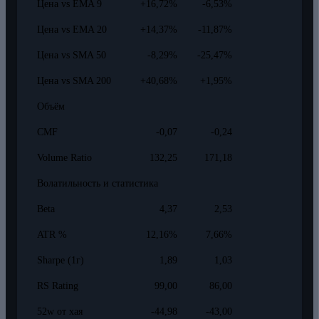
Цена vs EMA 9
+16,72%
-6,53%
Цена vs EMA 20
+14,37%
-11,87%
Цена vs SMA 50
-8,29%
-25,47%
Цена vs SMA 200
+40,68%
+1,95%
Объём
CMF
-0,07
-0,24
Volume Ratio
132,25
171,18
Волатильность и статистика
Beta
4,37
2,53
ATR %
12,16%
7,66%
Sharpe (1г)
1,89
1,03
RS Rating
99,00
86,00
52w от хая
-44,98
-43,00