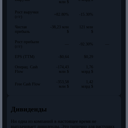
млн $
Рост выручки
+82.80%
-15.30%
(г/г)
Чистая
-38,23 млн
121 млн
прибыль
$
$
Рост прибыли
—
-92.30%
—
(г/г)
EPS (TTM)
-$0,64
$0,29
Операц. Cash
-174,43
1,76
Flow
млн $
млрд $
-353,58
1,42
Free Cash Flow
млн $
млрд $
Дивиденды
Ни одна из компаний в настоящее время не
выплачивает дивиденды. Это типично для растущих