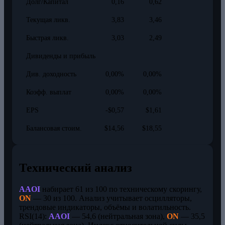
Долг/Капитал
0,16
0,62
Текущая ликв.
3,83
3,46
Быстрая ликв.
3,03
2,49
Дивиденды и прибыль
Див. доходность
0,00%
0,00%
Коэфф. выплат
0,00%
0,00%
EPS
-$0,57
$1,61
Балансовая стоим.
$14,56
$18,55
Технический анализ
AAOI
набирает 61 из 100 по техническому скорингу,
ON
— 30 из 100. Анализ учитывает осцилляторы,
трендовые индикаторы, объёмы и волатильность.
RSI(14):
AAOI
— 54,6 (нейтральная зона),
ON
— 35,5