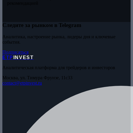
рекомендацией
Следите за рынком в Telegram
Аналитика, настроение рынка, лидеры дня и ключевые
события.
Подписаться
ETP
INVEST
Аналитическая платформа для трейдеров и инвесторов
Москва, ул. Тимура Фрунзе, 11с33
contact@etpinvest.ru