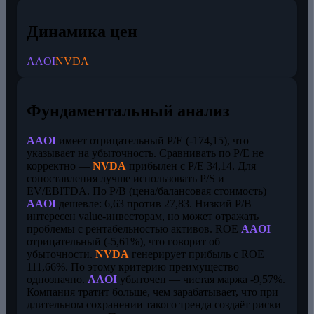
Динамика цен
AAOI
NVDA
Фундаментальный анализ
AAOI
имеет отрицательный P/E (-174,15), что
указывает на убыточность. Сравнивать по P/E не
корректно —
NVDA
прибылен с P/E 34,14. Для
сопоставления лучше использовать P/S и
EV/EBITDA. По P/B (цена/балансовая стоимость)
AAOI
дешевле: 6,63 против 27,83. Низкий P/B
интересен value-инвесторам, но может отражать
проблемы с рентабельностью активов. ROE
AAOI
отрицательный (-5,61%), что говорит об
убыточности.
NVDA
генерирует прибыль с ROE
111,66%. По этому критерию преимущество
однозначно.
AAOI
убыточен — чистая маржа -9,57%.
Компания тратит больше, чем зарабатывает, что при
длительном сохранении такого тренда создаёт риски