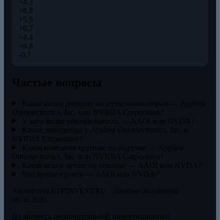
+4,3
+8,8
+5,9
+0,7
+4,4
+6,8
-0,7
Частые вопросы
Какая акция дешевле по мультипликаторам — Applied
Optoelectronics, Inc. или NVIDIA Corporation?
У кого выше рентабельность — AAOI или NVDA?
Какие дивиденды у Applied Optoelectronics, Inc. и
NVIDIA Corporation?
Какая компания крупнее по выручке — Applied
Optoelectronics, Inc. или NVIDIA Corporation?
Какая акция лучше по технике — AAOI или NVDA?
Что лучше купить — AAOI или NVDA?
Аналитика ETPINVEST.RU · Данные обновлены
09.08.2026
Не является индивидуальной инвестиционной