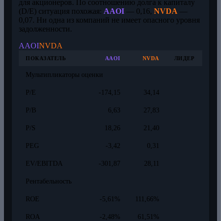
для акционеров. По соотношению долга к капиталу
(D/E) ситуация похожая:
AAOI
— 0,16,
NVDA
—
0,07. Ни одна из компаний не имеет опасного уровня
задолженности.
AAOI
NVDA
ПОКАЗАТЕЛЬ
AAOI
NVDA
ЛИДЕР
Мультипликаторы оценки
P/E
-174,15
34,14
P/B
6,63
27,83
P/S
18,26
21,40
PEG
-3,42
0,31
EV/EBITDA
-301,87
28,11
Рентабельность
ROE
-5,61%
111,66%
ROA
-2,48%
61,51%