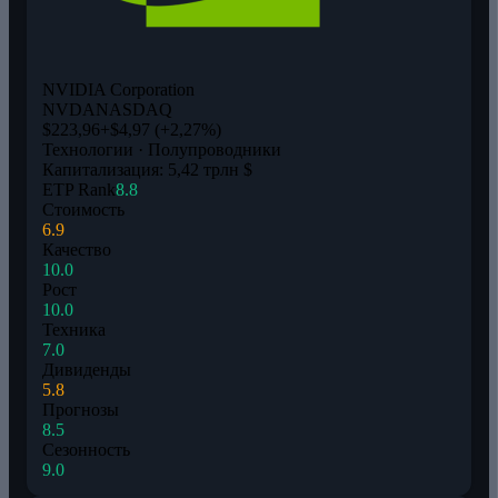
NVIDIA Corporation
NVDA
NASDAQ
$223,96
+$4,97 (+2,27%)
Технологии · Полупроводники
Капитализация: 5,42 трлн $
ETP Rank
8.8
Стоимость
6.9
Качество
10.0
Рост
10.0
Техника
7.0
Дивиденды
5.8
Прогнозы
8.5
Сезонность
9.0