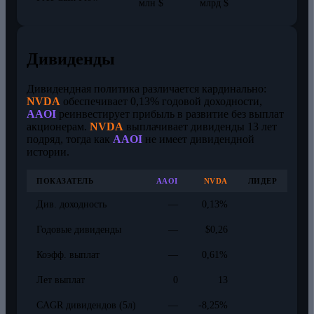
млн $
млрд $
Дивиденды
Дивидендная политика различается кардинально:
NVDA
обеспечивает 0,13% годовой доходности,
AAOI
реинвестирует прибыль в развитие без выплат
акционерам.
NVDA
выплачивает дивиденды 13 лет
подряд, тогда как
AAOI
не имеет дивидендной
истории.
ПОКАЗАТЕЛЬ
AAOI
NVDA
ЛИДЕР
Див. доходность
—
0,13%
Годовые дивиденды
—
$0,26
Коэфф. выплат
—
0,61%
Лет выплат
0
13
CAGR дивидендов (5л)
—
-8,25%