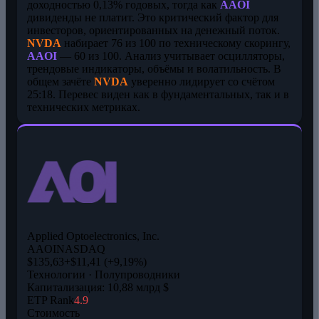
доходностью 0,13% годовых, тогда как
AAOI
дивиденды не платит. Это критический фактор для
инвесторов, ориентированных на денежный поток.
NVDA
набирает 76 из 100 по техническому скорингу,
AAOI
— 60 из 100. Анализ учитывает осцилляторы,
трендовые индикаторы, объёмы и волатильность. В
общем зачёте
NVDA
уверенно лидирует со счётом
25:18. Перевес виден как в фундаментальных, так и в
технических метриках.
Applied Optoelectronics, Inc.
AAOI
NASDAQ
$135,63
+$11,41 (+9,19%)
Технологии · Полупроводники
Капитализация: 10,88 млрд $
ETP Rank
4.9
Стоимость