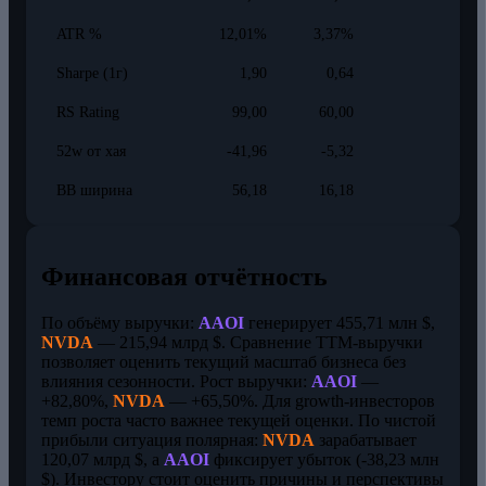
ATR %
12,01%
3,37%
Sharpe (1г)
1,90
0,64
RS Rating
99,00
60,00
52w от хая
-41,96
-5,32
BB ширина
56,18
16,18
Финансовая отчётность
По объёму выручки:
AAOI
генерирует 455,71 млн $,
NVDA
— 215,94 млрд $. Сравнение TTM-выручки
позволяет оценить текущий масштаб бизнеса без
влияния сезонности. Рост выручки:
AAOI
—
+82,80%,
NVDA
— +65,50%. Для growth-инвесторов
темп роста часто важнее текущей оценки. По чистой
прибыли ситуация полярная:
NVDA
зарабатывает
120,07 млрд $, а
AAOI
фиксирует убыток (-38,23 млн
$). Инвестору стоит оценить причины и перспективы