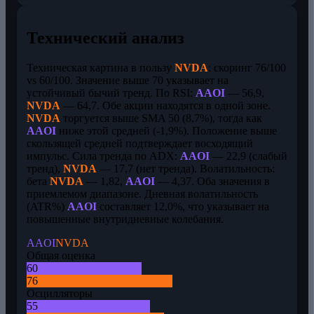
Технический анализ
Техническая картина в пользу
NVDA
: скоринг 76/100
vs 60/100. Значение выше 70 указывает на
устойчивый бычий тренд. По RSI:
AAOI
— 56,9,
NVDA
— 64,7. Обе акции находятся в одной зоне.
NVDA
торгуется выше SMA 50 (8,7%), тогда как
AAOI
ниже этой средней (-1,9%). Положение выше
скользящей средней подтверждает восходящий
импульс. Сила тренда по ADX:
AAOI
— 22,9 (слабый
тренд),
NVDA
— 17,7 (нет тренда). Волатильность:
бета
NVDA
— 1,82,
AAOI
— 4,37. Оба значения в
приемлемом диапазоне. Дневная волатильность
(ATR%)
AAOI
составляет 12,0%, что указывает на
повышенные внутридневные колебания.
AAOI
NVDA
Общая оценка
60
76
Осцилляторы
55