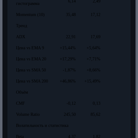
6,14
2,49
гистограмма
Momentum (10)
35,48
17,12
Тренд
ADX
22,91
17,69
Цена vs EMA 9
+15,44%
+5,64%
Цена vs EMA 20
+17,29%
+7,71%
Цена vs SMA 50
-1,87%
+8,66%
Цена vs SMA 200
+46,86%
+15,49%
Объём
CMF
-0,12
0,13
Volume Ratio
245,50
85,62
Волатильность и статистика
Beta
4,37
1,82