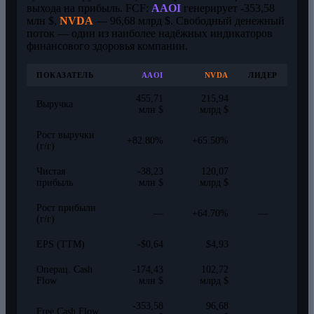
выхода на прибыль. FCF:
AAOI
генерирует -353,58
млн $,
NVDA
— 96,68 млрд $. Свободный денежный
поток — один из наиболее надёжных индикаторов
финансового здоровья компании.
ПОКАЗАТЕЛЬ
AAOI
NVDA
ЛИДЕР
455,71
215,94
Выручка
млн $
млрд $
Рост выручки
+82.80%
+65.50%
(г/г)
Чистая
-38,23
120,07
прибыль
млн $
млрд $
Рост прибыли
—
+64.70%
—
(г/г)
EPS (TTM)
-$0,64
$4,93
Операц. Cash
-174,43
102,72
Flow
млн $
млрд $
-353,58
96,68
Free Cash Flow