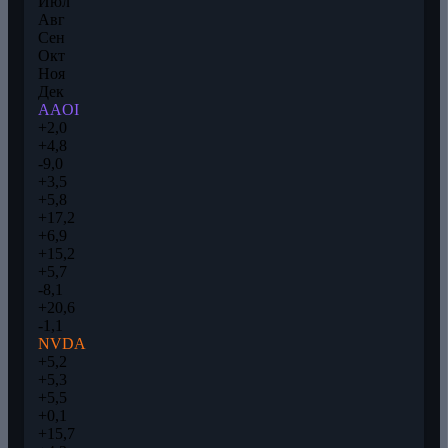
Июл
Авг
Сен
Окт
Ноя
Дек
AAOI
+2,0
+4,8
-9,0
+3,5
+5,8
+17,2
+6,9
+15,2
+5,7
-8,1
+20,6
-1,1
NVDA
+5,2
+5,3
+5,5
+0,1
+15,7