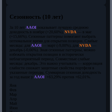
Сезонность (10 лет)
За 10 лет
AAOI
показывает лучшую среднюю
доходность в ноябре (+20,60%),
NVDA
— в мае
(+15,66%). Сезонные паттерны помогают выбрать
оптимальное время для открытия позиции. Слабые
месяцы: для
AAOI
— март (-9,00%), для
NVDA
—
декабрь (-0,66%). Зная сезонные паттерны, можно
избежать открытия позиции в исторически
неблагоприятный период. Совместные слабые
месяцы: декабрь. Это важно учитывать — корреляция
слабости снижает защитные свойства портфеля в
указанные периоды. Суммарная сезонная доходность
за год выше у
AAOI
: +63,29% против +62,01%.
Янв
Фев
Мар
Апр
Май
Июн