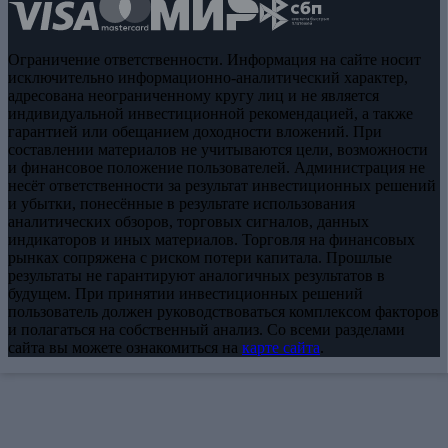
Ограничение ответственности. Информация на сайте носит
исключительно информационно-аналитический характер,
адресована неограниченному кругу лиц и не является
индивидуальной инвестиционной рекомендацией, а также
гарантией или обещанием доходности вложений. При
составлении материалов не учитываются цели, возможности
и финансовое положение пользователей. Администрация не
несёт ответственности за результат инвестиционных решений
и убытки, понесённые в результате использования
аналитических обзоров, торговых сигналов, данных
индикаторов и иных материалов. Торговля на финансовых
рынках сопряжена с риском потери капитала. Прошлые
результаты не гарантируют аналогичных результатов в
будущем. При принятии инвестиционных решений
пользователь должен руководствоваться комплексом факторов
и полагаться на собственный анализ. Со всеми разделами
сайта вы можете ознакомиться на
карте сайта
.