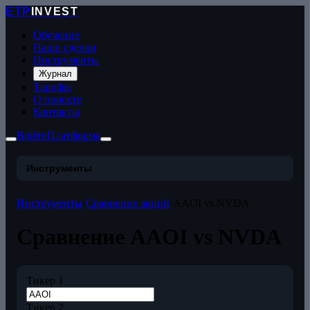
ETP
INVEST
Обучение
Наши сделки
Инструменты
Журнал
Тарифы
О проекте
Контакты
Войти
Платформа
Инструменты
Инструменты
›
Сравнение акций
›
AAOI vs NVDA
Сравнение AAOI vs NVDA
Тикер 1
Тикер 2