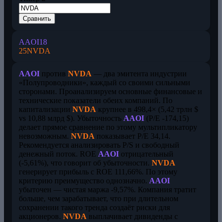
Сравнить
AAOI
18
25
NVDA
AAOI
против
NVDA
— два эмитента индустрии
«Полупроводники», каждый со своими сильными
сторонами. Проанализируем основные финансовые и
технические показатели обеих компаний. По
капитализации
NVDA
крупнее в 498,4× (5,42 трлн $
vs 10,88 млрд $). Убыточность
AAOI
(P/E -174,15)
делает прямое сравнение по этому мультипликатору
невозможным.
NVDA
показывает P/E 34,14.
Рекомендуется анализировать P/S и свободный
денежный поток. ROE
AAOI
отрицательный
(-5,61%), что говорит об убыточности.
NVDA
генерирует прибыль с ROE 111,66%. По этому
критерию преимущество однозначно.
AAOI
убыточен — чистая маржа -9,57%. Компания тратит
больше, чем зарабатывает, что при длительном
сохранении такого тренда создаёт риски для
акционеров.
NVDA
выплачивает дивиденды с