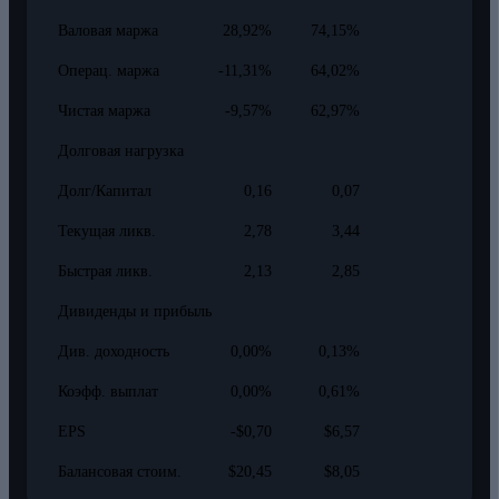
Валовая маржа
28,92%
74,15%
Операц. маржа
-11,31%
64,02%
Чистая маржа
-9,57%
62,97%
Долговая нагрузка
Долг/Капитал
0,16
0,07
Текущая ликв.
2,78
3,44
Быстрая ликв.
2,13
2,85
Дивиденды и прибыль
Див. доходность
0,00%
0,13%
Коэфф. выплат
0,00%
0,61%
EPS
-$0,70
$6,57
Балансовая стоим.
$20,45
$8,05