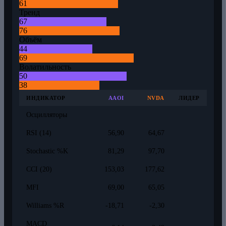
61
Тренд
67
76
Объём
44
69
Волатильность
50
38
ИНДИКАТОР
AAOI
NVDA
ЛИДЕР
Осцилляторы
RSI (14)
56,90
64,67
Stochastic %K
81,29
97,70
CCI (20)
153,03
177,62
MFI
69,00
65,05
Williams %R
-18,71
-2,30
MACD