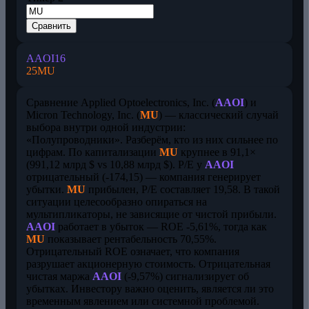
Сравнить
AAOI
16
25
MU
Сравнение Applied Optoelectronics, Inc. (
AAOI
) и
Micron Technology, Inc. (
MU
) — классический случай
выбора внутри одной индустрии:
«Полупроводники». Разберём, кто из них сильнее по
цифрам. По капитализации
MU
крупнее в 91,1×
(991,12 млрд $ vs 10,88 млрд $). P/E у
AAOI
отрицательный (-174,15) — компания генерирует
убытки.
MU
прибылен, P/E составляет 19,58. В такой
ситуации целесообразно опираться на
мультипликаторы, не зависящие от чистой прибыли.
AAOI
работает в убыток — ROE -5,61%, тогда как
MU
показывает рентабельность 70,55%.
Отрицательный ROE означает, что компания
разрушает акционерную стоимость. Отрицательная
чистая маржа
AAOI
(-9,57%) сигнализирует об
убытках. Инвестору важно оценить, является ли это
временным явлением или системной проблемой.