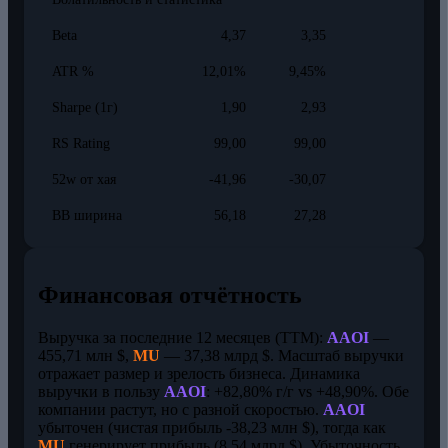
Beta
4,37
3,35
ATR %
12,01%
9,45%
Sharpe (1г)
1,90
2,93
RS Rating
99,00
99,00
52w от хая
-41,96
-30,07
BB ширина
56,18
27,28
Финансовая отчётность
Выручка за последние 12 месяцев (TTM):
AAOI
—
455,71 млн $,
MU
— 37,38 млрд $. Масштаб выручки
отражает размер и зрелость бизнеса. Динамика
выручки в пользу
AAOI
: +82,80% г/г vs +48,90%. Обе
компании растут, но с разной скоростью.
AAOI
убыточен (чистая прибыль -38,23 млн $), тогда как
MU
генерирует прибыль (8,54 млрд $). Убыточность