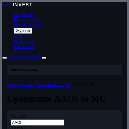
ETP
INVEST
Обучение
Наши сделки
Инструменты
Журнал
Тарифы
О проекте
Контакты
Войти
Платформа
Инструменты
Инструменты
›
Сравнение акций
›
AAOI vs MU
Сравнение AAOI vs MU
Тикер 1
Тикер 2