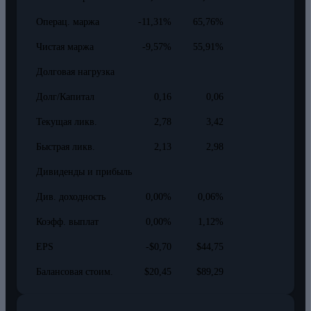
Операц. маржа
-11,31%
65,76%
Чистая маржа
-9,57%
55,91%
Долговая нагрузка
Долг/Капитал
0,16
0,06
Текущая ликв.
2,78
3,42
Быстрая ликв.
2,13
2,98
Дивиденды и прибыль
Див. доходность
0,00%
0,06%
Коэфф. выплат
0,00%
1,12%
EPS
-$0,70
$44,75
Балансовая стоим.
$20,45
$89,29