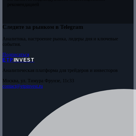
рекомендацией
Следите за рынком в Telegram
Аналитика, настроение рынка, лидеры дня и ключевые
события.
Подписаться
ETP
INVEST
Аналитическая платформа для трейдеров и инвесторов
Москва, ул. Тимура Фрунзе, 11с33
contact@etpinvest.ru