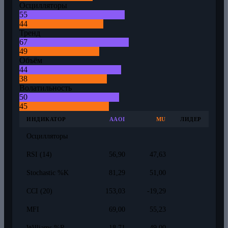
Осцилляторы
55
44
Тренд
67
49
Объём
44
38
Волатильность
50
45
ИНДИКАТОР
AAOI
MU
ЛИДЕР
Осцилляторы
RSI (14)
56,90
47,63
Stochastic %K
81,29
51,00
CCI (20)
153,03
-19,29
MFI
69,00
55,23
Williams %R
-18,71
-49,00