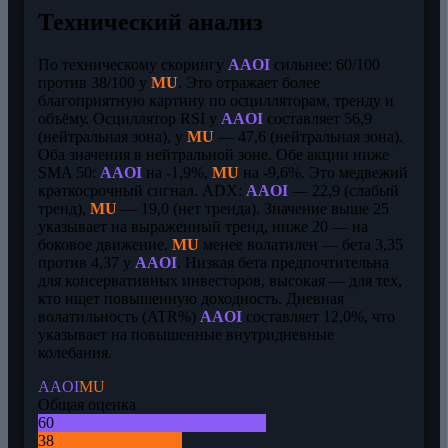
Технический анализ
По техническому скорингу
AAOI
сильнее: 60/100
против 38/100 у
MU
. Это отражает более
благоприятную картину по осцилляторам, тренду и
объёму. Осциллятор RSI у
AAOI
составляет 56,9
(нейтральная зона), у
MU
— 47,6 (нейтральная зона).
Оба значения в нейтральной зоне. Обе акции ниже
SMA 50:
AAOI
на -1,9%,
MU
на -9,6%. Это медвежий
краткосрочный сигнал. ADX:
AAOI
— 22,9 (слабый
тренд),
MU
— 19,0 (нет тренда). Значение выше 25
указывает на выраженный тренд, ниже 20 — на
боковое движение.
MU
менее волатилен — бета 3,35
против 4,37 у
AAOI
. Низкая бета предпочтительна
для консервативных инвесторов, высокая — для тех,
кто ищет повышенную доходность. Дневная
волатильность (ATR%)
AAOI
составляет 12,0%, что
указывает на повышенные внутридневные
колебания.
AAOI
MU
Общая оценка
60
38