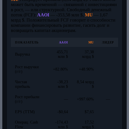
может быть временной — связанной с инвестициями
в рост, — или структурной. Свободный денежный
поток (FCF):
AAOI
— -353,58 млн $,
MU
— 1,67
млрд $. Положительный FCF говорит о способности
компании финансировать развитие, гасить долг и
возвращать капитал акционерам.
ПОКАЗАТЕЛЬ
AAOI
MU
ЛИДЕР
455,71
37,38
Выручка
млн $
млрд $
Рост выручки
+82.80%
+48.90%
(г/г)
Чистая
-38,23
8,54 млрд
прибыль
млн $
$
Рост прибыли
—
+997.60%
—
(г/г)
EPS (TTM)
-$0,64
$7,65
Операц. Cash
-174,43
17,52
Flow
млн $
млрд $