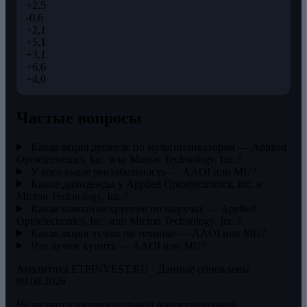
+2,5
-0,6
+2,1
+5,1
+3,1
+6,6
+4,0
Частые вопросы
Какая акция дешевле по мультипликаторам — Applied
Optoelectronics, Inc. или Micron Technology, Inc.?
У кого выше рентабельность — AAOI или MU?
Какие дивиденды у Applied Optoelectronics, Inc. и
Micron Technology, Inc.?
Какая компания крупнее по выручке — Applied
Optoelectronics, Inc. или Micron Technology, Inc.?
Какая акция лучше по технике — AAOI или MU?
Что лучше купить — AAOI или MU?
Аналитика ETPINVEST.RU · Данные обновлены
09.08.2026
Не является индивидуальной инвестиционной