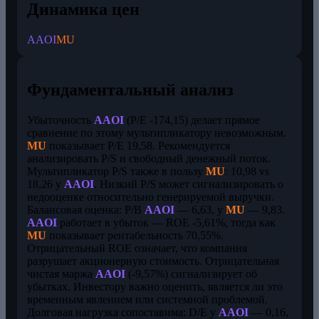
Динамика цен
AAOI
MU
Фундаментальный анализ
Убыточность
AAOI
(P/E -174,15) делает прямое
сравнение по этому мультипликатору невозможным.
MU
показывает P/E 19,58. Рекомендуется
анализировать P/S и свободный денежный поток.
Мультипликатор P/S также в пользу
MU
: 10,98 vs
18,26 у
AAOI
. Низкий P/S может сигнализировать о
недооценке относительно генерируемой выручки.
Балансовая оценка: P/B
AAOI
— 6,63, у
MU
— 9,83.
AAOI
работает в убыток — ROE -5,61%, тогда как
MU
показывает рентабельность 70,55%.
Отрицательный ROE означает, что компания
разрушает акционерную стоимость. Отрицательная
чистая маржа
AAOI
(-9,57%) сигнализирует об
убытках. Инвестору важно оценить, является ли это
временным явлением или системной проблемой.
Долговая нагрузка сопоставима: D/E у
AAOI
— 0,16,