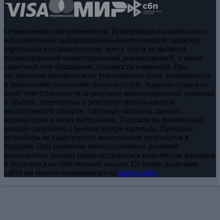
Ограничение ответственности. Информация на сайте носит
исключительно информационно-аналитический характер,
адресована неограниченному кругу лиц и не является
индивидуальной инвестиционной рекомендацией, а также
гарантией или обещанием доходности вложений. При
составлении материалов не учитываются цели, возможности
и финансовое положение пользователей. Администрация не
несёт ответственности за результат инвестиционных решений
и убытки, понесённые в результате использования
аналитических обзоров, торговых сигналов, данных
индикаторов и иных материалов. Торговля на финансовых
рынках сопряжена с риском потери капитала. Прошлые
результаты не гарантируют аналогичных результатов в
будущем. При принятии инвестиционных решений
пользователь должен руководствоваться комплексом факторов
и полагаться на собственный анализ. Со всеми разделами
сайта вы можете ознакомиться на
карте сайта
.