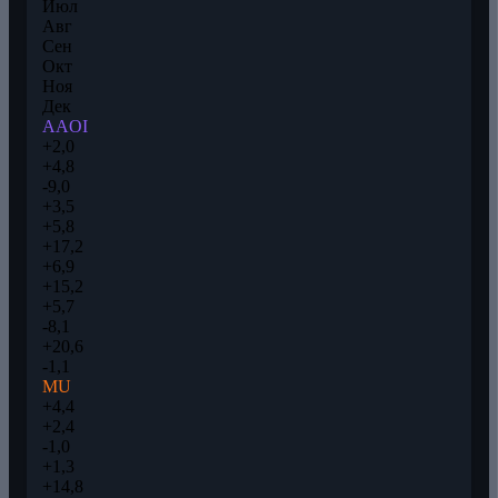
Июл
Авг
Сен
Окт
Ноя
Дек
AAOI
+2,0
+4,8
-9,0
+3,5
+5,8
+17,2
+6,9
+15,2
+5,7
-8,1
+20,6
-1,1
MU
+4,4
+2,4
-1,0
+1,3
+14,8