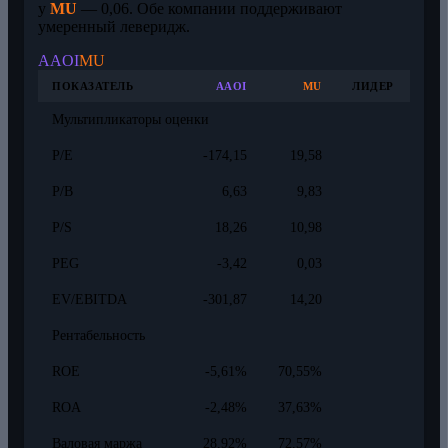
у
MU
— 0,06. Обе компании поддерживают
умеренный леверидж.
AAOI
MU
ПОКАЗАТЕЛЬ
AAOI
MU
ЛИДЕР
Мультипликаторы оценки
P/E
-174,15
19,58
P/B
6,63
9,83
P/S
18,26
10,98
PEG
-3,42
0,03
EV/EBITDA
-301,87
14,20
Рентабельность
ROE
-5,61%
70,55%
ROA
-2,48%
37,63%
Валовая маржа
28,92%
72,57%