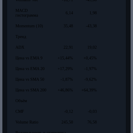
MACD
6,14
1,98
гистограмма
Momentum (10)
35,48
-43,38
Тренд
ADX
22,91
19,02
Цена vs EMA 9
+15,44%
+0,45%
Цена vs EMA 20
+17,29%
-1,97%
Цена vs SMA 50
-1,87%
-9,62%
Цена vs SMA 200
+46,86%
+64,39%
Объём
CMF
-0,12
-0,03
Volume Ratio
245,50
76,58
Волатильность и статистика