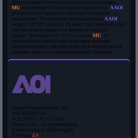
Дивидендная политика различается кардинально:
MU
обеспечивает 0,06% годовой доходности,
AAOI
реинвестирует прибыль в развитие без выплат
акционерам. Техническая картина в пользу
AAOI
:
скоринг 60/100 vs 38/100. Разрыв существенный, хотя
оба значения нуждаются в контексте текущего
тренда. Итоговый счёт 25:16 в пользу
MU
. По
совокупности показателей компания выглядит
привлекательнее для инвестора, хотя окончательное
решение зависит от индивидуальной стратегии.
Applied Optoelectronics, Inc.
AAOI
NASDAQ
$135,63
+$11,41 (+9,19%)
Технологии · Полупроводники
Капитализация: 10,88 млрд $
ETP Rank
4.9