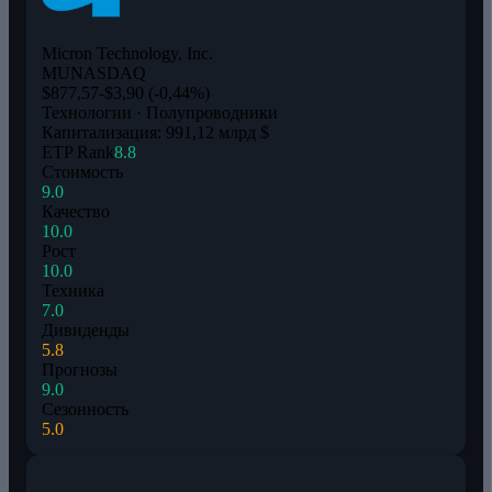
Micron Technology, Inc.
MU
NASDAQ
$877,57
-$3,90 (-0,44%)
Технологии · Полупроводники
Капитализация: 991,12 млрд $
ETP Rank
8.8
Стоимость
9.0
Качество
10.0
Рост
10.0
Техника
7.0
Дивиденды
5.8
Прогнозы
9.0
Сезонность
5.0