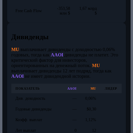
-353,58
1,67 млрд
Free Cash Flow
млн $
$
Дивиденды
MU
выплачивает дивиденды с доходностью 0,06%
годовых, тогда как
AAOI
дивиденды не платит. Это
критический фактор для инвесторов,
ориентированных на денежный поток.
MU
выплачивает дивиденды 12 лет подряд, тогда как
AAOI
не имеет дивидендной истории.
ПОКАЗАТЕЛЬ
AAOI
MU
ЛИДЕР
Див. доходность
—
0,06%
Годовые дивиденды
—
$0,30
Коэфф. выплат
—
1,12%
Лет выплат
0
12