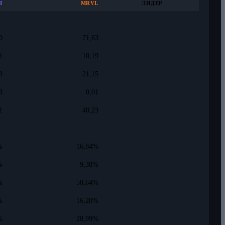
I
MRVL
ЛИДЕР
0
71,63
1
10,19
3
21,15
3
0,01
1
40,23
%
16,84%
%
9,38%
%
50,64%
%
16,20%
%
28,99%