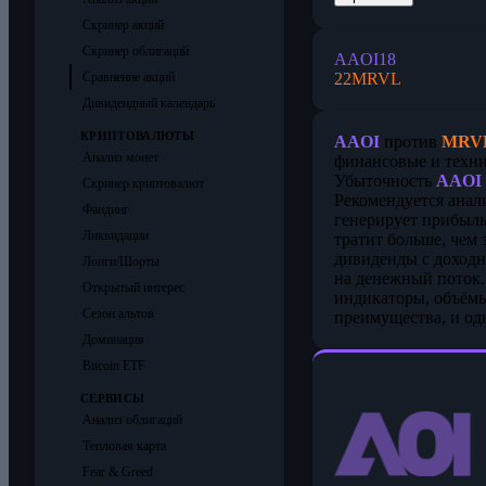
Скринер акций
Скринер облигаций
AAOI
18
22
MRVL
Сравнение акций
Дивидендный календарь
КРИПТОВАЛЮТЫ
AAOI
против
MRV
Анализ монет
финансовые и техни
Убыточность
AAOI
Скринер криптовалют
Рекомендуется анал
Фандинг
генерирует прибыль
Ликвидации
тратит больше, чем 
дивиденды с доходн
Лонги/Шорты
на денежный поток
Открытый интерес
индикаторы, объёмы
Сезон альтов
преимущества, и од
Доминация
Bitcoin ETF
СЕРВИСЫ
Анализ облигаций
Тепловая карта
Fear & Greed