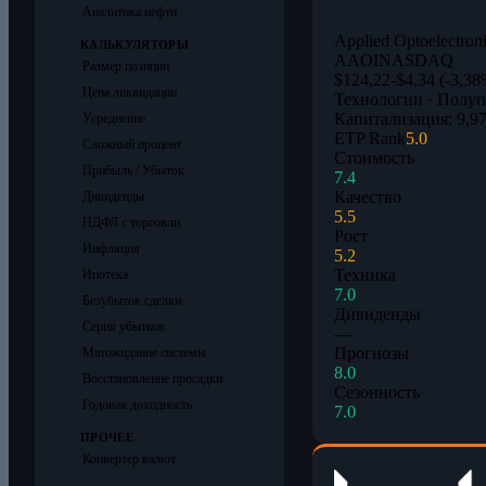
Аналитика нефти
Applied Optoelectroni
КАЛЬКУЛЯТОРЫ
AAOI
NASDAQ
Размер позиции
$124,22
-$4,34 (-3,38
Цена ликвидации
Технологии · Полу
Капитализация: 9,97
Усреднение
ETP Rank
5.0
Сложный процент
Стоимость
Прибыль / Убыток
7.4
Качество
Дивиденды
5.5
НДФЛ с торговли
Рост
Инфляция
5.2
Техника
Ипотека
7.0
Безубыток сделки
Дивиденды
Серия убытков
—
Прогнозы
Матожидание системы
8.0
Восстановление просадки
Сезонность
Годовая доходность
7.0
ПРОЧЕЕ
Конвертер валют