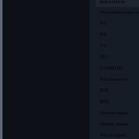
ПОКАЗАТЕЛЬ
Мультипликаторы о
P/E
P/B
P/S
PEG
EV/EBITDA
Рентабельность
ROE
ROA
Валовая маржа
Операц. маржа
Чистая маржа