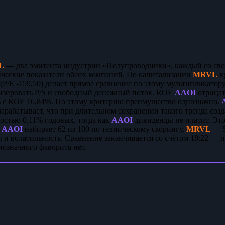
L
— два эмитента индустрии «Полупроводники», каждый со св
ческие показатели обеих компаний. По капитализации
MRVL
кр
(P/E -159,50) делает прямое сравнение по этому мультипликато
изировать P/S и свободный денежный поток. ROE
AAOI
отрицат
 с ROE 16,84%. По этому критерию преимущество однозначно.
зарабатывает, что при длительном сохранении такого тренда соз
остью 0,11% годовых, тогда как
AAOI
дивиденды не платит. Это
.
AAOI
набирает 62 из 100 по техническому скорингу,
MRVL
— 5
 и волатильность. Сравнение заканчивается со счётом 18:22 — 
нозначного фаворита нет.