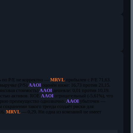
ь по P/E не корректно —
MRVL
прибылен с P/E 71,63.
выручке (P/S)
AAOI
оценён ниже: 16,73 против 21,15.
ансовая стоимость)
AAOI
дешевле: 0,01 против 10,19.
ностью активов. ROE
AAOI
отрицательный (-5,61%), что
ерию преимущество однозначно.
AAOI
убыточен —
м сохранении такого тренда создаёт риски для
16,
MRVL
— 0,29. Ни одна из компаний не имеет