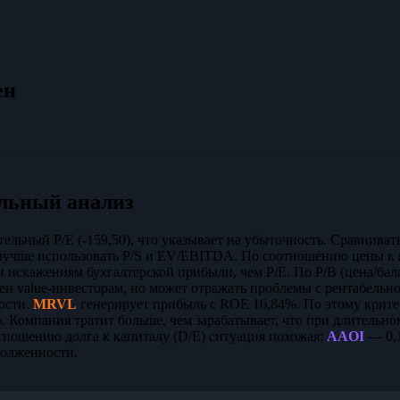
ен
льный анализ
ельный P/E (-159,50), что указывает на убыточность. Сравниват
лучше использовать P/S и EV/EBITDA. По соотношению цены к 
н искажениям бухгалтерской прибыли, чем P/E. По P/B (цена/бал
ен value-инвесторам, но может отражать проблемы с рентабель
ости.
MRVL
генерирует прибыль с ROE 16,84%. По этому крит
. Компания тратит больше, чем зарабатывает, что при длительно
тношению долга к капиталу (D/E) ситуация похожая:
AAOI
— 0,
долженности.