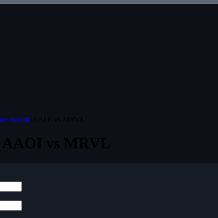
ие акций
›
AAOI vs MRVL
 AAOI vs MRVL