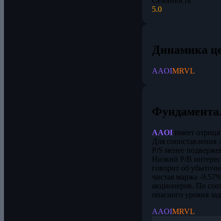
Сезонность
5.0
Динамика ц
AAOI
MRVL
Фундамента
AAOI
имеет отрицат
Для сопоставления 
P/S менее подверже
Низкий P/B интерес
говорит об убыточн
чистая маржа -9,57%
акционеров. По соо
опасного уровня за
AAOI
MRVL