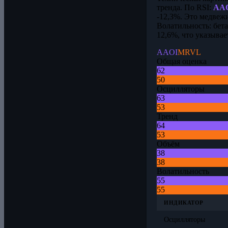
тренда. По RSI:
AA
-12,3%. Это медвеж
Волатильность: бет
12,6%, что указыва
AAOI
MRVL
Общая оценка
62
50
Осцилляторы
63
53
Тренд
64
53
Объём
38
38
Волатильность
55
55
ИНДИКАТОР
Осцилляторы