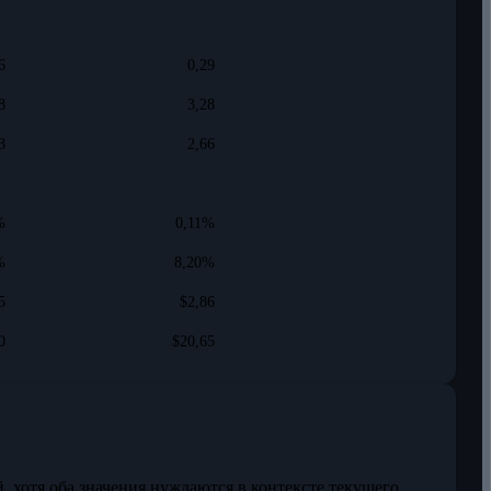
6
0,29
8
3,28
3
2,66
%
0,11%
%
8,20%
5
$2,86
0
$20,65
й, хотя оба значения нуждаются в контексте текущего