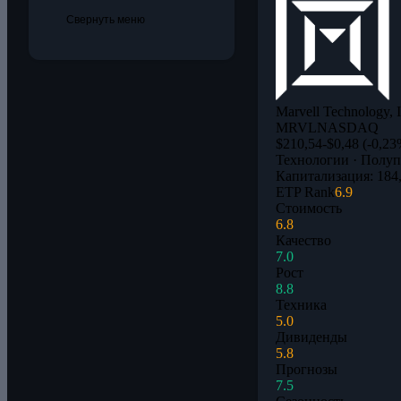
Свернуть меню
Marvell Technology, I
MRVL
NASDAQ
$210,54
-$0,48 (-0,23
Технологии · Полу
Капитализация: 184
ETP Rank
6.9
Стоимость
6.8
Качество
7.0
Рост
8.8
Техника
5.0
Дивиденды
5.8
Прогнозы
7.5