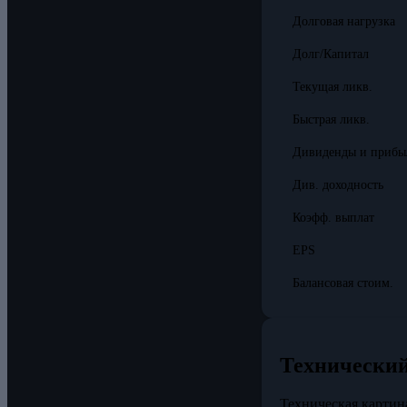
Долговая нагрузка
Долг/Капитал
Текущая ликв.
Быстрая ликв.
Дивиденды и прибы
Див. доходность
Коэфф. выплат
EPS
Балансовая стоим.
Технический
Техническая картин