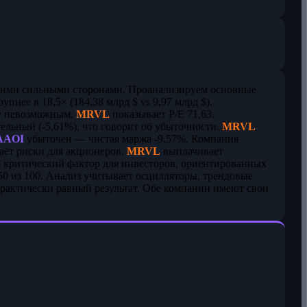
оими сильными сторонами. Проанализируем основные
упнее в 18,5× (184,38 млрд $ vs 9,97 млрд $).
ру невозможным.
MRVL
показывает P/E 71,63.
ельный (-5,61%), что говорит об убыточности.
MRVL
AAOI
убыточен — чистая маржа -9,57%. Компания
даёт риски для акционеров.
MRVL
выплачивает
 критический фактор для инвесторов, ориентированных
0 из 100. Анализ учитывает осцилляторы, трендовые
практически равный результат. Обе компании имеют свои