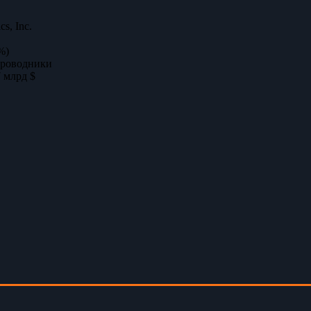
cs, Inc.
%)
проводники
 млрд $