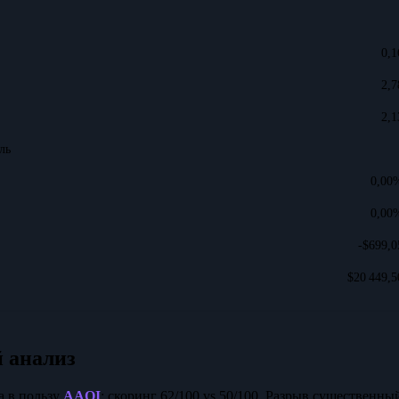
0,1
2,7
2,1
ль
0,00
0,00
-$699,0
$20 449,5
 анализ
а в пользу
AAOI
: скоринг 62/100 vs 50/100. Разрыв существенны