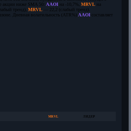
бе акции ниже SMA 50:
AAOI
на -10,7%,
MRVL
на
лабый тренд),
MRVL
— 22,2 (слабый тренд).
азоне. Дневная волатильность (ATR%)
AAOI
составляет
MRVL
ЛИДЕР