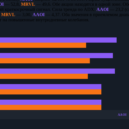
OI
— 52,8,
MRVL
— 49,6. Обе акции находятся в одной зоне. О
ий краткосрочный сигнал. Сила тренда по ADX:
AAOI
— 23,2 (с
а
MRVL
— 3,00,
AAOI
— 4,37. Оба значения в приемлемом диап
ет на повышенные внутридневные колебания.
AAOI