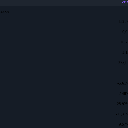
AAO
ценки
-159,5
0,0
16,7
-3,1
-275,9
-5,61
-2,48
28,92
-11,31
-9,57