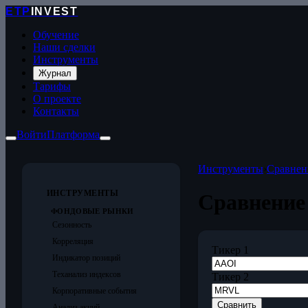
ETP
INVEST
Обучение
Наши сделки
Инструменты
Журнал
Тарифы
О проекте
Контакты
Войти
Платформа
Инструменты
›
Сравнен
ИНСТРУМЕНТЫ
Сравнение
ФОНДОВЫЕ РЫНКИ
Сезонность
Корреляция
Тикер 1
Индикатор позиций
Теханализ индексов
Тикер 2
Корпоративные события
Сравнить
Анализ акций