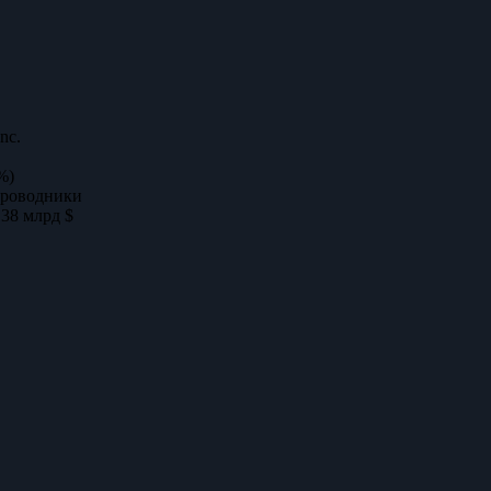
nc.
%)
проводники
,38 млрд $