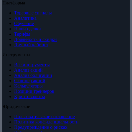
Платформа
Торговые сигналы
Аналитика
Обучение
Наши сделки
Тарифы
Лояльность и скидки
Личный кабинет
Инструменты
Все инструменты
Анализ акций
Анализ облигаций
Скринер акций
Калькуляторы
Позиции трейдеров
Криптовалюты
Юридическое
Пользовательское соглашение
Политика конфиденциальности
Предупреждение о рисках