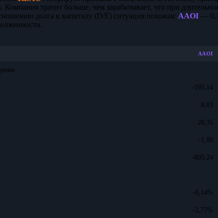
. Компания тратит больше, чем зарабатывает, что при длительно
тношению долга к капиталу (D/E) ситуация похожая:
AAOI
— 0,
долженности.
AAOI
ценки
-195,14
8,83
20,35
-1,80
-605,24
-6,14%
-2,77%