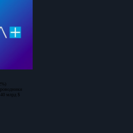
2%)
проводники
,40 млрд $