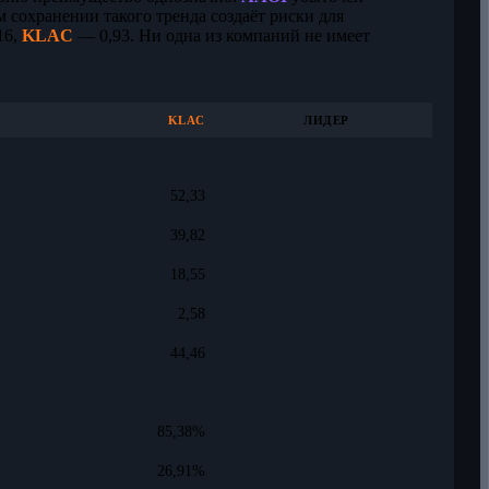
м сохранении такого тренда создаёт риски для
16,
KLAC
— 0,93. Ни одна из компаний не имеет
KLAC
ЛИДЕР
52,33
39,82
18,55
2,58
44,46
85,38%
26,91%