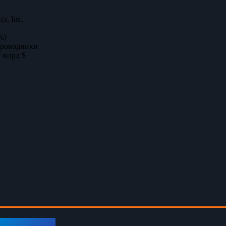
cs, Inc.
%)
проводники
 млрд $