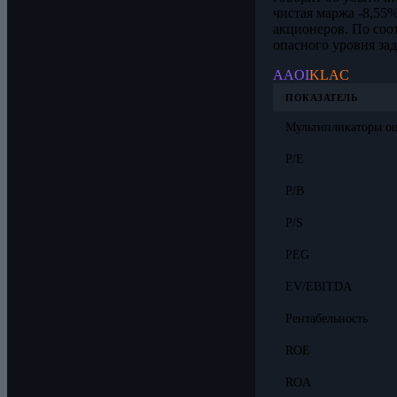
чистая маржа -8,55%
акционеров. По соо
опасного уровня за
AAOI
KLAC
ПОКАЗАТЕЛЬ
Мультипликаторы о
P/E
P/B
P/S
PEG
EV/EBITDA
Рентабельность
ROE
ROA