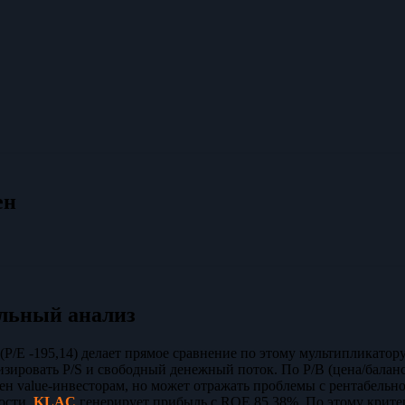
ен
льный анализ
(P/E -195,14) делает прямое сравнение по этому мультипликато
изировать P/S и свободный денежный поток. По P/B (цена/балан
ен value-инвесторам, но может отражать проблемы с рентабель
ости.
KLAC
генерирует прибыль с ROE 85,38%. По этому крит