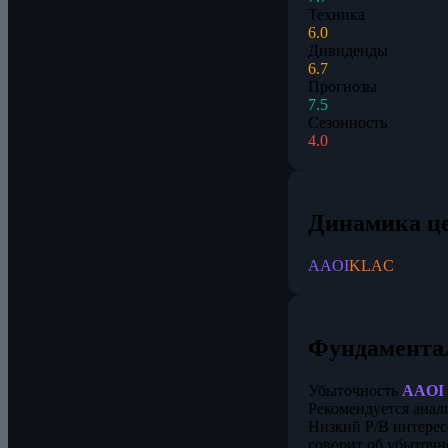
Техника
6.0
Дивиденды
6.7
Прогнозы
7.5
Сезонность
4.0
Динамика ц
AAOI
KLAC
Фундамента
Убыточность
AAOI
Рекомендуется анал
Низкий P/B интерес
говорит об убыточн