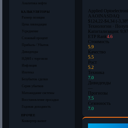
Аналитика нефти
Applied Optoelectroni
КАЛЬКУЛЯТОРЫ
AAOI
NASDAQ
Размер позиции
$124,22
-$4,34 (-3,38
Цена ликвидации
Технологии · Полу
Капитализация: 9,97
Усреднение
ETP Rank
4.6
Сложный процент
Стоимость
Прибыль / Убыток
5.9
Качество
Дивиденды
5.5
НДФЛ с торговли
Рост
Инфляция
5.2
Техника
Ипотека
7.0
Безубыток сделки
Дивиденды
Серия убытков
—
Прогнозы
Матожидание системы
7.5
Восстановление просадки
Сезонность
Годовая доходность
7.0
ПРОЧЕЕ
Конвертер валют