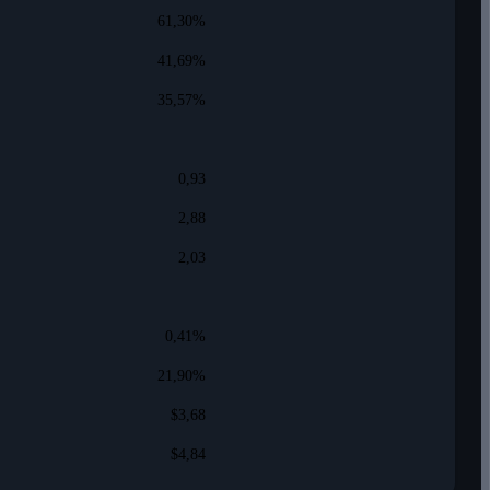
61,30%
41,69%
35,57%
0,93
2,88
2,03
0,41%
21,90%
$3,68
$4,84