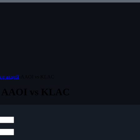
ие акций
›
AAOI vs KLAC
 AAOI vs KLAC