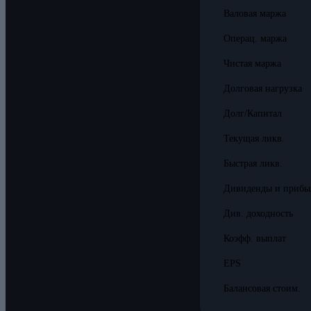
Валовая маржа
Операц. маржа
Чистая маржа
Долговая нагрузка
Долг/Капитал
Текущая ликв.
Быстрая ликв.
Дивиденды и прибы
Див. доходность
Коэфф. выплат
EPS
Балансовая стоим.