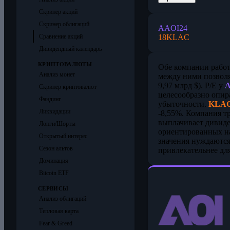
Скринер акций
Скринер облигаций
AAOI
24
18
KLAC
Сравнение акций
Дивидендный календарь
КРИПТОВАЛЮТЫ
Обе компании работа
Анализ монет
между ними позволя
9,97 млрд $). P/E у
Скринер криптовалют
целесообразно опир
Фандинг
убыточности.
KLA
Ликвидации
-8,55%. Компания тр
выплачивает дивиде
Лонги/Шорты
ориентированных на
Открытый интерес
значения нуждаются 
Сезон альтов
привлекательнее дл
Доминация
Bitcoin ETF
СЕРВИСЫ
Анализ облигаций
Тепловая карта
Fear & Greed