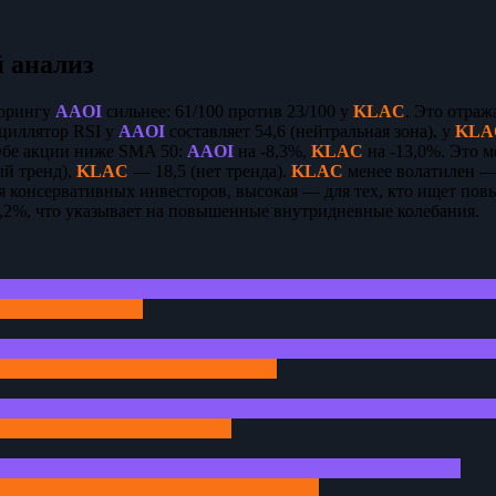
 анализ
корингу
AAOI
сильнее: 61/100 против 23/100 у
KLAC
. Это отраж
сциллятор RSI у
AAOI
составляет 54,6 (нейтральная зона), у
KLA
Обе акции ниже SMA 50:
AAOI
на -8,3%,
KLAC
на -13,0%. Это 
ый тренд),
KLAC
— 18,5 (нет тренда).
KLAC
менее волатилен — 
я консервативных инвесторов, высокая — для тех, кто ищет по
2,2%, что указывает на повышенные внутридневные колебания.