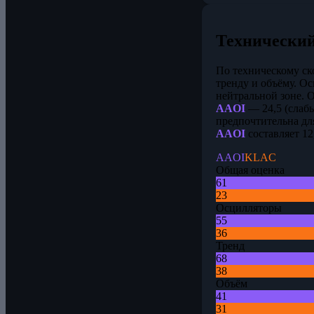
Технический
По техническому с
тренду и объёму. О
нейтральной зоне. 
AAOI
— 24,5 (слаб
предпочтительна дл
AAOI
составляет 1
AAOI
KLAC
Общая оценка
61
23
Осцилляторы
55
36
Тренд
68
38
Объём
41
31