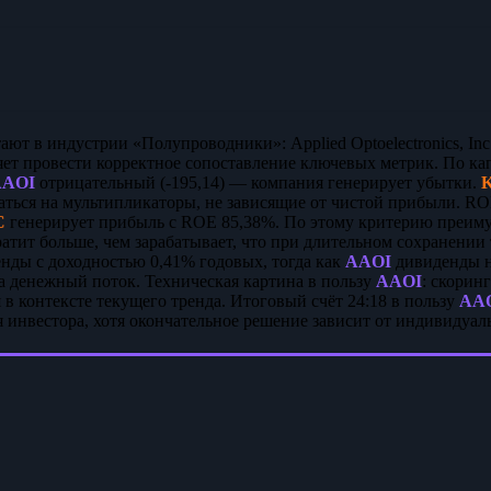
ют в индустрии «Полупроводники»: Applied Optoelectronics, Inc.
ет провести корректное сопоставление ключевых метрик. По к
AAOI
отрицательный (-195,14) — компания генерирует убытки.
аться на мультипликаторы, не зависящие от чистой прибыли. R
C
генерирует прибыль с ROE 85,38%. По этому критерию преим
атит больше, чем зарабатывает, что при длительном сохранении 
нды с доходностью 0,41% годовых, тогда как
AAOI
дивиденды не
 денежный поток. Техническая картина в пользу
AAOI
: скорин
в контексте текущего тренда. Итоговый счёт 24:18 в пользу
AA
я инвестора, хотя окончательное решение зависит от индивидуал