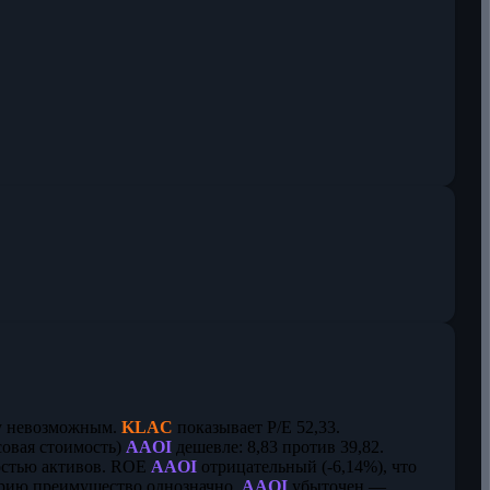
ру невозможным.
KLAC
показывает P/E 52,33.
совая стоимость)
AAOI
дешевле: 8,83 против 39,82.
ностью активов. ROE
AAOI
отрицательный (-6,14%), что
ерию преимущество однозначно.
AAOI
убыточен —