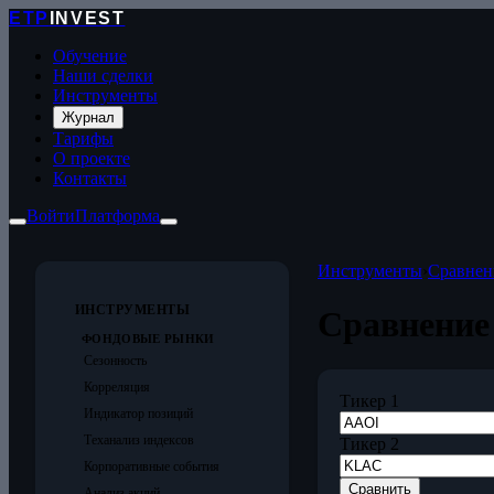
ETP
INVEST
Обучение
Наши сделки
Инструменты
Журнал
Тарифы
О проекте
Контакты
Войти
Платформа
Инструменты
›
Сравнен
ИНСТРУМЕНТЫ
Сравнение
ФОНДОВЫЕ РЫНКИ
Сезонность
Корреляция
Тикер 1
Индикатор позиций
Теханализ индексов
Тикер 2
Корпоративные события
Сравнить
Анализ акций