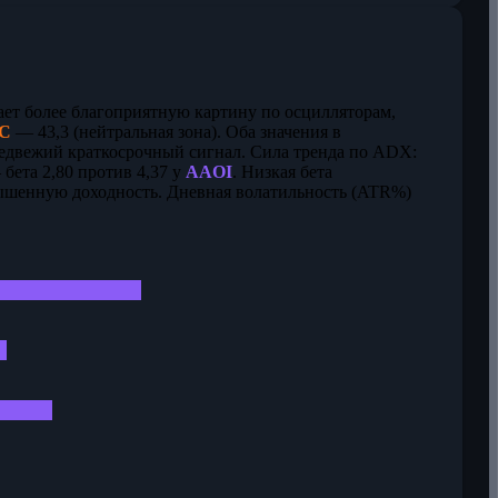
ает более благоприятную картину по осцилляторам,
C
— 43,3 (нейтральная зона). Оба значения в
медвежий краткосрочный сигнал. Сила тренда по ADX:
бета 2,80 против 4,37 у
AAOI
. Низкая бета
вышенную доходность. Дневная волатильность (ATR%)