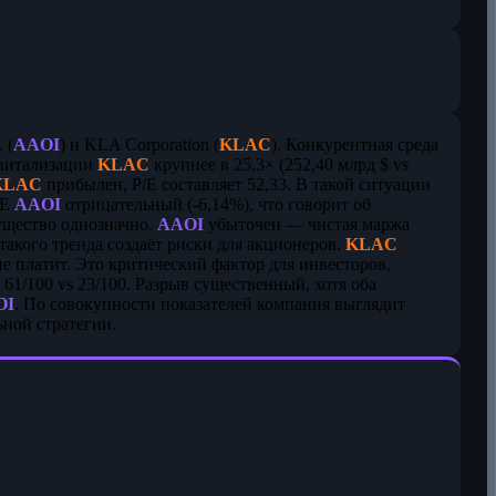
 (
AAOI
) и KLA Corporation (
KLAC
). Конкурентная среда
апитализации
KLAC
крупнее в 25,3× (252,40 млрд $ vs
KLAC
прибылен, P/E составляет 52,33. В такой ситуации
OE
AAOI
отрицательный (-6,14%), что говорит об
ущество однозначно.
AAOI
убыточен — чистая маржа
такого тренда создаёт риски для акционеров.
KLAC
 платит. Это критический фактор для инвесторов,
г 61/100 vs 23/100. Разрыв существенный, хотя оба
OI
. По совокупности показателей компания выглядит
ьной стратегии.