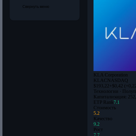
Свернуть меню
KLA Corporation
KLAC
NASDAQ
$193,22
+$0,42 (+0,2
Технологии · Полу
Капитализация: 252
ETP Rank
7.1
Стоимость
5.2
Качество
9.2
Рост
7.7