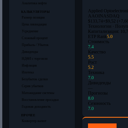
Аналитика нефти
Applied Optoelectroni
КАЛЬКУЛЯТОРЫ
AAOI
NASDAQ
Размер позиции
$133,74
+$9,52 (+7,6
Цена ликвидации
Технологии · Полу
Капитализация: 10,
Усреднение
ETP Rank
5.0
Сложный процент
Стоимость
Прибыль / Убыток
7.4
Качество
Дивиденды
5.5
НДФЛ с торговли
Рост
Инфляция
5.2
Техника
Ипотека
7.0
Безубыток сделки
Дивиденды
Серия убытков
—
Прогнозы
Матожидание системы
8.0
Восстановление просадки
Сезонность
Годовая доходность
7.0
ПРОЧЕЕ
Конвертер валют