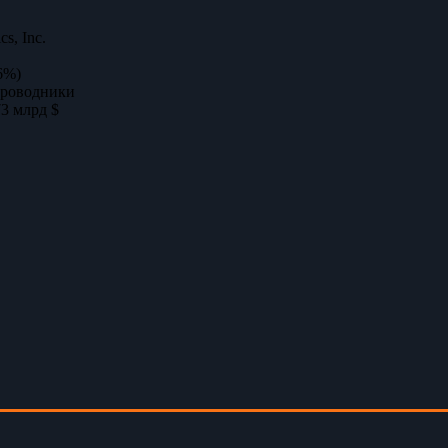
cs, Inc.
6%)
проводники
73 млрд $