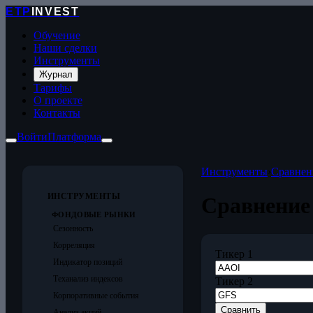
ETP
INVEST
Обучение
Наши сделки
Инструменты
Журнал
Тарифы
О проекте
Контакты
Войти
Платформа
Инструменты
›
Сравнен
ИНСТРУМЕНТЫ
Сравнение
ФОНДОВЫЕ РЫНКИ
Сезонность
Корреляция
Тикер 1
Индикатор позиций
Теханализ индексов
Тикер 2
Корпоративные события
Сравнить
Анализ акций