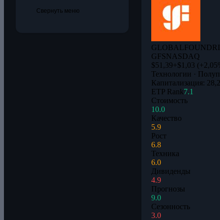
Свернуть меню
GLOBALFOUNDRIE
GFS
NASDAQ
$51,39
+$1,03 (+2,05
Технологии · Полу
Капитализация: 28,
ETP Rank
7.1
Стоимость
10.0
Качество
5.9
Рост
6.8
Техника
6.0
Дивиденды
4.9
Прогнозы
9.0
Сезонность
3.0