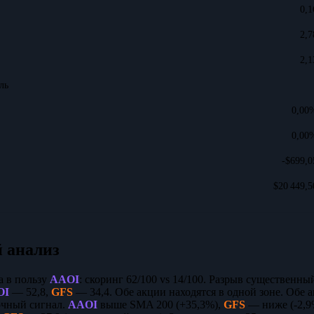
0,1
2,7
2,1
ль
0,00
0,00
-$699,0
$20 449,5
 анализ
а в пользу
AAOI
: скоринг 62/100 vs 14/100. Разрыв существенны
OI
— 52,8,
GFS
— 34,4. Обе акции находятся в одной зоне. Обе
очный сигнал.
AAOI
выше SMA 200 (+35,3%),
GFS
— ниже (-2,9