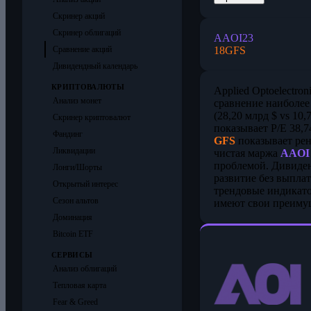
Скринер акций
Скринер облигаций
AAOI
23
18
GFS
Сравнение акций
Дивидендный календарь
КРИПТОВАЛЮТЫ
Applied Optoelectronic
Анализ монет
сравнение наиболее
(28,20 млрд $ vs 10
Скринер криптовалют
показывает P/E 38,
Фандинг
GFS
показывает рен
Ликвидации
чистая маржа
AAOI
проблемой. Дивиден
Лонги/Шорты
развитие без выпла
Открытый интерес
трендовые индикато
Сезон альтов
имеют свои преимущ
Доминация
Bitcoin ETF
СЕРВИСЫ
Анализ облигаций
Тепловая карта
Fear & Greed