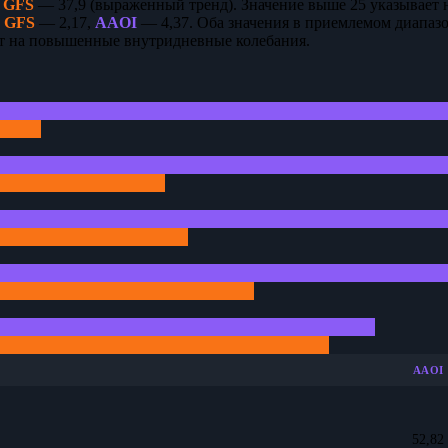
,
GFS
— 37,9 (выраженный тренд). Значение выше 25 указывает 
а
GFS
— 2,17,
AAOI
— 4,37. Оба значения в приемлемом диапаз
ет на повышенные внутридневные колебания.
AAOI
52,82