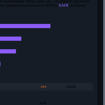
на выраженный тренд, ниже 20 — на боковое движение.
оне. Дневная волатильность (ATR%)
AAOI
составляет
GFS
ЛИДЕР
34,40