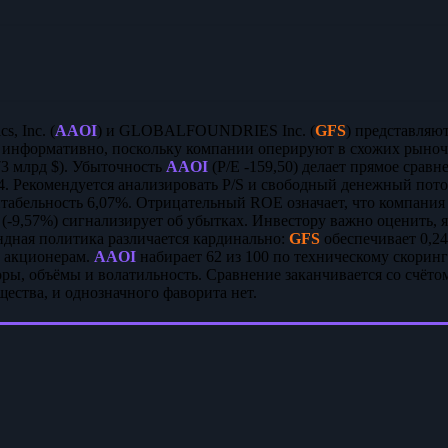
s, Inc. (
AAOI
) и GLOBALFOUNDRIES Inc. (
GFS
) представляю
 информативно, поскольку компании оперируют в схожих рыно
,73 млрд $). Убыточность
AAOI
(P/E -159,50) делает прямое сра
74. Рекомендуется анализировать P/S и свободный денежный пот
табельность 6,07%. Отрицательный ROE означает, что компания
(-9,57%) сигнализирует об убытках. Инвестору важно оценить, 
дная политика различается кардинально:
GFS
обеспечивает 0,2
т акционерам.
AAOI
набирает 62 из 100 по техническому скоринг
ры, объёмы и волатильность. Сравнение заканчивается со счёто
ества, и однозначного фаворита нет.