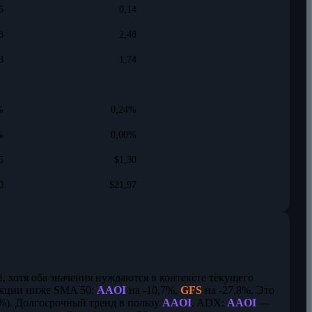
6
0,14
8
2,48
3
1,74
%
0,24%
%
0,00%
5
$1,30
0
$21,97
й, хотя оба значения нуждаются в контексте текущего
 акции ниже SMA 50:
AAOI
на -10,7%,
GFS
на -27,8%. Это
%). Долгосрочный тренд в пользу
AAOI
. ADX:
AAOI
—