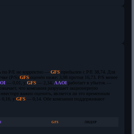
ь по P/E не корректно —
GFS
прибылен с P/E 38,74. Для
чке (P/S)
GFS
оценён ниже: 3,98 против 16,73. P/S менее
OI
— 0,01, у
GFS
— 2,34.
AAOI
работает в убыток —
значает, что компания разрушает акционерную
Инвестору важно оценить, является ли это временным
0,16, у
GFS
— 0,14. Обе компании поддерживают
I
GFS
ЛИДЕР