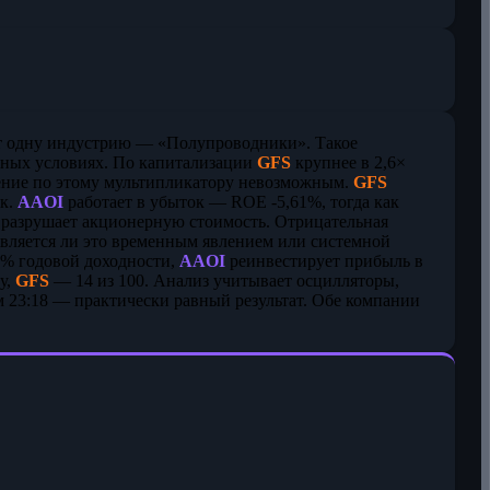
т одну индустрию — «Полупроводники». Такое
чных условиях. По капитализации
GFS
крупнее в 2,6×
внение по этому мультипликатору невозможным.
GFS
ок.
AAOI
работает в убыток — ROE -5,61%, тогда как
 разрушает акционерную стоимость. Отрицательная
является ли это временным явлением или системной
4% годовой доходности,
AAOI
реинвестирует прибыль в
у,
GFS
— 14 из 100. Анализ учитывает осцилляторы,
м 23:18 — практически равный результат. Обе компании