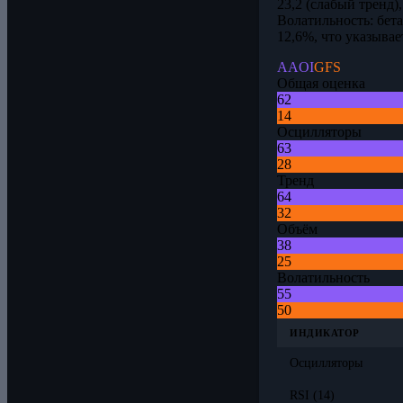
23,2 (слабый тренд)
Волатильность: бет
12,6%, что указыва
AAOI
GFS
Общая оценка
62
14
Осцилляторы
63
28
Тренд
64
32
Объём
38
25
Волатильность
55
50
ИНДИКАТОР
Осцилляторы
RSI (14)