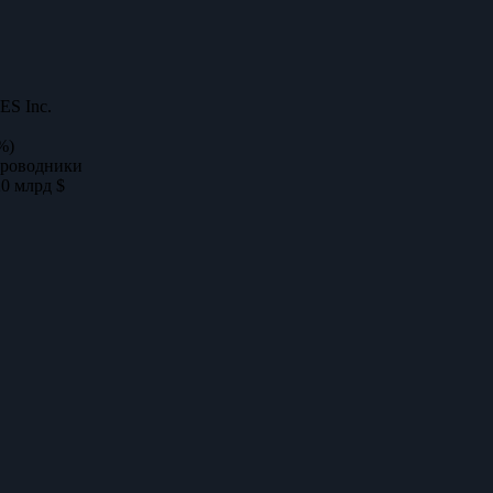
S Inc.
%)
проводники
20 млрд $