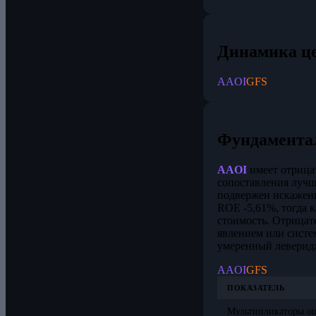
Динамика ц
AAOI
GFS
Фундамента
AAOI
имеет отрицат
сопоставления лучш
подвержен искажени
ROE -5,61%, тогда 
стоимость. Отрицат
явлением или систе
умеренный леверид
AAOI
GFS
ПОКАЗАТЕЛЬ
Мультипликаторы о