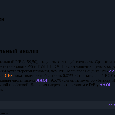
ен
льный анализ
ельный P/E (-159,50), что указывает на убыточность. Сравниват
е использовать P/S и EV/EBITDA. По соотношению цены к выру
ям бухгалтерской прибыли, чем P/E. Балансовая оценка: P/B
AA
как
GFS
показывает рентабельность 6,07%. Отрицательный ROE о
ельная чистая маржа
AAOI
(-9,57%) сигнализирует об убытках. 
мной проблемой. Долговая нагрузка сопоставима: D/E у
AAOI
— 
ж.
AAO
ценки