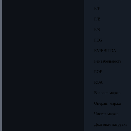
P/E
P/B
P/S
PEG
EV/EBITDA
Рентабельность
ROE
ROA
Валовая маржа
Операц. маржа
Чистая маржа
Долговая нагрузка