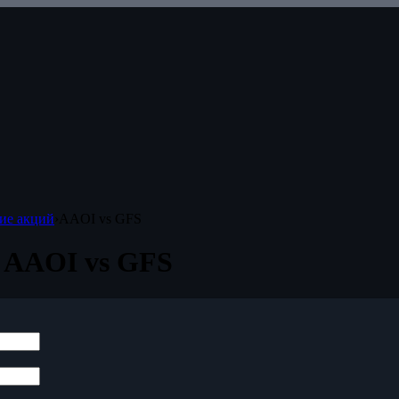
ие акций
›
AAOI vs GFS
 AAOI vs GFS