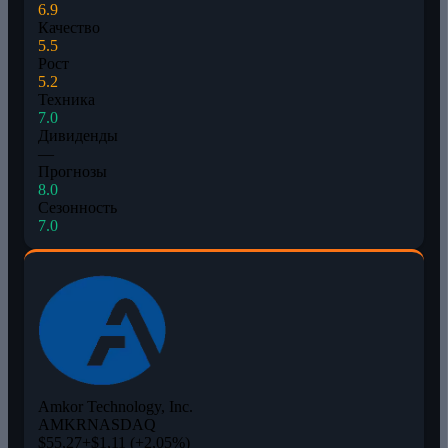
6.9
Качество
5.5
Рост
5.2
Техника
7.0
Дивиденды
—
Прогнозы
8.0
Сезонность
7.0
Amkor Technology, Inc.
AMKR
NASDAQ
$55,27
+$1,11 (+2,05%)