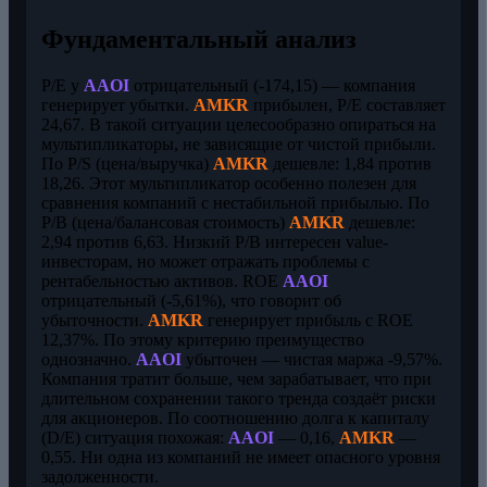
Фундаментальный анализ
P/E у
AAOI
отрицательный (-174,15) — компания
генерирует убытки.
AMKR
прибылен, P/E составляет
24,67. В такой ситуации целесообразно опираться на
мультипликаторы, не зависящие от чистой прибыли.
По P/S (цена/выручка)
AMKR
дешевле: 1,84 против
18,26. Этот мультипликатор особенно полезен для
сравнения компаний с нестабильной прибылью. По
P/B (цена/балансовая стоимость)
AMKR
дешевле:
2,94 против 6,63. Низкий P/B интересен value-
инвесторам, но может отражать проблемы с
рентабельностью активов. ROE
AAOI
отрицательный (-5,61%), что говорит об
убыточности.
AMKR
генерирует прибыль с ROE
12,37%. По этому критерию преимущество
однозначно.
AAOI
убыточен — чистая маржа -9,57%.
Компания тратит больше, чем зарабатывает, что при
длительном сохранении такого тренда создаёт риски
для акционеров. По соотношению долга к капиталу
(D/E) ситуация похожая:
AAOI
— 0,16,
AMKR
—
0,55. Ни одна из компаний не имеет опасного уровня
задолженности.