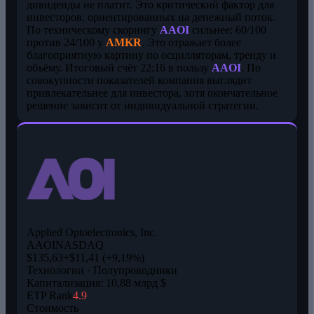
дивиденды не платит. Это критический фактор для
инвесторов, ориентированных на денежный поток.
По техническому скорингу
AAOI
сильнее: 60/100
против 24/100 у
AMKR
. Это отражает более
благоприятную картину по осцилляторам, тренду и
объёму. Итоговый счёт 22:16 в пользу
AAOI
. По
совокупности показателей компания выглядит
привлекательнее для инвестора, хотя окончательное
решение зависит от индивидуальной стратегии.
Applied Optoelectronics, Inc.
AAOI
NASDAQ
$135,63
+$11,41 (+9,19%)
Технологии · Полупроводники
Капитализация: 10,88 млрд $
ETP Rank
4.9
Стоимость