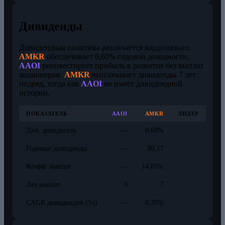
Дивиденды
Дивидендная политика различается кардинально:
AMKR
обеспечивает 0,60% годовой доходности,
AAOI
реинвестирует прибыль в развитие без выплат
акционерам.
AMKR
выплачивает дивиденды 7 лет
подряд, тогда как
AAOI
не имеет дивидендной
истории.
ПОКАЗАТЕЛЬ
AAOI
AMKR
ЛИДЕР
Див. доходность
—
0,60%
Годовые дивиденды
—
$0,17
Коэфф. выплат
—
14,85%
Лет выплат
0
7
CAGR дивидендов (5л)
—
-0,35%