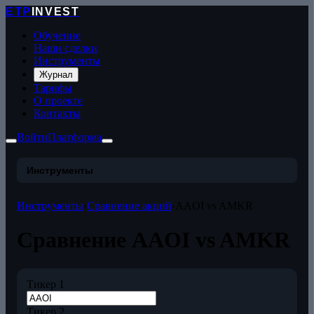
ETP
INVEST
Обучение
Наши сделки
Инструменты
Журнал
Тарифы
О проекте
Контакты
Войти
Платформа
Инструменты
Инструменты
›
Сравнение акций
›
AAOI vs AMKR
Сравнение AAOI vs AMKR
Тикер 1
Тикер 2