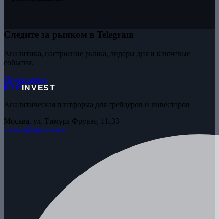
Следите за рынком в Telegram
Аналитика, настроение рынка, лидеры дня и ключевые
события.
Подписаться
ETP
INVEST
Аналитическая платформа для трейдеров и инвесторов
Москва, ул. Тимура Фрунзе, 11с33
contact@etpinvest.ru