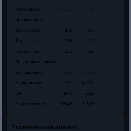
Чистая маржа
-9,57%
7,45%
Долговая нагрузка
Долг/Капитал
0,16
0,55
Текущая ликв.
2,78
2,17
Быстрая ликв.
2,13
1,91
Дивиденды и прибыль
Див. доходность
0,00%
0,60%
Коэфф. выплат
0,00%
14,85%
EPS
-$0,70
$2,24
Балансовая стоим.
$20,45
$18,93
Технический анализ