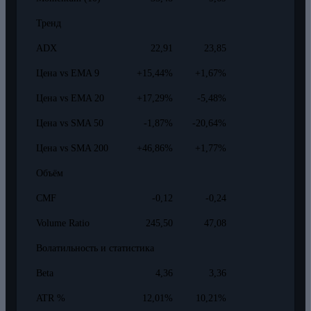
Тренд
ADX
22,91
23,85
Цена vs EMA 9
+15,44%
+1,67%
Цена vs EMA 20
+17,29%
-5,48%
Цена vs SMA 50
-1,87%
-20,64%
Цена vs SMA 200
+46,86%
+1,77%
Объём
CMF
-0,12
-0,24
Volume Ratio
245,50
47,08
Волатильность и статистика
Beta
4,36
3,36
ATR %
12,01%
10,21%