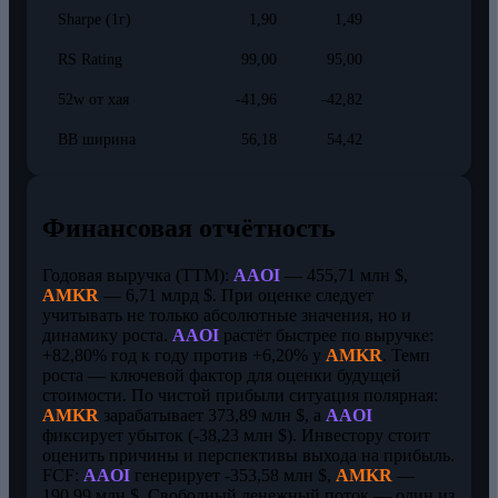
Sharpe (1г)
1,90
1,49
RS Rating
99,00
95,00
52w от хая
-41,96
-42,82
BB ширина
56,18
54,42
Финансовая отчётность
Годовая выручка (TTM):
AAOI
— 455,71 млн $,
AMKR
— 6,71 млрд $. При оценке следует
учитывать не только абсолютные значения, но и
динамику роста.
AAOI
растёт быстрее по выручке:
+82,80% год к году против +6,20% у
AMKR
. Темп
роста — ключевой фактор для оценки будущей
стоимости. По чистой прибыли ситуация полярная:
AMKR
зарабатывает 373,89 млн $, а
AAOI
фиксирует убыток (-38,23 млн $). Инвестору стоит
оценить причины и перспективы выхода на прибыль.
FCF:
AAOI
генерирует -353,58 млн $,
AMKR
—
190,99 млн $. Свободный денежный поток — один из