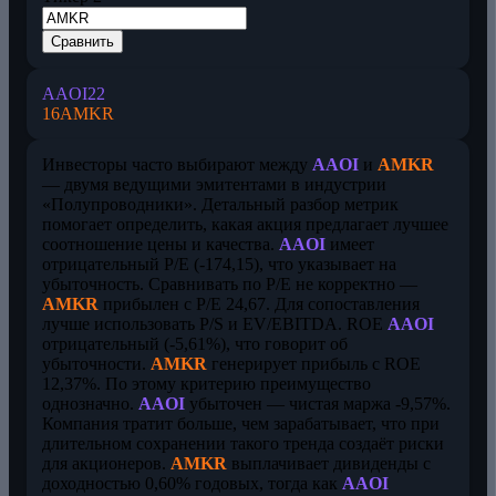
Сравнить
AAOI
22
16
AMKR
Инвесторы часто выбирают между
AAOI
и
AMKR
— двумя ведущими эмитентами в индустрии
«Полупроводники». Детальный разбор метрик
помогает определить, какая акция предлагает лучшее
соотношение цены и качества.
AAOI
имеет
отрицательный P/E (-174,15), что указывает на
убыточность. Сравнивать по P/E не корректно —
AMKR
прибылен с P/E 24,67. Для сопоставления
лучше использовать P/S и EV/EBITDA. ROE
AAOI
отрицательный (-5,61%), что говорит об
убыточности.
AMKR
генерирует прибыль с ROE
12,37%. По этому критерию преимущество
однозначно.
AAOI
убыточен — чистая маржа -9,57%.
Компания тратит больше, чем зарабатывает, что при
длительном сохранении такого тренда создаёт риски
для акционеров.
AMKR
выплачивает дивиденды с
доходностью 0,60% годовых, тогда как
AAOI