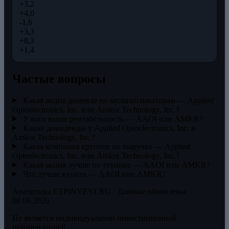
+3,2
+4,0
-1,6
+3,3
+8,3
+1,4
Частые вопросы
Какая акция дешевле по мультипликаторам — Applied
Optoelectronics, Inc. или Amkor Technology, Inc.?
У кого выше рентабельность — AAOI или AMKR?
Какие дивиденды у Applied Optoelectronics, Inc. и
Amkor Technology, Inc.?
Какая компания крупнее по выручке — Applied
Optoelectronics, Inc. или Amkor Technology, Inc.?
Какая акция лучше по технике — AAOI или AMKR?
Что лучше купить — AAOI или AMKR?
Аналитика ETPINVEST.RU · Данные обновлены
08.08.2026
Не является индивидуальной инвестиционной
рекомендацией