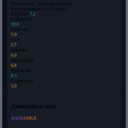
Технологии · Полупроводники
Капитализация: 13,73 млрд $
ETP Rank
7.2
Стоимость
10.0
Качество
5.9
Рост
5.7
Техника
6.0
Дивиденды
6.8
Прогнозы
8.5
Сезонность
5.0
Динамика цен
AAOI
AMKR