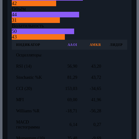
42
Объём
44
31
Волатильность
50
43
ИНДИКАТОР
AAOI
AMKR
ЛИДЕР
Осцилляторы
RSI (14)
56,90
43,20
Stochastic %K
81,29
43,72
CCI (20)
153,03
-34,65
MFI
69,00
41,96
Williams %R
-18,71
-56,28
MACD
6,14
0,27
гистограмма
Momentum (10)
35,48
-9,69