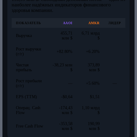
наиболее надёжных индикаторов финансового
здоровья компании.
ПОКАЗАТЕЛЬ
AAOI
AMKR
ЛИДЕР
455,71
6,71 млрд
Выручка
млн $
$
Рост выручки
+82.80%
+6.20%
(г/г)
Чистая
-38,23 млн
373,89
прибыль
$
млн $
Рост прибыли
—
+5.60%
—
(г/г)
EPS (TTM)
-$0,64
$1,51
Операц. Cash
-174,43
1,10 млрд
Flow
млн $
$
-353,58
190,99
Free Cash Flow
млн $
млн $