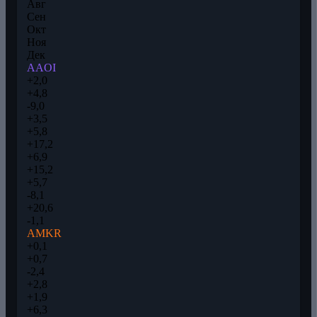
Авг
Сен
Окт
Ноя
Дек
AAOI
+2,0
+4,8
-9,0
+3,5
+5,8
+17,2
+6,9
+15,2
+5,7
-8,1
+20,6
-1,1
AMKR
+0,1
+0,7
-2,4
+2,8
+1,9
+6,3