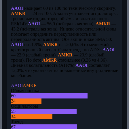
AAOI
набирает 60 из 100 по техническому скорингу,
AMKR
— 24 из 100. Анализ учитывает осцилляторы,
трендовые индикаторы, объёмы и волатильность.
RSI(14):
AAOI
— 56,9 (нейтральная зона),
AMKR
—
43,2 (нейтральная зона). Индекс относительной силы
помогает определить перекупленность или
перепроданность актива. Обе акции ниже SMA 50:
AAOI
на -1,9%,
AMKR
на -20,6%. Это медвежий
краткосрочный сигнал. Сила тренда по ADX:
AAOI
— 22,9 (слабый тренд),
AMKR
— 23,9 (слабый
тренд). По бете
AMKR
стабильнее (3,36 vs 4,36).
Дневная волатильность (ATR%)
AAOI
составляет
12,0%, что указывает на повышенные внутридневные
колебания.
AAOI
AMKR
Общая оценка
60
24
Осцилляторы
55
34
Тренд
67