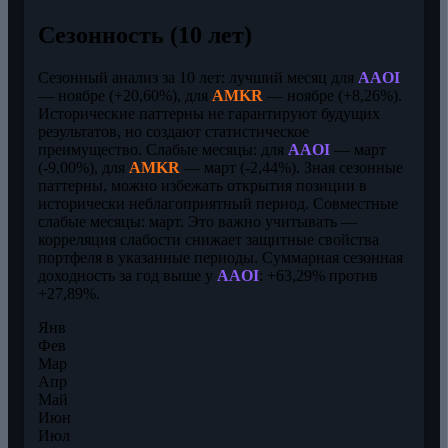
Сезонность (10 лет)
Сезонный анализ за 10 лет: лучший месяц для
AAOI
— ноябре (+20,60%), для
AMKR
— ноябре (+8,26%).
Исторические паттерны не гарантируют будущих
результатов, но создают статистическое
преимущество. Слабые месяцы: для
AAOI
— март
(-9,00%), для
AMKR
— март (-2,44%). Зная сезонные
паттерны, можно избежать открытия позиции в
исторически неблагоприятный период. Совместные
слабые месяцы: март. Это важно учитывать —
корреляция слабости снижает защитные свойства
портфеля в указанные периоды. Суммарная сезонная
доходность за год выше у
AAOI
: +63,29% против
+27,89%.
Янв
Фев
Мар
Апр
Май
Июн
Июл