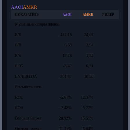
AAOI
AMKR
ПОКАЗАТЕЛЬ
AAOI
AMKR
ЛИДЕР
Мультипликаторы оценки
P/E
-174,15
24,67
P/B
6,63
2,94
P/S
18,26
1,84
PEG
-3,42
0,31
EV/EBITDA
-301,87
10,58
Рентабельность
ROE
-5,61%
12,37%
ROA
-2,48%
5,72%
Валовая маржа
28,92%
15,51%
Операц. маржа
-11,31%
8,64%