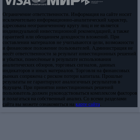
Ограничение ответственности. Информация на сайте носит
исключительно информационно-аналитический характер,
адресована неограниченному кругу лиц и не является
индивидуальной инвестиционной рекомендацией, а также
гарантией или обещанием доходности вложений. При
составлении материалов не учитываются цели, возможности
и финансовое положение пользователей. Администрация не
несёт ответственности за результат инвестиционных решений
и убытки, понесённые в результате использования
аналитических обзоров, торговых сигналов, данных
индикаторов и иных материалов. Торговля на финансовых
рынках сопряжена с риском потери капитала. Прошлые
результаты не гарантируют аналогичных результатов в
будущем. При принятии инвестиционных решений
пользователь должен руководствоваться комплексом факторов
и полагаться на собственный анализ. Со всеми разделами
сайта вы можете ознакомиться на
карте сайта
.