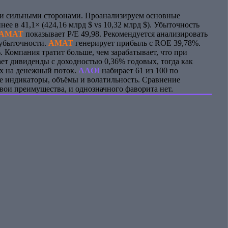
и сильными сторонами. Проанализируем основные
нее в 41,1× (424,16 млрд $ vs 10,32 млрд $). Убыточность
AMAT
показывает P/E 49,98. Рекомендуется анализировать
 убыточности.
AMAT
генерирует прибыль с ROE 39,78%.
 Компания тратит больше, чем зарабатывает, что при
т дивиденды с доходностью 0,36% годовых, тогда как
ых на денежный поток.
AAOI
набирает 61 из 100 по
е индикаторы, объёмы и волатильность. Сравнение
вои преимущества, и однозначного фаворита нет.