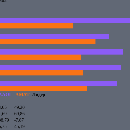
ния.
AAOI
AMAT
Лидер
4,65
49,20
1,69
69,86
38,79
-7,87
5,75
45,19