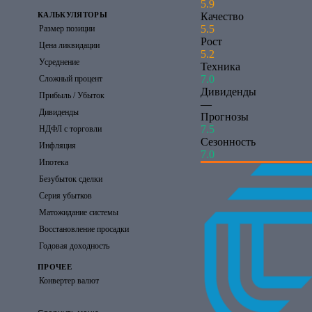
5.9
Качество
КАЛЬКУЛЯТОРЫ
5.5
Размер позиции
Рост
Цена ликвидации
5.2
Усреднение
Техника
7.0
Сложный процент
Дивиденды
Прибыль / Убыток
—
Дивиденды
Прогнозы
7.5
НДФЛ с торговли
Сезонность
Инфляция
7.0
Ипотека
Безубыток сделки
Серия убытков
Матожидание системы
Восстановление просадки
Годовая доходность
ПРОЧЕЕ
Конвертер валют