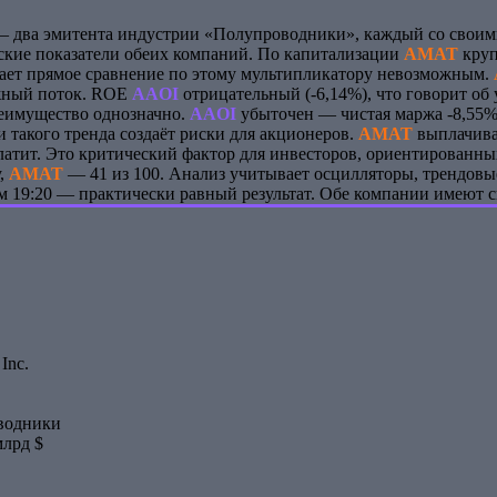
 два эмитента индустрии «Полупроводники», каждый со своим
ские показатели обеих компаний. По капитализации
AMAT
круп
елает прямое сравнение по этому мультипликатору невозможным.
жный поток. ROE
AAOI
отрицательный (-6,14%), что говорит об
еимущество однозначно.
AAOI
убыточен — чистая маржа -8,55%.
 такого тренда создаёт риски для акционеров.
AMAT
выплачивае
атит. Это критический фактор для инвесторов, ориентированн
у,
AMAT
— 41 из 100. Анализ учитывает осцилляторы, трендовы
ом 19:20 — практически равный результат. Обе компании имеют с
 Inc.
водники
млрд $