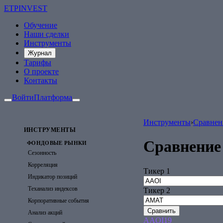
ETP
INVEST
Обучение
Наши сделки
Инструменты
Журнал
Тарифы
О проекте
Контакты
Войти
Платформа
Инструменты
›
Сравнен
ИНСТРУМЕНТЫ
Сравнение
ФОНДОВЫЕ РЫНКИ
Сезонность
Корреляция
Тикер 1
Индикатор позиций
Теханализ индексов
Тикер 2
Корпоративные события
Сравнить
Анализ акций
AAOI
19