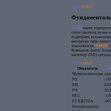
AAOI
AMAT
Фундаменталь
AAOI
имеет отрицатель
сопоставления лучше 
подвержен искажениям 
интересен value-инвес
убыточности.
AMAT
г
Компания тратит больш
капиталу (D/E) ситуац
AAOI
AMAT
Показатель
AA
Мультипликаторы оце
P/E
-19
P/B
8,8
P/S
20,
PEG
-1,8
EV/EBITDA
-60
Рентабельность