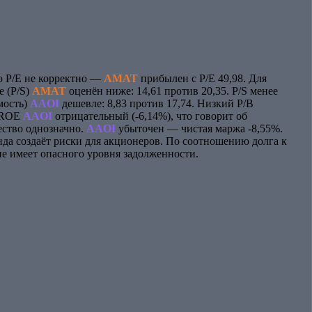
по P/E не корректно —
AMAT
прибылен с P/E 49,98. Для
 (P/S)
AMAT
оценён ниже: 14,61 против 20,35. P/S менее
мость)
AAOI
дешевле: 8,83 против 17,74. Низкий P/B
. ROE
AAOI
отрицательный (-6,14%), что говорит об
ство однозначно.
AAOI
убыточен — чистая маржа -8,55%.
нда создаёт риски для акционеров. По соотношению долга к
е имеет опасного уровня задолженности.