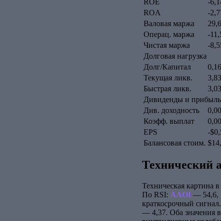
ROE
-6,
ROA
-2,
Валовая маржа
29,
Операц. маржа
-11
Чистая маржа
-8,
Долговая нагрузка
Долг/Капитал
0,1
Текущая ликв.
3,8
Быстрая ликв.
3,0
Дивиденды и прибыль
Див. доходность
0,0
Коэфф. выплат
0,0
EPS
-$0
Балансовая стоим.
$14
Технический 
Техническая картина в
По RSI:
AAOI
— 54,6,
краткосрочный сигнал
— 4,37. Оба значения 