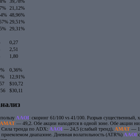
14%
39,78%
77%
21,12%
64%
48,96%
,57%
29,51%
55%
29,31%
6
0,27
3
2,51
3
1,80
0%
0,36%
0%
12,91%
,57
$10,72
,56
$30,11
анализ
 пользу
AAOI
: скоринг 61/100 vs 41/100. Разрыв существенный, 
AMAT
— 49,2. Обе акции находятся в одной зоне. Обе акции н
. Сила тренда по ADX:
AAOI
— 24,5 (слабый тренд),
AMAT
— 14
в приемлемом диапазоне. Дневная волатильность (ATR%)
AAOI
с