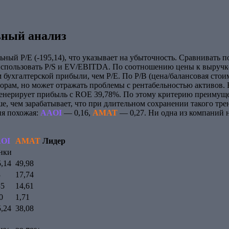
ный анализ
ный P/E (-195,14), что указывает на убыточность. Сравнивать 
использовать P/S и EV/EBITDA. По соотношению цены к выручке
бухгалтерской прибыли, чем P/E. По P/B (цена/балансовая стои
торам, но может отражать проблемы с рентабельностью активов
енерирует прибыль с ROE 39,78%. По этому критерию преимуще
е, чем зарабатывает, что при длительном сохранении такого тре
ия похожая:
AAOI
— 0,16,
AMAT
— 0,27. Ни одна из компаний н
OI
AMAT
Лидер
нки
5,14
49,98
3
17,74
35
14,61
0
1,71
5,24
38,08