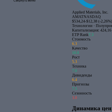
Свернуть меню
Applied Materials, Inc.
AMAT
NASDAQ
$534,24
-$12,38 (-2,26%
Технологии · Полупро
Капитализация: 424,16
ETP Rank
7.3
Стоимость
6.3
Качество
10.0
Рост
5.3
Техника
7.0
Дивиденды
6.4
Прогнозы
7.5
Сезонность
3.0
Динамика цен