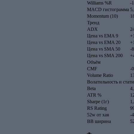
Williams %R
-
MACD гистограмма
5
Momentum (10)
1
Тренд
ADX
2
Цена vs EMA 9
+
Цена vs EMA 20
+
Цена vs SMA 50
-
Цена vs SMA 200
+
Объём
CMF
-
Volume Ratio
1
Волатильность и стат
Beta
4
ATR %
1
Sharpe (1г)
1
RS Rating
9
52w от хая
-
BB ширина
5