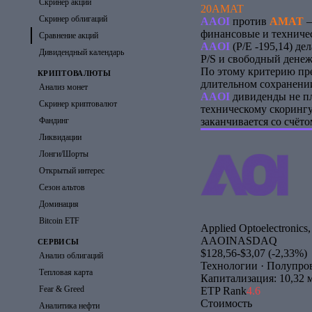
Скринер акций
20
AMAT
Скринер облигаций
AAOI
против
AMAT
—
финансовые и техниче
Сравнение акций
AAOI
(P/E -195,14) д
Дивидендный календарь
P/S и свободный дене
По этому критерию пр
КРИПТОВАЛЮТЫ
длительном сохранении
Анализ монет
AAOI
дивиденды не пл
Скринер криптовалют
техническому скоринг
заканчивается со счёт
Фандинг
Ликвидации
Лонги/Шорты
Открытый интерес
Сезон альтов
Доминация
Bitcoin ETF
Applied Optoelectronics,
AAOI
NASDAQ
СЕРВИСЫ
$128,56
-$3,07 (-2,33%)
Анализ облигаций
Технологии · Полупро
Тепловая карта
Капитализация: 10,32 
Fear & Greed
ETP Rank
4.6
Стоимость
Аналитика нефти