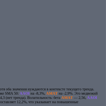
хотя оба значения нуждаются в контексте текущего тренда.
иже SMA 50:
AAOI
на -8,3%,
AMAT
на -2,9%. Это медвежий
,3 (нет тренда). Волатильность: бета
AMAT
— 2,56,
AAOI
оставляет 12,2%, что указывает на повышенные