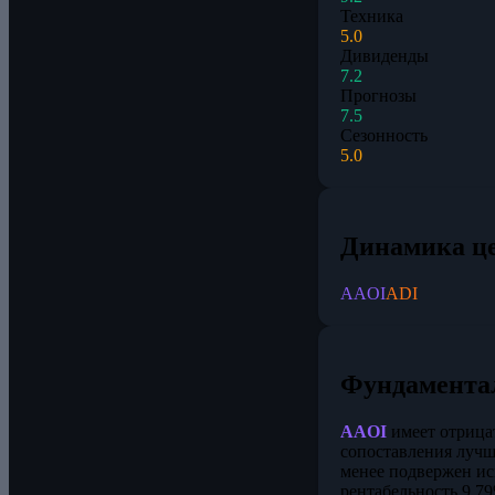
Техника
5.0
Дивиденды
7.2
Прогнозы
7.5
Сезонность
5.0
Динамика ц
AAOI
ADI
Фундамента
AAOI
имеет отрицат
сопоставления лучш
менее подвержен ис
рентабельность 9,7