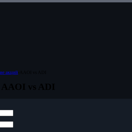
ие акций
›
AAOI vs ADI
 AAOI vs ADI