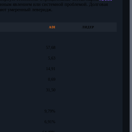
еменным явлением или системной проблемой. Долговая
ают умеренный леверидж.
ADI
ЛИДЕР
57,68
5,63
14,91
0,69
31,50
9,79%
6,91%