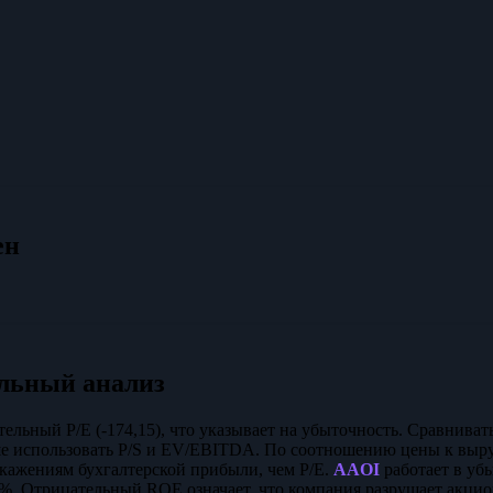
ен
льный анализ
ельный P/E (-174,15), что указывает на убыточность. Сравниват
е использовать P/S и EV/EBITDA. По соотношению цены к выру
кажениям бухгалтерской прибыли, чем P/E.
AAOI
работает в уб
9%. Отрицательный ROE означает, что компания разрушает акци