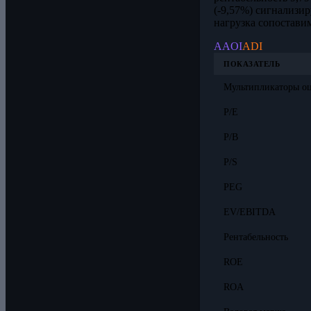
(-9,57%) сигнализи
нагрузка сопостави
AAOI
ADI
ПОКАЗАТЕЛЬ
Мультипликаторы о
P/E
P/B
P/S
PEG
EV/EBITDA
Рентабельность
ROE
ROA