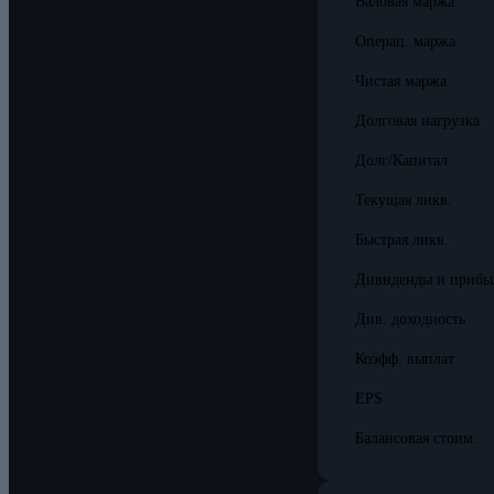
Валовая маржа
Операц. маржа
Чистая маржа
Долговая нагрузка
Долг/Капитал
Текущая ликв.
Быстрая ликв.
Дивиденды и прибы
Див. доходность
Коэфф. выплат
EPS
Балансовая стоим.