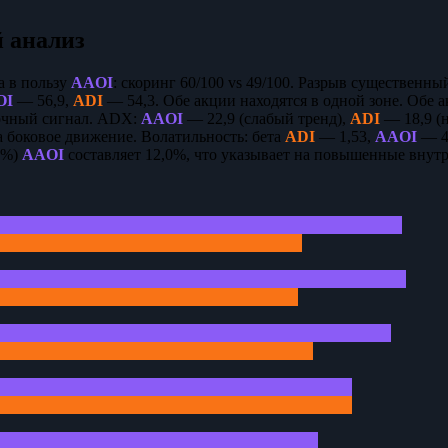
 анализ
а в пользу
AAOI
: скоринг 60/100 vs 49/100. Разрыв существенны
OI
— 56,9,
ADI
— 54,3. Обе акции находятся в одной зоне. Обе
очный сигнал. ADX:
AAOI
— 22,9 (слабый тренд),
ADI
— 18,9 (н
а боковое движение. Волатильность: бета
ADI
— 1,53,
AAOI
— 4,
R%)
AAOI
составляет 12,0%, что указывает на повышенные внут