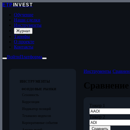
ETP
INVEST
Обучение
Наши сделки
Инструменты
Журнал
Тарифы
О проекте
Контакты
Войти
Платформа
Инструменты
›
Сравнен
ИНСТРУМЕНТЫ
Сравнение
ФОНДОВЫЕ РЫНКИ
Сезонность
Корреляция
Тикер 1
Индикатор позиций
Теханализ индексов
Тикер 2
Корпоративные события
Сравнить
Анализ акций