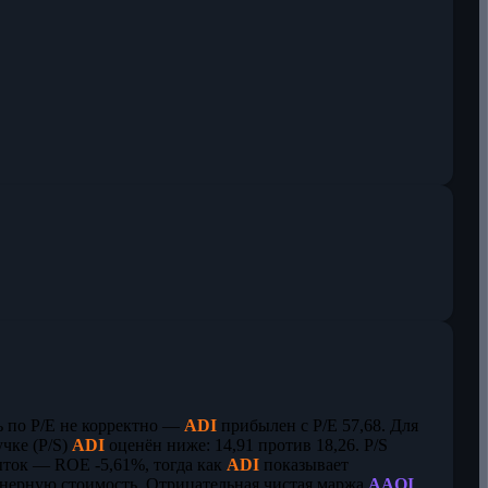
ь по P/E не корректно —
ADI
прибылен с P/E 57,68. Для
чке (P/S)
ADI
оценён ниже: 14,91 против 18,26. P/S
ыток — ROE -5,61%, тогда как
ADI
показывает
онерную стоимость. Отрицательная чистая маржа
AAOI