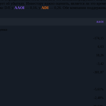
рует об убытках. Инвестору важно оценить, является ли это вр
ма: D/E у
AAOI
— 0,16, у
ADI
— 0,26. Обе компании поддержив
AAOI
ценки
-174,15
6,63
18,26
-3,42
-301,87
-5,61%
-2,48%