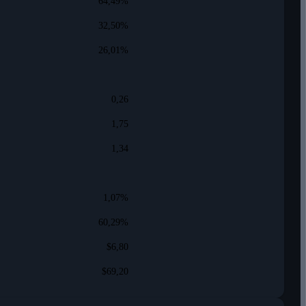
64,49%
32,50%
26,01%
0,26
1,75
1,34
1,07%
60,29%
$6,80
$69,20