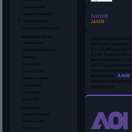
Скринер акций
Скринер облигаций
AAOI
18
24
ADI
Сравнение акций
Дивидендный календарь
КРИПТОВАЛЮТЫ
Applied Optoelectronic
Анализ монет
наиболее информат
$ vs 10,88 млрд $).
Скринер криптовалют
57,68. Рекомендует
Фандинг
рентабельность 9,7
Ликвидации
(-9,57%) сигнализи
политика различает
Лонги/Шорты
акционерам.
AAOI
н
Открытый интерес
объёмы и волатильн
Сезон альтов
параметров.
Доминация
Bitcoin ETF
СЕРВИСЫ
Анализ облигаций
Тепловая карта
Fear & Greed