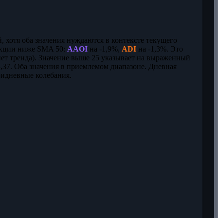
й, хотя оба значения нуждаются в контексте текущего
 акции ниже SMA 50:
AAOI
на -1,9%,
ADI
на -1,3%. Это
ет тренда). Значение выше 25 указывает на выраженный
37. Оба значения в приемлемом диапазоне. Дневная
ридневные колебания.