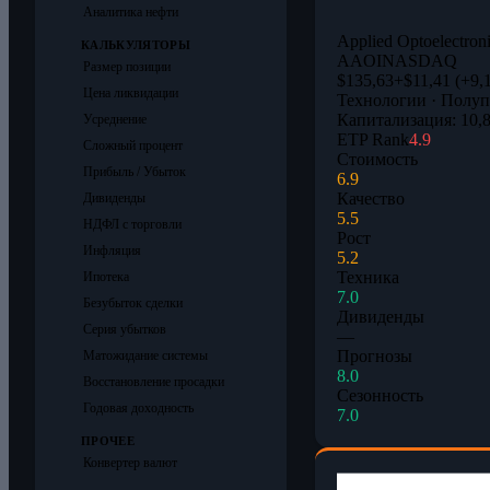
Аналитика нефти
Applied Optoelectroni
КАЛЬКУЛЯТОРЫ
AAOI
NASDAQ
Размер позиции
$135,63
+$11,41 (+9,
Цена ликвидации
Технологии · Полу
Капитализация: 10,
Усреднение
ETP Rank
4.9
Сложный процент
Стоимость
Прибыль / Убыток
6.9
Качество
Дивиденды
5.5
НДФЛ с торговли
Рост
Инфляция
5.2
Техника
Ипотека
7.0
Безубыток сделки
Дивиденды
Серия убытков
—
Прогнозы
Матожидание системы
8.0
Восстановление просадки
Сезонность
Годовая доходность
7.0
ПРОЧЕЕ
Конвертер валют