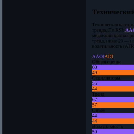
Технический
Техническая картин
тренда. По RSI:
AA
медвежий краткоср
тренд, ниже 20 — н
волатильность (AT
AAOI
ADI
Общая оценка
60
49
Осцилляторы
55
44
Тренд
67
57
Объём
44
44
Волатильность
50