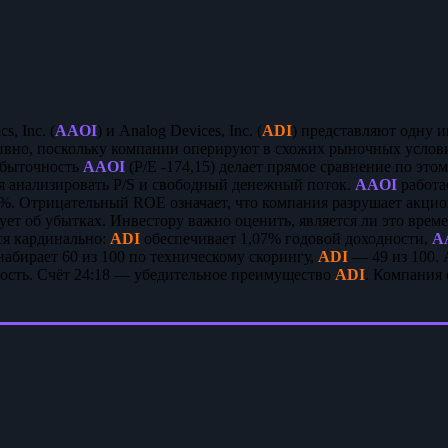
s, Inc. (
AAOI
) и Analog Devices, Inc. (
ADI
) представляют одну 
ивно, поскольку компании оперируют в схожих рыночных услов
 Убыточность
AAOI
(P/E -174,15) делает прямое сравнение по эт
ся анализировать P/S и свободный денежный поток.
AAOI
работа
9%. Отрицательный ROE означает, что компания разрушает акци
рует об убытках. Инвестору важно оценить, является ли это вр
ся кардинально:
ADI
обеспечивает 1,07% годовой доходности,
A
абирает 60 из 100 по техническому скорингу,
ADI
— 49 из 100. 
ость. Счёт 24:18 — убедительное преимущество
ADI
. Компания