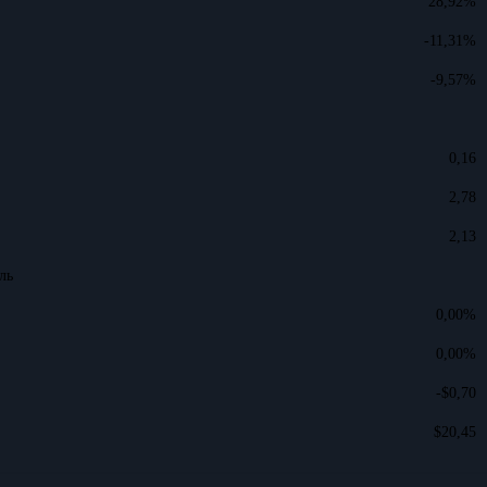
28,92%
-11,31%
-9,57%
0,16
2,78
2,13
ль
0,00%
0,00%
-$0,70
$20,45