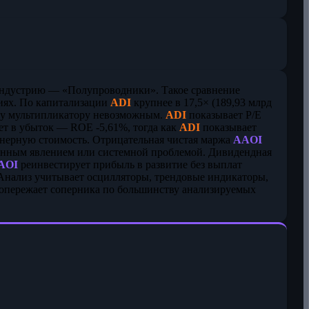
индустрию — «Полупроводники». Такое сравнение
иях. По капитализации
ADI
крупнее в 17,5× (189,93 млрд
ому мультипликатору невозможным.
ADI
показывает P/E
ет в убыток — ROE -5,61%, тогда как
ADI
показывает
онерную стоимость. Отрицательная чистая маржа
AAOI
еменным явлением или системной проблемой. Дивидендная
AOI
реинвестирует прибыль в развитие без выплат
Анализ учитывает осцилляторы, трендовые индикаторы,
 опережает соперника по большинству анализируемых