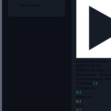
Свернуть меню
Analog Devices, Inc.
ADI
NASDAQ
$389,93
+$12,62 (+3,
Технологии · Полу
Капитализация: 189
ETP Rank
7.1
Стоимость
8.1
Качество
6.1
Рост
9.2