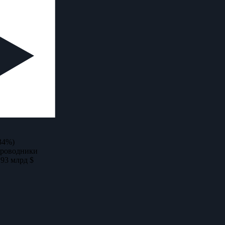
34%)
проводники
,93 млрд $