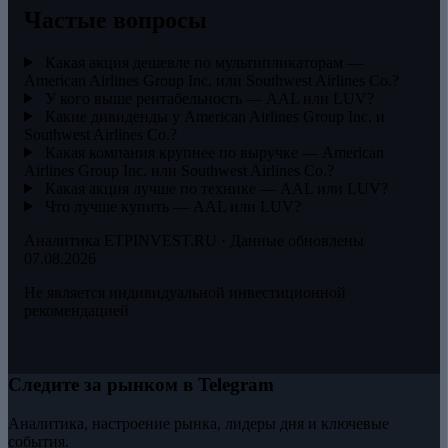
Частые вопросы
Какая акция дешевле по мультипликаторам —
American Airlines Group Inc. или Southwest Airlines Co.?
У кого выше рентабельность — AAL или LUV?
Какие дивиденды у American Airlines Group Inc. и
Southwest Airlines Co.?
Какая компания крупнее по выручке — American
Airlines Group Inc. или Southwest Airlines Co.?
Какая акция лучше по технике — AAL или LUV?
Что лучше купить — AAL или LUV?
Аналитика ETPINVEST.RU · Данные обновлены
07.08.2026
Не является индивидуальной инвестиционной
рекомендацией
Следите за рынком в Telegram
Аналитика, настроение рынка, лидеры дня и ключевые
события.