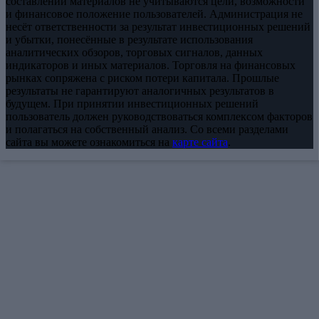
составлении материалов не учитываются цели, возможности
и финансовое положение пользователей. Администрация не
несёт ответственности за результат инвестиционных решений
и убытки, понесённые в результате использования
аналитических обзоров, торговых сигналов, данных
индикаторов и иных материалов. Торговля на финансовых
рынках сопряжена с риском потери капитала. Прошлые
результаты не гарантируют аналогичных результатов в
будущем. При принятии инвестиционных решений
пользователь должен руководствоваться комплексом факторов
и полагаться на собственный анализ. Со всеми разделами
сайта вы можете ознакомиться на
карте сайта
.