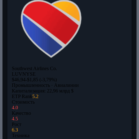
Southwest Airlines Co.
LUV
NYSE
$46,94
-$1,85 (-3,79%)
Промышленность · Авиалинии
Капитализация: 22,96 млрд $
ETP Rank
5.2
Стоимость
4.0
Качество
4.5
Рост
6.3
Техника