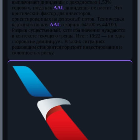
выплачивает дивиденды с доходностью 1,53%
годовых, тогда как
AAL
дивиденды не платит. Это
критический фактор для инвесторов,
ориентированных на денежный поток. Техническая
картина в пользу
AAL
: скоринг 64/100 vs 44/100.
Разрыв существенный, хотя оба значения нуждаются
в контексте текущего тренда. Итог: 18:22 — ни одна
сторона не доминирует. В таких ситуациях
решающим становится горизонт инвестирования и
склонность к риску.