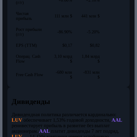
+0.80%
+2.10%
(г/г)
Чистая
111 млн $
441 млн $
прибыль
Рост прибыли
-86.90%
-5.20%
(г/г)
EPS (TTM)
$0,17
$0,82
Операц. Cash
3,10 млрд
1,84 млрд
Flow
$
$
-680 млн
-831 млн
Free Cash Flow
$
$
Дивиденды
Дивидендная политика различается кардинально:
LUV
обеспечивает 1,53% годовой доходности,
AAL
реинвестирует прибыль в развитие без выплат
акционерам.
AAL
платит дивиденды 7 лет подряд,
LUV
— 14. Обе компании имеют устойчивую