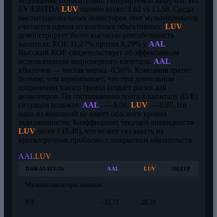
недооценке относительно генерируемой выручки. По
EV/EBITDA
LUV
оценён ниже: 9,62 vs 13,58. Среди
институциональных инвесторов этот мультипликатор
считается одним из наиболее объективных.
LUV
демонстрирует более высокую рентабельность
капитала: ROE 11,27% против 8,29% у
AAL
.
Высокий ROE свидетельствует об эффективном
использовании акционерного капитала.
AAL
убыточен — чистая маржа -0,56%. Компания тратит
больше, чем зарабатывает, что при длительном
сохранении такого тренда создаёт риски для
акционеров. По соотношению долга к капиталу (D/E)
ситуация похожая:
AAL
— -9,00,
LUV
— 0,97. Ни
одна из компаний не имеет опасного уровня
задолженности. Коэффициент текущей ликвидности
LUV
ниже 1 (0,49), что может указывать на
краткосрочные проблемы с покрытием обязательств.
AAL
LUV
ПОКАЗАТЕЛЬ
AAL
LUV
ЛИДЕР
Мультипликаторы оценки
P/E
-32,71
28,28