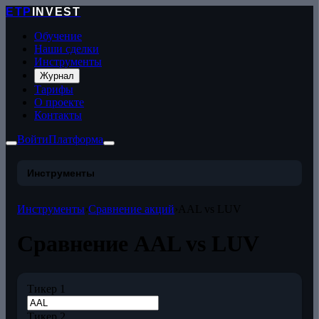
ETP
INVEST
Обучение
Наши сделки
Инструменты
Журнал
Тарифы
О проекте
Контакты
Войти
Платформа
Инструменты
Инструменты
›
Сравнение акций
›
AAL vs LUV
Сравнение AAL vs LUV
Тикер 1
Тикер 2