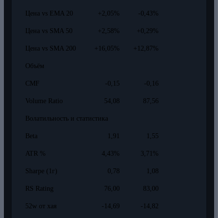
Цена vs EMA 20
+2,05%
-0,43%
Цена vs SMA 50
+2,58%
+0,29%
Цена vs SMA 200
+16,05%
+12,87%
Объём
CMF
-0,15
-0,16
Volume Ratio
54,08
87,56
Волатильность и статистика
Beta
1,91
1,55
ATR %
4,43%
3,71%
Sharpe (1г)
0,78
1,08
RS Rating
76,00
83,00
52w от хая
-14,69
-14,82