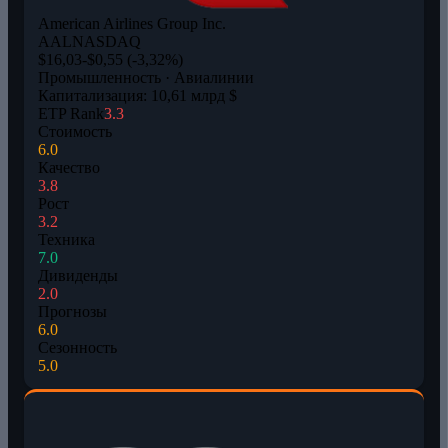
American Airlines Group Inc.
AAL
NASDAQ
$16,03
-$0,55 (-3,32%)
Промышленность · Авиалинии
Капитализация: 10,61 млрд $
ETP Rank
3.3
Стоимость
6.0
Качество
3.8
Рост
3.2
Техника
7.0
Дивиденды
2.0
Прогнозы
6.0
Сезонность
5.0