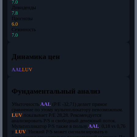
7.0
Дивиденды
7.8
Прогнозы
6.0
Сезонность
7.0
Динамика цен
AAL
LUV
Фундаментальный анализ
Убыточность
AAL
(P/E -32,71) делает прямое
сравнение по этому мультипликатору невозможным.
LUV
показывает P/E 28,28. Рекомендуется
анализировать P/S и свободный денежный поток.
Мультипликатор P/S также в пользу
AAL
: 0,18 vs 0,76
у
LUV
. Низкий P/S может сигнализировать о