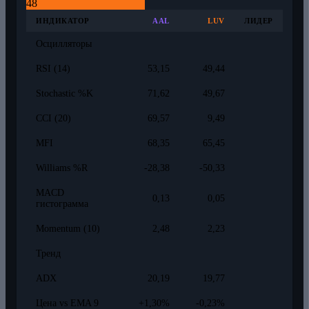
48
ИНДИКАТОР
AAL
LUV
ЛИДЕР
Осцилляторы
RSI (14)
53,15
49,44
Stochastic %K
71,62
49,67
CCI (20)
69,57
9,49
MFI
68,35
65,45
Williams %R
-28,38
-50,33
MACD
0,13
0,05
гистограмма
Momentum (10)
2,48
2,23
Тренд
ADX
20,19
19,77
Цена vs EMA 9
+1,30%
-0,23%