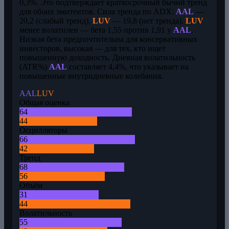
0,3%. Это подтверждает краткосрочный бычий тренд
для обоих эмитентов. Сила тренда по ADX:
AAL
—
20,2 (слабый тренд),
LUV
— 19,8 (нет тренда).
LUV
менее волатилен — бета 1,55 против 1,91 у
AAL
.
Низкая бета предпочтительна для консервативных
инвесторов, высокая — для тех, кто ищет
повышенную доходность. Дневная волатильность
(ATR%)
AAL
составляет 4,4%, что указывает на
повышенные внутридневные колебания.
AAL
LUV
Общая оценка
64
44
Осцилляторы
66
42
Тренд
68
56
Объём
31
44
Волатильность
55