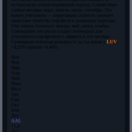
исторически неблагоприятный период. Совместные
слабые месяцы: март, апрель, июль, сентябрь. Это
важно учитывать — корреляция слабости снижает
защитные свойства портфеля в указанные периоды.
Оба тикера сильны в: январь, май, июнь, ноябрь.
Совпадение зон роста создаёт потенциал для
усиленного портфельного эффекта в эти месяцы.
Суммарная сезонная доходность за год выше у
LUV
:
+8,25% против +4,48%.
Янв
Фев
Мар
Апр
Май
Июн
Июл
Авг
Сен
Окт
Ноя
Дек
AAL
+1,4
-0,7