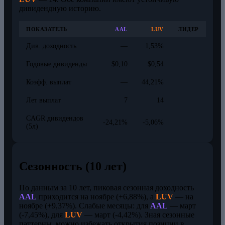
дивидендную историю.
ПОКАЗАТЕЛЬ
AAL
LUV
ЛИДЕР
Див. доходность
—
1,53%
Годовые дивиденды
$0,10
$0,54
Коэфф. выплат
—
44,21%
Лет выплат
7
14
CAGR дивидендов
-24,21%
-5,06%
(5л)
Сезонность (10 лет)
По данным за 10 лет, пиковая сезонная доходность
AAL
приходится на ноябре (+6,88%), а
LUV
— на
ноябре (+9,37%). Слабые месяцы: для
AAL
— март
(-7,45%), для
LUV
— март (-4,42%). Зная сезонные
паттерны, можно избежать открытия позиции в