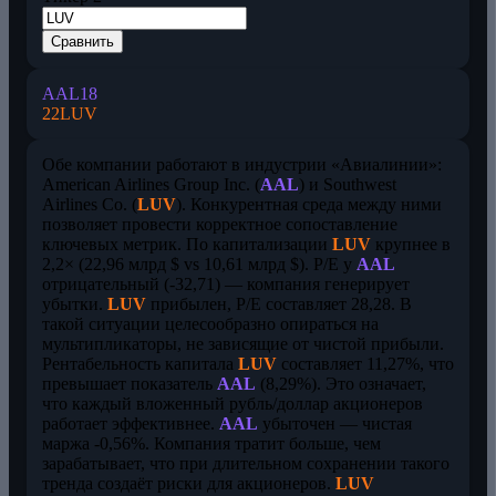
Сравнить
AAL
18
22
LUV
Обе компании работают в индустрии «Авиалинии»:
American Airlines Group Inc. (
AAL
) и Southwest
Airlines Co. (
LUV
). Конкурентная среда между ними
позволяет провести корректное сопоставление
ключевых метрик. По капитализации
LUV
крупнее в
2,2× (22,96 млрд $ vs 10,61 млрд $). P/E у
AAL
отрицательный (-32,71) — компания генерирует
убытки.
LUV
прибылен, P/E составляет 28,28. В
такой ситуации целесообразно опираться на
мультипликаторы, не зависящие от чистой прибыли.
Рентабельность капитала
LUV
составляет 11,27%, что
превышает показатель
AAL
(8,29%). Это означает,
что каждый вложенный рубль/доллар акционеров
работает эффективнее.
AAL
убыточен — чистая
маржа -0,56%. Компания тратит больше, чем
зарабатывает, что при длительном сохранении такого
тренда создаёт риски для акционеров.
LUV