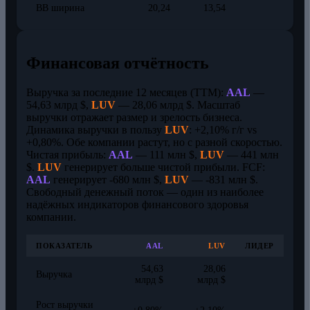
BB ширина
20,24
13,54
Финансовая отчётность
Выручка за последние 12 месяцев (TTM):
AAL
—
54,63 млрд $,
LUV
— 28,06 млрд $. Масштаб
выручки отражает размер и зрелость бизнеса.
Динамика выручки в пользу
LUV
: +2,10% г/г vs
+0,80%. Обе компании растут, но с разной скоростью.
Чистая прибыль:
AAL
— 111 млн $,
LUV
— 441 млн
$.
LUV
генерирует больше чистой прибыли. FCF:
AAL
генерирует -680 млн $,
LUV
— -831 млн $.
Свободный денежный поток — один из наиболее
надёжных индикаторов финансового здоровья
компании.
ПОКАЗАТЕЛЬ
AAL
LUV
ЛИДЕР
54,63
28,06
Выручка
млрд $
млрд $
Рост выручки