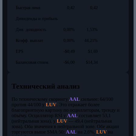
Быстрая ликв.
0,42
0,42
Дивиденды и прибыль
Див. доходность
0,00%
1,53%
Коэфф. выплат
0,00%
44,21%
EPS
-$0,49
$1,69
Балансовая стоим.
-$6,00
$14,34
Технический анализ
По техническому скорингу
AAL
сильнее: 64/100
против 44/100 у
LUV
. Это отражает более
благоприятную картину по осцилляторам, тренду и
объёму. Осциллятор RSI у
AAL
составляет 53,1
(нейтральная зона), у
LUV
— 49,4 (нейтральная
зона). Оба значения в нейтральной зоне. Обе акции
торгуются выше SMA 50:
AAL
на 2,6%,
LUV
на