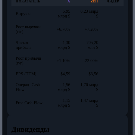
ПОКАЗАТЕЛЬ
A
ZBH
ЛИДЕР
6,95
8,23 млрд
Выручка
млрд $
$
Рост выручки
+6.70%
+7.20%
(г/г)
Чистая
1,30
705,20
прибыль
млрд $
млн $
Рост прибыли
+1.10%
-22.00%
(г/г)
EPS (TTM)
$4,59
$3,56
Операц. Cash
1,56
1,70 млрд
Flow
млрд $
$
1,15
1,47 млрд
Free Cash Flow
млрд $
$
Дивиденды