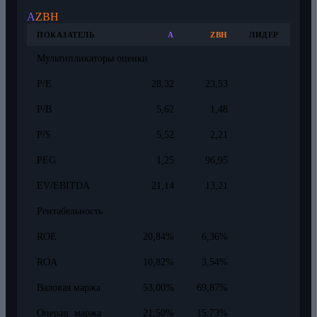
A
ZBH
ПОКАЗАТЕЛЬ
A
ZBH
ЛИДЕР
Мультипликаторы оценки
P/E
28,32
23,53
P/B
5,62
1,48
P/S
5,52
2,21
PEG
1,25
96,95
EV/EBITDA
21,14
13,21
Рентабельность
ROE
20,84%
6,36%
ROA
10,82%
3,54%
Валовая маржа
53,00%
69,87%
Операц. маржа
21,50%
15,73%