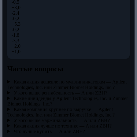
-0,5
+3,0
-2,4
-0,2
+5,3
-0,2
-1,8
-3,3
+2,0
+1,0
Частые вопросы
Какая акция дешевле по мультипликаторам — Agilent
Technologies, Inc. или Zimmer Biomet Holdings, Inc.?
У кого выше рентабельность — A или ZBH?
Какие дивиденды у Agilent Technologies, Inc. и Zimmer
Biomet Holdings, Inc.?
Какая компания крупнее по выручке — Agilent
Technologies, Inc. или Zimmer Biomet Holdings, Inc.?
У кого выше маржинальность — A или ZBH?
Какая акция лучше по технике — A или ZBH?
Что лучше купить — A или ZBH?