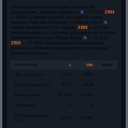
Обе компании вознаграждают акционеров
дивидендами. Текущая доходность
A
— 0,72%,
ZBH
— 0,99%. Помимо текущей доходности, важно
оценить стабильность выплат и темп их роста.
A
платит дивиденды 13 лет подряд,
ZBH
— 13. Обе
компании имеют устойчивую дивидендную историю.
Коэффициент выплат (Payout Ratio):
A
— 20,16%,
ZBH
— 29,16%. Оба показателя в приемлемом
диапазоне, оставляя компаниям пространство для
реинвестирования.
ПОКАЗАТЕЛЬ
A
ZBH
ЛИДЕР
Див. доходность
0,72%
0,99%
Годовые дивиденды
$0,77
$0,48
Коэфф. выплат
20,16%
29,16%
Лет выплат
13
13
CAGR дивидендов
-0,29%
-12,94%
(5л)