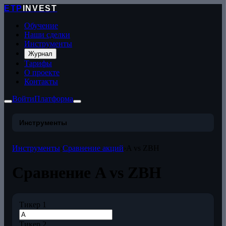
ETP
INVEST
Обучение
Наши сделки
Инструменты
Журнал
Тарифы
О проекте
Контакты
Войти
Платформа
Инструменты
Инструменты
›
Сравнение акций
›
A vs ZBH
Сравнение A vs ZBH
Тикер 1
Тикер 2