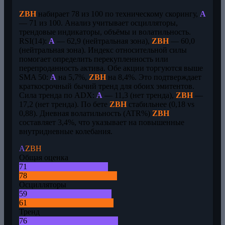
ZBH
набирает 78 из 100 по техническому скорингу,
A
— 71 из 100. Анализ учитывает осцилляторы,
трендовые индикаторы, объёмы и волатильность.
RSI(14):
A
— 62,9 (нейтральная зона),
ZBH
— 60,0
(нейтральная зона). Индекс относительной силы
помогает определить перекупленность или
перепроданность актива. Обе акции торгуются выше
SMA 50:
A
на 5,7%,
ZBH
на 8,4%. Это подтверждает
краткосрочный бычий тренд для обоих эмитентов.
Сила тренда по ADX:
A
— 11,3 (нет тренда),
ZBH
—
17,2 (нет тренда). По бете
ZBH
стабильнее (0,18 vs
0,88). Дневная волатильность (ATR%)
ZBH
составляет 3,4%, что указывает на повышенные
внутридневные колебания.
A
ZBH
Общая оценка
71
78
Осцилляторы
59
61
Тренд
76