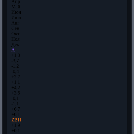
Апр
Май
Июн
Июл
Авг
Сен
Окт
Ноя
Дек
A
+1,3
-3,7
-1,2
-0,4
+2,7
+1,1
+4,2
+3,5
-0,1
-1,1
+6,7
+0,1
ZBH
+1,9
+0,1