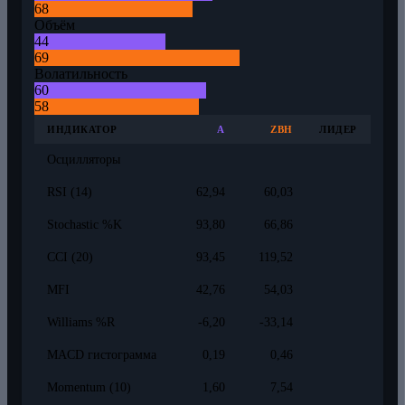
68
Объём
44
69
Волатильность
60
58
ИНДИКАТОР
A
ZBH
ЛИДЕР
Осцилляторы
RSI (14)
62,94
60,03
Stochastic %K
93,80
66,86
CCI (20)
93,45
119,52
MFI
42,76
54,03
Williams %R
-6,20
-33,14
MACD гистограмма
0,19
0,46
Momentum (10)
1,60
7,54