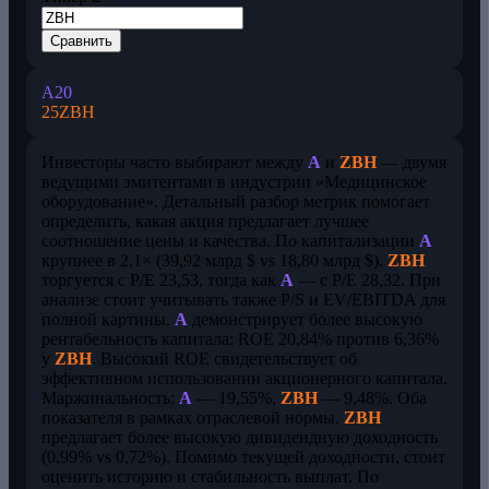
Сравнить
A
20
25
ZBH
Инвесторы часто выбирают между
A
и
ZBH
— двумя
ведущими эмитентами в индустрии «Медицинское
оборудование». Детальный разбор метрик помогает
определить, какая акция предлагает лучшее
соотношение цены и качества. По капитализации
A
крупнее в 2,1× (39,92 млрд $ vs 18,80 млрд $).
ZBH
торгуется с P/E 23,53, тогда как
A
— с P/E 28,32. При
анализе стоит учитывать также P/S и EV/EBITDA для
полной картины.
A
демонстрирует более высокую
рентабельность капитала: ROE 20,84% против 6,36%
у
ZBH
. Высокий ROE свидетельствует об
эффективном использовании акционерного капитала.
Маржинальность:
A
— 19,55%,
ZBH
— 9,48%. Оба
показателя в рамках отраслевой нормы.
ZBH
предлагает более высокую дивидендную доходность
(0,99% vs 0,72%). Помимо текущей доходности, стоит
оценить историю и стабильность выплат. По