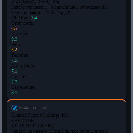
$141,34
+$0,23 (+0,16%)
Здравоохранение · Медицинское оборудование
Капитализация: 39,92 млрд $
ETP Rank
7.4
Стоимость
6.5
Качество
9.0
Рост
5.2
Техника
7.0
Дивиденды
7.1
Прогнозы
7.0
Сезонность
8.0
Zimmer Biomet Holdings, Inc.
ZBH
NYSE
$97,19
-$0,97 (-0,99%)
Здравоохранение · Медицинское оборудование