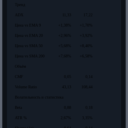
Тренд
ADX
11,33
17,22
Цена vs EMA 9
+1,38%
+1,70%
Цена vs EMA 20
+2,96%
+3,92%
Цена vs SMA 50
+5,68%
+8,40%
Цена vs SMA 200
+7,68%
+6,58%
Объём
CMF
0,05
0,14
Volume Ratio
43,13
108,44
Волатильность и статистика
Beta
0,88
0,18
ATR %
2,67%
3,35%