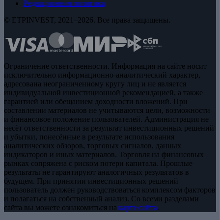
Редакционная политика
© ETPINVEST, 2021–2026. Все права защищены.
Ограничение ответственности. Информация на сайте носит
исключительно информационно-аналитический характер,
адресована неограниченному кругу лиц и не является
индивидуальной инвестиционной рекомендацией, а также
гарантией или обещанием доходности вложений. При
составлении материалов не учитываются цели, возможности
и финансовое положение пользователей. Администрация не
несёт ответственности за результат инвестиционных решений
и убытки, понесённые в результате использования
аналитических обзоров, торговых сигналов, данных
индикаторов и иных материалов. Торговля на финансовых
рынках сопряжена с риском потери капитала. Прошлые
результаты не гарантируют аналогичных результатов в
будущем. При принятии инвестиционных решений
пользователь должен руководствоваться комплексом факторов
и полагаться на собственный анализ. Со всеми разделами
сайта вы можете ознакомиться на
карте сайта
.