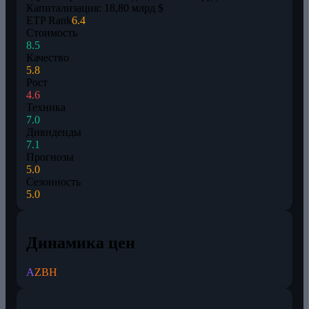
Капитализация: 18,80 млрд $
ETP Rank
6.4
Стоимость
8.5
Качество
5.8
Рост
4.6
Техника
7.0
Дивиденды
7.1
Прогнозы
5.0
Сезонность
5.0
Динамика цен
A
ZBH