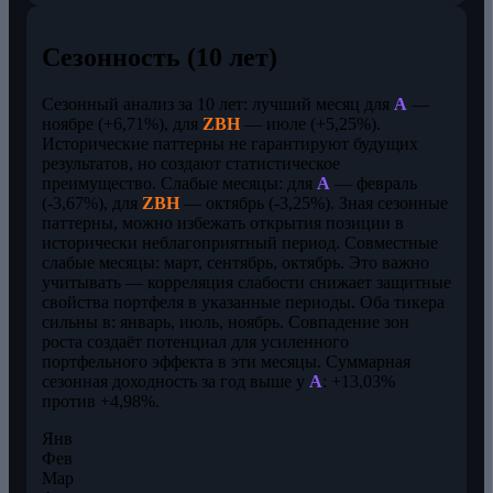
Сезонность (10 лет)
Сезонный анализ за 10 лет: лучший месяц для
A
—
ноябре (+6,71%), для
ZBH
— июле (+5,25%).
Исторические паттерны не гарантируют будущих
результатов, но создают статистическое
преимущество. Слабые месяцы: для
A
— февраль
(-3,67%), для
ZBH
— октябрь (-3,25%). Зная сезонные
паттерны, можно избежать открытия позиции в
исторически неблагоприятный период. Совместные
слабые месяцы: март, сентябрь, октябрь. Это важно
учитывать — корреляция слабости снижает защитные
свойства портфеля в указанные периоды. Оба тикера
сильны в: январь, июль, ноябрь. Совпадение зон
роста создаёт потенциал для усиленного
портфельного эффекта в эти месяцы. Суммарная
сезонная доходность за год выше у
A
: +13,03%
против +4,98%.
Янв
Фев
Мар