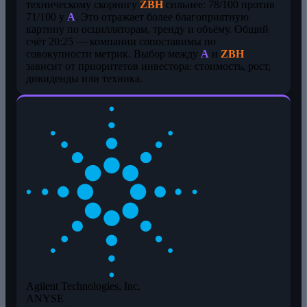
техническому скорингу
ZBH
сильнее: 78/100 против
71/100 у
A
. Это отражает более благоприятную
картину по осцилляторам, тренду и объёму. Общий
счёт 20:25 — компании сопоставимы по
совокупности метрик. Выбор между
A
и
ZBH
зависит от приоритетов инвестора: стоимость, рост,
дивиденды или техника.
Agilent Technologies, Inc.
A
NYSE