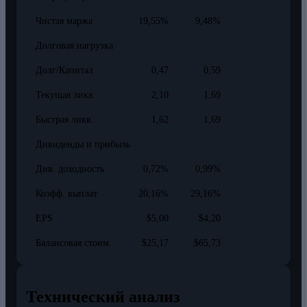
Чистая маржа
19,55%
9,48%
Долговая нагрузка
Долг/Капитал
0,47
0,59
Текущая ликв.
2,10
1,69
Быстрая ликв.
1,62
1,69
Дивиденды и прибыль
Див. доходность
0,72%
0,99%
Коэфф. выплат
20,16%
29,16%
EPS
$5,00
$4,20
Балансовая стоим.
$25,17
$65,73
Технический анализ