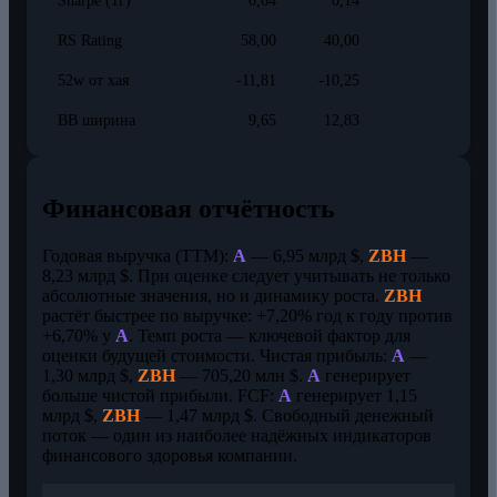
Sharpe (1г)
0,64
0,14
RS Rating
58,00
40,00
52w от хая
-11,81
-10,25
BB ширина
9,65
12,83
Финансовая отчётность
Годовая выручка (TTM):
A
— 6,95 млрд $,
ZBH
—
8,23 млрд $. При оценке следует учитывать не только
абсолютные значения, но и динамику роста.
ZBH
растёт быстрее по выручке: +7,20% год к году против
+6,70% у
A
. Темп роста — ключевой фактор для
оценки будущей стоимости. Чистая прибыль:
A
—
1,30 млрд $,
ZBH
— 705,20 млн $.
A
генерирует
больше чистой прибыли. FCF:
A
генерирует 1,15
млрд $,
ZBH
— 1,47 млрд $. Свободный денежный
поток — один из наиболее надёжных индикаторов
финансового здоровья компании.