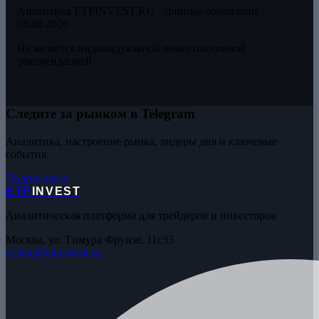
Аналитика ETPINVEST.RU · Данные обновлены
08.08.2026
Не является индивидуальной инвестиционной
рекомендацией
Следите за рынком в Telegram
Аналитика, настроение рынка, лидеры дня и ключевые
события.
Подписаться
ETP
INVEST
Аналитическая платформа для трейдеров и инвесторов
Москва, ул. Тимура Фрунзе, 11с33
contact@etpinvest.ru