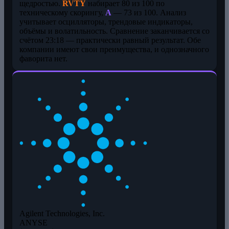
щедростью.
RVTY
набирает 80 из 100 по
техническому скорингу,
A
— 73 из 100. Анализ
учитывает осцилляторы, трендовые индикаторы,
объёмы и волатильность. Сравнение заканчивается со
счётом 23:18 — практически равный результат. Обе
компании имеют свои преимущества, и однозначного
фаворита нет.
Agilent Technologies, Inc.
A
NYSE