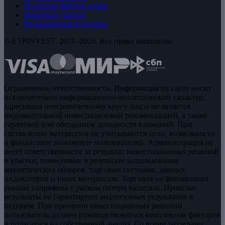
Политика файлов cookie
Биржевые данные
Редакционная политика
© ETPINVEST, 2021–2026. Все права защищены.
Ограничение ответственности. Информация на сайте носит
исключительно информационно-аналитический характер,
адресована неограниченному кругу лиц и не является
индивидуальной инвестиционной рекомендацией, а также
гарантией или обещанием доходности вложений. При
составлении материалов не учитываются цели, возможности
и финансовое положение пользователей. Администрация не
несёт ответственности за результат инвестиционных решений
и убытки, понесённые в результате использования
аналитических обзоров, торговых сигналов, данных
индикаторов и иных материалов. Торговля на финансовых
рынках сопряжена с риском потери капитала. Прошлые
результаты не гарантируют аналогичных результатов в
будущем. При принятии инвестиционных решений
пользователь должен руководствоваться комплексом факторов
и полагаться на собственный анализ. Со всеми разделами