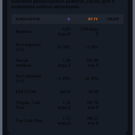
компании финансировать развитие, гасить долг и
возвращать капитал акционерам.
ПОКАЗАТЕЛЬ
A
RVTY
ЛИДЕР
6,95
2,86 млрд
Выручка
млрд $
$
Рост выручки
+6.70%
+3.70%
(г/г)
Чистая
1,30
241,68
прибыль
млрд $
млн $
Рост прибыли
+1.10%
-18.30%
(г/г)
EPS (TTM)
$4,59
$2,08
Операц. Cash
1,56
581,78
Flow
млрд $
млн $
1,15
508,25
Free Cash Flow
млрд $
млн $