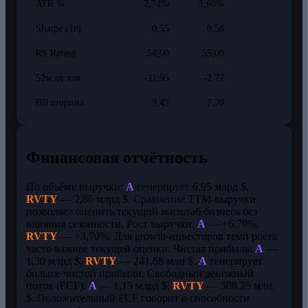
ATR %
2,74%
3,60%
Sharpe (1г)
0,55
0,58
RS Rating
54,00
55,00
52w от хая
-11,95
-2,77
BB ширина
9,42
7,28
Финансовая отчётность
По объёму выручки:
A
генерирует 6,95 млрд $,
RVTY
— 2,86 млрд $. Сравнение TTM-выручки
позволяет оценить текущий масштаб бизнеса без
влияния сезонности. Рост выручки:
A
— +6,70%,
RVTY
— +3,70%. Для growth-инвесторов темп роста
часто важнее текущей оценки. Чистая прибыль:
A
—
1,30 млрд $,
RVTY
— 241,68 млн $.
A
генерирует
больше чистой прибыли. Свободный денежный
поток (FCF):
A
— 1,15 млрд $,
RVTY
— 508,25 млн
$. Положительный FCF говорит о способности