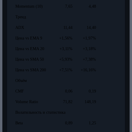
Momentum (10)
7,65
4,48
Тренд
ADX
11,44
14,40
Цена vs EMA 9
+1,56%
+1,97%
Цена vs EMA 20
+3,11%
+3,18%
Цена vs SMA 50
+5,93%
+7,38%
Цена vs SMA 200
+7,51%
+16,16%
Объём
CMF
0,06
0,19
Volume Ratio
71,82
148,19
Волатильность и статистика
Beta
0,89
1,25