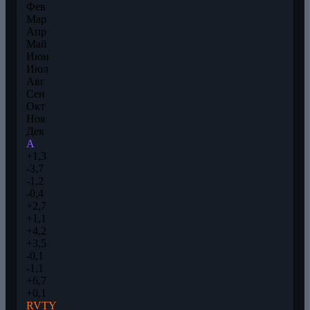
Фев
Мар
Апр
Май
Июн
Июл
Авг
Сен
Окт
Ноя
Дек
A
+1,3
-3,7
-1,2
-0,4
+2,7
+1,1
+4,2
+3,5
-0,1
-1,1
+6,7
+0,1
RVTY