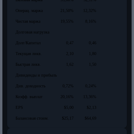
Операц. маржа
21,50%
12,32%
Чистая маржа
19,55%
8,16%
Долговая нагрузка
Долг/Капитал
0,47
0,46
Текущая ликв.
2,10
1,80
Быстрая ликв.
1,62
1,50
Дивиденды и прибыль
Див. доходность
0,72%
0,24%
Коэфф. выплат
20,16%
13,36%
EPS
$5,00
$2,13
Балансовая стоим.
$25,17
$64,69