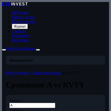
ETP
INVEST
Обучение
Наши сделки
Инструменты
Журнал
Тарифы
О проекте
Контакты
Войти
Платформа
Инструменты
Инструменты
›
Сравнение акций
›
A vs RVTY
Сравнение A vs RVTY
Тикер 1
Тикер 2