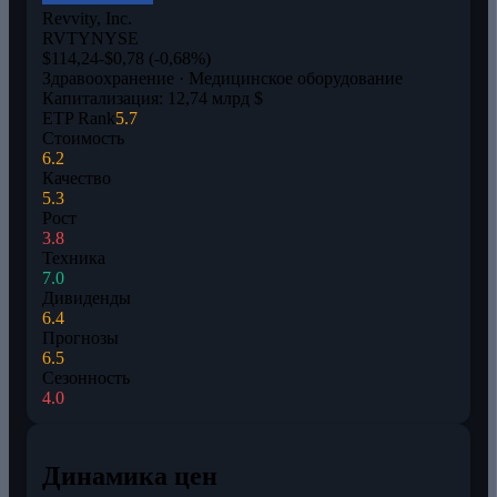
Revvity, Inc.
RVTY
NYSE
$114,24
-$0,78 (-0,68%)
Здравоохранение · Медицинское оборудование
Капитализация: 12,74 млрд $
ETP Rank
5.7
Стоимость
6.2
Качество
5.3
Рост
3.8
Техника
7.0
Дивиденды
6.4
Прогнозы
6.5
Сезонность
4.0
Динамика цен