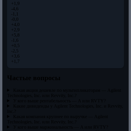
+1,9
-4,6
-1,1
-0,0
+4,0
+2,9
+5,8
-1,6
+0,5
-2,5
+3,6
+1,7
Частые вопросы
Какая акция дешевле по мультипликаторам — Agilent
Technologies, Inc. или Revvity, Inc.?
У кого выше рентабельность — A или RVTY?
Какие дивиденды у Agilent Technologies, Inc. и Revvity,
Inc.?
Какая компания крупнее по выручке — Agilent
Technologies, Inc. или Revvity, Inc.?
У кого выше маржинальность — A или RVTY?