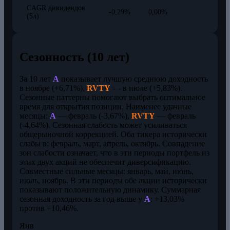
CAGR дивидендов
-0,29%
0,00%
(5л)
Сезонность (10 лет)
За 10 лет
A
показывает лучшую среднюю доходность
в ноябре (+6,71%),
RVTY
— в июле (+5,83%).
Сезонные паттерны помогают выбрать оптимальное
время для открытия позиции. Наименее удачные
месяцы:
A
— февраль (-3,67%),
RVTY
— февраль
(-4,64%). Сезонная слабость может усиливаться
общерыночной коррекцией. Оба тикера исторически
слабы в: февраль, март, апрель, октябрь. Совпадение
зон слабости означает, что в эти периоды портфель из
этих двух акций не обеспечит диверсификацию.
Совместные сильные месяцы: январь, май, июнь,
июль, ноябрь. В эти периоды обе акции исторически
показывают положительную динамику. Суммарная
сезонная доходность за год выше у
A
: +13,03%
против +10,46%.
Янв