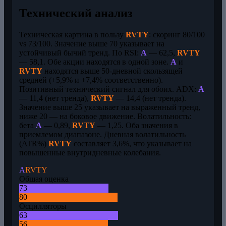
Технический анализ
Техническая картина в пользу
RVTY
: скоринг 80/100
vs 73/100. Значение выше 70 указывает на
устойчивый бычий тренд. По RSI:
A
— 62,5,
RVTY
— 58,1. Обе акции находятся в одной зоне.
A
и
RVTY
находятся выше 50-дневной скользящей
средней (+5,9% и +7,4% соответственно).
Позитивный технический сигнал для обоих. ADX:
A
— 11,4 (нет тренда),
RVTY
— 14,4 (нет тренда).
Значение выше 25 указывает на выраженный тренд,
ниже 20 — на боковое движение. Волатильность:
бета
A
— 0,89,
RVTY
— 1,25. Оба значения в
приемлемом диапазоне. Дневная волатильность
(ATR%)
RVTY
составляет 3,6%, что указывает на
повышенные внутридневные колебания.
A
RVTY
Общая оценка
73
80
Осцилляторы
63
56