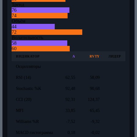
Тренд
76
74
Объём
44
72
Волатильность
58
60
ИНДИКАТОР
A
RVTY
ЛИДЕР
Осцилляторы
RSI (14)
62,55
58,09
Stochastic %K
92,48
90,68
CCI (20)
92,31
124,37
MFI
33,85
65,45
Williams %R
-7,52
-9,32
MACD гистограмма
0,18
-0,02