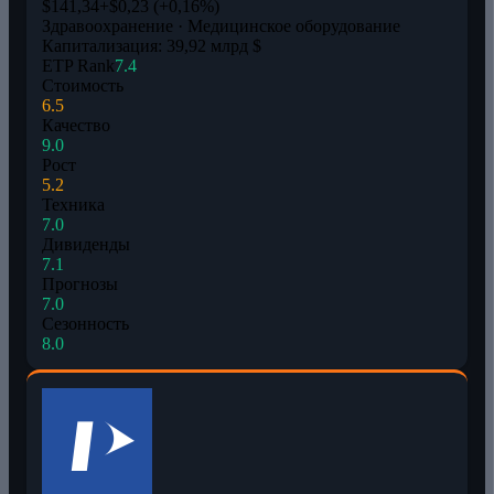
$141,34
+$0,23 (+0,16%)
Здравоохранение · Медицинское оборудование
Капитализация: 39,92 млрд $
ETP Rank
7.4
Стоимость
6.5
Качество
9.0
Рост
5.2
Техника
7.0
Дивиденды
7.1
Прогнозы
7.0
Сезонность
8.0