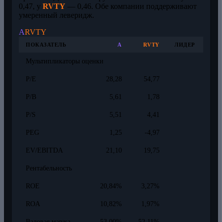
0,47, у
RVTY
— 0,46. Обе компании поддерживают
умеренный леверидж.
A
RVTY
ПОКАЗАТЕЛЬ
A
RVTY
ЛИДЕР
Мультипликаторы оценки
P/E
28,28
54,77
P/B
5,61
1,78
P/S
5,51
4,41
PEG
1,25
-4,97
EV/EBITDA
21,10
19,75
Рентабельность
ROE
20,84%
3,27%
ROA
10,82%
1,97%
Валовая маржа
53,00%
52,11%