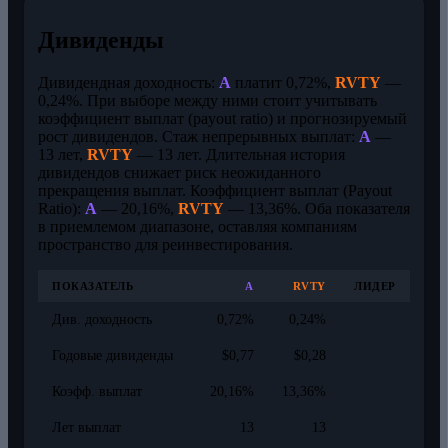
Дивиденды
Дивидендная доходность:
A
платит 0,72%,
RVTY
—
0,24%. При выборе между ними стоит учитывать
коэффициент выплат (payout ratio) и прогнозируемый
рост дивидендов. Стаж непрерывных выплат:
A
—
13 лет,
RVTY
— 13 лет. Длительная история
дивидендов снижает риск неожиданного
прекращения выплат. Коэффициент выплат (Payout
Ratio):
A
— 20,16%,
RVTY
— 13,36%. Оба показателя
в приемлемом диапазоне, оставляя компаниям
пространство для реинвестирования.
ПОКАЗАТЕЛЬ
A
RVTY
ЛИДЕР
Див. доходность
0,72%
0,24%
Годовые дивиденды
$0,77
$0,28
Коэфф. выплат
20,16%
13,36%
Лет выплат
13
13