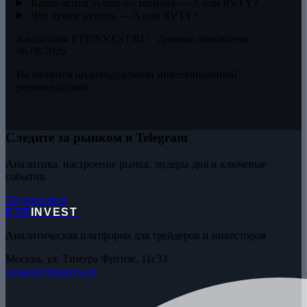
Какая акция лучше по технике — A или RVTY?
Что лучше купить — A или RVTY?
Аналитика ETPINVEST.RU · Данные обновлены
06.08.2026
Не является индивидуальной инвестиционной
рекомендацией
Следите за рынком в Telegram
Аналитика, настроение рынка, лидеры дня и ключевые
события.
Подписаться
ETP
INVEST
Аналитическая платформа для трейдеров и инвесторов
Москва, ул. Тимура Фрунзе, 11с33
contact@etpinvest.ru