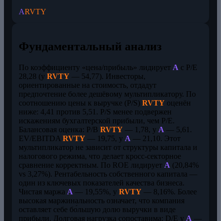
A
RVTY
Фундаментальный анализ
По коэффициенту «цена/прибыль» лидирует
A
с P/E
28,28 (у
RVTY
— 54,77). Инвесторы,
ориентированные на стоимость, отдадут
предпочтение более дешёвому мультипликатору. По
соотношению цены к выручке (P/S)
RVTY
оценён
ниже: 4,41 против 5,51. P/S менее подвержен
искажениям бухгалтерской прибыли, чем P/E.
Балансовая оценка: P/B
RVTY
— 1,78, у
A
— 5,61.
EV/EBITDA
RVTY
— 19,75, у
A
— 21,10. Этот
мультипликатор не зависит от структуры капитала и
налогового режима, что делает кросс-секторное
сравнение корректным. По ROE лидирует
A
(20,84%
vs 3,27%). Рентабельность собственного капитала —
один из ключевых показателей качества бизнеса.
Чистая маржа
A
— 19,55%, у
RVTY
— 8,16%. Более
высокая маржинальность означает, что компания
оставляет себе бо́льшую долю выручки в виде
прибыли. Долговая нагрузка сопоставима: D/E у
A
—