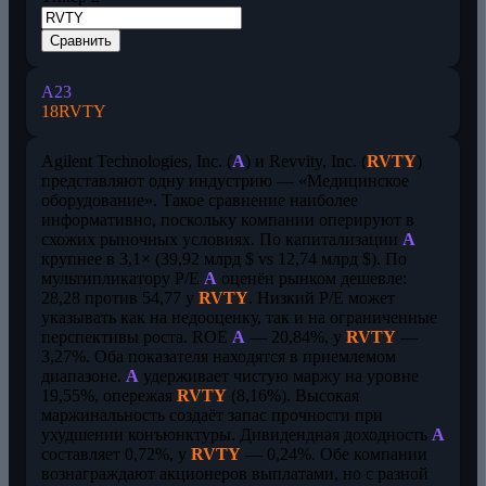
Сравнить
A
23
18
RVTY
Agilent Technologies, Inc. (
A
) и Revvity, Inc. (
RVTY
)
представляют одну индустрию — «Медицинское
оборудование». Такое сравнение наиболее
информативно, поскольку компании оперируют в
схожих рыночных условиях. По капитализации
A
крупнее в 3,1× (39,92 млрд $ vs 12,74 млрд $). По
мультипликатору P/E
A
оценён рынком дешевле:
28,28 против 54,77 у
RVTY
. Низкий P/E может
указывать как на недооценку, так и на ограниченные
перспективы роста. ROE
A
— 20,84%, у
RVTY
—
3,27%. Оба показателя находятся в приемлемом
диапазоне.
A
удерживает чистую маржу на уровне
19,55%, опережая
RVTY
(8,16%). Высокая
маржинальность создаёт запас прочности при
ухудшении конъюнктуры. Дивидендная доходность
A
составляет 0,72%, у
RVTY
— 0,24%. Обе компании
вознаграждают акционеров выплатами, но с разной