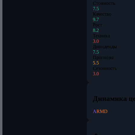
Стоимость
7.5
Качество
9.7
Рост
8.2
Техника
3.0
Дивиденды
7.5
Прогнозы
5.5
Сезонность
3.0
Динамика ц
A
RMD