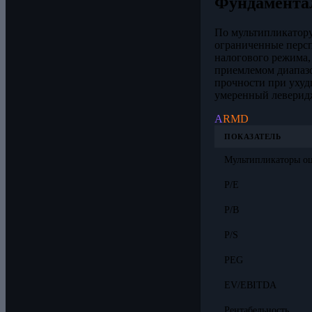
Фундамента
По мультипликатор
ограниченные перс
налогового режима,
приемлемом диапаз
прочности при ухуд
умеренный леверид
A
RMD
ПОКАЗАТЕЛЬ
Мультипликаторы о
P/E
P/B
P/S
PEG
EV/EBITDA
Рентабельность