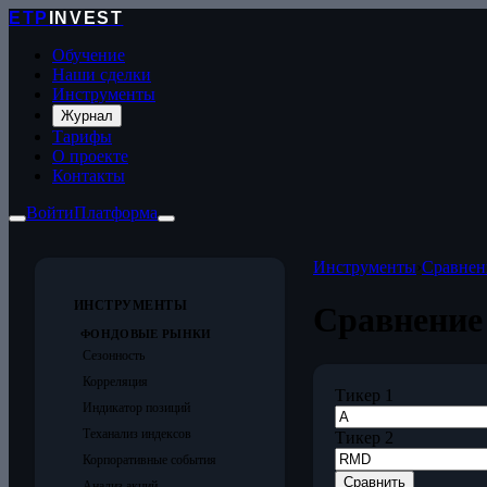
ETP
INVEST
Обучение
Наши сделки
Инструменты
Журнал
Тарифы
О проекте
Контакты
Войти
Платформа
Инструменты
›
Сравнен
ИНСТРУМЕНТЫ
Сравнение
ФОНДОВЫЕ РЫНКИ
Сезонность
Корреляция
Тикер 1
Индикатор позиций
Теханализ индексов
Тикер 2
Корпоративные события
Сравнить
Анализ акций