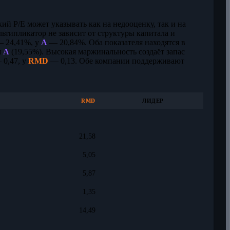
кий P/E может указывать как на недооценку, так и на
льтипликатор не зависит от структуры капитала и
 24,41%, у
A
— 20,84%. Оба показателя находятся в
я
A
(19,55%). Высокая маржинальность создаёт запас
0,47, у
RMD
— 0,13. Обе компании поддерживают
RMD
ЛИДЕР
21,58
5,05
5,87
1,35
14,49