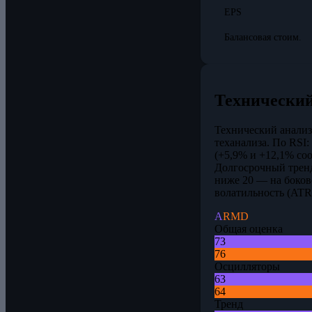
EPS
Балансовая стоим.
Технический
Технический анализ
теханализа. По RSI:
(+5,9% и +12,1% со
Долгосрочный трен
ниже 20 — на боков
волатильность (AT
A
RMD
Общая оценка
73
76
Осцилляторы
63
64
Тренд