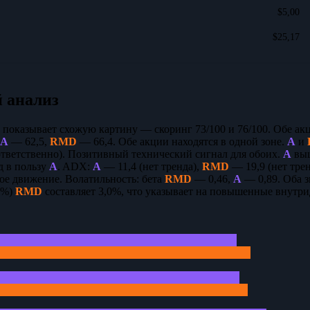
$5,00
$25,17
 анализ
 показывает схожую картину — скоринг 73/100 и 76/100. Обе акц
A
— 62,5,
RMD
— 66,4. Обе акции находятся в одной зоне.
A
и
ответственно). Позитивный технический сигнал для обоих.
A
выш
д в пользу
A
. ADX:
A
— 11,4 (нет тренда),
RMD
— 19,9 (нет тре
ое движение. Волатильность: бета
RMD
— 0,46,
A
— 0,89. Оба з
R%)
RMD
составляет 3,0%, что указывает на повышенные внутри