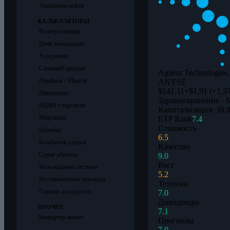
Аналитика нефти
КАЛЬКУЛЯТОРЫ
Размер позиции
Цена ликвидации
Усреднение
Сложный процент
Agilent Technologies,
Прибыль / Убыток
A
NYSE
$141,11
+$1,91 (+1,3
Дивиденды
Здравоохранение · 
НДФЛ с торговли
Капитализация: 39,
Инфляция
ETP Rank
7.4
Стоимость
Ипотека
6.5
Безубыток сделки
Качество
Серия убытков
9.0
Рост
Матожидание системы
5.2
Восстановление просадки
Техника
Годовая доходность
7.0
Дивиденды
ПРОЧЕЕ
7.1
Конвертер валют
Прогнозы
7.0