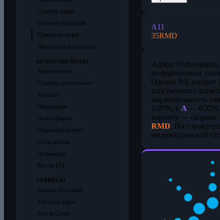
Скринер акций
Скринер облигаций
A
11
35
RMD
Сравнение акций
Дивидендный календарь
КРИПТОВАЛЮТЫ
Agilent Technologies, 
Анализ монет
информативно, поск
Однако P/E следует
Скринер криптовалют
собственного капит
Фандинг
маржинальность озн
Ликвидации
1,07%, у
A
— 0,72%.
картину — скоринг 7
Лонги/Шорты
RMD
. По совокупн
Открытый интерес
индивидуальной стр
Сезон альтов
Доминация
Bitcoin ETF
СЕРВИСЫ
Анализ облигаций
Тепловая карта
Fear & Greed