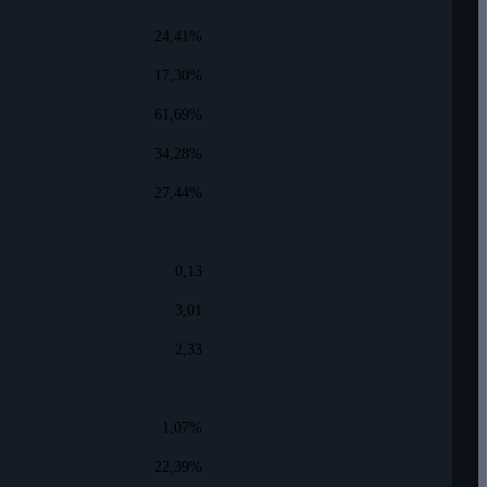
24,41%
17,30%
61,69%
34,28%
27,44%
0,13
3,01
2,33
1,07%
22,39%