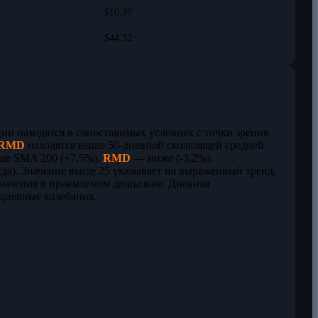
$10,37
$44,32
ии находятся в сопоставимых условиях с точки зрения
RMD
находятся выше 50-дневной скользящей средней
е SMA 200 (+7,5%),
RMD
— ниже (-3,2%).
нда). Значение выше 25 указывает на выраженный тренд,
начения в приемлемом диапазоне. Дневная
дневные колебания.