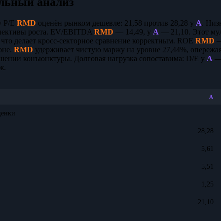
льный анализ
у P/E
RMD
оценён рынком дешевле: 21,58 против 28,28 у
A
. Низ
пективы роста. EV/EBITDA
RMD
— 14,49, у
A
— 21,10. Этот му
 что делает кросс-секторное сравнение корректным. ROE
RMD
—
оне.
RMD
удерживает чистую маржу на уровне 27,44%, опережа
шении конъюнктуры. Долговая нагрузка сопоставима: D/E у
A
— 
ж.
A
ценки
28,28
5,61
5,51
1,25
21,10