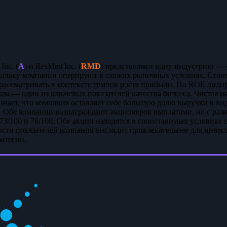
Inc. (
A
) и ResMed Inc. (
RMD
) представляют одну индустрию — 
ольку компании оперируют в схожих рыночных условиях. Стоим
 рассматривать в контексте темпов роста прибыли. По ROE лиди
ала — один из ключевых показателей качества бизнеса. Чистая 
ачает, что компания оставляет себе бо́льшую долю выручки в в
 Обе компании вознаграждают акционеров выплатами, но с раз
3/100 и 76/100. Обе акции находятся в сопоставимых условиях с
ости показателей компания выглядит привлекательнее для инвест
атегии.