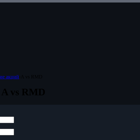
ие акций
›
A vs RMD
 A vs RMD