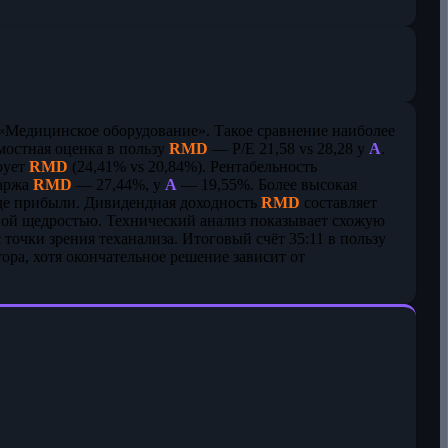
«Медицинское оборудование». Такое сравнение наиболее
остная оценка в пользу
RMD
— P/E 21,58 vs 28,28 у
A
.
рует
RMD
(24,41% vs 20,84%). Рентабельность
маржа
RMD
— 27,44%, у
A
— 19,55%. Более высокая
иде прибыли. Дивидендная доходность
RMD
составляет
ной щедростью. Технический анализ показывает схожую
 точки зрения теханализа. Итоговый счёт 35:11 в пользу
ора, хотя окончательное решение зависит от