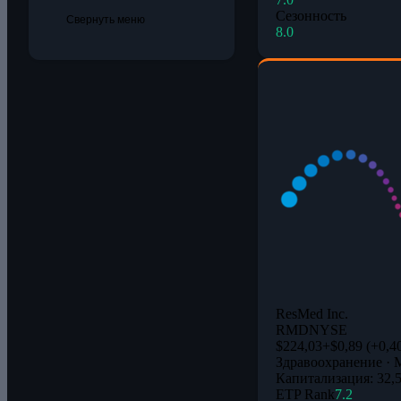
Сезонность
Свернуть меню
8.0
ResMed Inc.
RMD
NYSE
$224,03
+$0,89 (+0,4
Здравоохранение · 
Капитализация: 32,
ETP Rank
7.2