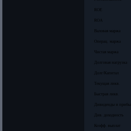
ROE
ROA
Валовая маржа
Операц. маржа
Чистая маржа
Долговая нагрузка
Долг/Капитал
Текущая ликв.
Быстрая ликв.
Дивиденды и прибы
Див. доходность
Коэфф. выплат