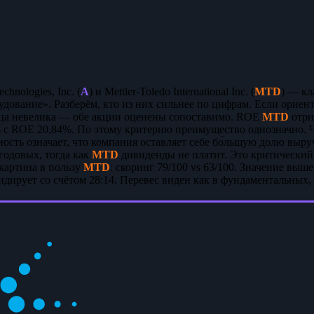
chnologies, Inc. (
A
) и Mettler-Toledo International Inc. (
MTD
) — кл
дование». Разберём, кто из них сильнее по цифрам. Если ориент
ица невелика — обе акции оценены сопоставимо. ROE
MTD
отри
 с ROE 20,84%. По этому критерию преимущество однозначно. 
ость означает, что компания оставляет себе бо́льшую долю выр
годовых, тогда как
MTD
дивиденды не платит. Это критический
 картина в пользу
MTD
: скоринг 79/100 vs 63/100. Значение вы
дирует со счётом 28:14. Перевес виден как в фундаментальных, 