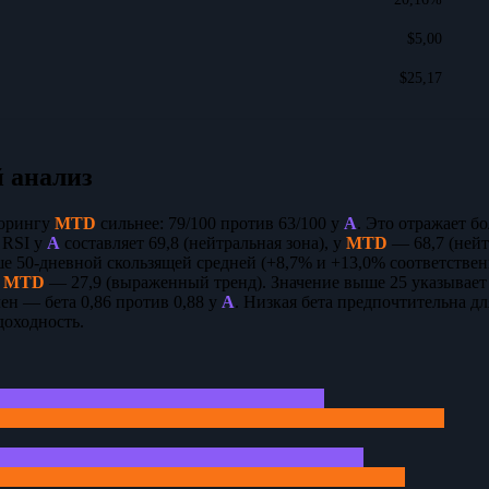
$5,00
$25,17
 анализ
корингу
MTD
сильнее: 79/100 против 63/100 у
A
. Это отражает б
 RSI у
A
составляет 69,8 (нейтральная зона), у
MTD
— 68,7 (нейт
е 50-дневной скользящей средней (+8,7% и +13,0% соответстве
,
MTD
— 27,9 (выраженный тренд). Значение выше 25 указывает
ен — бета 0,86 против 0,88 у
A
. Низкая бета предпочтительна д
оходность.