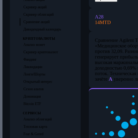
Скринер акций
Скринер облигаций
A
28
14
MTD
Сравнение акций
Дивидендный календарь
КРИПТОВАЛЮТЫ
Сравнение Agilent Te
Анализ монет
«Медицинское обору
против 32,09. Разн
Скринер криптовалют
генерирует прибыль
Фандинг
высокая маржинальн
Ликвидации
доходностью 0,69% 
поток. Техническая
Лонги/Шорты
зачёте
A
уверенно ли
Открытый интерес
Сезон альтов
Доминация
Bitcoin ETF
СЕРВИСЫ
Анализ облигаций
Тепловая карта
Fear & Greed