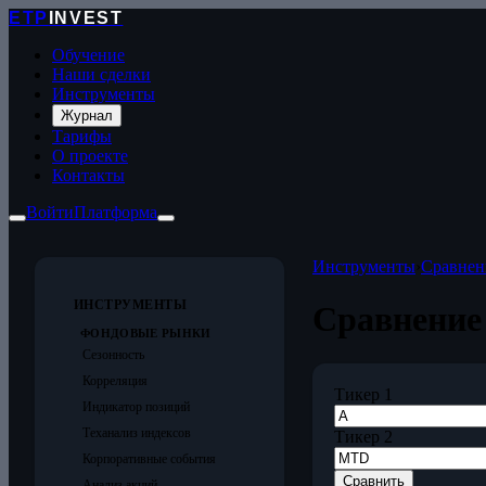
ETP
INVEST
Обучение
Наши сделки
Инструменты
Журнал
Тарифы
О проекте
Контакты
Войти
Платформа
Инструменты
›
Сравнен
ИНСТРУМЕНТЫ
Сравнение
ФОНДОВЫЕ РЫНКИ
Сезонность
Корреляция
Тикер 1
Индикатор позиций
Теханализ индексов
Тикер 2
Корпоративные события
Сравнить
Анализ акций