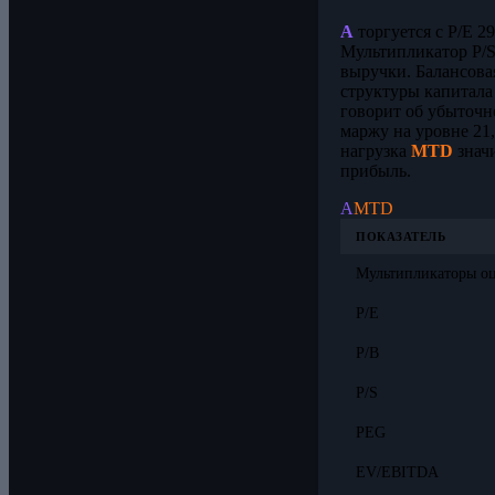
A
торгуется с P/E 29
Мультипликатор P/S
выручки. Балансова
структуры капитала
говорит об убыточн
маржу на уровне 21
нагрузка
MTD
значи
прибыль.
A
MTD
ПОКАЗАТЕЛЬ
Мультипликаторы о
P/E
P/B
P/S
PEG
EV/EBITDA