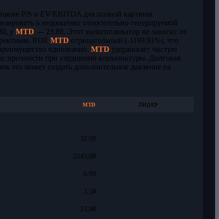
ь также P/S и EV/EBITDA для полной картины.
лизировать о недооценке относительно генерируемой
0, у
MTD
— 23,88. Этот мультипликатор не зависит от
орректным. ROE
MTD
отрицательный (-1199,91%), что
преимущество однозначно.
MTD
удерживает чистую
пас прочности при ухудшении конъюнктуры. Долговая
вок это может создать дополнительное давление на
MTD
ЛИДЕР
32,09
2243,08
6,99
2,58
23,88