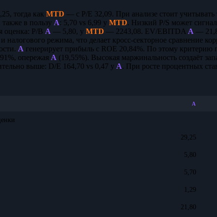
,25, тогда как
MTD
— с P/E 32,09. При анализе стоит учитыват
 также в пользу
A
: 5,70 vs 6,99 у
MTD
. Низкий P/S может сигна
я оценка: P/B
A
— 5,80, у
MTD
— 2243,08. EV/EBITDA
A
— 21,8
 и налогового режима, что делает кросс-секторное сравнение к
ости.
A
генерирует прибыль с ROE 20,84%. По этому критерию 
,91%, опережая
A
(19,55%). Высокая маржинальность создаёт за
тельно выше: D/E 164,70 vs 0,47 у
A
. При росте процентных ста
A
ценки
29,25
5,80
5,70
1,29
21,80