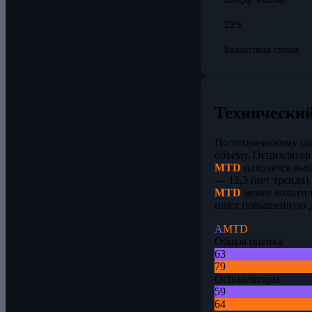
EPS
Балансовая стоим.
Технический
По техническому с
объёму. Осциллятор
MTD
находятся выш
— 12,3 (нет тренда)
MTD
менее волатил
ищет повышенную д
A
MTD
Общая оценка
63
79
Осцилляторы
59
64