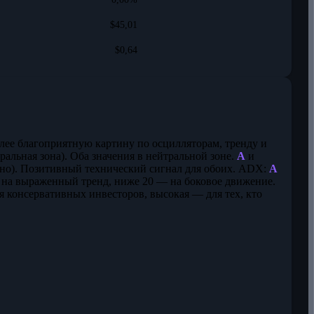
$45,01
$0,64
олее благоприятную картину по осцилляторам, тренду и
ральная зона). Оба значения в нейтральной зоне.
A
и
нно). Позитивный технический сигнал для обоих. ADX:
A
 на выраженный тренд, ниже 20 — на боковое движение.
ля консервативных инвесторов, высокая — для тех, кто