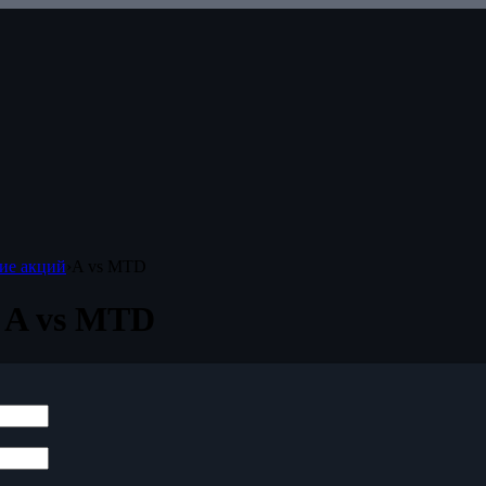
ие акций
›
A vs MTD
 A vs MTD