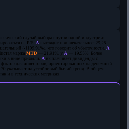
ассический случай выбора внутри одной индустрии:
ироваться на P/E,
A
выглядит привлекательнее: 29,25
цательный (-1199,91%), что говорит об убыточности.
A
Чистая маржа
MTD
— 21,91%, у
A
— 19,55%. Более
учки в виде прибыли.
A
выплачивает дивиденды с
 фактор для инвесторов, ориентированных на денежный
ше 70 указывает на устойчивый бычий тренд. В общем
так и в технических метриках.