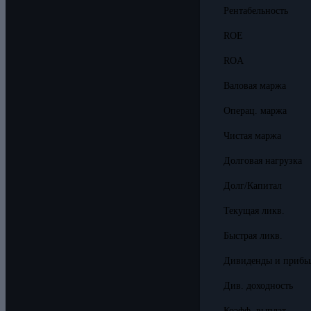
Рентабельность
ROE
ROA
Валовая маржа
Операц. маржа
Чистая маржа
Долговая нагрузка
Долг/Капитал
Текущая ликв.
Быстрая ликв.
Дивиденды и прибы
Див. доходность
Коэфф. выплат