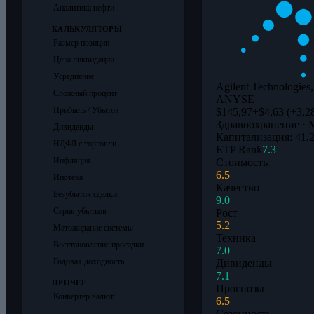
Аналитика нефти
КАЛЬКУЛЯТОРЫ
Размер позиции
Цена ликвидации
Усреднение
Agilent Technologies,
Сложный процент
A
NYSE
Прибыль / Убыток
$145,97
+$4,63 (+3,2
Здравоохранение · 
Дивиденды
Капитализация: 41,
НДФЛ с торговли
ETP Rank
7.3
Инфляция
Стоимость
6.5
Ипотека
Качество
Безубыток сделки
9.0
Серия убытков
Рост
5.2
Матожидание системы
Техника
Восстановление просадки
7.0
Годовая доходность
Дивиденды
7.1
ПРОЧЕЕ
Прогнозы
Конвертер валют
6.5
Сезонность