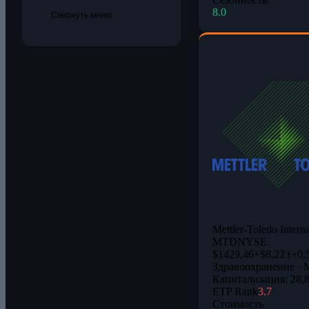
8.0
Свернуть меню
Mettler-Toledo Interna
MTD
NYSE
$1429,46
+$8,22 (+0,
Здравоохранение · 
Капитализация: 28,
ETP Rank
3.7
Стоимость