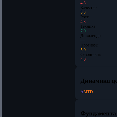
4.8
Качество
5.3
Рост
4.8
Техника
7.0
Дивиденды
—
Прогнозы
5.0
Сезонность
4.0
Динамика ц
A
MTD
Фундамента