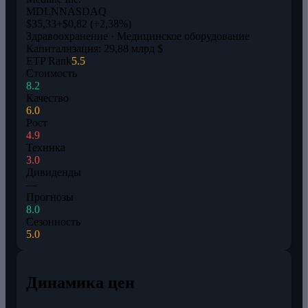
MDLN
NASDAQ
$35,33
+$0,82 (+2,38%)
Здравоохранение · Медицинское оборудование
Капитализация: 29,88 млрд $
ETP Rank
5.5
Стоимость
8.2
Качество
6.0
Рост
4.9
Техника
3.0
Дивиденды
—
Прогнозы
8.0
Сезонность
5.0
Динамика цен