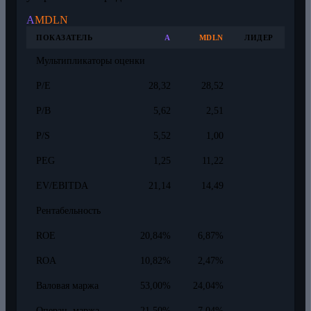
A
MDLN
ПОКАЗАТЕЛЬ
A
MDLN
ЛИДЕР
Мультипликаторы оценки
P/E
28,32
28,52
P/B
5,62
2,51
P/S
5,52
1,00
PEG
1,25
11,22
EV/EBITDA
21,14
14,49
Рентабельность
ROE
20,84%
6,87%
ROA
10,82%
2,47%
Валовая маржа
53,00%
24,04%
Операц. маржа
21,50%
7,04%