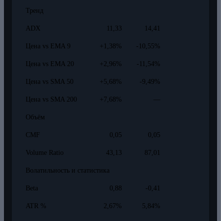
Тренд
ADX
11,33
14,41
Цена vs EMA 9
+1,38%
-10,55%
Цена vs EMA 20
+2,96%
-11,54%
Цена vs SMA 50
+5,68%
-9,49%
Цена vs SMA 200
+7,68%
—
Объём
CMF
0,05
0,05
Volume Ratio
43,13
87,01
Волатильность и статистика
Beta
0,88
-0,41
ATR %
2,67%
5,84%