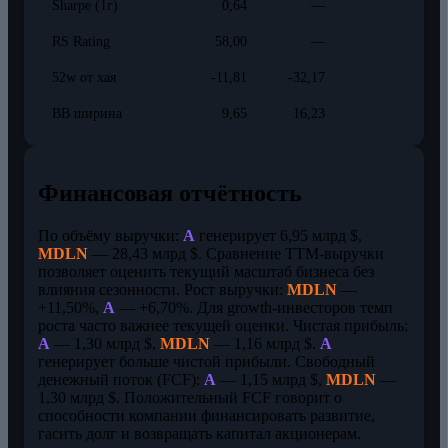
Sharpe (1г)
0,64
—
RS Rating
58,00
—
52w от хая
-11,81
-32,17
BB ширина
9,65
16,23
Финансовая отчётность
По объёму выручки:
A
генерирует 6,95 млрд $,
MDLN
— 28,43 млрд $. Сравнение TTM-выручки
позволяет оценить текущий масштаб бизнеса без
влияния сезонности. Рост выручки:
MDLN
—
+11,50%,
A
— +6,70%. Для growth-инвесторов темп
роста часто важнее текущей оценки. Чистая прибыль:
A
— 1,30 млрд $,
MDLN
— 1,16 млрд $.
A
генерирует больше чистой прибыли. Свободный
денежный поток (FCF):
A
— 1,15 млрд $,
MDLN
—
1,30 млрд $. Положительный FCF говорит о
способности компании финансировать развитие,
гасить долг и возвращать капитал акционерам.