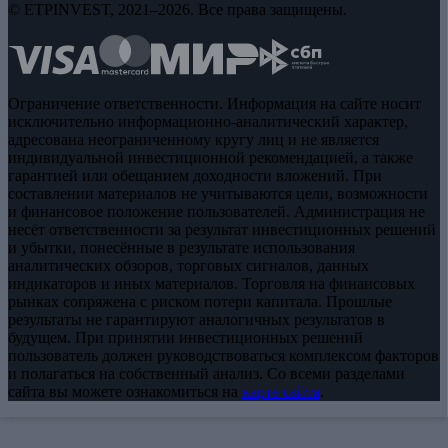
© ETPINVEST, 2021–2026. Все права защищены.
Ограничение ответственности. Информация на сайте носит
исключительно информационно-аналитический характер,
адресована неограниченному кругу лиц и не является
индивидуальной инвестиционной рекомендацией, а также
гарантией или обещанием доходности вложений. При
составлении материалов не учитываются цели, возможности
и финансовое положение пользователей. Администрация не
несёт ответственности за результат инвестиционных решений
и убытки, понесённые в результате использования
аналитических обзоров, торговых сигналов, данных
индикаторов и иных материалов. Торговля на финансовых
рынках сопряжена с риском потери капитала. Прошлые
результаты не гарантируют аналогичных результатов в
будущем. При принятии инвестиционных решений
пользователь должен руководствоваться комплексом факторов
и полагаться на собственный анализ. Со всеми разделами
сайта вы можете ознакомиться на
карте сайта
.