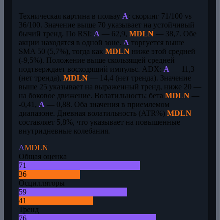
Техническая картина в пользу
A
: скоринг 71/100 vs
36/100. Значение выше 70 указывает на устойчивый
бычий тренд. По RSI:
A
— 62,9,
MDLN
— 38,7. Обе
акции находятся в одной зоне.
A
торгуется выше
SMA 50 (5,7%), тогда как
MDLN
ниже этой средней
(-9,5%). Положение выше скользящей средней
подтверждает восходящий импульс. ADX:
A
— 11,3
(нет тренда),
MDLN
— 14,4 (нет тренда). Значение
выше 25 указывает на выраженный тренд, ниже 20 —
на боковое движение. Волатильность: бета
MDLN
—
-0,41,
A
— 0,88. Оба значения в приемлемом
диапазоне. Дневная волатильность (ATR%)
MDLN
составляет 5,8%, что указывает на повышенные
внутридневные колебания.
A
MDLN
Общая оценка
71
36
Осцилляторы
59
41
Тренд
76