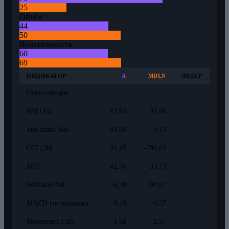
25
Объём
44
50
Волатильность
60
69
ИНДИКАТОР
A
MDLN
ЛИДЕР
Осцилляторы
RSI (14)
62,94
38,66
Stochastic %K
93,80
9,13
CCI (20)
93,45
-208,62
MFI
42,76
33,73
Williams %R
-6,20
-90,87
MACD гистограмма
0,19
-0,37
Momentum (10)
1,60
-2,37