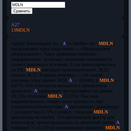
Сравнить
A
27
13
MDLN
Agilent Technologies, Inc. (
A
) и Medline Inc. (
MDLN
)
представляют одну индустрию — «Медицинское
оборудование». Такое сравнение наиболее
информативно, поскольку компании оперируют в
схожих рыночных условиях. Если ориентироваться
на P/E,
MDLN
выглядит привлекательнее: 28,52
против 28,32. Разница невелика — обе акции
оценены сопоставимо. ROE
A
— 20,84%, у
MDLN
—
6,87%. Оба показателя находятся в приемлемом
диапазоне.
A
удерживает чистую маржу на уровне
19,55%, опережая
MDLN
(3,31%). Высокая
маржинальность создаёт запас прочности при
ухудшении конъюнктуры.
A
выплачивает дивиденды
с доходностью 0,72% годовых, тогда как
MDLN
дивиденды не платит. Это критический фактор для
инвесторов, ориентированных на денежный поток.
A
набирает 71 из 100 по техническому скорингу,
MDLN