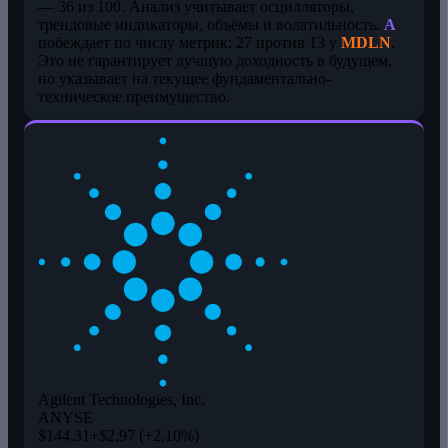
— 36 из 100. Анализ учитывает осцилляторы,
трендовые индикаторы, объёмы и волатильность.
A
побеждает по числу метрик: 27 против 13 у
MDLN
.
Это не гарантирует лучшую доходность в будущем,
но указывает на текущее фундаментально-
техническое преимущество.
Agilent Technologies, Inc.
A
NYSE
$144,31
+$2,97 (+2,10%)