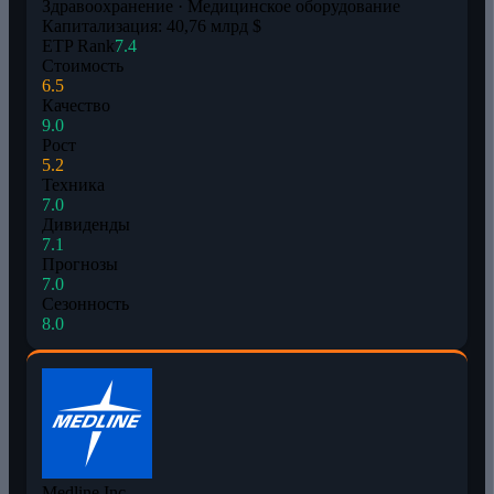
Здравоохранение · Медицинское оборудование
Капитализация: 40,76 млрд $
ETP Rank
7.4
Стоимость
6.5
Качество
9.0
Рост
5.2
Техника
7.0
Дивиденды
7.1
Прогнозы
7.0
Сезонность
8.0
Medline Inc.