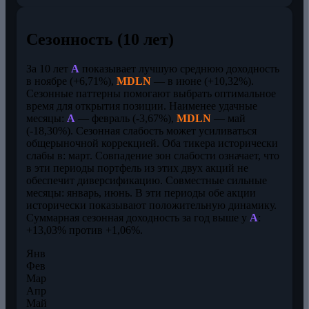
Сезонность (10 лет)
За 10 лет
A
показывает лучшую среднюю доходность
в ноябре (+6,71%),
MDLN
— в июне (+10,32%).
Сезонные паттерны помогают выбрать оптимальное
время для открытия позиции. Наименее удачные
месяцы:
A
— февраль (-3,67%),
MDLN
— май
(-18,30%). Сезонная слабость может усиливаться
общерыночной коррекцией. Оба тикера исторически
слабы в: март. Совпадение зон слабости означает, что
в эти периоды портфель из этих двух акций не
обеспечит диверсификацию. Совместные сильные
месяцы: январь, июнь. В эти периоды обе акции
исторически показывают положительную динамику.
Суммарная сезонная доходность за год выше у
A
:
+13,03% против +1,06%.
Янв
Фев
Мар
Апр
Май