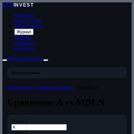
ETP
INVEST
Обучение
Наши сделки
Инструменты
Журнал
Тарифы
О проекте
Контакты
Войти
Платформа
Инструменты
Инструменты
›
Сравнение акций
›
A vs MDLN
Сравнение A vs MDLN
Тикер 1
Тикер 2