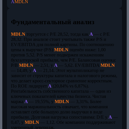
A
MDLN
Фундаментальный анализ
MDLN
торгуется с P/E 28,52, тогда как
A
— с P/E
28,32. При анализе стоит учитывать также P/S и
EV/EBITDA для полной картины. По соотношению
цены к выручке (P/S)
MDLN
оценён ниже: 1,00
против 5,52. P/S менее подвержен искажениям
бухгалтерской прибыли, чем P/E. Балансовая оценка:
P/B
MDLN
— 2,51, у
A
— 5,62. EV/EBITDA
MDLN
— 14,49, у
A
— 21,14. Этот мультипликатор не
зависит от структуры капитала и налогового режима,
что делает кросс-секторное сравнение корректным.
По ROE лидирует
A
(20,84% vs 6,87%).
Рентабельность собственного капитала — один из
ключевых показателей качества бизнеса. Чистая
маржа
A
— 19,55%, у
MDLN
— 3,31%. Более
высокая маржинальность означает, что компания
оставляет себе бо́льшую долю выручки в виде
прибыли. Долговая нагрузка сопоставима: D/E у
A
—
0,47, у
MDLN
— 1,12. Обе компании поддерживают
умеренный леверидж.