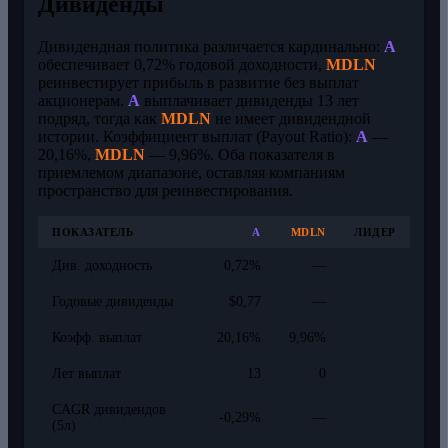
Дивиденды
Дивидендная политика различается кардинально:
A
обеспечивает 0,72% годовой доходности,
MDLN
реинвестирует прибыль в развитие без выплат
акционерам.
A
выплачивает дивиденды 13 лет
подряд, тогда как
MDLN
не имеет дивидендной
истории. Коэффициент выплат (Payout Ratio):
A
—
20,16%,
MDLN
— 9,96%. Оба показателя в
приемлемом диапазоне, оставляя компаниям
пространство для реинвестирования.
ПОКАЗАТЕЛЬ
A
MDLN
ЛИДЕР
Див. доходность
0,72%
—
Годовые дивиденды
$0,77
—
Коэфф. выплат
20,16%
9,96%
Лет выплат
13
0
CAGR дивидендов
-0,29%
—
(5л)