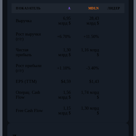
ПОКАЗАТЕЛЬ
A
MDLN
ЛИДЕР
6,95
28,43
Выручка
млрд $
млрд $
Рост выручки
+6.70%
+11.50%
(г/г)
Чистая
1,30
1,16 млрд
прибыль
млрд $
$
Рост прибыли
+1.10%
-3.40%
(г/г)
EPS (TTM)
$4,59
$1,43
Операц. Cash
1,56
1,74 млрд
Flow
млрд $
$
1,15
1,30 млрд
Free Cash Flow
млрд $
$