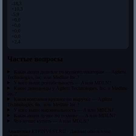
-18,3
+10,3
-5,9
+0,0
+0,0
+0,0
+0,0
+2,4
Частые вопросы
Какая акция дешевле по мультипликаторам — Agilent
Technologies, Inc. или Medline Inc.?
У кого выше рентабельность — A или MDLN?
Какие дивиденды у Agilent Technologies, Inc. и Medline
Inc.?
Какая компания крупнее по выручке — Agilent
Technologies, Inc. или Medline Inc.?
У кого выше маржинальность — A или MDLN?
Какая акция лучше по технике — A или MDLN?
Что лучше купить — A или MDLN?
Аналитика ETPINVEST.RU · Данные обновлены