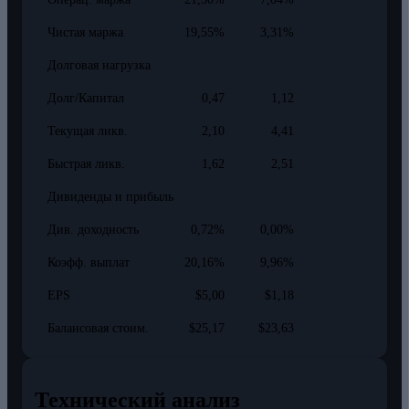
Чистая маржа
19,55%
3,31%
Долговая нагрузка
Долг/Капитал
0,47
1,12
Текущая ликв.
2,10
4,41
Быстрая ликв.
1,62
2,51
Дивиденды и прибыль
Див. доходность
0,72%
0,00%
Коэфф. выплат
20,16%
9,96%
EPS
$5,00
$1,18
Балансовая стоим.
$25,17
$23,63
Технический анализ