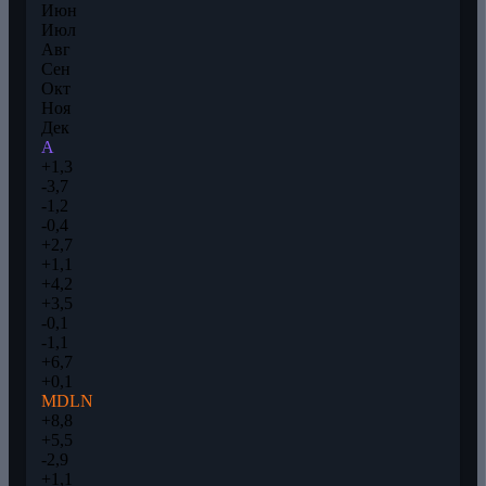
Июн
Июл
Авг
Сен
Окт
Ноя
Дек
A
+1,3
-3,7
-1,2
-0,4
+2,7
+1,1
+4,2
+3,5
-0,1
-1,1
+6,7
+0,1
MDLN
+8,8
+5,5
-2,9
+1,1