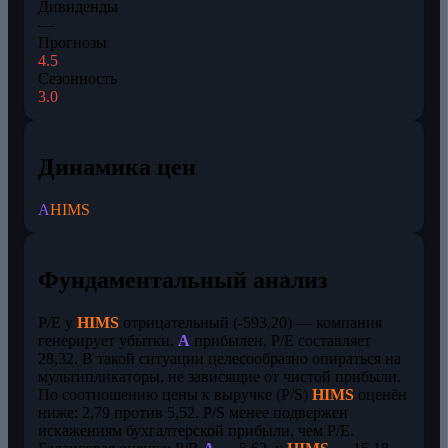
Дивиденды
—
Прогнозы
4.5
Сезонность
3.0
Динамика цен
A
HIMS
Фундаментальный анализ
P/E у
HIMS
отрицательный (-593,20) — компания
генерирует убытки.
A
прибылен, P/E составляет
28,32. В такой ситуации целесообразно опираться на
мультипликаторы, не зависящие от чистой прибыли.
По соотношению цены к выручке (P/S)
HIMS
оценён
ниже: 2,79 против 5,52. P/S менее подвержен
искажениям бухгалтерской прибыли, чем P/E.