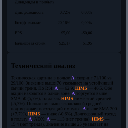
Дивиденды и прибыль
Див. доходность
0,72%
0,00%
Коэфф. выплат
20,16%
0,00%
EPS
$5,00
-$0,06
Балансовая стоим.
$25,17
$1,95
Технический анализ
Техническая картина в пользу
A
: скоринг 71/100 vs
29/100. Значение выше 70 указывает на устойчивый
бычий тренд. По RSI:
A
— 62,9,
HIMS
— 46,5. Обе
акции находятся в одной зоне.
A
торгуется выше
SMA 50 (5,7%), тогда как
HIMS
ниже этой средней
(-5,3%). Положение выше скользящей средней
подтверждает восходящий импульс.
A
выше SMA 200
(+7,7%),
HIMS
— ниже (-0,6%). Долгосрочный тренд
в пользу
A
. ADX:
A
— 11,3 (нет тренда),
HIMS
—
15,4 (нет тренда). Значение выше 25 указывает на