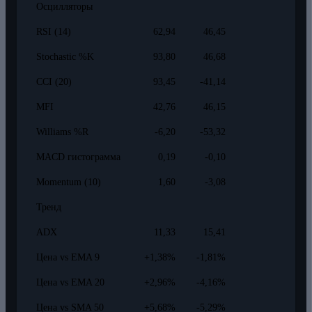
Осцилляторы
RSI (14)
62,94
46,45
Stochastic %K
93,80
46,68
CCI (20)
93,45
-41,14
MFI
42,76
46,15
Williams %R
-6,20
-53,32
MACD гистограмма
0,19
-0,10
Momentum (10)
1,60
-3,08
Тренд
ADX
11,33
15,41
Цена vs EMA 9
+1,38%
-1,81%
Цена vs EMA 20
+2,96%
-4,16%
Цена vs SMA 50
+5,68%
-5,29%