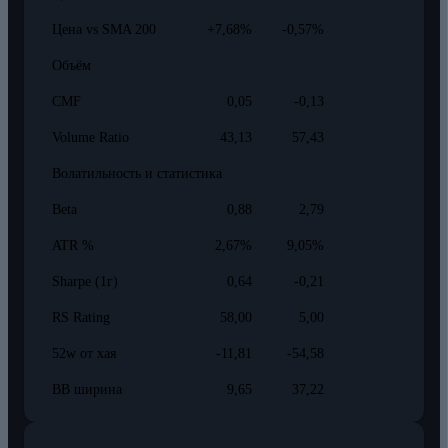
Цена vs SMA 200
+7,68%
-0,57%
Объём
CMF
0,05
-0,13
Volume Ratio
43,13
57,43
Волатильность и статистика
Beta
0,88
2,79
ATR %
2,67%
9,05%
Sharpe (1г)
0,64
-0,21
RS Rating
58,00
5,00
52w от хая
-11,81
-54,58
BB ширина
9,65
37,22