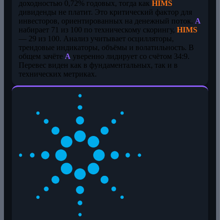
доходностью 0,72% годовых, тогда как
HIMS
дивиденды не платит. Это критический фактор для
инвесторов, ориентированных на денежный поток.
A
набирает 71 из 100 по техническому скорингу,
HIMS
— 29 из 100. Анализ учитывает осцилляторы,
трендовые индикаторы, объёмы и волатильность. В
общем зачёте
A
уверенно лидирует со счётом 34:9.
Перевес виден как в фундаментальных, так и в
технических метриках.