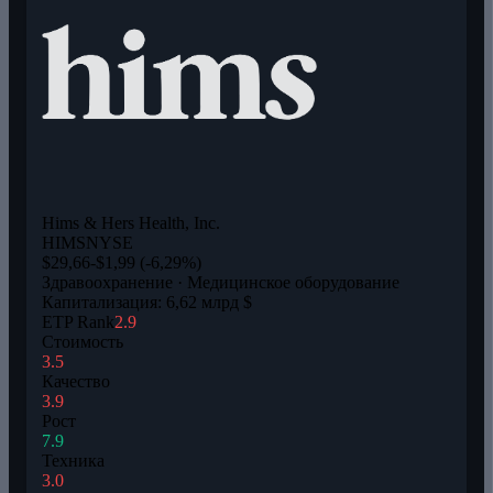
Hims & Hers Health, Inc.
HIMS
NYSE
$29,66
-$1,99 (-6,29%)
Здравоохранение · Медицинское оборудование
Капитализация: 6,62 млрд $
ETP Rank
2.9
Стоимость
3.5
Качество
3.9
Рост
7.9
Техника
3.0