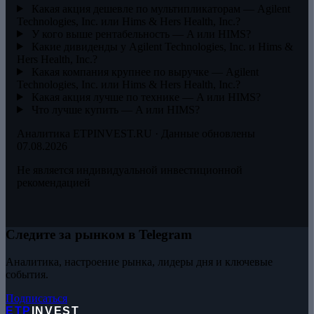
Какая акция дешевле по мультипликаторам — Agilent
Technologies, Inc. или Hims & Hers Health, Inc.?
У кого выше рентабельность — A или HIMS?
Какие дивиденды у Agilent Technologies, Inc. и Hims &
Hers Health, Inc.?
Какая компания крупнее по выручке — Agilent
Technologies, Inc. или Hims & Hers Health, Inc.?
Какая акция лучше по технике — A или HIMS?
Что лучше купить — A или HIMS?
Аналитика ETPINVEST.RU · Данные обновлены
07.08.2026
Не является индивидуальной инвестиционной
рекомендацией
Следите за рынком в Telegram
Аналитика, настроение рынка, лидеры дня и ключевые
события.
Подписаться
ETP
INVEST