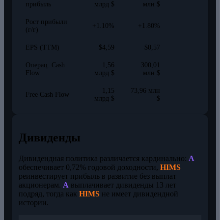
прибыль
млрд $
млн $
Рост прибыли
+1.10%
+1.80%
(г/г)
EPS (TTM)
$4,59
$0,57
Операц. Cash
1,56
300,01
Flow
млрд $
млн $
1,15
73,96 млн
Free Cash Flow
млрд $
$
Дивиденды
Дивидендная политика различается кардинально:
A
обеспечивает 0,72% годовой доходности,
HIMS
реинвестирует прибыль в развитие без выплат
акционерам.
A
выплачивает дивиденды 13 лет
подряд, тогда как
HIMS
не имеет дивидендной
истории.