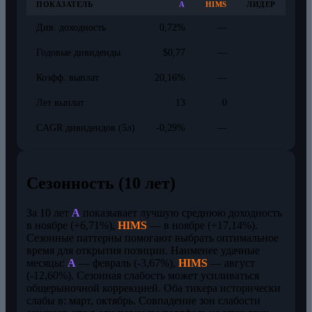
ПОКАЗАТЕЛЬ
A
HIMS
ЛИДЕР
Див. доходность
0,72%
—
Годовые дивиденды
$0,77
—
Коэфф. выплат
20,16%
—
Лет выплат
13
0
CAGR дивидендов (5л)
-0,29%
—
Сезонность (10 лет)
За 10 лет
A
показывает лучшую среднюю доходность
в ноябре (+6,71%),
HIMS
— в ноябре (+17,14%).
Сезонные паттерны помогают выбрать оптимальное
время для открытия позиции. Наименее удачные
месяцы:
A
— февраль (-3,67%),
HIMS
— август
(-12,60%). Сезонная слабость может усиливаться
общерыночной коррекцией. Оба тикера исторически
слабы в: март, октябрь. Совпадение зон слабости