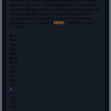
означает, что в эти периоды портфель из этих двух
акций не обеспечит диверсификацию. Совместные
сильные месяцы: январь, май, июнь, июль, ноябрь. В
эти периоды обе акции исторически показывают
положительную динамику. Суммарная сезонная
доходность за год выше у
HIMS
: +34,34% против
+13,03%.
Янв
Фев
Мар
Апр
Май
Июн
Июл
Авг
Сен
Окт
Ноя
Дек
A
+1,3
-3,7
-1,2
-0,4