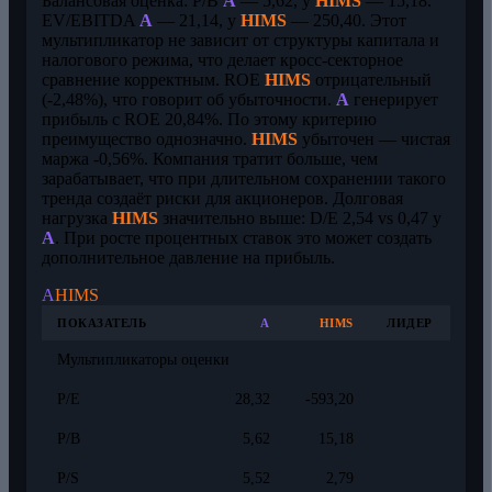
Балансовая оценка: P/B
A
— 5,62, у
HIMS
— 15,18.
EV/EBITDA
A
— 21,14, у
HIMS
— 250,40. Этот
мультипликатор не зависит от структуры капитала и
налогового режима, что делает кросс-секторное
сравнение корректным. ROE
HIMS
отрицательный
(-2,48%), что говорит об убыточности.
A
генерирует
прибыль с ROE 20,84%. По этому критерию
преимущество однозначно.
HIMS
убыточен — чистая
маржа -0,56%. Компания тратит больше, чем
зарабатывает, что при длительном сохранении такого
тренда создаёт риски для акционеров. Долговая
нагрузка
HIMS
значительно выше: D/E 2,54 vs 0,47 у
A
. При росте процентных ставок это может создать
дополнительное давление на прибыль.
A
HIMS
ПОКАЗАТЕЛЬ
A
HIMS
ЛИДЕР
Мультипликаторы оценки
P/E
28,32
-593,20
P/B
5,62
15,18
P/S
5,52
2,79