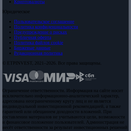
Криптовалюты
Юридическое
Пользовательское соглашение
Политика конфиденциальности
Предупреждение о рисках
Публичная оферта
Политика файлов cookie
Биржевые данные
Редакционная политика
© ETPINVEST, 2021–2026. Все права защищены.
Ограничение ответственности. Информация на сайте носит
исключительно информационно-аналитический характер,
адресована неограниченному кругу лиц и не является
индивидуальной инвестиционной рекомендацией, а также
гарантией или обещанием доходности вложений. При
составлении материалов не учитываются цели, возможности
и финансовое положение пользователей. Администрация не
несёт ответственности за результат инвестиционных решений