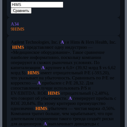
Сравнить
A
34
9
HIMS
Agilent Technologies, Inc. (
A
) и Hims & Hers Health, Inc.
(
HIMS
) представляют одну индустрию —
«Медицинское оборудование». Такое сравнение
наиболее информативно, поскольку компании
оперируют в схожих рыночных условиях. По
капитализации
A
крупнее в 6,0× (39,92 млрд $ vs 6,62
млрд $).
HIMS
имеет отрицательный P/E (-593,20),
что указывает на убыточность. Сравнивать по P/E не
корректно —
A
прибылен с P/E 28,32. Для
сопоставления лучше использовать P/S и
EV/EBITDA. ROE
HIMS
отрицательный (-2,48%),
что говорит об убыточности.
A
генерирует прибыль с
ROE 20,84%. По этому критерию преимущество
однозначно.
HIMS
убыточен — чистая маржа -0,56%.
Компания тратит больше, чем зарабатывает, что при
длительном сохранении такого тренда создаёт риски
для акционеров.
A
выплачивает дивиденды с