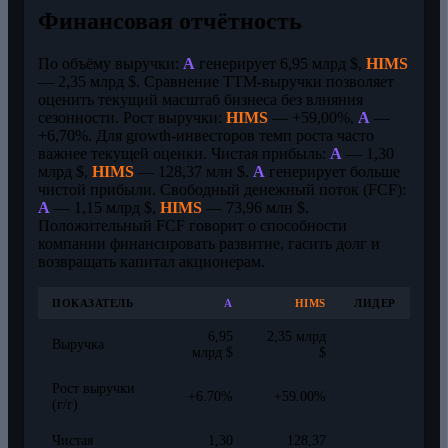
Финансовая отчётность
По объёму выручки:
A
генерирует 6,95 млрд $,
HIMS
— 2,35 млрд $. Сравнение TTM-выручки позволяет
оценить текущий масштаб бизнеса без влияния
сезонности. Рост выручки:
HIMS
— +59,00%,
A
—
+6,70%. Для growth-инвесторов темп роста часто
важнее текущей оценки. Чистая прибыль:
A
— 1,30
млрд $,
HIMS
— 128,37 млн $.
A
генерирует больше
чистой прибыли. Свободный денежный поток (FCF):
A
— 1,15 млрд $,
HIMS
— 73,96 млн $.
Положительный FCF говорит о способности
компании финансировать развитие, гасить долг и
возвращать капитал акционерам.
ПОКАЗАТЕЛЬ
A
HIMS
ЛИДЕР
6,95
2,35 млрд
Выручка
млрд $
$
Рост выручки
+6.70%
+59.00%
(г/г)
Чистая
1,30
128,37