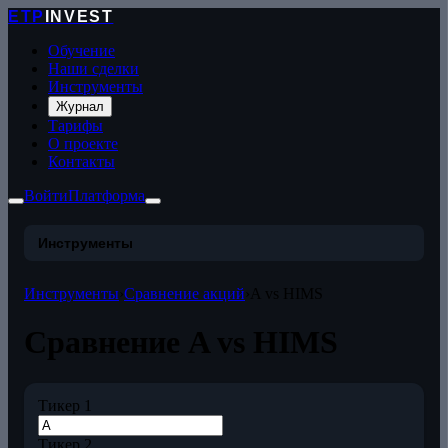
ETP
INVEST
Обучение
Наши сделки
Инструменты
Журнал
Тарифы
О проекте
Контакты
Войти
Платформа
Инструменты
Инструменты
›
Сравнение акций
›
A vs HIMS
Сравнение A vs HIMS
Тикер 1
Тикер 2