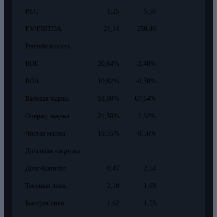
PEG
1,25
5,56
EV/EBITDA
21,14
250,40
Рентабельность
ROE
20,84%
-2,48%
ROA
10,82%
-0,58%
Валовая маржа
53,00%
67,64%
Операц. маржа
21,50%
1,32%
Чистая маржа
19,55%
-0,56%
Долговая нагрузка
Долг/Капитал
0,47
2,54
Текущая ликв.
2,10
1,69
Быстрая ликв.
1,62
1,55