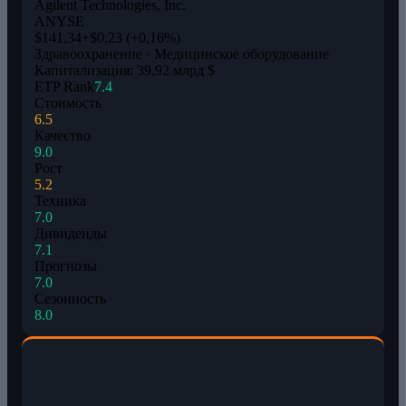
Agilent Technologies, Inc.
A
NYSE
$141,34
+$0,23 (+0,16%)
Здравоохранение · Медицинское оборудование
Капитализация: 39,92 млрд $
ETP Rank
7.4
Стоимость
6.5
Качество
9.0
Рост
5.2
Техника
7.0
Дивиденды
7.1
Прогнозы
7.0
Сезонность
8.0