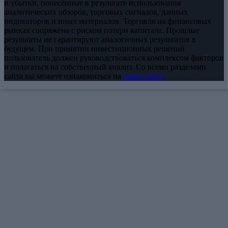
и убытки, понесённые в результате использования
аналитических обзоров, торговых сигналов, данных
индикаторов и иных материалов. Торговля на финансовых
рынках сопряжена с риском потери капитала. Прошлые
результаты не гарантируют аналогичных результатов в
будущем. При принятии инвестиционных решений
пользователь должен руководствоваться комплексом факторов
и полагаться на собственный анализ. Со всеми разделами
сайта вы можете ознакомиться на
карте сайта
.