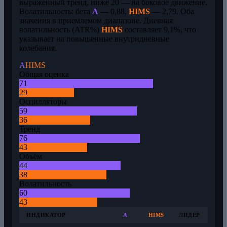
выраженный тренд, ниже 20 — на боковое движение.
Волатильность: бета
A
— 0,88,
HIMS
— 2,79. Оба
значения в приемлемом диапазоне. Дневная
волатильность (ATR%)
HIMS
составляет 9,1%, что
указывает на повышенные внутридневные
колебания.
A
HIMS
Общая оценка
71
29
Осцилляторы
59
36
Тренд
76
43
Объём
44
38
Волатильность
60
43
ИНДИКАТОР
A
HIMS
ЛИДЕР