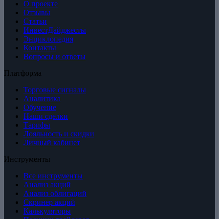
О проекте
Отзывы
Статьи
ИнвестДайджесты
Энциклопедия
Контакты
Вопросы и ответы
Платформа
Торговые сигналы
Аналитика
Обучение
Наши сделки
Тарифы
Лояльность и скидки
Личный кабинет
Инструменты
Все инструменты
Анализ акций
Анализ облигаций
Скринер акций
Калькуляторы