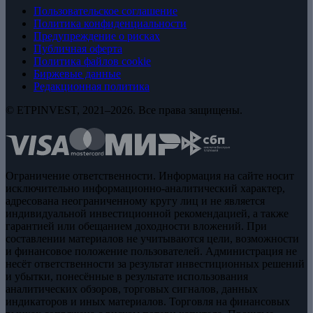
Пользовательское соглашение
Политика конфиденциальности
Предупреждение о рисках
Публичная оферта
Политика файлов cookie
Биржевые данные
Редакционная политика
© ETPINVEST, 2021–2026. Все права защищены.
Ограничение ответственности. Информация на сайте носит
исключительно информационно-аналитический характер,
адресована неограниченному кругу лиц и не является
индивидуальной инвестиционной рекомендацией, а также
гарантией или обещанием доходности вложений. При
составлении материалов не учитываются цели, возможности
и финансовое положение пользователей. Администрация не
несёт ответственности за результат инвестиционных решений
и убытки, понесённые в результате использования
аналитических обзоров, торговых сигналов, данных
индикаторов и иных материалов. Торговля на финансовых