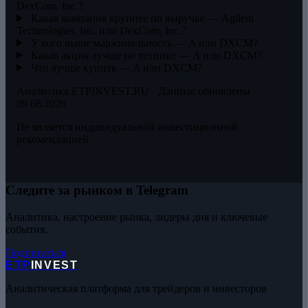
DexCom, Inc.?
Какая компания крупнее по выручке — Agilent
Technologies, Inc. или DexCom, Inc.?
У кого выше маржинальность — A или DXCM?
Какая акция лучше по технике — A или DXCM?
Что лучше купить — A или DXCM?
Аналитика ETPINVEST.RU · Данные обновлены
09.08.2026
Не является индивидуальной инвестиционной
рекомендацией
Следите за рынком в Telegram
Аналитика, настроение рынка, лидеры дня и ключевые
события.
Подписаться
ETP
INVEST
Аналитическая платформа для трейдеров и инвесторов