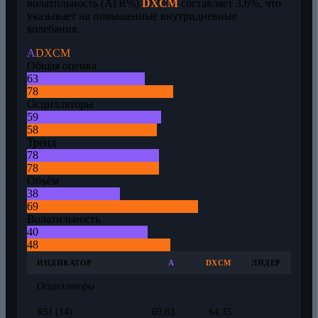
волатильность (ATR%)
DXCM
составляет 3,6%, что
указывает на повышенные внутридневные
колебания.
A
DXCM
Общая оценка
63
78
Осцилляторы
59
58
Тренд
78
78
Объём
38
69
Волатильность
40
48
ИНДИКАТОР
A
DXCM
ЛИДЕР
Осцилляторы
RSI (14)
69,83
64,35