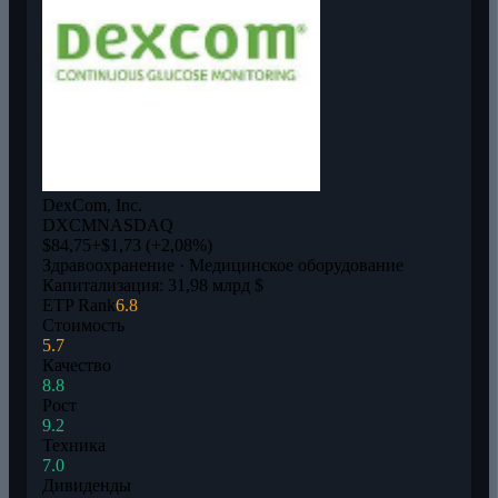
DexCom, Inc.
DXCM
NASDAQ
$84,75
+$1,73 (+2,08%)
Здравоохранение · Медицинское оборудование
Капитализация: 31,98 млрд $
ETP Rank
6.8
Стоимость
5.7
Качество
8.8
Рост
9.2
Техника
7.0
Дивиденды