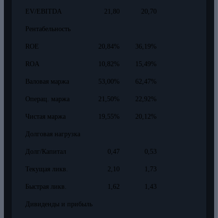
EV/EBITDA
21,80
20,70
Рентабельность
ROE
20,84%
36,19%
ROA
10,82%
15,49%
Валовая маржа
53,00%
62,47%
Операц. маржа
21,50%
22,92%
Чистая маржа
19,55%
20,12%
Долговая нагрузка
Долг/Капитал
0,47
0,53
Текущая ликв.
2,10
1,73
Быстрая ликв.
1,62
1,43
Дивиденды и прибыль