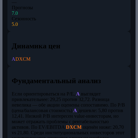
—
Прогнозы
7.0
Сезонность
5.0
Динамика цен
A
DXCM
Фундаментальный анализ
Если ориентироваться на P/E,
A
выглядит
привлекательнее: 29,25 против 32,72. Разница
невелика — обе акции оценены сопоставимо. По P/B
(цена/балансовая стоимость)
A
дешевле: 5,80 против
12,41. Низкий P/B интересен value-инвесторам, но
может отражать проблемы с рентабельностью
активов. По EV/EBITDA
DXCM
оценён ниже: 20,70
vs 21,80. Среди институциональных инвесторов этот