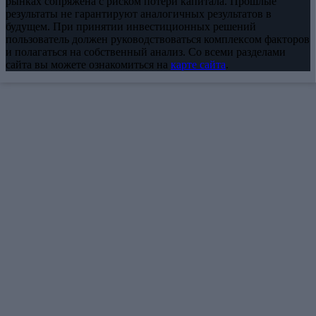
рынках сопряжена с риском потери капитала. Прошлые
результаты не гарантируют аналогичных результатов в
будущем. При принятии инвестиционных решений
пользователь должен руководствоваться комплексом факторов
и полагаться на собственный анализ. Со всеми разделами
сайта вы можете ознакомиться на
карте сайта
.