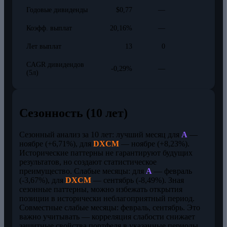
Годовые дивиденды
$0,77
—
Коэфф. выплат
20,16%
—
Лет выплат
13
0
CAGR дивидендов
-0,29%
—
(5л)
Сезонность (10 лет)
Сезонный анализ за 10 лет: лучший месяц для
A
—
ноябре (+6,71%), для
DXCM
— ноябре (+8,23%).
Исторические паттерны не гарантируют будущих
результатов, но создают статистическое
преимущество. Слабые месяцы: для
A
— февраль
(-3,67%), для
DXCM
— сентябрь (-8,49%). Зная
сезонные паттерны, можно избежать открытия
позиции в исторически неблагоприятный период.
Совместные слабые месяцы: февраль, сентябрь. Это
важно учитывать — корреляция слабости снижает
защитные свойства портфеля в указанные периоды.