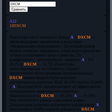
Сравнить
A
22
19
DXCM
Инвесторы часто выбирают между
A
и
DXCM
—
двумя ведущими эмитентами в индустрии
«Медицинское оборудование». Детальный разбор
метрик помогает определить, какая акция предлагает
лучшее соотношение цены и качества. По
коэффициенту «цена/прибыль» лидирует
A
с P/E
29,25 (у
DXCM
— 32,72). Инвесторы,
ориентированные на стоимость, отдадут
предпочтение более дешёвому мультипликатору.
DXCM
демонстрирует более высокую
рентабельность капитала: ROE 36,19% против 20,84%
у
A
. Высокий ROE свидетельствует об эффективном
использовании акционерного капитала.
Маржинальность:
DXCM
— 20,12%,
A
— 19,55%.
Оба показателя в рамках отраслевой нормы.
Дивидендная политика различается кардинально:
A
обеспечивает 0,69% годовой доходности,
DXCM