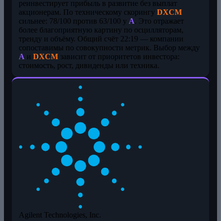
реинвестирует прибыль в развитие без выплат
акционерам. По техническому скорингу
DXCM
сильнее: 78/100 против 63/100 у
A
. Это отражает
более благоприятную картину по осцилляторам,
тренду и объёму. Общий счёт 22:19 — компании
сопоставимы по совокупности метрик. Выбор между
A
и
DXCM
зависит от приоритетов инвестора:
стоимость, рост, дивиденды или техника.
Agilent Technologies, Inc.