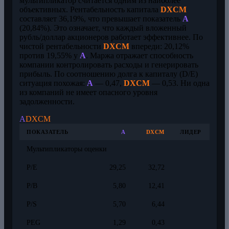
мультипликатор считается одним из наиболее
объективных. Рентабельность капитала
DXCM
составляет 36,19%, что превышает показатель
A
(20,84%). Это означает, что каждый вложенный
рубль/доллар акционеров работает эффективнее. По
чистой рентабельности
DXCM
впереди: 20,12%
против 19,55% у
A
. Маржа отражает способность
компании контролировать расходы и генерировать
прибыль. По соотношению долга к капиталу (D/E)
ситуация похожая:
A
— 0,47,
DXCM
— 0,53. Ни одна
из компаний не имеет опасного уровня
задолженности.
A
DXCM
ПОКАЗАТЕЛЬ
A
DXCM
ЛИДЕР
Мультипликаторы оценки
P/E
29,25
32,72
P/B
5,80
12,41
P/S
5,70
6,44
PEG
1,29
0,43