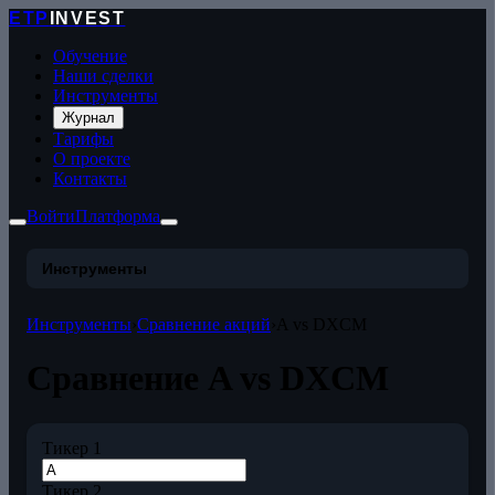
ETP
INVEST
Обучение
Наши сделки
Инструменты
Журнал
Тарифы
О проекте
Контакты
Войти
Платформа
Инструменты
Инструменты
›
Сравнение акций
›
A vs DXCM
Сравнение A vs DXCM
Тикер 1
Тикер 2