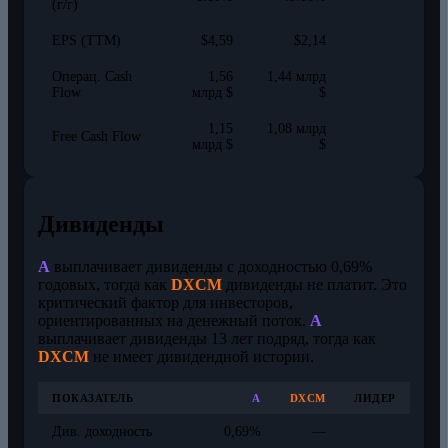
(г/г)
EPS (TTM)
$4,59
$2,14
Операц. Cash
1,56
1,44 млрд
Flow
млрд $
$
1,15
1,08 млрд
Free Cash Flow
млрд $
$
Дивиденды
A
выплачивает дивиденды с доходностью 0,69%
годовых, тогда как
DXCM
дивиденды не платит. Это
критический фактор для инвесторов,
ориентированных на денежный поток.
A
выплачивает дивиденды 13 лет подряд, тогда как
DXCM
не имеет дивидендной истории.
ПОКАЗАТЕЛЬ
A
DXCM
ЛИДЕР
Див. доходность
0,69%
—