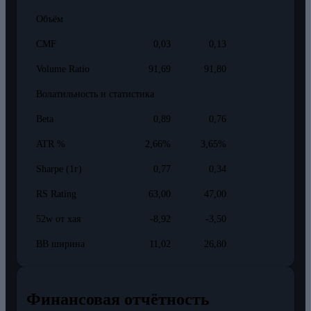
Объём
CMF
0,03
0,13
Volume Ratio
91,69
91,80
Волатильность и статистика
Beta
0,89
0,76
ATR %
2,66%
3,65%
Sharpe (1г)
0,77
0,34
RS Rating
63,00
47,00
52w от хая
-8,92
-3,50
BB ширина
11,02
26,80
Финансовая отчётность