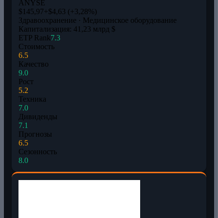
A
NYSE
$145,97
+$4,63 (+3,28%)
Здравоохранение · Медицинское оборудование
Капитализация: 41,23 млрд $
ETP Rank
7.3
Стоимость
6.5
Качество
9.0
Рост
5.2
Техника
7.0
Дивиденды
7.1
Прогнозы
6.5
Сезонность
8.0