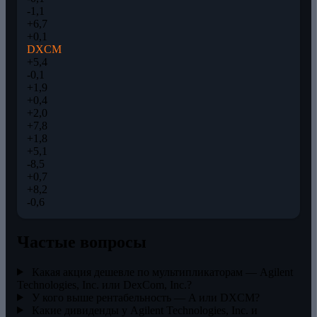
-1,1
+6,7
+0,1
DXCM
+5,4
-0,1
+1,9
+0,4
+2,0
+7,8
+1,8
+5,1
-8,5
+0,7
+8,2
-0,6
Частые вопросы
Какая акция дешевле по мультипликаторам — Agilent
Technologies, Inc. или DexCom, Inc.?
У кого выше рентабельность — A или DXCM?
Какие дивиденды у Agilent Technologies, Inc. и