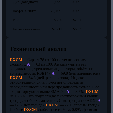
Див. доходность
0,69%
0,00%
Коэфф. выплат
20,16%
0,00%
EPS
$5,00
$2,61
Балансовая стоим.
$25,17
$6,83
Технический анализ
DXCM
набирает 78 из 100 по техническому
скорингу,
A
— 63 из 100. Анализ учитывает
осцилляторы, трендовые индикаторы, объёмы и
волатильность. RSI(14):
A
— 69,8 (нейтральная зона),
DXCM
— 64,3 (нейтральная зона). Индекс
относительной силы помогает определить
перекупленность или перепроданность актива. Обе
акции торгуются выше SMA 50:
A
на 8,7%,
DXCM
на 13,8%. Это подтверждает краткосрочный бычий
тренд для обоих эмитентов. Сила тренда по ADX:
A
— 12,3 (нет тренда),
DXCM
— 22,1 (слабый тренд).
По бете
DXCM
стабильнее (0,76 vs 0,89). Дневная