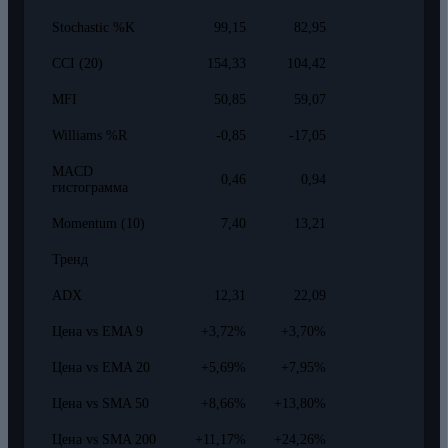
Stochastic %K
99,15
82,95
CCI (20)
154,33
104,42
MFI
50,85
59,07
Williams %R
-0,85
-17,05
MACD
0,46
0,94
гистограмма
Momentum (10)
7,40
13,21
Тренд
ADX
12,31
22,09
Цена vs EMA 9
+3,72%
+3,70%
Цена vs EMA 20
+5,69%
+7,95%
Цена vs SMA 50
+8,66%
+13,80%
Цена vs SMA 200
+11,17%
+24,26%