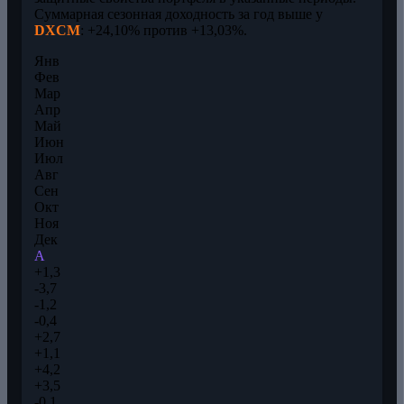
Суммарная сезонная доходность за год выше у
DXCM
: +24,10% против +13,03%.
Янв
Фев
Мар
Апр
Май
Июн
Июл
Авг
Сен
Окт
Ноя
Дек
A
+1,3
-3,7
-1,2
-0,4
+2,7
+1,1
+4,2
+3,5
-0,1