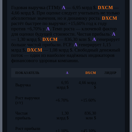
Годовая выручка (TTM):
A
— 6,95 млрд $,
DXCM
—
4,66 млрд $. При оценке следует учитывать не только
абсолютные значения, но и динамику роста.
DXCM
растёт быстрее по выручке: +15,60% год к году
против +6,70% у
A
. Темп роста — ключевой фактор
для оценки будущей стоимости. Чистая прибыль:
A
— 1,30 млрд $,
DXCM
— 836,30 млн $.
A
генерирует
больше чистой прибыли. FCF:
A
генерирует 1,15
млрд $,
DXCM
— 1,08 млрд $. Свободный денежный
поток — один из наиболее надёжных индикаторов
финансового здоровья компании.
ПОКАЗАТЕЛЬ
A
DXCM
ЛИДЕР
6,95
4,66 млрд
Выручка
млрд $
$
Рост выручки
+6.70%
+15.60%
(г/г)
Чистая
1,30
836,30
прибыль
млрд $
млн $
Рост прибыли
+1.10%
+45.10%