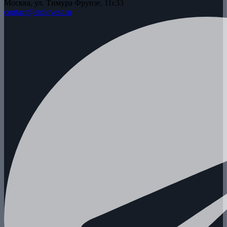
Москва, ул. Тимура Фрунзе, 11с33
contact@etpinvest.ru