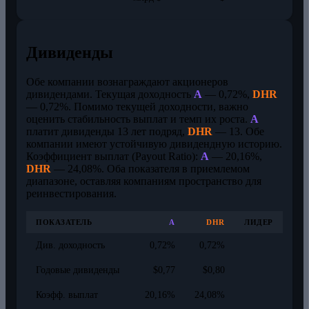
Дивиденды
Обе компании вознаграждают акционеров
дивидендами. Текущая доходность
A
— 0,72%,
DHR
— 0,72%. Помимо текущей доходности, важно
оценить стабильность выплат и темп их роста.
A
платит дивиденды 13 лет подряд,
DHR
— 13. Обе
компании имеют устойчивую дивидендную историю.
Коэффициент выплат (Payout Ratio):
A
— 20,16%,
DHR
— 24,08%. Оба показателя в приемлемом
диапазоне, оставляя компаниям пространство для
реинвестирования.
ПОКАЗАТЕЛЬ
A
DHR
ЛИДЕР
Див. доходность
0,72%
0,72%
Годовые дивиденды
$0,77
$0,80
Коэфф. выплат
20,16%
24,08%