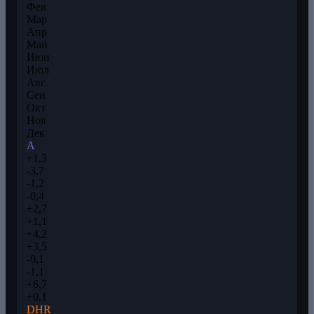
Фев
Мар
Апр
Май
Июн
Июл
Авг
Сен
Окт
Ноя
Дек
A
+1,3
-3,7
-1,2
-0,4
+2,7
+1,1
+4,2
+3,5
-0,1
-1,1
+6,7
+0,1
DHR