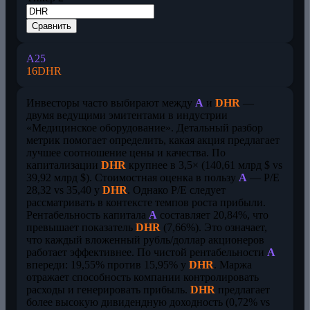
Сравнить
A
25
16
DHR
Инвесторы часто выбирают между
A
и
DHR
—
двумя ведущими эмитентами в индустрии
«Медицинское оборудование». Детальный разбор
метрик помогает определить, какая акция предлагает
лучшее соотношение цены и качества. По
капитализации
DHR
крупнее в 3,5× (140,61 млрд $ vs
39,92 млрд $). Стоимостная оценка в пользу
A
— P/E
28,32 vs 35,40 у
DHR
. Однако P/E следует
рассматривать в контексте темпов роста прибыли.
Рентабельность капитала
A
составляет 20,84%, что
превышает показатель
DHR
(7,66%). Это означает,
что каждый вложенный рубль/доллар акционеров
работает эффективнее. По чистой рентабельности
A
впереди: 19,55% против 15,95% у
DHR
. Маржа
отражает способность компании контролировать
расходы и генерировать прибыль.
DHR
предлагает
более высокую дивидендную доходность (0,72% vs