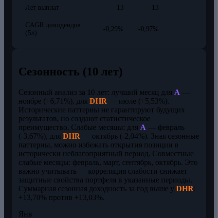
Лет выплат
13
13
CAGR дивидендов
-0,29%
-0,97%
(5л)
Сезонность (10 лет)
Сезонный анализ за 10 лет: лучший месяц для
A
—
ноябре (+6,71%), для
DHR
— июле (+5,53%).
Исторические паттерны не гарантируют будущих
результатов, но создают статистическое
преимущество. Слабые месяцы: для
A
— февраль
(-3,67%), для
DHR
— октябрь (-2,04%). Зная сезонные
паттерны, можно избежать открытия позиции в
исторически неблагоприятный период. Совместные
слабые месяцы: февраль, март, сентябрь, октябрь. Это
важно учитывать — корреляция слабости снижает
защитные свойства портфеля в указанные периоды.
Суммарная сезонная доходность за год выше у
DHR
:
+13,70% против +13,03%.
Янв