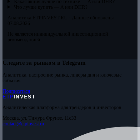
Какая акция лучше по технике — A или DHR?
Что лучше купить — A или DHR?
Аналитика ETPINVEST.RU · Данные обновлены
07.08.2026
Не является индивидуальной инвестиционной
рекомендацией
Следите за рынком в Telegram
Аналитика, настроение рынка, лидеры дня и ключевые
события.
Подписаться
ETP
INVEST
Аналитическая платформа для трейдеров и инвесторов
Москва, ул. Тимура Фрунзе, 11с33
contact@etpinvest.ru