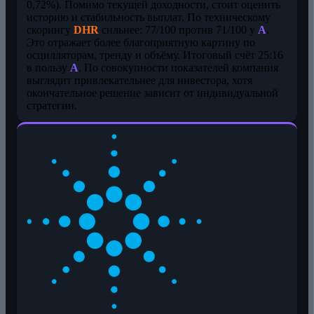
0,72%). Помимо текущей доходности, стоит оценить
историю и стабильность выплат. По техническому
скорингу
DHR
сильнее: 77/100 против 71/100 у
A
.
Это отражает более благоприятную картину по
осцилляторам, тренду и объёму. Итоговый счёт 25:16
в пользу
A
. По совокупности показателей компания
выглядит привлекательнее для инвестора, хотя
окончательное решение зависит от индивидуальной
стратегии.