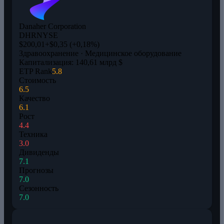
Danaher Corporation
DHR
NYSE
$200,01
+$0,35 (+0,18%)
Здравоохранение · Медицинское оборудование
Капитализация: 140,61 млрд $
ETP Rank
5.8
Стоимость
6.5
Качество
6.1
Рост
4.4
Техника
3.0
Дивиденды
7.1
Прогнозы
7.0
Сезонность
7.0