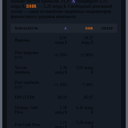
больше чистой прибыли. FCF:
A
генерирует 1,15
млрд $,
DHR
— 5,26 млрд $. Свободный денежный
поток — один из наиболее надёжных индикаторов
финансового здоровья компании.
ПОКАЗАТЕЛЬ
A
DHR
ЛИДЕР
6,95
24,57
Выручка
млрд $
млрд $
Рост выручки
+6.70%
+2.90%
(г/г)
Чистая
1,30
3,61 млрд
прибыль
млрд $
$
Рост прибыли
+1.10%
-7.30%
(г/г)
EPS (TTM)
$4,59
$5,07
Операц. Cash
1,56
6,42 млрд
Flow
млрд $
$
1,15
5,26 млрд
Free Cash Flow
млрд $
$