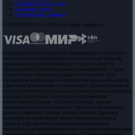
Политика файлов cookie
Биржевые данные
Редакционная политика
© ETPINVEST, 2021–2026. Все права защищены.
Ограничение ответственности. Информация на сайте носит
исключительно информационно-аналитический характер,
адресована неограниченному кругу лиц и не является
индивидуальной инвестиционной рекомендацией, а также
гарантией или обещанием доходности вложений. При
составлении материалов не учитываются цели, возможности
и финансовое положение пользователей. Администрация не
несёт ответственности за результат инвестиционных решений
и убытки, понесённые в результате использования
аналитических обзоров, торговых сигналов, данных
индикаторов и иных материалов. Торговля на финансовых
рынках сопряжена с риском потери капитала. Прошлые
результаты не гарантируют аналогичных результатов в
будущем. При принятии инвестиционных решений
пользователь должен руководствоваться комплексом факторов
и полагаться на собственный анализ. Со всеми разделами