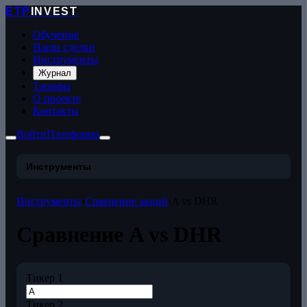
ETP
INVEST
Обучение
Наши сделки
Инструменты
Журнал
Тарифы
О проекте
Контакты
Войти
Платформа
Инструменты
Инструменты
›
Сравнение акций
›
A vs DHR
Сравнение A vs DHR
Тикер 1
Тикер 2