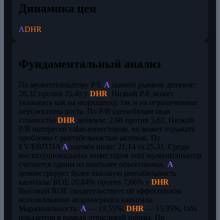
Динамика цен
A
DHR
Фундаментальный анализ
По мультипликатору P/E
A
оценён рынком дешевле:
28,32 против 35,40 у
DHR
. Низкий P/E может
указывать как на недооценку, так и на ограниченные
перспективы роста. По P/B (цена/балансовая
стоимость)
DHR
дешевле: 2,68 против 5,62. Низкий
P/B интересен value-инвесторам, но может отражать
проблемы с рентабельностью активов. По
EV/EBITDA
A
оценён ниже: 21,14 vs 25,31. Среди
институциональных инвесторов этот мультипликатор
считается одним из наиболее объективных.
A
демонстрирует более высокую рентабельность
капитала: ROE 20,84% против 7,66% у
DHR
.
Высокий ROE свидетельствует об эффективном
использовании акционерного капитала.
Маржинальность:
A
— 19,55%,
DHR
— 15,95%. Оба
показателя в рамках отраслевой нормы. По