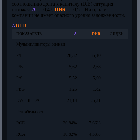
соотношению долга к капиталу (D/E) ситуация
похожая:
A
— 0,47,
DHR
— 0,51. Ни одна из
компаний не имеет опасного уровня задолженности.
A
DHR
ПОКАЗАТЕЛЬ
A
DHR
ЛИДЕР
Мультипликаторы оценки
P/E
28,32
35,40
P/B
5,62
2,68
P/S
5,52
5,60
PEG
1,25
1,82
EV/EBITDA
21,14
25,31
Рентабельность
ROE
20,84%
7,66%
ROA
10,82%
4,33%