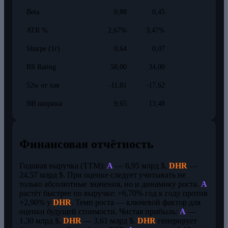
Beta
0,88
0,45
ATR %
2,67%
3,47%
Sharpe (1г)
0,64
0,07
RS Rating
58,00
34,00
52w от хая
-11,81
-17,62
BB ширина
9,65
13,48
Финансовая отчётность
Годовая выручка (TTM):
A
— 6,95 млрд $,
DHR
—
24,57 млрд $. При оценке следует учитывать не
только абсолютные значения, но и динамику роста.
A
растёт быстрее по выручке: +6,70% год к году против
+2,90% у
DHR
. Темп роста — ключевой фактор для
оценки будущей стоимости. Чистая прибыль:
A
—
1,30 млрд $,
DHR
— 3,61 млрд $.
DHR
генерирует