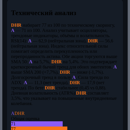
Технический анализ
DHR
набирает 77 из 100 по техническому скорингу,
A
— 71 из 100. Анализ учитывает осцилляторы,
трендовые индикаторы, объёмы и волатильность.
RSI(14):
A
— 62,9 (нейтральная зона),
DHR
— 56,6
(нейтральная зона). Индекс относительной силы
помогает определить перекупленность или
перепроданность актива. Обе акции торгуются выше
SMA 50:
A
на 5,7%,
DHR
на 5,4%. Это подтверждает
краткосрочный бычий тренд для обоих эмитентов.
A
выше SMA 200 (+7,7%),
DHR
— ниже (-1,7%).
Долгосрочный тренд в пользу
A
. Сила тренда по
ADX:
A
— 11,3 (нет тренда),
DHR
— 17,9 (нет
тренда). По бете
DHR
стабильнее (0,45 vs 0,88).
Дневная волатильность (ATR%)
DHR
составляет
3,5%, что указывает на повышенные внутридневные
колебания.
A
DHR
Общая оценка
71
77