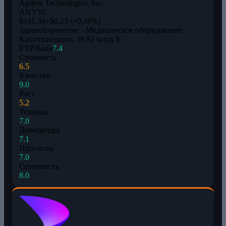
Agilent Technologies, Inc.
A
NYSE
$141,34
+$0,23 (+0,16%)
Здравоохранение · Медицинское оборудование
Капитализация: 39,92 млрд $
ETP Rank
7.4
Стоимость
6.5
Качество
9.0
Рост
5.2
Техника
7.0
Дивиденды
7.1
Прогнозы
7.0
Сезонность
8.0