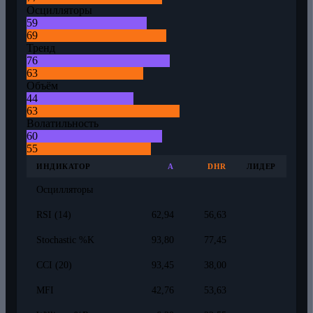
Осцилляторы
59
69
Тренд
76
63
Объём
44
63
Волатильность
60
55
ИНДИКАТОР
A
DHR
ЛИДЕР
Осцилляторы
RSI (14)
62,94
56,63
Stochastic %K
93,80
77,45
CCI (20)
93,45
38,00
MFI
42,76
53,63