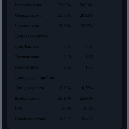
Валовая маржа
53,00%
58,51%
Операц. маржа
21,50%
20,42%
Чистая маржа
19,55%
15,95%
Долговая нагрузка
Долг/Капитал
0,47
0,51
Текущая ликв.
2,10
1,65
Быстрая ликв.
1,62
1,25
Дивиденды и прибыль
Див. доходность
0,72%
0,72%
Коэфф. выплат
20,16%
24,08%
EPS
$5,00
$5,68
Балансовая стоим.
$25,17
$74,55