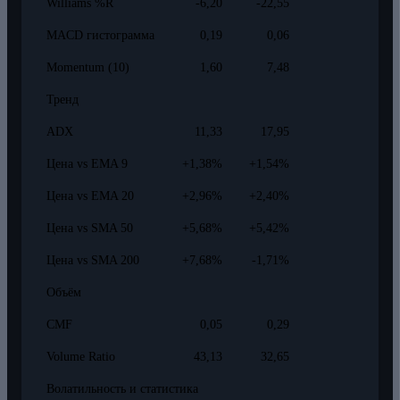
Williams %R
-6,20
-22,55
MACD гистограмма
0,19
0,06
Momentum (10)
1,60
7,48
Тренд
ADX
11,33
17,95
Цена vs EMA 9
+1,38%
+1,54%
Цена vs EMA 20
+2,96%
+2,40%
Цена vs SMA 50
+5,68%
+5,42%
Цена vs SMA 200
+7,68%
-1,71%
Объём
CMF
0,05
0,29
Volume Ratio
43,13
32,65
Волатильность и статистика