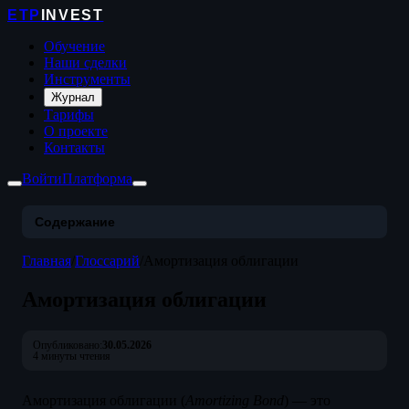
ETP
INVEST
Обучение
Наши сделки
Инструменты
Журнал
Тарифы
О проекте
Контакты
Войти
Платформа
Содержание
Главная
/
Глоссарий
/
Амортизация облигации
Амортизация облигации
Опубликовано:
30.05.2026
4 минуты чтения
Амортизация облигации (
Amortizing Bond
) — это