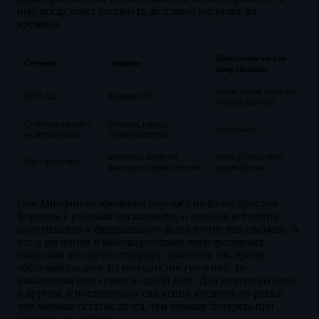
ней, когда хочет растянуть долговую нагрузку во
времени.
Насколько частая
Сегмент
Эмитент
амортизация
редко, новые выпуски
ОФЗ-АД
Минфин РФ
не размещаются
Субфедеральные и
регионы, города,
очень часто
муниципальные
муниципалитеты
компании, включая
часто у заёмщиков
Корпоративные
высокодоходный сегмент
средней руки
Сам Минфин со временем перешёл на более простые
форматы с разовым погашением, и сегодня встретить
амортизацию у федерального долга почти невозможно. А
вот у регионов и высокодоходных корпоративных
выпусков она почти стандарт: эмитенту так проще
обслуживать долг из текущих поступлений, не
накапливая всю сумму к одной дате. Для инвестора плюс
в другом, в постепенном снижении кредитного риска:
чем меньше остаток долга, тем меньше потерять при
возможном дефолте.