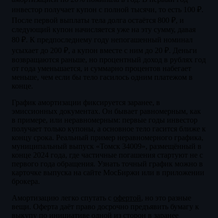
инвестор получает купон с полной тысячи, то есть 100 ₽.
После первой выплаты тела долга остаётся 800 ₽, и
следующий купон начисляется уже на эту сумму, давая
80 ₽. К предпоследнему году непогашенный номинал
усыхает до 200 ₽, а купон вместе с ним до 20 ₽. Деньги
возвращаются раньше, но процентный доход в рублях год
от года уменьшается, и суммарно процентов набегает
меньше, чем если бы тело гасилось одним платежом в
конце.
График амортизации фиксируется заранее, в
эмиссионных документах. Он бывает равномерным, как
в примере, или неравномерным: первые годы инвестор
получает только купоны, а основное тело гасится ближе к
концу срока. Реальный пример неравномерного графика,
муниципальный выпуск «Томск 34009», размещённый в
конце 2024 года, где частичные погашения стартуют не с
первого года обращения. Узнать точный график можно в
карточке выпуска на сайте МосБиржи или в приложении
брокера.
Амортизацию легко спутать с
офертой
, но это разные
вещи. Оферта даёт право досрочно предъявить бумагу к
выкупу по инициативе одной из сторон в заранее