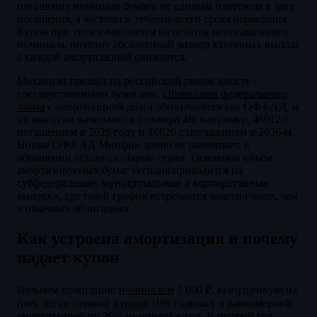
погашение номинала бумаги не единым платежом в дату
погашения, а частями в течение всего срока обращения.
Купон при этом начисляется на остаток непогашенного
номинала, поэтому абсолютный размер купонных выплат
с каждой амортизацией снижается.
Механизм пришёл на российский рынок вместе с
государственными бумагами.
Облигации федерального
займа
с амортизацией долга обозначаются как ОФЗ-АД, и
их выпуски начинаются с номера 46: например, 46012 с
погашением в 2029 году и 46020 с погашением в 2036-м.
Новые ОФЗ-АД Минфин давно не размещает, в
обращении остаются старые серии. Основной объём
амортизируемых бумаг сегодня приходится на
субфедеральные, муниципальные и корпоративные
выпуски, где такой график встречается заметно чаще, чем
в обычных облигациях.
Как устроена амортизация и почему
падает купон
Возьмём облигацию
номиналом
1 000 ₽, выпущенную на
пять лет со ставкой
купона
10% годовых и равномерной
амортизацией по 20% номинала в год. В первый год