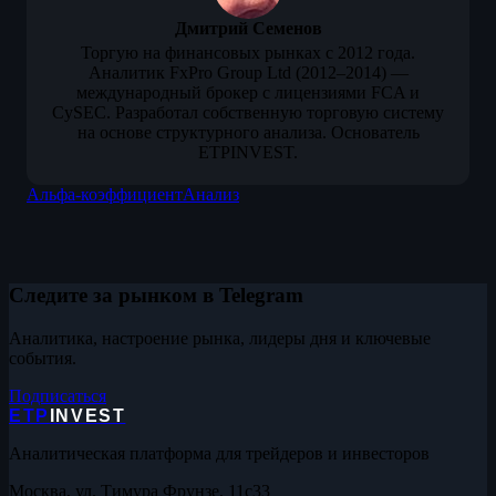
Дмитрий Семенов
Торгую на финансовых рынках с 2012 года.
Аналитик FxPro Group Ltd (2012–2014) —
международный брокер с лицензиями FCA и
CySEC. Разработал собственную торговую систему
на основе структурного анализа. Основатель
ETPINVEST.
Альфа-коэффициент
Анализ
Следите за рынком в Telegram
Аналитика, настроение рынка, лидеры дня и ключевые
события.
Подписаться
ETP
INVEST
Аналитическая платформа для трейдеров и инвесторов
Москва, ул. Тимура Фрунзе, 11с33