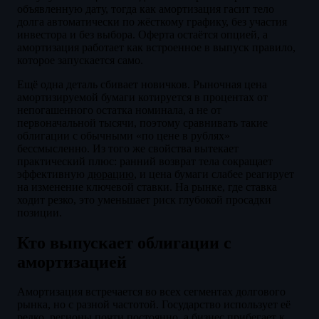
объявленную дату, тогда как амортизация гасит тело
долга автоматически по жёсткому графику, без участия
инвестора и без выбора. Оферта остаётся опцией, а
амортизация работает как встроенное в выпуск правило,
которое запускается само.
Ещё одна деталь сбивает новичков. Рыночная цена
амортизируемой бумаги котируется в процентах от
непогашенного остатка номинала, а не от
первоначальной тысячи, поэтому сравнивать такие
облигации с обычными «по цене в рублях»
бессмысленно. Из того же свойства вытекает
практический плюс: ранний возврат тела сокращает
эффективную
дюрацию
, и цена бумаги слабее реагирует
на изменение ключевой ставки. На рынке, где ставка
ходит резко, это уменьшает риск глубокой просадки
позиции.
Кто выпускает облигации с
амортизацией
Амортизация встречается во всех сегментах долгового
рынка, но с разной частотой. Государство использует её
редко, регионы почти постоянно, а бизнес прибегает к