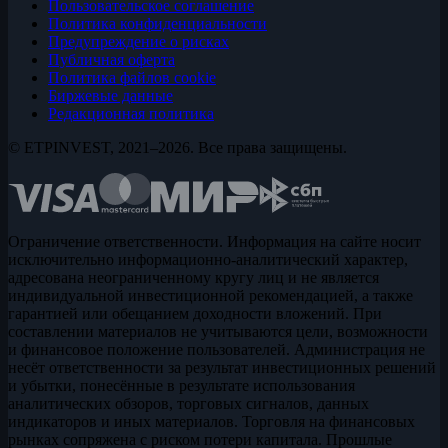
Пользовательское соглашение
Политика конфиденциальности
Предупреждение о рисках
Публичная оферта
Политика файлов cookie
Биржевые данные
Редакционная политика
© ETPINVEST, 2021–2026. Все права защищены.
Ограничение ответственности. Информация на сайте носит
исключительно информационно-аналитический характер,
адресована неограниченному кругу лиц и не является
индивидуальной инвестиционной рекомендацией, а также
гарантией или обещанием доходности вложений. При
составлении материалов не учитываются цели, возможности
и финансовое положение пользователей. Администрация не
несёт ответственности за результат инвестиционных решений
и убытки, понесённые в результате использования
аналитических обзоров, торговых сигналов, данных
индикаторов и иных материалов. Торговля на финансовых
рынках сопряжена с риском потери капитала. Прошлые