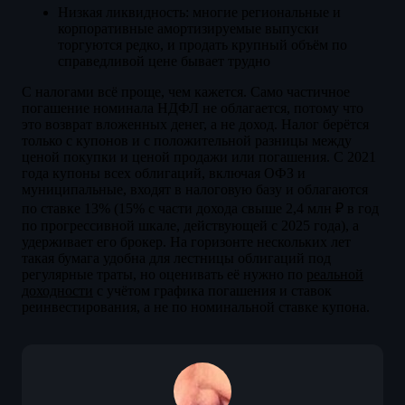
Низкая ликвидность: многие региональные и
корпоративные амортизируемые выпуски
торгуются редко, и продать крупный объём по
справедливой цене бывает трудно
С налогами всё проще, чем кажется. Само частичное
погашение номинала НДФЛ не облагается, потому что
это возврат вложенных денег, а не доход. Налог берётся
только с купонов и с положительной разницы между
ценой покупки и ценой продажи или погашения. С 2021
года купоны всех облигаций, включая ОФЗ и
муниципальные, входят в налоговую базу и облагаются
по ставке 13% (15% с части дохода свыше 2,4 млн ₽ в год
по прогрессивной шкале, действующей с 2025 года), а
удерживает его брокер. На горизонте нескольких лет
такая бумага удобна для лестницы облигаций под
регулярные траты, но оценивать её нужно по
реальной
доходности
с учётом графика погашения и ставок
реинвестирования, а не по номинальной ставке купона.