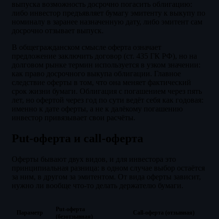
выпуска возможность досрочно погасить облигацию:
либо инвестор предъявляет бумагу эмитенту к выкупу по
номиналу в заранее назначенную дату, либо эмитент сам
досрочно отзывает выпуск.
В общегражданском смысле оферта означает
предложение заключить договор (ст. 435 ГК РФ), но на
долговом рынке термин используется в узком значении:
как право досрочного выкупа облигации. Главное
следствие оферты в том, что она меняет фактический
срок жизни бумаги. Облигация с погашением через пять
лет, но офертой через год по сути ведёт себя как годовая:
именно к дате оферты, а не к далёкому погашению
инвестор привязывает свои расчёты.
Put-оферта и call-оферта
Оферты бывают двух видов, и для инвестора это
принципиальная разница: в одном случае выбор остаётся
за ним, в другом за эмитентом. От вида оферты зависит,
нужно ли вообще что-то делать держателю бумаги.
Put-оферта
Параметр
Call-оферта (отзывная)
(безотзывная)