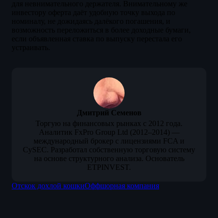
для невнимательного держателя. Внимательному же
инвестору оферта даёт удобную точку выхода по
номиналу, не дожидаясь далёкого погашения, и
возможность переложиться в более доходные бумаги,
если объявленная ставка по выпуску перестала его
устраивать.
Дмитрий Семенов
Торгую на финансовых рынках с 2012 года.
Аналитик FxPro Group Ltd (2012–2014) —
международный брокер с лицензиями FCA и
CySEC. Разработал собственную торговую систему
на основе структурного анализа. Основатель
ETPINVEST.
Отскок дохлой кошки
Оффшорная компания