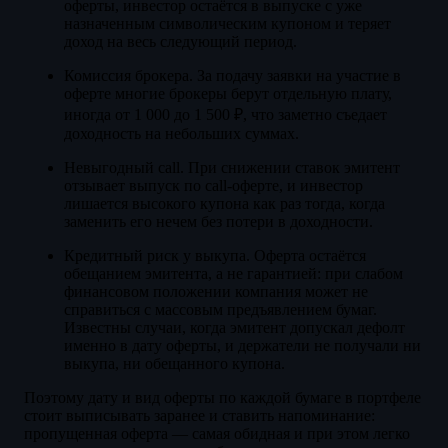
оферты, инвестор остаётся в выпуске с уже
назначенным символическим купоном и теряет
доход на весь следующий период.
Комиссия брокера. За подачу заявки на участие в
оферте многие брокеры берут отдельную плату,
иногда от 1 000 до 1 500 ₽, что заметно съедает
доходность на небольших суммах.
Невыгодный call. При снижении ставок эмитент
отзывает выпуск по call-оферте, и инвестор
лишается высокого купона как раз тогда, когда
заменить его нечем без потери в доходности.
Кредитный риск у выкупа. Оферта остаётся
обещанием эмитента, а не гарантией: при слабом
финансовом положении компания может не
справиться с массовым предъявлением бумаг.
Известны случаи, когда эмитент допускал дефолт
именно в дату оферты, и держатели не получали ни
выкупа, ни обещанного купона.
Поэтому дату и вид оферты по каждой бумаге в портфеле
стоит выписывать заранее и ставить напоминание:
пропущенная оферта — самая обидная и при этом легко