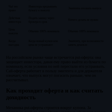
Чьё это
Инвестора предъявить
Эмитента отозвать выпуск
право
бумагу к выкупу
Действия
Подать заявку через
Ничего делать не нужно
инвестора
брокера в срок
Цена
Обычно 100% номинала
Обычно 100% номинала
выкупа
Когда
Когда новый купон или
Эмитенту, при возможности
выгодна
цена не устраивают
занять дешевле
На российском рынке чаще встречается put-оферта: она
защищает инвестора, давая ему право выйти из бумаги по
номиналу, если условия по ней перестали его устраивать.
Call-оферта работает в пользу эмитента и для держателя
означает, что выпуск могут погасить раньше, чем он
рассчитывал.
Как проходит оферта и как считать
доходность
Механика put-оферты строится вокруг купона. За