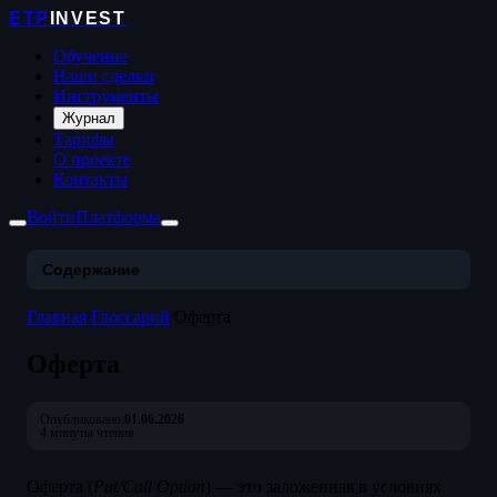
ETP
INVEST
Обучение
Наши сделки
Инструменты
Журнал
Тарифы
О проекте
Контакты
Войти
Платформа
Содержание
Главная
/
Глоссарий
/
Оферта
Оферта
Опубликовано:
01.06.2026
4 минуты чтения
Оферта (
Put/Call Option
) — это заложенная в условиях