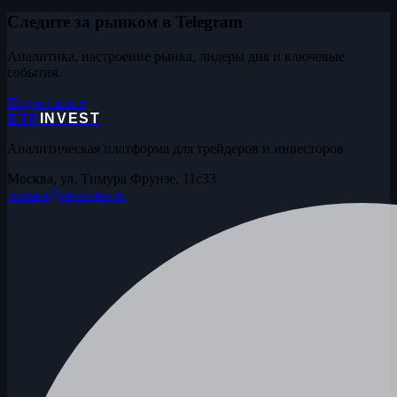
Следите за рынком в Telegram
Аналитика, настроение рынка, лидеры дня и ключевые
события.
Подписаться
ETP
INVEST
Аналитическая платформа для трейдеров и инвесторов
Москва, ул. Тимура Фрунзе, 11с33
contact@etpinvest.ru