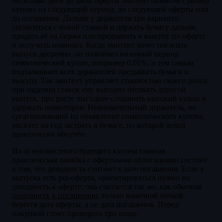
несколько дней до даты оферты эмитент объявляет размер
купона на следующий период, до следующей оферты или
до погашения. Дальше у держателя три варианта:
согласиться с новой ставкой и держать бумагу дальше,
продать её на бирже или предъявить к выкупу по оферте
и получить номинал. Когда эмитент хочет погасить
выпуск досрочно, он назначает на новый период
символический купон, например 0,01%, и тем самым
подталкивает всех держателей предъявить бумаги к
выкупу. Так эмитент управляет стоимостью своего долга:
при падении ставок ему выгодно отозвать дорогой
выпуск, при росте выгоднее сохранить высокий купон и
удержать инвесторов. Невнимательный держатель, не
среагировавший на объявление символического купона,
рискует на год застрять в бумаге, по которой доход
практически обнулён.
Из-за неизвестного будущего купона главная
практическая ошибка с офертными облигациями состоит
в том, что доходность считают к дате погашения. Если у
выпуска есть put-оферта, ориентироваться нужно на
доходность к оферте: она считается так же, как обычная
доходность к погашению
, только конечной точкой
берётся дата оферты, а не дата погашения. Перед
покупкой стоит проверить три вещи: